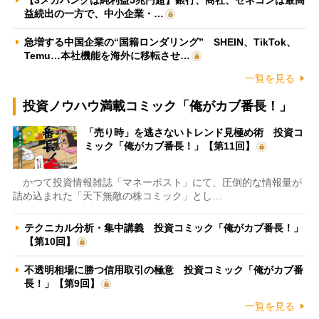
益続出の一方で、中小企業・…
急増する中国企業の“国籍ロンダリング” SHEIN、TikTok、
Temu…本社機能を海外に移転させ…
一覧を見る
投資ノウハウ満載コミック「俺がカブ番長！」
「売り時」を逃さないトレンド見極め術 投資コ
ミック「俺がカブ番長！」【第11回】
かつて投資情報雑誌「マネーポスト」にて、圧倒的な情報量が
詰め込まれた「天下無敵の株コミック」とし…
テクニカル分析・集中講義 投資コミック「俺がカブ番長！」
【第10回】
不透明相場に勝つ信用取引の極意 投資コミック「俺がカブ番
長！」【第9回】
一覧を見る