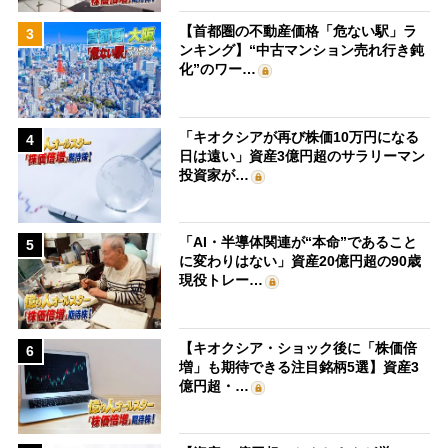
【首都圏の不動産価格「危ない駅」ラ
3
ンキング】“中古マンション売れ行き鈍
化”のワー…
「キオクシアが再び株価10万円になる
4
日は遠い」資産3億円超のサラリーマン
投資家が…
「AI・半導体関連が“本命”であること
5
に変わりはない」資産20億円超の90歳
現役トレー…
【キオクシア・ショック後に「株価倍
6
増」も期待できる注目銘柄5選】資産3
億円超・…