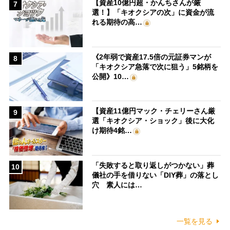
【資産10億円超・かんちさんが厳
7
選！】「キオクシアの次」に資金が流
れる期待の高…
《2年弱で資産17.5倍の元証券マンが
8
「キオクシア急落で次に狙う」5銘柄を
公開》10…
【資産11億円マック・チェリーさん厳
9
選「キオクシア・ショック」後に大化
け期待4銘…
「失敗すると取り返しがつかない」葬
10
儀社の手を借りない「DIY葬」の落とし
穴 素人には…
一覧を見る