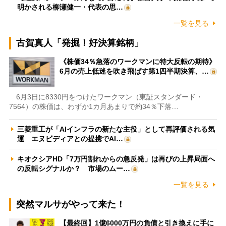
明かされる柳瀬健一・代表の思…
一覧を見る
古賀真人「発掘！好決算銘柄」
《株価34％急落のワークマンに特大反転の期待》
6月の売上低迷を吹き飛ばす第1四半期決算、…
6月3日に8330円をつけたワークマン（東証スタンダード・
7564）の株価は、わずか1カ月あまりで約34％下落…
三菱重工が「AIインフラの新たな主役」として再評価される気
運 エヌビディアとの提携でAI…
キオクシアHD「7万円割れからの急反発」は再びの上昇局面へ
の反転シグナルか？ 市場のムー…
一覧を見る
突然マルサがやって来た！
【最終回】1億6000万円の負債と引き換えに手に