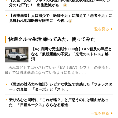
分の1以下に！ 出生数減がも…
【医療崩壊】人口減少で「医師不足」に加えて「患者不足」に
見舞われ地域医療が限界に 今後…
一覧を見る
快適クルマ生活 乗ってみた、使ってみた
【4ヶ月間で受注累計6000台】BEV普及の障壁と
なる「航続距離の不安」「充電のストレス」解
消…
あれほどもてはやされていた「EV（BEV）シフト」の潮流も、
最近では減速基調になっているように見える。…
《雪道の対応力を検証》シビアな状況で実感した「フォレスタ
ー」の真価 「ターボ」と「スト…
乗り込むと同時に「これが軽？」と戸惑うのには理由があっ
た 「日産ルークス」さらなる躍進…
一覧を見る