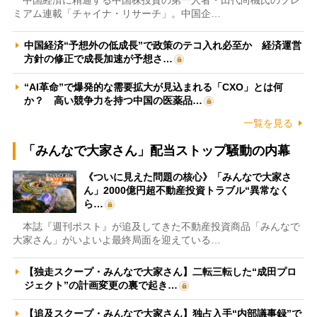
ミアム連載「チャイナ・リサーチ」。中国企…
中国経済“予想外の低成長”で政策のテコ入れ必至か 経済運営
方針の修正で成長加速が予想さ…
“AI革命”で爆発的な需要拡大が見込まれる「CXO」とは何
か？ 高い競争力を持つ中国の医薬品…
一覧を見る
「みんなで大家さん」配当ストップ騒動の内幕
《ついに見えた問題の核心》「みんなで大家さ
ん」2000億円超不動産投資トラブル“異常なく
ら…
本誌『週刊ポスト』が追及してきた不動産投資商品「みんなで
大家さん」がいよいよ最終局面を迎えている…
【独走スクープ・みんなで大家さん】二転三転した“成田プロ
ジェクト”の計画変更の裏で起き…
【追及スクープ・みんなで大家さん】独占入手“内部議事録”で