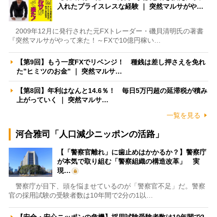
入れたプライスレスな経験 ｜ 突然マルサがや…
2009年12月に発行された元FXトレーダー・磯貝清明氏の著書
『突然マルサがやって来た！～FXで10億円稼い…
【第9回】もう一度FXでリベンジ！ 種銭は差し押さえを免れ
た”ヒミツのお金” ｜ 突然マルサ…
【第8回】年利はなんと14.6％！ 毎日5万円超の延滞税が積み
上がっていく ｜ 突然マルサ…
一覧を見る
河合雅司「人口減少ニッポンの活路」
【「警察官離れ」に歯止めはかかるか？】警察庁
が本気で取り組む「警察組織の構造改革」 実
現…
警察庁が目下、頭を悩ませているのが「警察官不足」だ。警察
官の採用試験の受験者数は10年間で2分の1以…
【安全・安心ニッポンの危機】採用試験受験者数は10年間で2