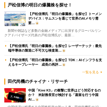
戸松信博の明日の爆騰株を探せ！
【戸松信博氏「明日の爆騰株」を探せ】トーメン
デバイス：サムスンを通じて世界のAIメモリ需
要…
新聞や雑誌など多数の金融メディアに出演するグローバルリン
クアドバイザーズ代表の戸松信博氏が、最新…
【戸松信博氏「明日の爆騰株」を探せ】レーザーテック：最先
端半導体の製造に不可欠な検査装…
【戸松信博氏「明日の爆騰株」を探せ】TDK：AIインフラを支
えるキープレーヤー 成長の再評…
一覧を見る
田代尚機のチャイナ・リサーチ
中国「Kimi K3」の衝撃に世界はどう対応するの
か？ 米財務長官が検討する「蒸留を行う中国
AI…
中国経済に精通する中国株投資の第一人者・田代尚機氏のプレ