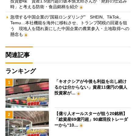
投資妙味 資産1.5億円超の坂本慎太郎さんが「絶好の仕込み
時」と考える防衛・食品銘柄を紹介
急増する中国企業の“国籍ロンダリング” SHEIN、TikTok、
Temu…本社機能を海外に移転させ、トランプ関税の回避を狙
う 現地人を隠れ蓑にした中国企業の農業参入・土地取得への
懸念も
関連記事
ランキング
「キオクシアが今後も利益を出し続け
1
るかは分からない」資産11億円の個人
投資家が…
【億り人オールスターが狙う20銘柄】
2
「総資産69億円超」90歳現役トレーダ
ーから“10…