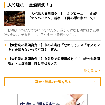
大竹聡の「昼酒御免！」
【大竹聡の昼酒御免！】「ネグローニ」「山崎」
「マンハッタン」新宿三丁目の隠れ家バーで1…
お酒はいつ飲んでもいいものだが、昼から飲むお酒にはまた格
別の味わいがある――。ライター・作家の大竹…
【大竹聡の昼酒御免！】今の若者は「なめろう」や「キヌカツ
ギ」を知らないって本当？ 昔の…
【大竹聡の昼酒御免！】京急線で多摩川越えて「川崎の大衆酒
場」へと昼酒旅 押し寄せるノス…
一覧を見る
著者・連載の一覧を見る