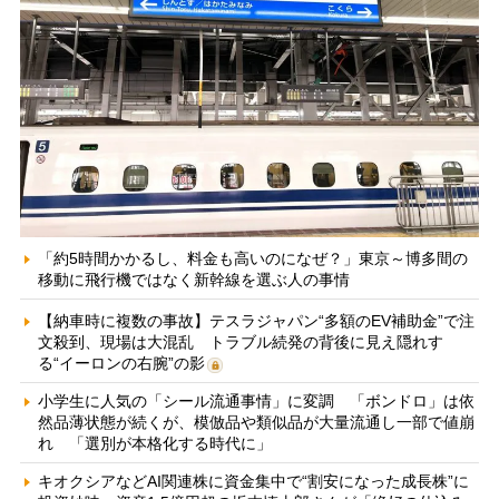
「約5時間かかるし、料金も高いのになぜ？」東京～博多間の
移動に飛行機ではなく新幹線を選ぶ人の事情
【納車時に複数の事故】テスラジャパン“多額のEV補助金”で注
文殺到、現場は大混乱 トラブル続発の背後に見え隠れす
る“イーロンの右腕”の影
小学生に人気の「シール流通事情」に変調 「ボンドロ」は依
然品薄状態が続くが、模倣品や類似品が大量流通し一部で値崩
れ 「選別が本格化する時代に」
キオクシアなどAI関連株に資金集中で“割安になった成長株”に