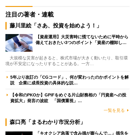
注目の著者・連載
藤川里絵「さあ、投資を始めよう！」
【資産運用】大災害時に慌てないために平時から
備えておきたい3つのポイント「資産の棚卸し…
大規模な災害が起きると、株式市場が大きく動いたり、取引環
境が不安定になったりすることがある。一方…
5年ぶり改訂の「CGコード」、何が変わったのかポイントを解
説 企業に成長投資の具体的な説…
【令和のPKOか】GPIFをめぐる片山財務相の「円資産への投
資拡大」発言の波紋 「国債重視」…
一覧を見る
森口亮「まるわかり市況分析」
「キオクシア急落で含み損が膨らんで…」損失を