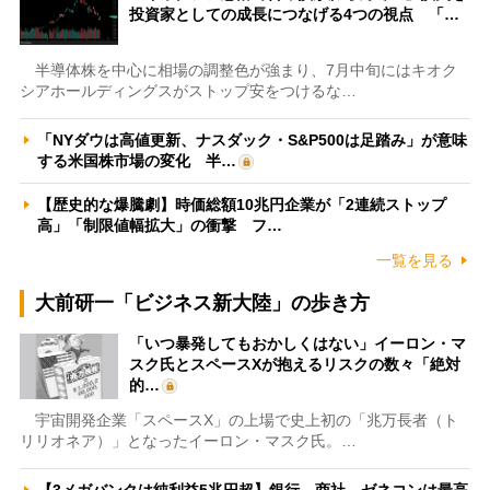
投資家としての成長につなげる4つの視点 「…
半導体株を中心に相場の調整色が強まり、7月中旬にはキオク
シアホールディングスがストップ安をつけるな…
「NYダウは高値更新、ナスダック・S&P500は足踏み」が意味
する米国株市場の変化 半…
【歴史的な爆騰劇】時価総額10兆円企業が「2連続ストップ
高」「制限値幅拡大」の衝撃 フ…
一覧を見る
大前研一「ビジネス新大陸」の歩き方
「いつ暴発してもおかしくはない」イーロン・マ
スク氏とスペースXが抱えるリスクの数々「絶対
的…
宇宙開発企業「スペースX」の上場で史上初の「兆万長者（ト
リリオネア）」となったイーロン・マスク氏。…
【3メガバンクは純利益5兆円超】銀行、商社、ゼネコンは最高