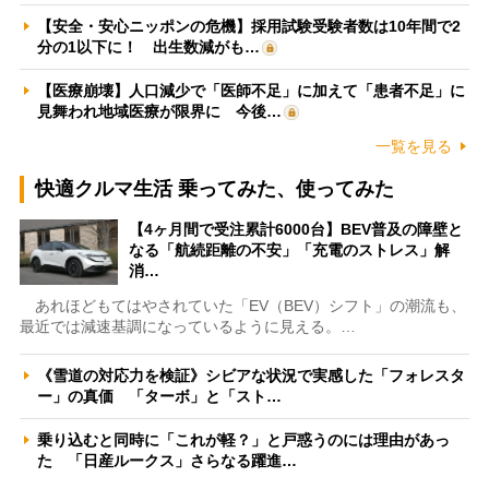
【安全・安心ニッポンの危機】採用試験受験者数は10年間で2
分の1以下に！ 出生数減がも…
【医療崩壊】人口減少で「医師不足」に加えて「患者不足」に
見舞われ地域医療が限界に 今後…
一覧を見る
快適クルマ生活 乗ってみた、使ってみた
【4ヶ月間で受注累計6000台】BEV普及の障壁と
なる「航続距離の不安」「充電のストレス」解
消…
あれほどもてはやされていた「EV（BEV）シフト」の潮流も、
最近では減速基調になっているように見える。…
《雪道の対応力を検証》シビアな状況で実感した「フォレスタ
ー」の真価 「ターボ」と「スト…
乗り込むと同時に「これが軽？」と戸惑うのには理由があっ
た 「日産ルークス」さらなる躍進…