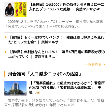
【最終回】1億6000万円の負債と引き換えに手に
入れたプライスレスな経験 ｜ 突然マルサがや…
2009年12月に発行された元FXトレーダー・磯貝清明氏の著書
『突然マルサがやって来た！～FXで10億円稼い…
【第9回】もう一度FXでリベンジ！ 種銭は差し押さえを免れ
た”ヒミツのお金” ｜ 突然マルサ…
【第8回】年利はなんと14.6％！ 毎日5万円超の延滞税が積み
上がっていく ｜ 突然マルサ…
一覧を見る
河合雅司「人口減少ニッポンの活路」
【「警察官離れ」に歯止めはかかるか？】警察庁
が本気で取り組む「警察組織の構造改革」 実
現…
警察庁が目下、頭を悩ませているのが「警察官不足」だ。警察
官の採用試験の受験者数は10年間で2分の1以…