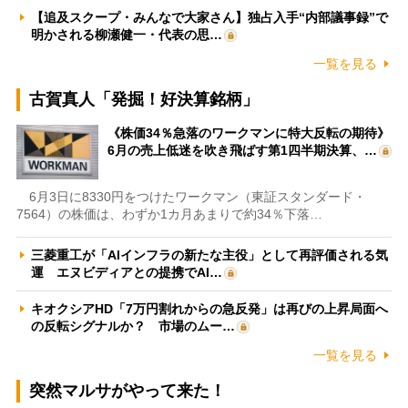
【追及スクープ・みんなで大家さん】独占入手“内部議事録”で
明かされる柳瀬健一・代表の思…
一覧を見る
古賀真人「発掘！好決算銘柄」
《株価34％急落のワークマンに特大反転の期待》
6月の売上低迷を吹き飛ばす第1四半期決算、…
6月3日に8330円をつけたワークマン（東証スタンダード・
7564）の株価は、わずか1カ月あまりで約34％下落…
三菱重工が「AIインフラの新たな主役」として再評価される気
運 エヌビディアとの提携でAI…
キオクシアHD「7万円割れからの急反発」は再びの上昇局面へ
の反転シグナルか？ 市場のムー…
一覧を見る
突然マルサがやって来た！