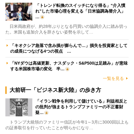
「トレンド転換のスイッチになり得る」“介入慣
れ”した市場心理を変える「日米協調為替介入」
…
日米両政府が、約28年ぶりとなる円買いの協調介入に踏み切っ
た。米国も追加介入を辞さない姿勢を示して…
「キオクシア急落で含み損が膨らんで…」損失を投資家として
の成長につなげる4つの視点 …
「NYダウは高値更新、ナスダック・S&P500は足踏み」が意味
する米国株市場の変化 半…
一覧を見る
大前研一「ビジネス新大陸」の歩き方
「イラン戦争を利用して儲けている」利益相反と
の批判が強まるトランプファミリーの不正蓄財
疑…
トランプ大統領のファミリー信託が今年1～3月に3000回以上も
の証券取引を行っていたことが明らかになり…