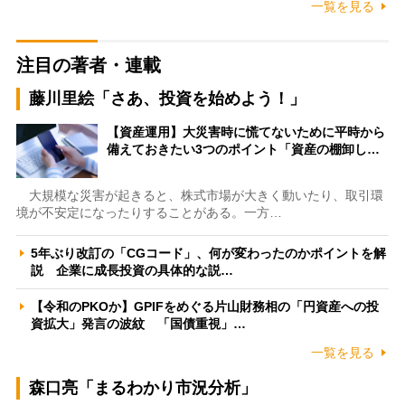
一覧を見る
注目の著者・連載
藤川里絵「さあ、投資を始めよう！」
【資産運用】大災害時に慌てないために平時から
備えておきたい3つのポイント「資産の棚卸し…
大規模な災害が起きると、株式市場が大きく動いたり、取引環
境が不安定になったりすることがある。一方…
5年ぶり改訂の「CGコード」、何が変わったのかポイントを解
説 企業に成長投資の具体的な説…
【令和のPKOか】GPIFをめぐる片山財務相の「円資産への投
資拡大」発言の波紋 「国債重視」…
一覧を見る
森口亮「まるわかり市況分析」