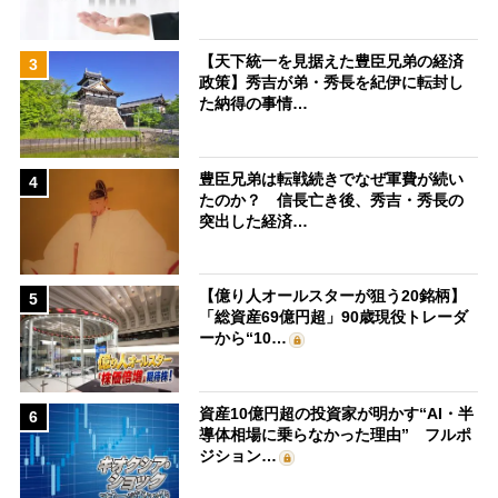
【天下統一を見据えた豊臣兄弟の経済
3
政策】秀吉が弟・秀長を紀伊に転封し
た納得の事情…
豊臣兄弟は転戦続きでなぜ軍費が続い
4
たのか？ 信長亡き後、秀吉・秀長の
突出した経済…
【億り人オールスターが狙う20銘柄】
5
「総資産69億円超」90歳現役トレーダ
ーから“10…
資産10億円超の投資家が明かす“AI・半
6
導体相場に乗らなかった理由” フルポ
ジション…