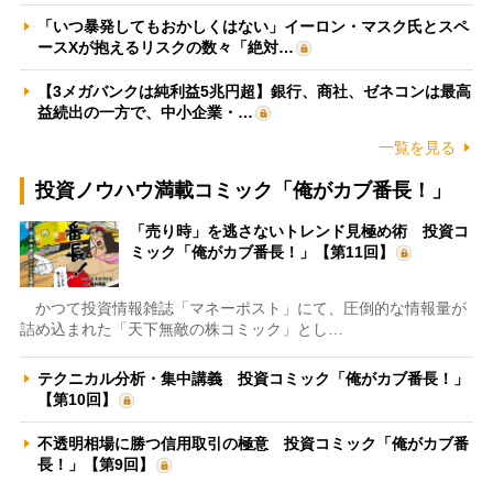
「いつ暴発してもおかしくはない」イーロン・マスク氏とスペ
ースXが抱えるリスクの数々「絶対…
【3メガバンクは純利益5兆円超】銀行、商社、ゼネコンは最高
益続出の一方で、中小企業・…
一覧を見る
投資ノウハウ満載コミック「俺がカブ番長！」
「売り時」を逃さないトレンド見極め術 投資コ
ミック「俺がカブ番長！」【第11回】
かつて投資情報雑誌「マネーポスト」にて、圧倒的な情報量が
詰め込まれた「天下無敵の株コミック」とし…
テクニカル分析・集中講義 投資コミック「俺がカブ番長！」
【第10回】
不透明相場に勝つ信用取引の極意 投資コミック「俺がカブ番
長！」【第9回】