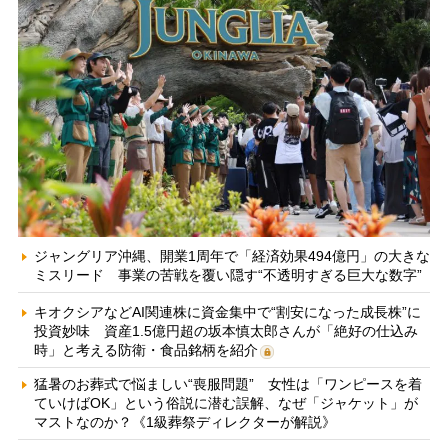
ジャングリア沖縄、開業1周年で「経済効果494億円」の大きな
ミスリード 事業の苦戦を覆い隠す“不透明すぎる巨大な数字”
キオクシアなどAI関連株に資金集中で“割安になった成長株”に
投資妙味 資産1.5億円超の坂本慎太郎さんが「絶好の仕込み
時」と考える防衛・食品銘柄を紹介
猛暑のお葬式で悩ましい“喪服問題” 女性は「ワンピースを着
ていけばOK」という俗説に潜む誤解、なぜ「ジャケット」が
マストなのか？《1級葬祭ディレクターが解説》