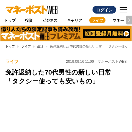
ログイン
トップ
投資
ビジネス
キャリア
ライフ
マネー
トップ
ライフ
生活
免許返納した70代男性の新しい日常 「タクシー使って
ライフ
2019.09.16 11:00
マネーポストWEB
免許返納した70代男性の新しい日常
「タクシー使っても安いもの」
Loaded
:
96.26%
/
Unmute