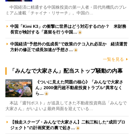
中国経済に精通する中国株投資の第一人者・田代尚機氏のプレ
ミアム連載「チャイナ・リサーチ」。中国の…
中国「Kimi K3」の衝撃に世界はどう対応するのか？ 米財務
長官が検討する「蒸留を行う中国…
中国経済“予想外の低成長”で政策のテコ入れ必至か 経済運営
方針の修正で成長加速が予想さ…
一覧を見る
「みんなで大家さん」配当ストップ騒動の内幕
《ついに見えた問題の核心》「みんなで大家さ
ん」2000億円超不動産投資トラブル“異常なく
ら…
本誌『週刊ポスト』が追及してきた不動産投資商品「みんなで
大家さん」がいよいよ最終局面を迎えている…
【独走スクープ・みんなで大家さん】二転三転した“成田プロ
ジェクト”の計画変更の裏で起き…