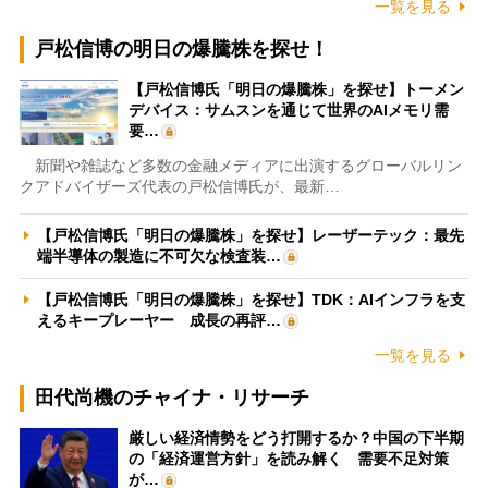
一覧を見る
戸松信博の明日の爆騰株を探せ！
【戸松信博氏「明日の爆騰株」を探せ】トーメン
デバイス：サムスンを通じて世界のAIメモリ需
要…
新聞や雑誌など多数の金融メディアに出演するグローバルリン
クアドバイザーズ代表の戸松信博氏が、最新…
【戸松信博氏「明日の爆騰株」を探せ】レーザーテック：最先
端半導体の製造に不可欠な検査装…
【戸松信博氏「明日の爆騰株」を探せ】TDK：AIインフラを支
えるキープレーヤー 成長の再評…
一覧を見る
田代尚機のチャイナ・リサーチ
厳しい経済情勢をどう打開するか？中国の下半期
の「経済運営方針」を読み解く 需要不足対策
が…