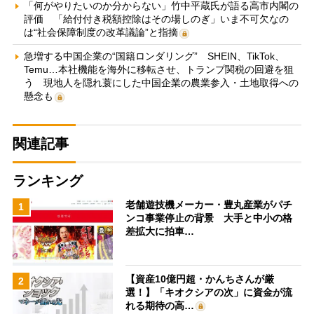
「何がやりたいのか分からない」竹中平蔵氏が語る高市内閣の
評価 「給付付き税額控除はその場しのぎ」いま不可欠なの
は“社会保障制度の改革議論”と指摘
急増する中国企業の“国籍ロンダリング” SHEIN、TikTok、
Temu…本社機能を海外に移転させ、トランプ関税の回避を狙
う 現地人を隠れ蓑にした中国企業の農業参入・土地取得への
懸念も
関連記事
ランキング
老舗遊技機メーカー・豊丸産業がパチ
1
ンコ事業停止の背景 大手と中小の格
差拡大に拍車…
【資産10億円超・かんちさんが厳
2
選！】「キオクシアの次」に資金が流
れる期待の高…