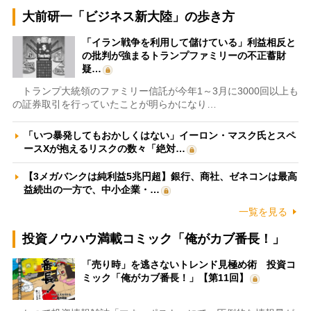
大前研一「ビジネス新大陸」の歩き方
「イラン戦争を利用して儲けている」利益相反と
の批判が強まるトランプファミリーの不正蓄財
疑…
トランプ大統領のファミリー信託が今年1～3月に3000回以上も
の証券取引を行っていたことが明らかになり…
「いつ暴発してもおかしくはない」イーロン・マスク氏とスペ
ースXが抱えるリスクの数々「絶対…
【3メガバンクは純利益5兆円超】銀行、商社、ゼネコンは最高
益続出の一方で、中小企業・…
一覧を見る
投資ノウハウ満載コミック「俺がカブ番長！」
「売り時」を逃さないトレンド見極め術 投資コ
ミック「俺がカブ番長！」【第11回】