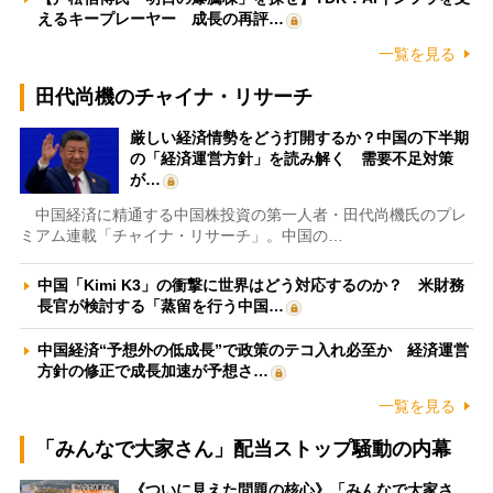
えるキープレーヤー 成長の再評…
一覧を見る
田代尚機のチャイナ・リサーチ
厳しい経済情勢をどう打開するか？中国の下半期
の「経済運営方針」を読み解く 需要不足対策
が…
中国経済に精通する中国株投資の第一人者・田代尚機氏のプレ
ミアム連載「チャイナ・リサーチ」。中国の…
中国「Kimi K3」の衝撃に世界はどう対応するのか？ 米財務
長官が検討する「蒸留を行う中国…
中国経済“予想外の低成長”で政策のテコ入れ必至か 経済運営
方針の修正で成長加速が予想さ…
一覧を見る
「みんなで大家さん」配当ストップ騒動の内幕
《ついに見えた問題の核心》「みんなで大家さ