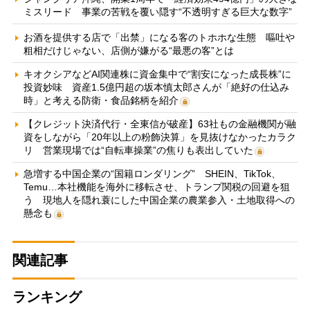
ミスリード 事業の苦戦を覆い隠す“不透明すぎる巨大な数字”
お酒を提供する店で「出禁」になる客のトホホな生態 嘔吐や
粗相だけじゃない、店側が嫌がる“最悪の客”とは
キオクシアなどAI関連株に資金集中で“割安になった成長株”に
投資妙味 資産1.5億円超の坂本慎太郎さんが「絶好の仕込み
時」と考える防衛・食品銘柄を紹介
【クレジット決済代行・全東信が破産】63社もの金融機関が融
資をしながら「20年以上の粉飾決算」を見抜けなかったカラク
リ 営業現場では“自転車操業”の焦りも表出していた
急増する中国企業の“国籍ロンダリング” SHEIN、TikTok、
Temu…本社機能を海外に移転させ、トランプ関税の回避を狙
う 現地人を隠れ蓑にした中国企業の農業参入・土地取得への
懸念も
関連記事
ランキング