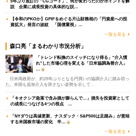
5年ぶり改訂の「CGコード」、何が変わったのかポイントを解
説 企業に成長投資の具体的な説…
【令和のPKOか】GPIFをめぐる片山財務相の「円資産への投
資拡大」発言の波紋 「国債重視」…
一覧を見る
森口亮「まるわかり市況分析」
「トレンド転換のスイッチになり得る」“介入慣
れ”した市場心理を変える「日米協調為替介入」
…
日米両政府が、約28年ぶりとなる円買いの協調介入に踏み切っ
た。米国も追加介入を辞さない姿勢を示して…
「キオクシア急落で含み損が膨らんで…」損失を投資家として
の成長につなげる4つの視点 …
「NYダウは高値更新、ナスダック・S&P500は足踏み」が意味
する米国株市場の変化 半…
一覧を見る