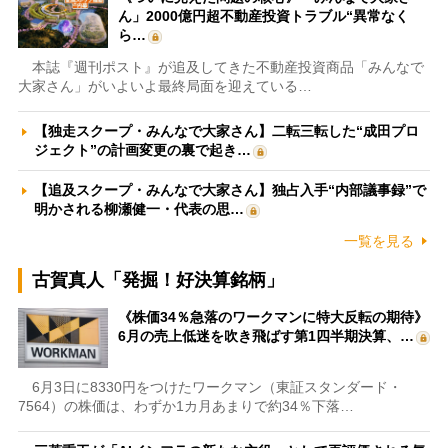
ん」2000億円超不動産投資トラブル“異常なく
ら…
本誌『週刊ポスト』が追及してきた不動産投資商品「みんなで
大家さん」がいよいよ最終局面を迎えている…
【独走スクープ・みんなで大家さん】二転三転した“成田プロ
ジェクト”の計画変更の裏で起き…
【追及スクープ・みんなで大家さん】独占入手“内部議事録”で
明かされる柳瀬健一・代表の思…
一覧を見る
古賀真人「発掘！好決算銘柄」
《株価34％急落のワークマンに特大反転の期待》
6月の売上低迷を吹き飛ばす第1四半期決算、…
6月3日に8330円をつけたワークマン（東証スタンダード・
7564）の株価は、わずか1カ月あまりで約34％下落…