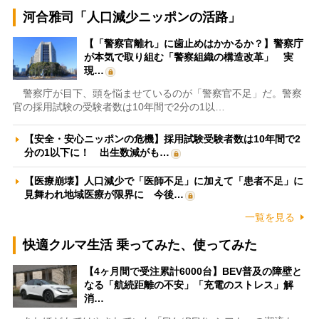
河合雅司「人口減少ニッポンの活路」
【「警察官離れ」に歯止めはかかるか？】警察庁
が本気で取り組む「警察組織の構造改革」 実
現…
警察庁が目下、頭を悩ませているのが「警察官不足」だ。警察
官の採用試験の受験者数は10年間で2分の1以…
【安全・安心ニッポンの危機】採用試験受験者数は10年間で2
分の1以下に！ 出生数減がも…
【医療崩壊】人口減少で「医師不足」に加えて「患者不足」に
見舞われ地域医療が限界に 今後…
一覧を見る
快適クルマ生活 乗ってみた、使ってみた
【4ヶ月間で受注累計6000台】BEV普及の障壁と
なる「航続距離の不安」「充電のストレス」解
消…