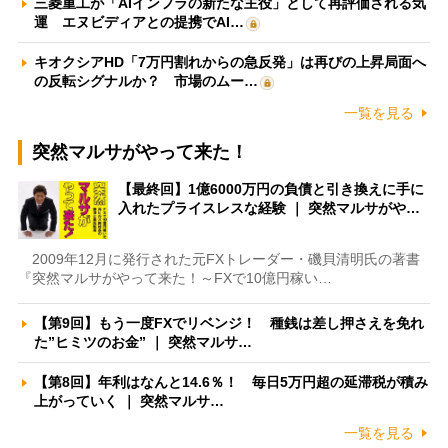
三菱重工が「AIインフラの新たな主役」として再評価される気
運 エヌビディアとの提携でAI…
キオクシアHD「7万円割れからの急反発」は再びの上昇局面へ
の反転シグナルか？ 市場のムー…
一覧を見る
突然マルサがやって来た！
【最終回】1億6000万円の負債と引き換えに手に
入れたプライスレスな経験 ｜ 突然マルサがや…
2009年12月に発行された元FXトレーダー・磯貝清明氏の著書
『突然マルサがやって来た！～FXで10億円稼い…
【第9回】もう一度FXでリベンジ！ 種銭は差し押さえを免れ
た”ヒミツのお金” ｜ 突然マルサ…
【第8回】年利はなんと14.6％！ 毎日5万円超の延滞税が積み
上がっていく ｜ 突然マルサ…
一覧を見る