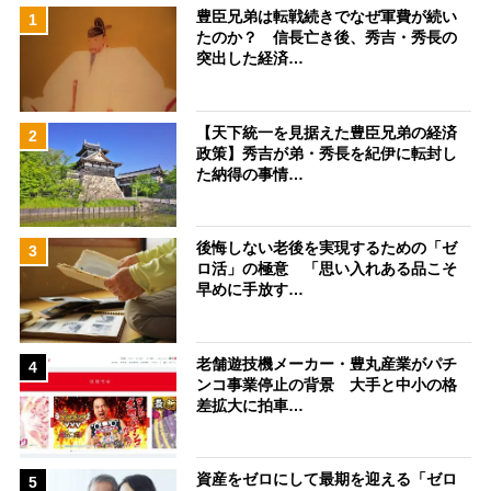
豊臣兄弟は転戦続きでなぜ軍費が続い
1
たのか？ 信長亡き後、秀吉・秀長の
突出した経済…
【天下統一を見据えた豊臣兄弟の経済
2
政策】秀吉が弟・秀長を紀伊に転封し
た納得の事情…
後悔しない老後を実現するための「ゼ
3
ロ活」の極意 「思い入れある品こそ
早めに手放す…
老舗遊技機メーカー・豊丸産業がパチ
4
ンコ事業停止の背景 大手と中小の格
差拡大に拍車…
資産をゼロにして最期を迎える「ゼロ
5