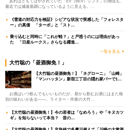
あれほどもてはやされていた「EV（BEV）シフト」の潮流も、
最近では減速基調になっているように見える。…
《雪道の対応力を検証》シビアな状況で実感した「フォレスタ
ー」の真価 「ターボ」と「スト…
乗り込むと同時に「これが軽？」と戸惑うのには理由があっ
た 「日産ルークス」さらなる躍進…
一覧を見る
大竹聡の「昼酒御免！」
【大竹聡の昼酒御免！】「ネグローニ」「山崎」
「マンハッタン」新宿三丁目の隠れ家バーで1…
お酒はいつ飲んでもいいものだが、昼から飲むお酒にはまた格
別の味わいがある――。ライター・作家の大竹…
【大竹聡の昼酒御免！】今の若者は「なめろう」や「キヌカツ
ギ」を知らないって本当？ 昔の…
【大竹聡の昼酒御免！】京急線で多摩川越えて「川崎の大衆酒