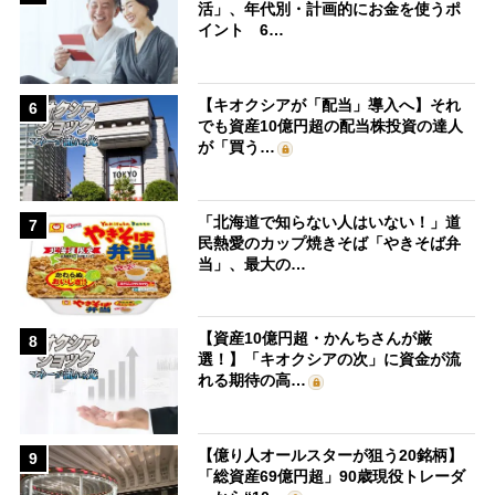
活」、年代別・計画的にお金を使うポ
イント 6…
【キオクシアが「配当」導入へ】それ
6
でも資産10億円超の配当株投資の達人
が「買う…
「北海道で知らない人はいない！」道
7
民熱愛のカップ焼きそば「やきそば弁
当」、最大の…
【資産10億円超・かんちさんが厳
8
選！】「キオクシアの次」に資金が流
れる期待の高…
【億り人オールスターが狙う20銘柄】
9
「総資産69億円超」90歳現役トレーダ