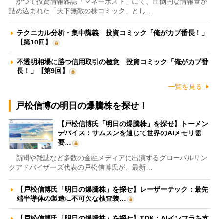
かつて投資情報雑誌「マネーポスト」にて、圧倒的な情報量が
詰め込まれた「天下無敵の株コミック」とし…
テクニカル分析・集中講義 投資コミック「俺がカブ番長！」
【第10回】
不透明相場に勝つ信用取引の極意 投資コミック「俺がカブ番
長！」【第9回】
一覧を見る
戸松信博の明日の爆騰株を探せ！
【戸松信博氏「明日の爆騰株」を探せ】トーメン
デバイス：サムスンを通じて世界のAIメモリ需
要…
新聞や雑誌など多数の金融メディアに出演するグローバルリン
クアドバイザーズ代表の戸松信博氏が、最新…
【戸松信博氏「明日の爆騰株」を探せ】レーザーテック：最先
端半導体の製造に不可欠な検査装…
【戸松信博氏「明日の爆騰株」を探せ】TDK：AIインフラを支