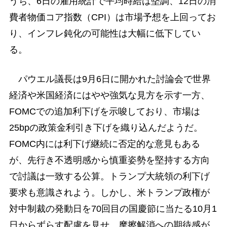
うち、6日の雇用統計で平均時給は堅調、12日の消
費者物価コア指数（CPI）は市場予想を上回ってお
り、インフレ鈍化の可能性は大幅に低下してい
る。
パウエル議長は9月6日に開かれた討論会で世界
経済や米国経済にはやや強気な見方を示す一方、
FOMCでの追加利下げを示唆しており、市場は
25bpの政策金利引き下げを織り込んだようだ。
FOMC内には利下げ継続に否定的な意見もある
が、先行き不透明感から慎重姿勢を堅持する方向
で討議は一致する公算。トランプ大統領の利下げ
要求も意識されよう。しかし、米トランプ政権が
対中制裁の発動日を70回目の国慶節に当たる10月1
日からずらす配慮を見せ、摩擦解消への期待感が