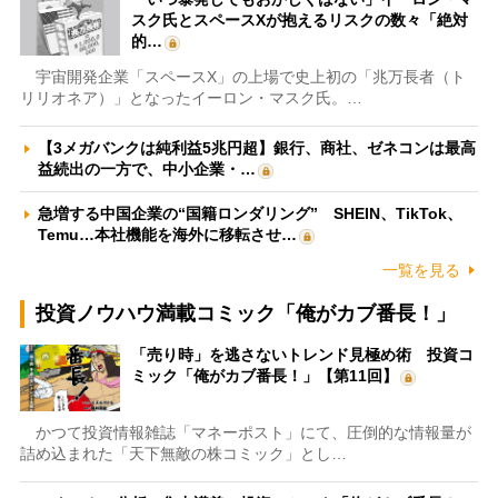
スク氏とスペースXが抱えるリスクの数々「絶対
的…
宇宙開発企業「スペースX」の上場で史上初の「兆万長者（ト
リリオネア）」となったイーロン・マスク氏。…
【3メガバンクは純利益5兆円超】銀行、商社、ゼネコンは最高
益続出の一方で、中小企業・…
急増する中国企業の“国籍ロンダリング” SHEIN、TikTok、
Temu…本社機能を海外に移転させ…
一覧を見る
投資ノウハウ満載コミック「俺がカブ番長！」
「売り時」を逃さないトレンド見極め術 投資コ
ミック「俺がカブ番長！」【第11回】
かつて投資情報雑誌「マネーポスト」にて、圧倒的な情報量が
詰め込まれた「天下無敵の株コミック」とし…