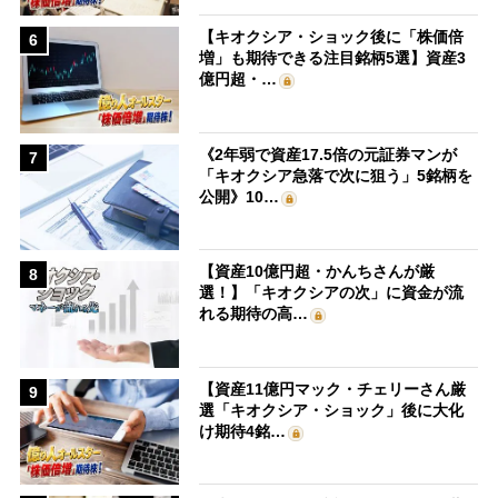
【キオクシア・ショック後に「株価倍
6
増」も期待できる注目銘柄5選】資産3
億円超・…
《2年弱で資産17.5倍の元証券マンが
7
「キオクシア急落で次に狙う」5銘柄を
公開》10…
【資産10億円超・かんちさんが厳
8
選！】「キオクシアの次」に資金が流
れる期待の高…
【資産11億円マック・チェリーさん厳
9
選「キオクシア・ショック」後に大化
け期待4銘…