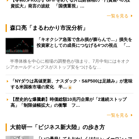
資拡大」発言の波紋 「国債重視」…
一覧を見る
森口亮「まるわかり市況分析」
「キオクシア急落で含み損が膨らんで…」損失を
投資家としての成長につなげる4つの視点 「…
半導体株を中心に相場の調整色が強まり、7月中旬にはキオク
シアホールディングスがストップ安をつけるな…
「NYダウは高値更新、ナスダック・S&P500は足踏み」が意味
する米国株市場の変化 半…
【歴史的な爆騰劇】時価総額10兆円企業が「2連続ストップ
高」「制限値幅拡大」の衝撃 フ…
一覧を見る
大前研一「ビジネス新大陸」の歩き方
「いつ暴発してもおかしくはない」イーロン・マ