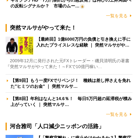
の反転シグナルか？ 市場のムー…
一覧を見る
突然マルサがやって来た！
【最終回】1億6000万円の負債と引き換えに手に
入れたプライスレスな経験 ｜ 突然マルサがや…
2009年12月に発行された元FXトレーダー・磯貝清明氏の著書
『突然マルサがやって来た！～FXで10億円稼い…
【第9回】もう一度FXでリベンジ！ 種銭は差し押さえを免れ
た”ヒミツのお金” ｜ 突然マルサ…
【第8回】年利はなんと14.6％！ 毎日5万円超の延滞税が積み
上がっていく ｜ 突然マルサ…
一覧を見る
河合雅司「人口減少ニッポンの活路」
【「警察官離れ」に歯止めはかかるか？】警察庁