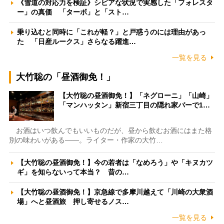
《雪道の対応力を検証》シビアな状況で実感した「フォレスタ
ー」の真価 「ターボ」と「スト…
乗り込むと同時に「これが軽？」と戸惑うのには理由があっ
た 「日産ルークス」さらなる躍進…
一覧を見る
大竹聡の「昼酒御免！」
【大竹聡の昼酒御免！】「ネグローニ」「山崎」
「マンハッタン」新宿三丁目の隠れ家バーで1…
お酒はいつ飲んでもいいものだが、昼から飲むお酒にはまた格
別の味わいがある――。ライター・作家の大竹…
【大竹聡の昼酒御免！】今の若者は「なめろう」や「キヌカツ
ギ」を知らないって本当？ 昔の…
【大竹聡の昼酒御免！】京急線で多摩川越えて「川崎の大衆酒
場」へと昼酒旅 押し寄せるノス…
一覧を見る