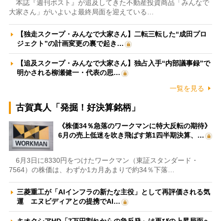
本誌『週刊ポスト』が追及してきた不動産投資商品「みんなで
大家さん」がいよいよ最終局面を迎えている…
【独走スクープ・みんなで大家さん】二転三転した“成田プロ
ジェクト”の計画変更の裏で起き…
【追及スクープ・みんなで大家さん】独占入手“内部議事録”で
明かされる柳瀬健一・代表の思…
一覧を見る
古賀真人「発掘！好決算銘柄」
《株価34％急落のワークマンに特大反転の期待》
6月の売上低迷を吹き飛ばす第1四半期決算、…
6月3日に8330円をつけたワークマン（東証スタンダード・
7564）の株価は、わずか1カ月あまりで約34％下落…
三菱重工が「AIインフラの新たな主役」として再評価される気
運 エヌビディアとの提携でAI…
キオクシアHD「7万円割れからの急反発」は再びの上昇局面へ