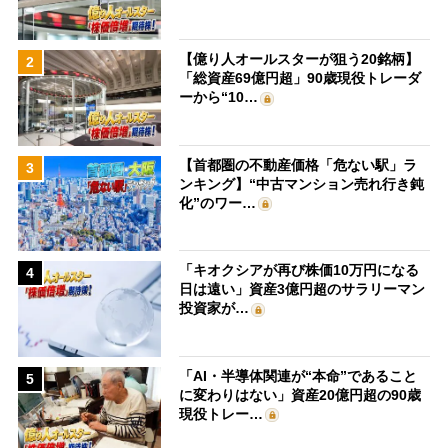
【億り人オールスターが狙う20銘柄】
2
「総資産69億円超」90歳現役トレーダ
ーから“10…
【首都圏の不動産価格「危ない駅」ラ
3
ンキング】“中古マンション売れ行き鈍
化”のワー…
「キオクシアが再び株価10万円になる
4
日は遠い」資産3億円超のサラリーマン
投資家が…
「AI・半導体関連が“本命”であること
5
に変わりはない」資産20億円超の90歳
現役トレー…