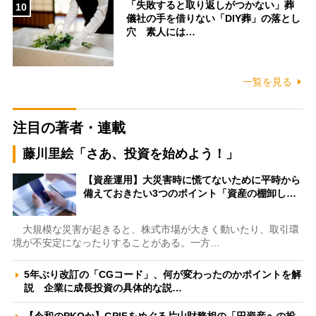
「失敗すると取り返しがつかない」葬
10
儀社の手を借りない「DIY葬」の落とし
穴 素人には…
一覧を見る
注目の著者・連載
藤川里絵「さあ、投資を始めよう！」
【資産運用】大災害時に慌てないために平時から
備えておきたい3つのポイント「資産の棚卸し…
大規模な災害が起きると、株式市場が大きく動いたり、取引環
境が不安定になったりすることがある。一方…
5年ぶり改訂の「CGコード」、何が変わったのかポイントを解
説 企業に成長投資の具体的な説…
【令和のPKOか】GPIFをめぐる片山財務相の「円資産への投