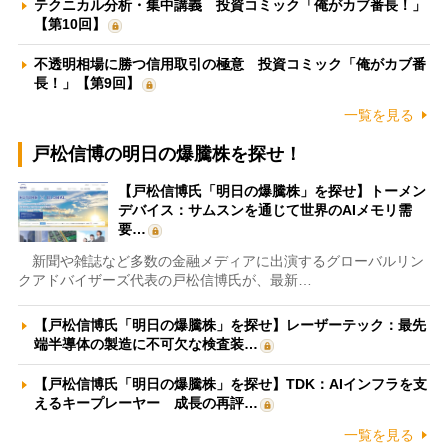
テクニカル分析・集中講義 投資コミック「俺がカブ番長！」
【第10回】
不透明相場に勝つ信用取引の極意 投資コミック「俺がカブ番
長！」【第9回】
一覧を見る
戸松信博の明日の爆騰株を探せ！
【戸松信博氏「明日の爆騰株」を探せ】トーメン
デバイス：サムスンを通じて世界のAIメモリ需
要…
新聞や雑誌など多数の金融メディアに出演するグローバルリン
クアドバイザーズ代表の戸松信博氏が、最新…
【戸松信博氏「明日の爆騰株」を探せ】レーザーテック：最先
端半導体の製造に不可欠な検査装…
【戸松信博氏「明日の爆騰株」を探せ】TDK：AIインフラを支
えるキープレーヤー 成長の再評…
一覧を見る