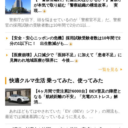
が本気で取り組む「警察組織の構造改革」 実
現…
警察庁が目下、頭を悩ませているのが「警察官不足」だ。警察
官の採用試験の受験者数は10年間で2分の1以…
【安全・安心ニッポンの危機】採用試験受験者数は10年間で2
分の1以下に！ 出生数減がも…
【医療崩壊】人口減少で「医師不足」に加えて「患者不足」に
見舞われ地域医療が限界に 今後…
一覧を見る
快適クルマ生活 乗ってみた、使ってみた
【4ヶ月間で受注累計6000台】BEV普及の障壁と
なる「航続距離の不安」「充電のストレス」解
消…
あれほどもてはやされていた「EV（BEV）シフト」の潮流も、
最近では減速基調になっているように見える。…