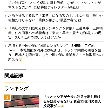
ていけばOK」という俗説に潜む誤解、なぜ「ジャケット」が
マストなのか？《1級葬祭ディレクターが解説》
お酒を提供する店で「出禁」になる客のトホホな生態 嘔吐や
粗相だけじゃない、店側が嫌がる“最悪の客”とは
《商社の大学別就職者数ランキングを解剖》三菱商事、三井物
産、住友商事への就職者は「東大・早大・慶大で約6割」の現
実 3大学以外で強い大学はどこか
急増する中国企業の“国籍ロンダリング” SHEIN、TikTok、
Temu…本社機能を海外に移転させ、トランプ関税の回避を狙
う 現地人を隠れ蓑にした中国企業の農業参入・土地取得への
懸念も
関連記事
ランキング
「キオクシアが今後も利益を出し続け
1
るかは分からない」資産11億円の個人
投資家が…