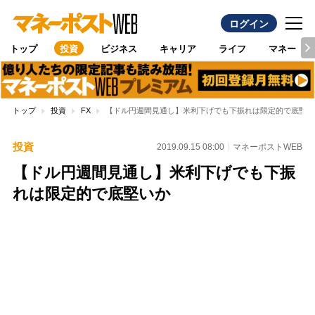
ログイン
トップ
投資
ビジネス
キャリア
ライフ
マネー
トップ
投資
FX
【ドル円週間見通し】米利下げでも下振れは限定的で底堅い
投資
2019.09.15 08:00
マネーポストWEB
【ドル円週間見通し】米利下げでも下振
れは限定的で底堅いか
Loaded
:
100.00%
/
Unmute