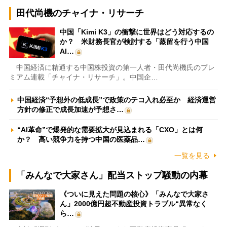
田代尚機のチャイナ・リサーチ
中国「Kimi K3」の衝撃に世界はどう対応するの
か？ 米財務長官が検討する「蒸留を行う中国
AI…
中国経済に精通する中国株投資の第一人者・田代尚機氏のプレ
ミアム連載「チャイナ・リサーチ」。中国企…
中国経済“予想外の低成長”で政策のテコ入れ必至か 経済運営
方針の修正で成長加速が予想さ…
“AI革命”で爆発的な需要拡大が見込まれる「CXO」とは何
か？ 高い競争力を持つ中国の医薬品…
一覧を見る
「みんなで大家さん」配当ストップ騒動の内幕
《ついに見えた問題の核心》「みんなで大家さ
ん」2000億円超不動産投資トラブル“異常なく
ら…