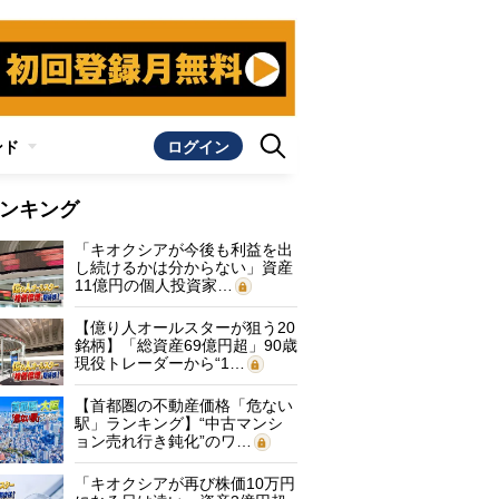
ンド
ログイン
ンキング
「キオクシアが今後も利益を出
し続けるかは分からない」資産
11億円の個人投資家…
【億り人オールスターが狙う20
銘柄】「総資産69億円超」90歳
現役トレーダーから“1…
【首都圏の不動産価格「危ない
駅」ランキング】“中古マンシ
ョン売れ行き鈍化”のワ…
「キオクシアが再び株価10万円