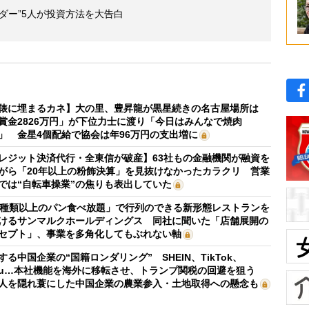
ダー”5人が投資方法を大告白
俵に埋まるカネ】大の里、豊昇龍が黒星続きの名古屋場所は
賞金2826万円」が下位力士に渡り「今日はみんなで焼肉
」 金星4個配給で協会は年96万円の支出増に
レジット決済代行・全東信が破産】63社もの金融機関が融資を
がら「20年以上の粉飾決算」を見抜けなかったカラクリ 営業
では“自転車操業”の焦りも表出していた
0種類以上のパン食べ放題」で行列のできる新形態レストランを
けるサンマルクホールディングス 同社に聞いた「店舗展開の
セプト」、事業を多角化してもぶれない軸
する中国企業の“国籍ロンダリング” SHEIN、TikTok、
mu…本社機能を海外に移転させ、トランプ関税の回避を狙う
人を隠れ蓑にした中国企業の農業参入・土地取得への懸念も