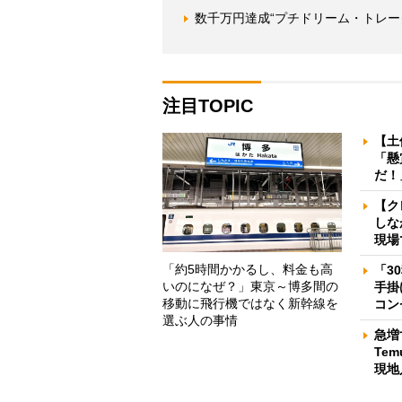
数千万円達成“プチドリーム・トレー
注目TOPIC
【土
「懸
だ！
【ク
しな
現場
「約5時間かかるし、料金も高
「3
いのになぜ？」東京～博多間の
手掛
移動に飛行機ではなく新幹線を
コン
選ぶ人の事情
急増
Te
現地