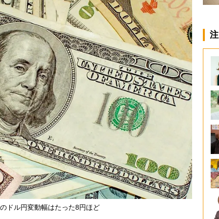
注
でのドル円変動幅はたった8円ほど