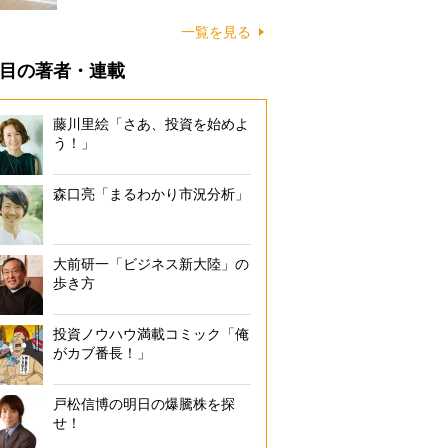
に…
一覧を見る
目の著者・連載
藤川里絵「さあ、投資を始めよ
う！」
森口亮「まるわかり市況分析」
大前研一「ビジネス新大陸」の
歩き方
投資ノウハウ満載コミック「俺
がカブ番長！」
戸松信博の明日の爆騰株を探
せ！