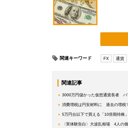
関連キーワード
FX
通貨
関連記事
3000万円儲かった仮想通貨長者 
消費増税は円安材料に 過去の増税で
5万円台以下で買える「10倍期待株
〈実体験告白〉大波乱相場 4人の