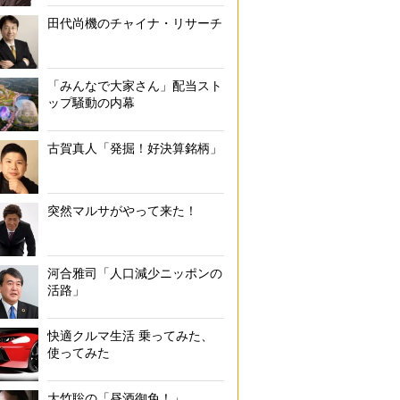
田代尚機のチャイナ・リサーチ
「みんなで大家さん」配当スト
ップ騒動の内幕
古賀真人「発掘！好決算銘柄」
突然マルサがやって来た！
河合雅司「人口減少ニッポンの
活路」
快適クルマ生活 乗ってみた、
使ってみた
大竹聡の「昼酒御免！」