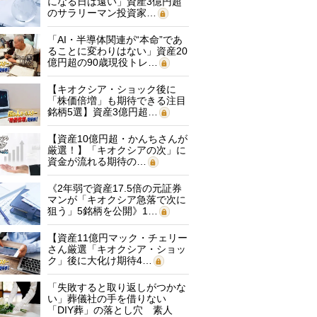
になる日は遠い」資産3億円超
のサラリーマン投資家…
「AI・半導体関連が“本命”であ
ることに変わりはない」資産20
億円超の90歳現役トレ…
【キオクシア・ショック後に
「株価倍増」も期待できる注目
銘柄5選】資産3億円超…
【資産10億円超・かんちさんが
厳選！】「キオクシアの次」に
資金が流れる期待の…
《2年弱で資産17.5倍の元証券
マンが「キオクシア急落で次に
狙う」5銘柄を公開》1…
【資産11億円マック・チェリー
さん厳選「キオクシア・ショッ
ク」後に大化け期待4…
「失敗すると取り返しがつかな
い」葬儀社の手を借りない
「DIY葬」の落とし穴 素人