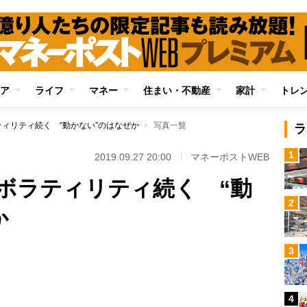
ア
ライフ
マネー
住まい・不動産
家計
トレ
ィリティ続く “動かない”のはなぜか
写真一覧
ラ
1
2019.09.27 20:00
マネーポストWEB
ボラティリティ続く “動
2
か
3
Loaded
:
79.52%
4