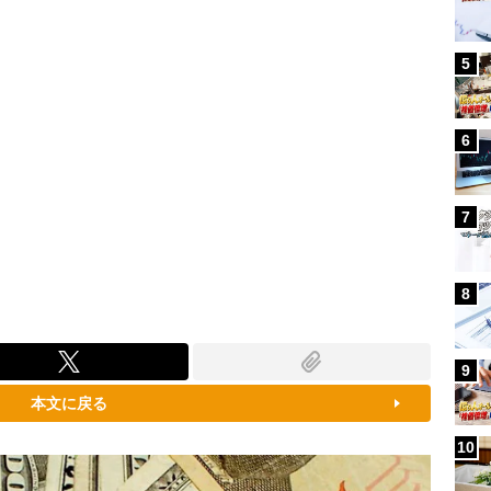
5
6
7
8
9
本文に戻る
10