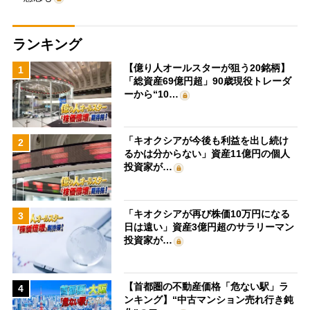
ランキング
【億り人オールスターが狙う20銘柄】
1
「総資産69億円超」90歳現役トレーダ
ーから“10…
「キオクシアが今後も利益を出し続け
2
るかは分からない」資産11億円の個人
投資家が…
「キオクシアが再び株価10万円になる
3
日は遠い」資産3億円超のサラリーマン
投資家が…
【首都圏の不動産価格「危ない駅」ラ
4
ンキング】“中古マンション売れ行き鈍