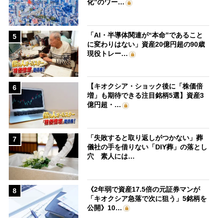
化”のワー…
「AI・半導体関連が“本命”であること
5
に変わりはない」資産20億円超の90歳
現役トレー…
【キオクシア・ショック後に「株価倍
6
増」も期待できる注目銘柄5選】資産3
億円超・…
「失敗すると取り返しがつかない」葬
7
儀社の手を借りない「DIY葬」の落とし
穴 素人には…
《2年弱で資産17.5倍の元証券マンが
8
「キオクシア急落で次に狙う」5銘柄を
公開》10…