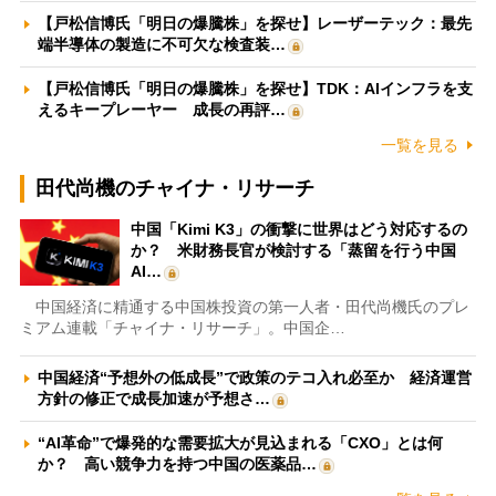
【戸松信博氏「明日の爆騰株」を探せ】レーザーテック：最先
端半導体の製造に不可欠な検査装…
【戸松信博氏「明日の爆騰株」を探せ】TDK：AIインフラを支
えるキープレーヤー 成長の再評…
一覧を見る
田代尚機のチャイナ・リサーチ
中国「Kimi K3」の衝撃に世界はどう対応するの
か？ 米財務長官が検討する「蒸留を行う中国
AI…
中国経済に精通する中国株投資の第一人者・田代尚機氏のプレ
ミアム連載「チャイナ・リサーチ」。中国企…
中国経済“予想外の低成長”で政策のテコ入れ必至か 経済運営
方針の修正で成長加速が予想さ…
“AI革命”で爆発的な需要拡大が見込まれる「CXO」とは何
か？ 高い競争力を持つ中国の医薬品…