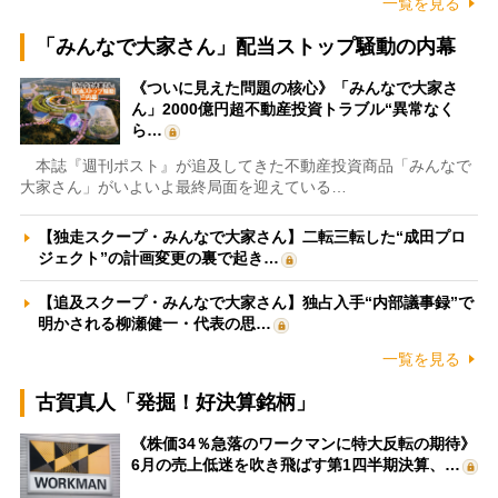
一覧を見る
「みんなで大家さん」配当ストップ騒動の内幕
《ついに見えた問題の核心》「みんなで大家さ
ん」2000億円超不動産投資トラブル“異常なく
ら…
本誌『週刊ポスト』が追及してきた不動産投資商品「みんなで
大家さん」がいよいよ最終局面を迎えている…
【独走スクープ・みんなで大家さん】二転三転した“成田プロ
ジェクト”の計画変更の裏で起き…
【追及スクープ・みんなで大家さん】独占入手“内部議事録”で
明かされる柳瀬健一・代表の思…
一覧を見る
古賀真人「発掘！好決算銘柄」
《株価34％急落のワークマンに特大反転の期待》
6月の売上低迷を吹き飛ばす第1四半期決算、…