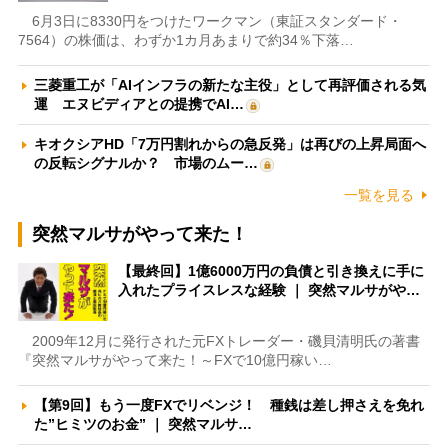
6月3日に8330円をつけたワークマン（東証スタンダード・
7564）の株価は、わずか1カ月あまりで約34％下落…
三菱重工が「AIインフラの新たな主役」として再評価される気
運 エヌビディアとの提携でAI…
キオクシアHD「7万円割れからの急反発」は再びの上昇局面へ
の反転シグナルか？ 市場のムー…
一覧を見る
突然マルサがやって来た！
【最終回】1億6000万円の負債と引き換えに手に
入れたプライスレスな経験 ｜ 突然マルサがや…
2009年12月に発行された元FXトレーダー・磯貝清明氏の著書
『突然マルサがやって来た！～FXで10億円稼い…
【第9回】もう一度FXでリベンジ！ 種銭は差し押さえを免れ
た”ヒミツのお金” ｜ 突然マルサ…