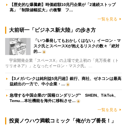
【歴史的な爆騰劇】時価総額10兆円企業が「2連続ストップ
高」「制限値幅拡大」の衝撃 フ…
一覧を見る
大前研一「ビジネス新大陸」の歩き方
「いつ暴発してもおかしくはない」イーロン・マ
スク氏とスペースXが抱えるリスクの数々「絶対
的…
宇宙開発企業「スペースX」の上場で史上初の「兆万長者（ト
リリオネア）」となったイーロン・マスク氏。…
【3メガバンクは純利益5兆円超】銀行、商社、ゼネコンは最高
益続出の一方で、中小企業・…
急増する中国企業の“国籍ロンダリング” SHEIN、TikTok、
Temu…本社機能を海外に移転させ…
一覧を見る
投資ノウハウ満載コミック「俺がカブ番長！」