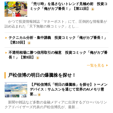
「売り時」を逃さないトレンド見極め術 投資コ
ミック「俺がカブ番長！」【第11回】
かつて投資情報雑誌「マネーポスト」にて、圧倒的な情報量が
詰め込まれた「天下無敵の株コミック」とし…
テクニカル分析・集中講義 投資コミック「俺がカブ番長！」
【第10回】
不透明相場に勝つ信用取引の極意 投資コミック「俺がカブ番
長！」【第9回】
一覧を見る
戸松信博の明日の爆騰株を探せ！
【戸松信博氏「明日の爆騰株」を探せ】トーメン
デバイス：サムスンを通じて世界のAIメモリ需
要…
新聞や雑誌など多数の金融メディアに出演するグローバルリン
クアドバイザーズ代表の戸松信博氏が、最新…