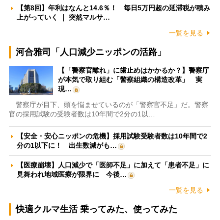
【第8回】年利はなんと14.6％！ 毎日5万円超の延滞税が積み
上がっていく ｜ 突然マルサ…
一覧を見る
河合雅司「人口減少ニッポンの活路」
【「警察官離れ」に歯止めはかかるか？】警察庁
が本気で取り組む「警察組織の構造改革」 実
現…
警察庁が目下、頭を悩ませているのが「警察官不足」だ。警察
官の採用試験の受験者数は10年間で2分の1以…
【安全・安心ニッポンの危機】採用試験受験者数は10年間で2
分の1以下に！ 出生数減がも…
【医療崩壊】人口減少で「医師不足」に加えて「患者不足」に
見舞われ地域医療が限界に 今後…
一覧を見る
快適クルマ生活 乗ってみた、使ってみた