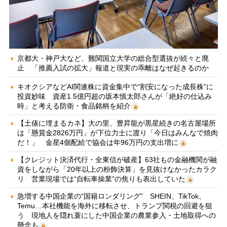
京都大・神戸大など、難関国立大学の総合型選抜が続々と廃
止 「推薦入試の拡大」報道と現実の乖離はなぜ起きるのか
キオクシアなどAI関連株に資金集中で“割安になった成長株”に
投資妙味 資産1.5億円超の坂本慎太郎さんが「絶好の仕込み
時」と考える防衛・食品銘柄を紹介
【土俵に埋まるカネ】大の里、豊昇龍が黒星続きの名古屋場所
は「懸賞金2826万円」が下位力士に渡り「今日はみんなで焼肉
だ！」 金星4個配給で協会は年96万円の支出増に
【クレジット決済代行・全東信が破産】63社もの金融機関が融
資をしながら「20年以上の粉飾決算」を見抜けなかったカラク
リ 営業現場では“自転車操業”の焦りも表出していた
急増する中国企業の“国籍ロンダリング” SHEIN、TikTok、
Temu…本社機能を海外に移転させ、トランプ関税の回避を狙
う 現地人を隠れ蓑にした中国企業の農業参入・土地取得への
懸念も