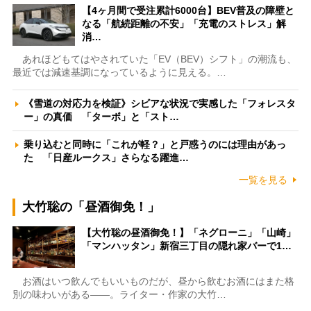
【4ヶ月間で受注累計6000台】BEV普及の障壁と
なる「航続距離の不安」「充電のストレス」解
消…
あれほどもてはやされていた「EV（BEV）シフト」の潮流も、
最近では減速基調になっているように見える。…
《雪道の対応力を検証》シビアな状況で実感した「フォレスタ
ー」の真価 「ターボ」と「スト…
乗り込むと同時に「これが軽？」と戸惑うのには理由があっ
た 「日産ルークス」さらなる躍進…
一覧を見る
大竹聡の「昼酒御免！」
【大竹聡の昼酒御免！】「ネグローニ」「山崎」
「マンハッタン」新宿三丁目の隠れ家バーで1…
お酒はいつ飲んでもいいものだが、昼から飲むお酒にはまた格
別の味わいがある――。ライター・作家の大竹…