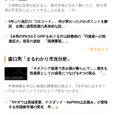
大規模な災害が起きると、株式市場が大きく動いたり、取引環
境が不安定になったりすることがある。一方…
5年ぶり改訂の「CGコード」、何が変わったのかポイントを解
説 企業に成長投資の具体的な説…
【令和のPKOか】GPIFをめぐる片山財務相の「円資産への投
資拡大」発言の波紋 「国債重視」…
一覧を見る
森口亮「まるわかり市況分析」
「キオクシア急落で含み損が膨らんで…」損失を
投資家としての成長につなげる4つの視点 「…
半導体株を中心に相場の調整色が強まり、7月中旬にはキオク
シアホールディングスがストップ安をつけるな…
「NYダウは高値更新、ナスダック・S&P500は足踏み」が意味
する米国株市場の変化 半…