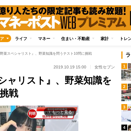
ア
ライフ
マネー
住まい・不動産
家計
トレ
野菜スペシャリスト』、野菜知識を問うテスト10問に挑戦
ラ
1
2019.10.19 15:00
女性セブン
シャリスト』、野菜知識を
2
に挑戦
3
もっと見る
arrow_forward_ios
4