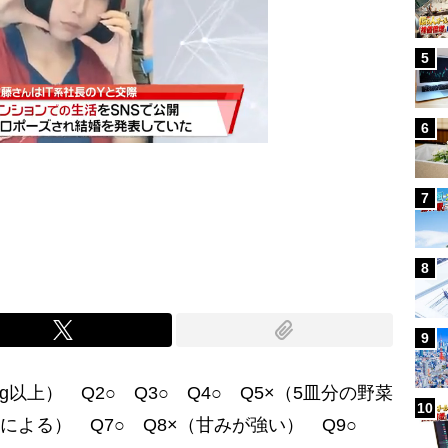
5
6
7
Mute
8
9
g以上） Q2○ Q3○ Q4○ Q5×（5皿分の野菜
10
ンによる） Q7○ Q8×（甘みが強い） Q9○