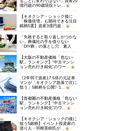
ることに変わりはない」資産20
億円超の90歳現役トレ…
【キオクシア・ショック後に
「株価倍増」も期待できる注目
銘柄5選】資産3億円超…
「失敗すると取り返しがつかな
い」葬儀社の手を借りない
「DIY葬」の落とし穴 素人
に…
【大阪の不動産価格「危ない
駅」ランキング】“中古マンシ
ョン売れ行き鈍化”のワー…
《2年弱で資産17.5倍の元証券
マンが「キオクシア急落で次に
狙う」5銘柄を公開》1…
【首都圏の不動産価格「危ない
駅」ランキング】“中古マンシ
ョン売れ行き鈍化”のワ…
【キオクシア・ショックの後に
狙う5銘柄】イベント投資家の
億り人・羽根英樹氏が…