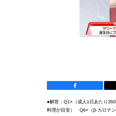
●解答：Q1×（成人1日あたり350
料理が目安） Q6×（β-カロテ