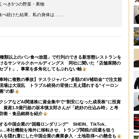
くべき5つの野菜・果物
食べ続けた結果、私の身体は……
0種類以上のパン食べ放題」で行列のできる新形態レストランを
けるサンマルクホールディングス 同社に聞いた「店舗展開の
セプト」、事業を多角化してもぶれない軸
車時に複数の事故】テスラジャパン“多額のEV補助金”で注文殺
現場は大混乱 トラブル続発の背後に見え隠れする“イーロン
腕”の影
クシアなどAI関連株に資金集中で“割安になった成長株”に投資
 資産1.5億円超の坂本慎太郎さんが「絶好の仕込み時」と考
防衛・食品銘柄を紹介
する中国企業の“国籍ロンダリング” SHEIN、TikTok、
mu…本社機能を海外に移転させ、トランプ関税の回避を狙う
人を隠れ蓑にした中国企業の農業参入・土地取得への懸念も