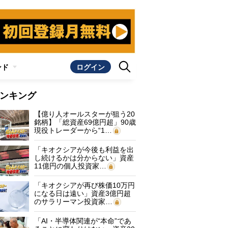
ンド
ログイン
ンキング
【億り人オールスターが狙う20
銘柄】「総資産69億円超」90歳
現役トレーダーから“1…
「キオクシアが今後も利益を出
し続けるかは分からない」資産
11億円の個人投資家…
「キオクシアが再び株価10万円
になる日は遠い」資産3億円超
のサラリーマン投資家…
「AI・半導体関連が“本命”であ