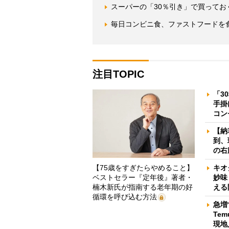
スーパーの「30％引き」で買ってお
毎日コンビニ食、ファストフードを
注目TOPIC
「3
手掛
コン
【納
到、
の右
【75歳をすぎたらやめること】
キオ
ベストセラー『定年後』著者・
妙味
楠木新氏が指南する老年期の好
える
循環を呼び込む方法
急増
Te
現地