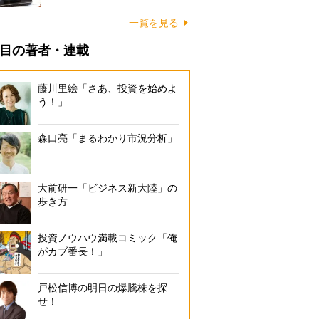
一覧を見る
目の著者・連載
藤川里絵「さあ、投資を始めよ
う！」
森口亮「まるわかり市況分析」
大前研一「ビジネス新大陸」の
歩き方
投資ノウハウ満載コミック「俺
がカブ番長！」
戸松信博の明日の爆騰株を探
せ！