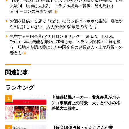
【納車時に複数の事故】テスラジャパン“多額のEV補助金”で注
文殺到、現場は大混乱 トラブル続発の背後に見え隠れす
る“イーロンの右腕”の影
お酒を提供する店で「出禁」になる客のトホホな生態 嘔吐や
粗相だけじゃない、店側が嫌がる“最悪の客”とは
急増する中国企業の“国籍ロンダリング” SHEIN、TikTok、
Temu…本社機能を海外に移転させ、トランプ関税の回避を狙
う 現地人を隠れ蓑にした中国企業の農業参入・土地取得への
懸念も
関連記事
ランキング
老舗遊技機メーカー・豊丸産業がパチ
1
ンコ事業停止の背景 大手と中小の格
差拡大に拍車…
【資産10億円超・かんちさんが厳
2