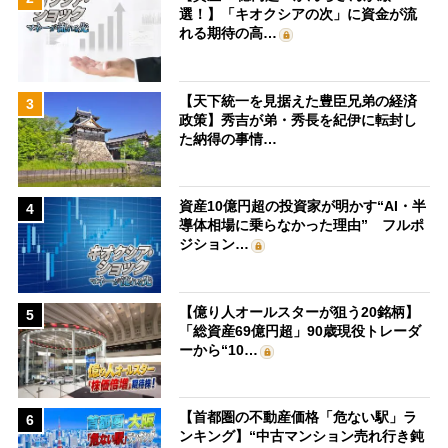
選！】「キオクシアの次」に資金が流
れる期待の高…
【天下統一を見据えた豊臣兄弟の経済
3
政策】秀吉が弟・秀長を紀伊に転封し
た納得の事情…
資産10億円超の投資家が明かす“AI・半
4
導体相場に乗らなかった理由” フルポ
ジション…
【億り人オールスターが狙う20銘柄】
5
「総資産69億円超」90歳現役トレーダ
ーから“10…
【首都圏の不動産価格「危ない駅」ラ
6
ンキング】“中古マンション売れ行き鈍