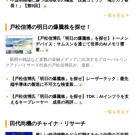
不透明相場に勝つ信用取引の極意 投資コミック「俺がカブ番
長！」【第9回】
一覧を見る
戸松信博の明日の爆騰株を探せ！
【戸松信博氏「明日の爆騰株」を探せ】トーメン
デバイス：サムスンを通じて世界のAIメモリ需
要…
新聞や雑誌など多数の金融メディアに出演するグローバルリン
クアドバイザーズ代表の戸松信博氏が、最新…
【戸松信博氏「明日の爆騰株」を探せ】レーザーテック：最先
端半導体の製造に不可欠な検査装…
【戸松信博氏「明日の爆騰株」を探せ】TDK：AIインフラを支
えるキープレーヤー 成長の再評…
一覧を見る
田代尚機のチャイナ・リサーチ
厳しい経済情勢をどう打開するか？中国の下半期