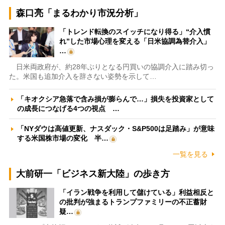
森口亮「まるわかり市況分析」
「トレンド転換のスイッチになり得る」“介入慣
れ”した市場心理を変える「日米協調為替介入」
…
日米両政府が、約28年ぶりとなる円買いの協調介入に踏み切っ
た。米国も追加介入を辞さない姿勢を示して…
「キオクシア急落で含み損が膨らんで…」損失を投資家として
の成長につなげる4つの視点 …
「NYダウは高値更新、ナスダック・S&P500は足踏み」が意味
する米国株市場の変化 半…
一覧を見る
大前研一「ビジネス新大陸」の歩き方
「イラン戦争を利用して儲けている」利益相反と
の批判が強まるトランプファミリーの不正蓄財
疑…