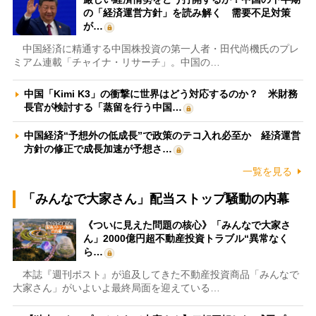
の「経済運営方針」を読み解く 需要不足対策
が…
中国経済に精通する中国株投資の第一人者・田代尚機氏のプレ
ミアム連載「チャイナ・リサーチ」。中国の…
中国「Kimi K3」の衝撃に世界はどう対応するのか？ 米財務
長官が検討する「蒸留を行う中国…
中国経済“予想外の低成長”で政策のテコ入れ必至か 経済運営
方針の修正で成長加速が予想さ…
一覧を見る
「みんなで大家さん」配当ストップ騒動の内幕
《ついに見えた問題の核心》「みんなで大家さ
ん」2000億円超不動産投資トラブル“異常なく
ら…
本誌『週刊ポスト』が追及してきた不動産投資商品「みんなで
大家さん」がいよいよ最終局面を迎えている…