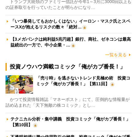
トランプ大統領のファミリー信託が今年1～3月に3000回以上も
の証券取引を行っていたことが明らかになり…
「いつ暴発してもおかしくはない」イーロン・マスク氏とスペ
ースXが抱えるリスクの数々「絶対…
【3メガバンクは純利益5兆円超】銀行、商社、ゼネコンは最高
益続出の一方で、中小企業・…
一覧を見る
投資ノウハウ満載コミック「俺がカブ番長！」
「売り時」を逃さないトレンド見極め術 投資コ
ミック「俺がカブ番長！」【第11回】
かつて投資情報雑誌「マネーポスト」にて、圧倒的な情報量が
詰め込まれた「天下無敵の株コミック」とし…
テクニカル分析・集中講義 投資コミック「俺がカブ番長！」
【第10回】