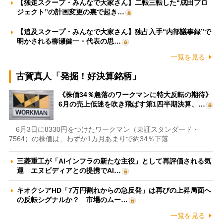
【独走スクープ・みんなで大家さん】二転三転した“成田プロ
ジェクト”の計画変更の裏で起き…
【追及スクープ・みんなで大家さん】独占入手“内部議事録”で
明かされる柳瀬健一・代表の思…
一覧を見る
古賀真人「発掘！好決算銘柄」
《株価34％急落のワークマンに特大反転の期待》
6月の売上低迷を吹き飛ばす第1四半期決算、…
6月3日に8330円をつけたワークマン（東証スタンダード・
7564）の株価は、わずか1カ月あまりで約34％下落…
三菱重工が「AIインフラの新たな主役」として再評価される気
運 エヌビディアとの提携でAI…
キオクシアHD「7万円割れからの急反発」は再びの上昇局面へ
の反転シグナルか？ 市場のムー…
一覧を見る