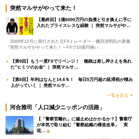
突然マルサがやって来た！
【最終回】1億6000万円の負債と引き換えに手に
入れたプライスレスな経験 ｜ 突然マルサがや…
2009年12月に発行された元FXトレーダー・磯貝清明氏の著書
『突然マルサがやって来た！～FXで10億円稼い…
【第9回】もう一度FXでリベンジ！ 種銭は差し押さえを免れ
た”ヒミツのお金” ｜ 突然マルサ…
【第8回】年利はなんと14.6％！ 毎日5万円超の延滞税が積み
上がっていく ｜ 突然マルサ…
一覧を見る
河合雅司「人口減少ニッポンの活路」
【「警察官離れ」に歯止めはかかるか？】警察庁
が本気で取り組む「警察組織の構造改革」 実
現…