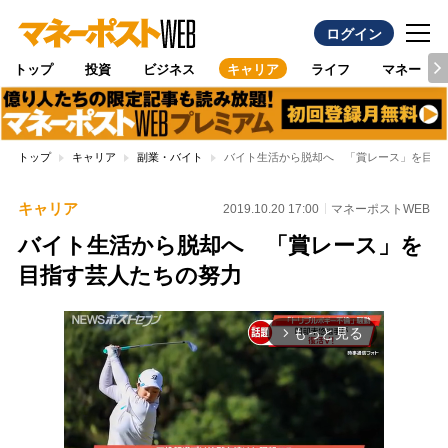
ログイン
トップ
投資
ビジネス
キャリア
ライフ
マネー
トップ
キャリア
副業・バイト
バイト生活から脱却へ 「賞レース」を目指
キャリア
2019.10.20 17:00
マネーポストWEB
バイト生活から脱却へ 「賞レース」を
目指す芸人たちの努力
もっと見る
arrow_forward_ios