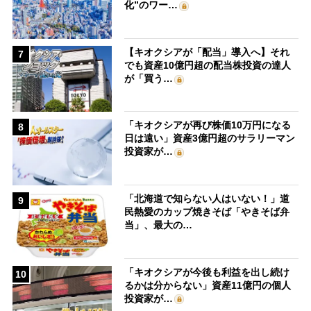
化”のワー…
【キオクシアが「配当」導入へ】それ
7
でも資産10億円超の配当株投資の達人
が「買う…
「キオクシアが再び株価10万円になる
8
日は遠い」資産3億円超のサラリーマン
投資家が…
「北海道で知らない人はいない！」道
9
民熱愛のカップ焼きそば「やきそば弁
当」、最大の…
「キオクシアが今後も利益を出し続け
10
るかは分からない」資産11億円の個人
投資家が…