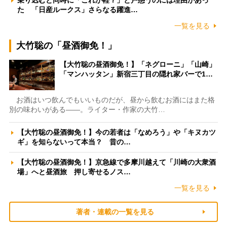
乗り込むと同時に「これが軽？」と戸惑うのには理由があっ
た 「日産ルークス」さらなる躍進…
一覧を見る
大竹聡の「昼酒御免！」
【大竹聡の昼酒御免！】「ネグローニ」「山崎」
「マンハッタン」新宿三丁目の隠れ家バーで1…
お酒はいつ飲んでもいいものだが、昼から飲むお酒にはまた格
別の味わいがある――。ライター・作家の大竹…
【大竹聡の昼酒御免！】今の若者は「なめろう」や「キヌカツ
ギ」を知らないって本当？ 昔の…
【大竹聡の昼酒御免！】京急線で多摩川越えて「川崎の大衆酒
場」へと昼酒旅 押し寄せるノス…
一覧を見る
著者・連載の一覧を見る