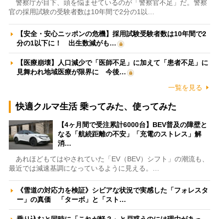
警察庁が目下、頭を悩ませているのが「警察官不足」だ。警察
官の採用試験の受験者数は10年間で2分の1以…
【安全・安心ニッポンの危機】採用試験受験者数は10年間で2
分の1以下に！ 出生数減がも…
【医療崩壊】人口減少で「医師不足」に加えて「患者不足」に
見舞われ地域医療が限界に 今後…
一覧を見る
快適クルマ生活 乗ってみた、使ってみた
【4ヶ月間で受注累計6000台】BEV普及の障壁と
なる「航続距離の不安」「充電のストレス」解
消…
あれほどもてはやされていた「EV（BEV）シフト」の潮流も、
最近では減速基調になっているように見える。…
《雪道の対応力を検証》シビアな状況で実感した「フォレスタ
ー」の真価 「ターボ」と「スト…