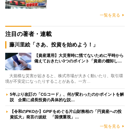
一覧を見る
注目の著者・連載
藤川里絵「さあ、投資を始めよう！」
【資産運用】大災害時に慌てないために平時から
備えておきたい3つのポイント「資産の棚卸し…
大規模な災害が起きると、株式市場が大きく動いたり、取引環
境が不安定になったりすることがある。一方…
5年ぶり改訂の「CGコード」、何が変わったのかポイントを解
説 企業に成長投資の具体的な説…
【令和のPKOか】GPIFをめぐる片山財務相の「円資産への投
資拡大」発言の波紋 「国債重視」…
一覧を見る