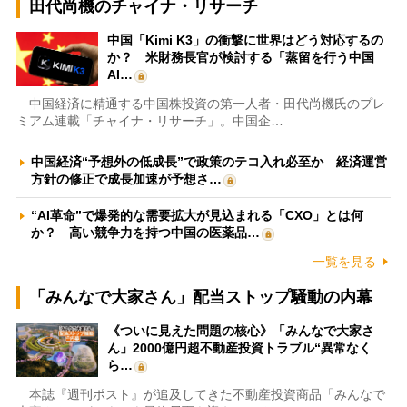
田代尚機のチャイナ・リサーチ
中国「Kimi K3」の衝撃に世界はどう対応するの
か？ 米財務長官が検討する「蒸留を行う中国
AI…
中国経済に精通する中国株投資の第一人者・田代尚機氏のプレ
ミアム連載「チャイナ・リサーチ」。中国企…
中国経済“予想外の低成長”で政策のテコ入れ必至か 経済運営
方針の修正で成長加速が予想さ…
“AI革命”で爆発的な需要拡大が見込まれる「CXO」とは何
か？ 高い競争力を持つ中国の医薬品…
一覧を見る
「みんなで大家さん」配当ストップ騒動の内幕
《ついに見えた問題の核心》「みんなで大家さ
ん」2000億円超不動産投資トラブル“異常なく
ら…
本誌『週刊ポスト』が追及してきた不動産投資商品「みんなで