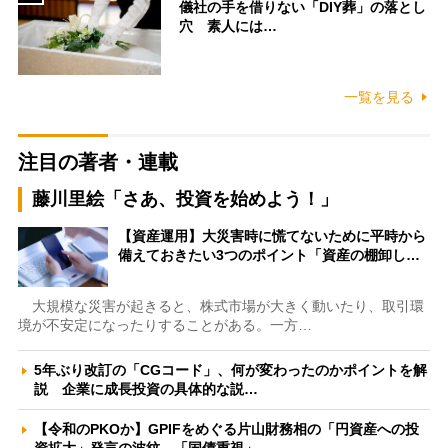
儀社の手を借りない「DIY葬」の落とし
穴 素人には…
一覧を見る
注目の著者・連載
藤川里絵「さあ、投資を始めよう！」
【資産運用】大災害時に慌てないために平時から
備えておきたい3つのポイント「資産の棚卸し…
大規模な災害が起きると、株式市場が大きく動いたり、取引環
境が不安定になったりすることがある。一方…
5年ぶり改訂の「CGコード」、何が変わったのかポイントを解
説 企業に成長投資の具体的な説…
【令和のPKOか】GPIFをめぐる片山財務相の「円資産への投
資拡大」発言の波紋 「国債重視」…