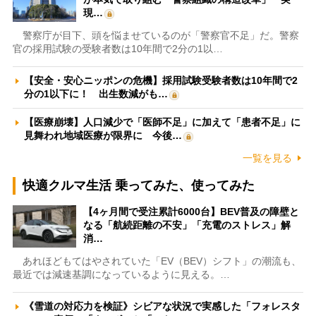
現…
警察庁が目下、頭を悩ませているのが「警察官不足」だ。警察
官の採用試験の受験者数は10年間で2分の1以…
【安全・安心ニッポンの危機】採用試験受験者数は10年間で2
分の1以下に！ 出生数減がも…
【医療崩壊】人口減少で「医師不足」に加えて「患者不足」に
見舞われ地域医療が限界に 今後…
一覧を見る
快適クルマ生活 乗ってみた、使ってみた
【4ヶ月間で受注累計6000台】BEV普及の障壁と
なる「航続距離の不安」「充電のストレス」解
消…
あれほどもてはやされていた「EV（BEV）シフト」の潮流も、
最近では減速基調になっているように見える。…
《雪道の対応力を検証》シビアな状況で実感した「フォレスタ