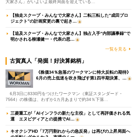
大家さん」がいよいよ最終局面を迎えている…
【独走スクープ・みんなで大家さん】二転三転した“成田プロ
ジェクト”の計画変更の裏で起き…
【追及スクープ・みんなで大家さん】独占入手“内部議事録”で
明かされる柳瀬健一・代表の思…
一覧を見る
古賀真人「発掘！好決算銘柄」
《株価34％急落のワークマンに特大反転の期待》
6月の売上低迷を吹き飛ばす第1四半期決算、…
6月3日に8330円をつけたワークマン（東証スタンダード・
7564）の株価は、わずか1カ月あまりで約34％下落…
三菱重工が「AIインフラの新たな主役」として再評価される気
運 エヌビディアとの提携でAI…
キオクシアHD「7万円割れからの急反発」は再びの上昇局面へ
の反転シグナルか？ 市場のムー…