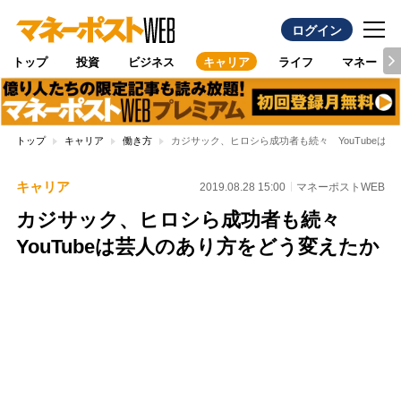
ログイン
トップ
投資
ビジネス
キャリア
ライフ
マネー
トップ
キャリア
働き方
カジサック、ヒロシら成功者も続々 YouTubeは
キャリア
2019.08.28 15:00
マネーポストWEB
カジサック、ヒロシら成功者も続々
YouTubeは芸人のあり方をどう変えたか
Loaded
:
100.00%
/
Unmute