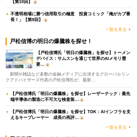
【第10回】
不透明相場に勝つ信用取引の極意 投資コミック「俺がカブ番
長！」【第9回】
一覧を見る
戸松信博の明日の爆騰株を探せ！
【戸松信博氏「明日の爆騰株」を探せ】トーメン
デバイス：サムスンを通じて世界のAIメモリ需
要…
新聞や雑誌など多数の金融メディアに出演するグローバルリン
クアドバイザーズ代表の戸松信博氏が、最新…
【戸松信博氏「明日の爆騰株」を探せ】レーザーテック：最先
端半導体の製造に不可欠な検査装…
【戸松信博氏「明日の爆騰株」を探せ】TDK：AIインフラを支
えるキープレーヤー 成長の再評…
一覧を見る