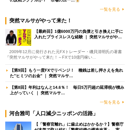
一覧を見る
突然マルサがやって来た！
【最終回】1億6000万円の負債と引き換えに手に
入れたプライスレスな経験 ｜ 突然マルサがや…
2009年12月に発行された元FXトレーダー・磯貝清明氏の著書
『突然マルサがやって来た！～FXで10億円稼い…
【第9回】もう一度FXでリベンジ！ 種銭は差し押さえを免れ
た”ヒミツのお金” ｜ 突然マルサ…
【第8回】年利はなんと14.6％！ 毎日5万円超の延滞税が積み
上がっていく ｜ 突然マルサ…
一覧を見る
河合雅司「人口減少ニッポンの活路」
【「警察官離れ」に歯止めはかかるか？】警察庁
が本気で取り組む「警察組織の構造改革」 実