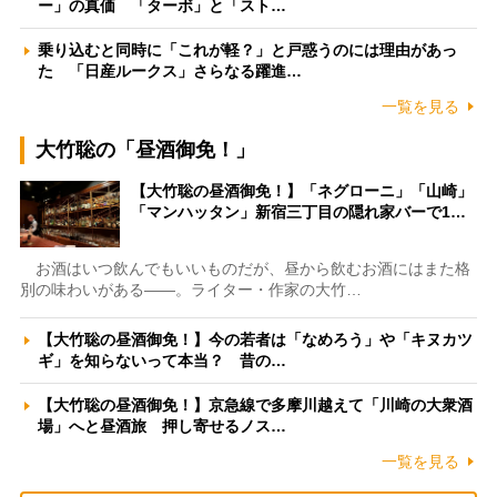
ー」の真価 「ターボ」と「スト…
乗り込むと同時に「これが軽？」と戸惑うのには理由があっ
た 「日産ルークス」さらなる躍進…
一覧を見る
大竹聡の「昼酒御免！」
【大竹聡の昼酒御免！】「ネグローニ」「山崎」
「マンハッタン」新宿三丁目の隠れ家バーで1…
お酒はいつ飲んでもいいものだが、昼から飲むお酒にはまた格
別の味わいがある――。ライター・作家の大竹…
【大竹聡の昼酒御免！】今の若者は「なめろう」や「キヌカツ
ギ」を知らないって本当？ 昔の…
【大竹聡の昼酒御免！】京急線で多摩川越えて「川崎の大衆酒
場」へと昼酒旅 押し寄せるノス…
一覧を見る