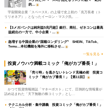
的…
宇宙開発企業「スペースX」の上場で史上初の「兆万長者（ト
リリオネア）」となったイーロン・マスク氏。…
【3メガバンクは純利益5兆円超】銀行、商社、ゼネコンは最高
益続出の一方で、中小企業・…
急増する中国企業の“国籍ロンダリング” SHEIN、TikTok、
Temu…本社機能を海外に移転させ…
一覧を見る
投資ノウハウ満載コミック「俺がカブ番長！」
「売り時」を逃さないトレンド見極め術 投資コ
ミック「俺がカブ番長！」【第11回】
かつて投資情報雑誌「マネーポスト」にて、圧倒的な情報量が
詰め込まれた「天下無敵の株コミック」とし…
テクニカル分析・集中講義 投資コミック「俺がカブ番長！」