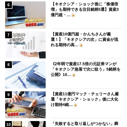
【キオクシア・ショック後に「株価倍
6
増」も期待できる注目銘柄5選】資産3
億円超・…
【資産10億円超・かんちさんが厳
7
選！】「キオクシアの次」に資金が流
れる期待の高…
《2年弱で資産17.5倍の元証券マンが
8
「キオクシア急落で次に狙う」5銘柄を
公開》10…
【資産11億円マック・チェリーさん厳
9
選「キオクシア・ショック」後に大化
け期待4銘…
「失敗すると取り返しがつかない」葬
10