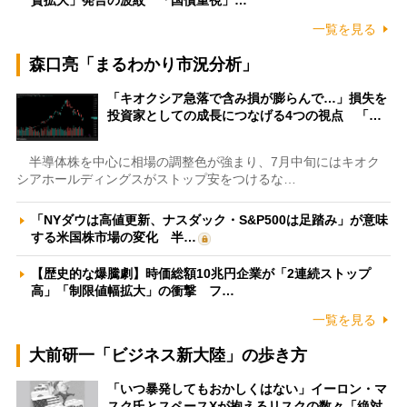
一覧を見る
森口亮「まるわかり市況分析」
「キオクシア急落で含み損が膨らんで…」損失を
投資家としての成長につなげる4つの視点 「…
半導体株を中心に相場の調整色が強まり、7月中旬にはキオク
シアホールディングスがストップ安をつけるな…
「NYダウは高値更新、ナスダック・S&P500は足踏み」が意味
する米国株市場の変化 半…
【歴史的な爆騰劇】時価総額10兆円企業が「2連続ストップ
高」「制限値幅拡大」の衝撃 フ…
一覧を見る
大前研一「ビジネス新大陸」の歩き方
「いつ暴発してもおかしくはない」イーロン・マ
スク氏とスペースXが抱えるリスクの数々「絶対