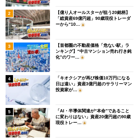
【億り人オールスターが狙う20銘柄】
2
「総資産69億円超」90歳現役トレーダ
ーから“10…
【首都圏の不動産価格「危ない駅」ラ
3
ンキング】“中古マンション売れ行き鈍
化”のワー…
「キオクシアが再び株価10万円になる
4
日は遠い」資産3億円超のサラリーマン
投資家が…
「AI・半導体関連が“本命”であること
5
に変わりはない」資産20億円超の90歳
現役トレー…