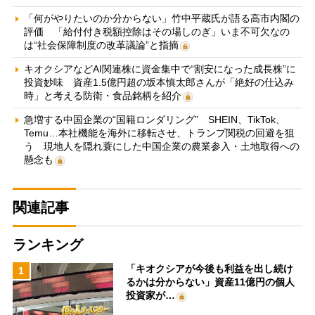
「何がやりたいのか分からない」竹中平蔵氏が語る高市内閣の
評価 「給付付き税額控除はその場しのぎ」いま不可欠なの
は“社会保障制度の改革議論”と指摘
キオクシアなどAI関連株に資金集中で“割安になった成長株”に
投資妙味 資産1.5億円超の坂本慎太郎さんが「絶好の仕込み
時」と考える防衛・食品銘柄を紹介
急増する中国企業の“国籍ロンダリング” SHEIN、TikTok、
Temu…本社機能を海外に移転させ、トランプ関税の回避を狙
う 現地人を隠れ蓑にした中国企業の農業参入・土地取得への
懸念も
関連記事
ランキング
「キオクシアが今後も利益を出し続け
1
るかは分からない」資産11億円の個人
投資家が…