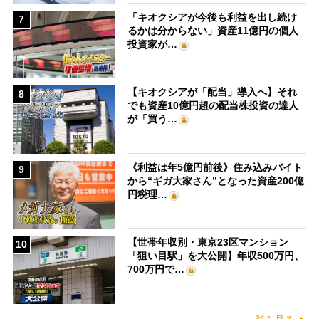
「キオクシアが今後も利益を出し続け
7
るかは分からない」資産11億円の個人
投資家が…
【キオクシアが「配当」導入へ】それ
8
でも資産10億円超の配当株投資の達人
が「買う…
《利益は年5億円前後》住み込みバイト
9
から“ギガ大家さん”となった資産200億
円税理…
【世帯年収別・東京23区マンション
10
「狙い目駅」を大公開】年収500万円、
700万円で…