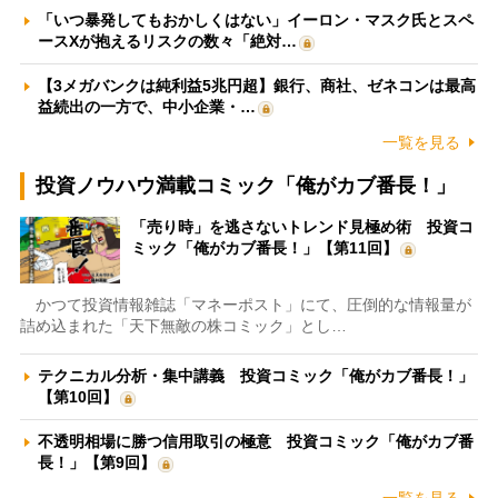
「いつ暴発してもおかしくはない」イーロン・マスク氏とスペ
ースXが抱えるリスクの数々「絶対…
【3メガバンクは純利益5兆円超】銀行、商社、ゼネコンは最高
益続出の一方で、中小企業・…
一覧を見る
投資ノウハウ満載コミック「俺がカブ番長！」
「売り時」を逃さないトレンド見極め術 投資コ
ミック「俺がカブ番長！」【第11回】
かつて投資情報雑誌「マネーポスト」にて、圧倒的な情報量が
詰め込まれた「天下無敵の株コミック」とし…
テクニカル分析・集中講義 投資コミック「俺がカブ番長！」
【第10回】
不透明相場に勝つ信用取引の極意 投資コミック「俺がカブ番
長！」【第9回】
一覧を見る