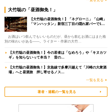
大竹聡の「昼酒御免！」
【大竹聡の昼酒御免！】「ネグローニ」「山崎」
「マンハッタン」新宿三丁目の隠れ家バーで1…
お酒はいつ飲んでもいいものだが、昼から飲むお酒にはまた格
別の味わいがある――。ライター・作家の大竹…
【大竹聡の昼酒御免！】今の若者は「なめろう」や「キヌカツ
ギ」を知らないって本当？ 昔の…
【大竹聡の昼酒御免！】京急線で多摩川越えて「川崎の大衆酒
場」へと昼酒旅 押し寄せるノス…
一覧を見る
著者・連載の一覧を見る