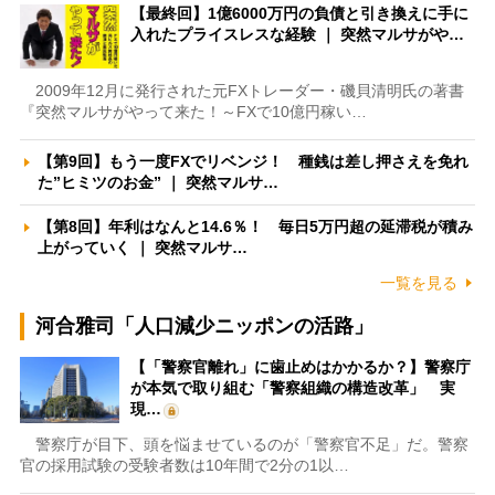
【最終回】1億6000万円の負債と引き換えに手に
入れたプライスレスな経験 ｜ 突然マルサがや…
2009年12月に発行された元FXトレーダー・磯貝清明氏の著書
『突然マルサがやって来た！～FXで10億円稼い…
【第9回】もう一度FXでリベンジ！ 種銭は差し押さえを免れ
た”ヒミツのお金” ｜ 突然マルサ…
【第8回】年利はなんと14.6％！ 毎日5万円超の延滞税が積み
上がっていく ｜ 突然マルサ…
一覧を見る
河合雅司「人口減少ニッポンの活路」
【「警察官離れ」に歯止めはかかるか？】警察庁
が本気で取り組む「警察組織の構造改革」 実
現…
警察庁が目下、頭を悩ませているのが「警察官不足」だ。警察
官の採用試験の受験者数は10年間で2分の1以…