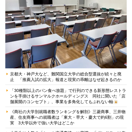
京都大・神戸大など、難関国立大学の総合型選抜が続々と廃
止 「推薦入試の拡大」報道と現実の乖離はなぜ起きるのか
「30種類以上のパン食べ放題」で行列のできる新形態レストラ
ンを手掛けるサンマルクホールディングス 同社に聞いた「店
舗展開のコンセプト」、事業を多角化してもぶれない軸
《商社の大学別就職者数ランキングを解剖》三菱商事、三井物
産、住友商事への就職者は「東大・早大・慶大で約6割」の現
実 3大学以外で強い大学はどこか