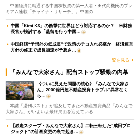
中国経済に精通する中国株投資の第一人者・田代尚機氏のプレ
ミアム連載「チャイナ・リサーチ」。中国の…
中国「Kimi K3」の衝撃に世界はどう対応するのか？ 米財務
長官が検討する「蒸留を行う中国…
中国経済“予想外の低成長”で政策のテコ入れ必至か 経済運営
方針の修正で成長加速が予想さ…
一覧を見る
「みんなで大家さん」配当ストップ騒動の内幕
《ついに見えた問題の核心》「みんなで大家さ
ん」2000億円超不動産投資トラブル“異常なく
ら…
本誌『週刊ポスト』が追及してきた不動産投資商品「みんなで
大家さん」がいよいよ最終局面を迎えている…
【独走スクープ・みんなで大家さん】二転三転した“成田プロ
ジェクト”の計画変更の裏で起き…