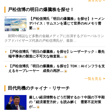
戸松信博の明日の爆騰株を探せ！
【戸松信博氏「明日の爆騰株」を探せ】トーメン
デバイス：サムスンを通じて世界のAIメモリ需
要…
新聞や雑誌など多数の金融メディアに出演するグローバルリン
クアドバイザーズ代表の戸松信博氏が、最新…
【戸松信博氏「明日の爆騰株」を探せ】レーザーテック：最先
端半導体の製造に不可欠な検査装…
【戸松信博氏「明日の爆騰株」を探せ】TDK：AIインフラを支
えるキープレーヤー 成長の再評…
一覧を見る
田代尚機のチャイナ・リサーチ
厳しい経済情勢をどう打開するか？中国の下半期
の「経済運営方針」を読み解く 需要不足対策
が…