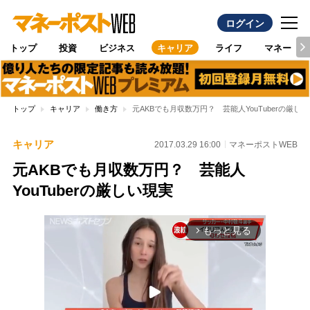
ログイン
トップ
投資
ビジネス
キャリア
ライフ
マネー
トップ
キャリア
働き方
元AKBでも月収数万円？ 芸能人YouTuberの厳し
キャリア
2017.03.29 16:00
マネーポストWEB
元AKBでも月収数万円？ 芸能人
YouTuberの厳しい現実
もっと見る
arrow_forward_ios