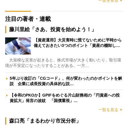
一覧を見る
注目の著者・連載
藤川里絵「さあ、投資を始めよう！」
【資産運用】大災害時に慌てないために平時から
備えておきたい3つのポイント「資産の棚卸し…
大規模な災害が起きると、株式市場が大きく動いたり、取引環
境が不安定になったりすることがある。一方…
5年ぶり改訂の「CGコード」、何が変わったのかポイントを解
説 企業に成長投資の具体的な説…
【令和のPKOか】GPIFをめぐる片山財務相の「円資産への投
資拡大」発言の波紋 「国債重視」…
一覧を見る
森口亮「まるわかり市況分析」