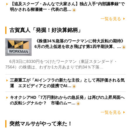
【追及スクープ・みんなで大家さん】独占入手“内部議事録”で
明かされる柳瀬健一・代表の思…
一覧を見る
古賀真人「発掘！好決算銘柄」
《株価34％急落のワークマンに特大反転の期待》
6月の売上低迷を吹き飛ばす第1四半期決算、…
6月3日に8330円をつけたワークマン（東証スタンダード・
7564）の株価は、わずか1カ月あまりで約34％下落…
三菱重工が「AIインフラの新たな主役」として再評価される気
運 エヌビディアとの提携でAI…
キオクシアHD「7万円割れからの急反発」は再びの上昇局面へ
の反転シグナルか？ 市場のムー…
一覧を見る
突然マルサがやって来た！