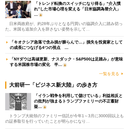
「トレンド転換のスイッチになり得る」“介入慣
れ”した市場心理を変える「日米協調為替介入」
…
日米両政府が、約28年ぶりとなる円買いの協調介入に踏み切っ
た。米国も追加介入を辞さない姿勢を示して…
「キオクシア急落で含み損が膨らんで…」損失を投資家として
の成長につなげる4つの視点 …
「NYダウは高値更新、ナスダック・S&P500は足踏み」が意味
する米国株市場の変化 半…
一覧を見る
大前研一「ビジネス新大陸」の歩き方
「イラン戦争を利用して儲けている」利益相反と
の批判が強まるトランプファミリーの不正蓄財
疑…
トランプ大統領のファミリー信託が今年1～3月に3000回以上も
の証券取引を行っていたことが明らかになり…