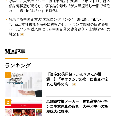
小学生に人気の「シール流通事情」に変調 「ボンドロ」は依
然品薄状態が続くが、模倣品や類似品が大量流通し一部で値崩
れ 「選別が本格化する時代に」
急増する中国企業の“国籍ロンダリング” SHEIN、TikTok、
Temu…本社機能を海外に移転させ、トランプ関税の回避を狙
う 現地人を隠れ蓑にした中国企業の農業参入・土地取得への
懸念も
関連記事
ランキング
【資産10億円超・かんちさんが厳
1
選！】「キオクシアの次」に資金が流
れる期待の高…
老舗遊技機メーカー・豊丸産業がパチ
2
ンコ事業停止の背景 大手と中小の格
差拡大に拍車…