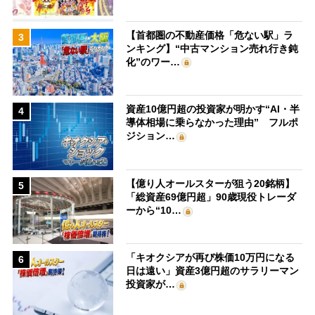
【首都圏の不動産価格「危ない駅」ラ
3
ンキング】“中古マンション売れ行き鈍
化”のワー…
資産10億円超の投資家が明かす“AI・半
4
導体相場に乗らなかった理由” フルポ
ジション…
【億り人オールスターが狙う20銘柄】
5
「総資産69億円超」90歳現役トレーダ
ーから“10…
「キオクシアが再び株価10万円になる
6
日は遠い」資産3億円超のサラリーマン
投資家が…