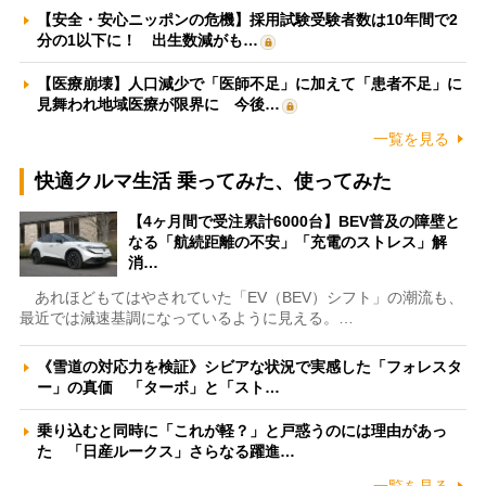
【安全・安心ニッポンの危機】採用試験受験者数は10年間で2
分の1以下に！ 出生数減がも…
【医療崩壊】人口減少で「医師不足」に加えて「患者不足」に
見舞われ地域医療が限界に 今後…
一覧を見る
快適クルマ生活 乗ってみた、使ってみた
【4ヶ月間で受注累計6000台】BEV普及の障壁と
なる「航続距離の不安」「充電のストレス」解
消…
あれほどもてはやされていた「EV（BEV）シフト」の潮流も、
最近では減速基調になっているように見える。…
《雪道の対応力を検証》シビアな状況で実感した「フォレスタ
ー」の真価 「ターボ」と「スト…
乗り込むと同時に「これが軽？」と戸惑うのには理由があっ
た 「日産ルークス」さらなる躍進…
一覧を見る