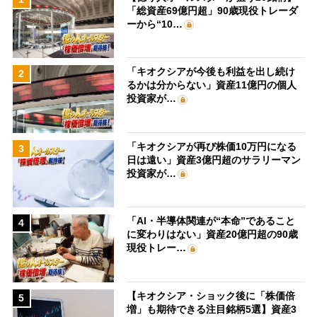
「総資産69億円超」90歳現役トレーダ
ーから“10…
「キオクシアが今後も利益を出し続け
2
るかは分からない」資産11億円の個人
投資家が…
「キオクシアが再び株価10万円になる
3
日は遠い」資産3億円超のサラリーマン
投資家が…
「AI・半導体関連が“本命”であること
4
に変わりはない」資産20億円超の90歳
現役トレー…
【キオクシア・ショック後に「株価倍
5
増」も期待できる注目銘柄5選】資産3