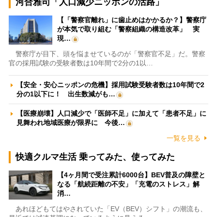
河合雅司「人口減少ニッポンの活路」
【「警察官離れ」に歯止めはかかるか？】警察庁
が本気で取り組む「警察組織の構造改革」 実
現…
警察庁が目下、頭を悩ませているのが「警察官不足」だ。警察
官の採用試験の受験者数は10年間で2分の1以…
【安全・安心ニッポンの危機】採用試験受験者数は10年間で2
分の1以下に！ 出生数減がも…
【医療崩壊】人口減少で「医師不足」に加えて「患者不足」に
見舞われ地域医療が限界に 今後…
一覧を見る
快適クルマ生活 乗ってみた、使ってみた
【4ヶ月間で受注累計6000台】BEV普及の障壁と
なる「航続距離の不安」「充電のストレス」解
消…
あれほどもてはやされていた「EV（BEV）シフト」の潮流も、