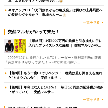
運 エヌビディアとの提携でAI…
キオクシアHD「7万円割れからの急反発」は再びの上昇局面へ
の反転シグナルか？ 市場のムー…
一覧を見る
突然マルサがやって来た！
【最終回】1億6000万円の負債と引き換えに手に
入れたプライスレスな経験 ｜ 突然マルサがや…
2009年12月に発行された元FXトレーダー・磯貝清明氏の著書
『突然マルサがやって来た！～FXで10億円稼い…
【第9回】もう一度FXでリベンジ！ 種銭は差し押さえを免れ
た”ヒミツのお金” ｜ 突然マルサ…
【第8回】年利はなんと14.6％！ 毎日5万円超の延滞税が積み
上がっていく ｜ 突然マルサ…
一覧を見る