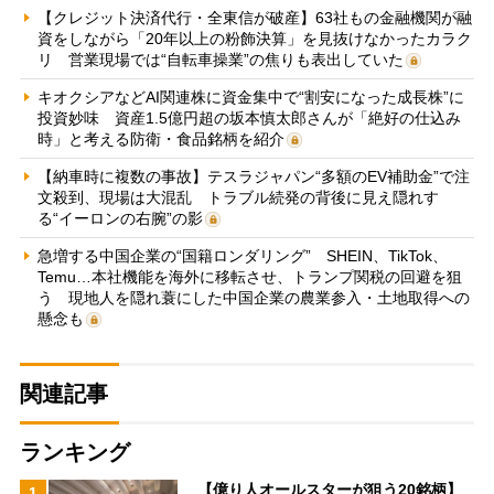
【クレジット決済代行・全東信が破産】63社もの金融機関が融
資をしながら「20年以上の粉飾決算」を見抜けなかったカラク
リ 営業現場では“自転車操業”の焦りも表出していた
キオクシアなどAI関連株に資金集中で“割安になった成長株”に
投資妙味 資産1.5億円超の坂本慎太郎さんが「絶好の仕込み
時」と考える防衛・食品銘柄を紹介
【納車時に複数の事故】テスラジャパン“多額のEV補助金”で注
文殺到、現場は大混乱 トラブル続発の背後に見え隠れす
る“イーロンの右腕”の影
急増する中国企業の“国籍ロンダリング” SHEIN、TikTok、
Temu…本社機能を海外に移転させ、トランプ関税の回避を狙
う 現地人を隠れ蓑にした中国企業の農業参入・土地取得への
懸念も
関連記事
ランキング
【億り人オールスターが狙う20銘柄】
1