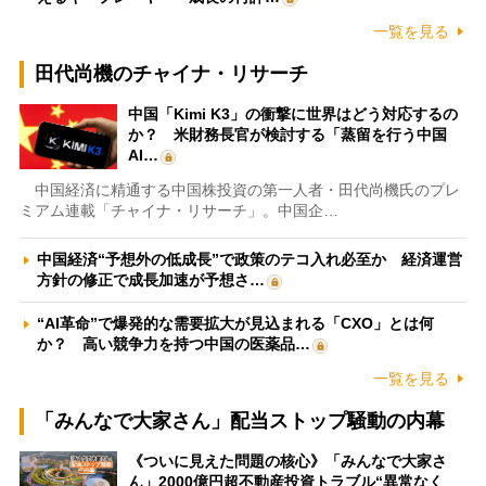
一覧を見る
田代尚機のチャイナ・リサーチ
中国「Kimi K3」の衝撃に世界はどう対応するの
か？ 米財務長官が検討する「蒸留を行う中国
AI…
中国経済に精通する中国株投資の第一人者・田代尚機氏のプレ
ミアム連載「チャイナ・リサーチ」。中国企…
中国経済“予想外の低成長”で政策のテコ入れ必至か 経済運営
方針の修正で成長加速が予想さ…
“AI革命”で爆発的な需要拡大が見込まれる「CXO」とは何
か？ 高い競争力を持つ中国の医薬品…
一覧を見る
「みんなで大家さん」配当ストップ騒動の内幕
《ついに見えた問題の核心》「みんなで大家さ
ん」2000億円超不動産投資トラブル“異常なく