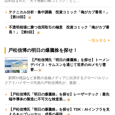
詰め込まれた「天下無敵の株コミック」とし…
テクニカル分析・集中講義 投資コミック「俺がカブ番長！」
【第10回】
不透明相場に勝つ信用取引の極意 投資コミック「俺がカブ番
長！」【第9回】
一覧を見る
戸松信博の明日の爆騰株を探せ！
【戸松信博氏「明日の爆騰株」を探せ】トーメン
デバイス：サムスンを通じて世界のAIメモリ需
要…
新聞や雑誌など多数の金融メディアに出演するグローバルリン
クアドバイザーズ代表の戸松信博氏が、最新…
【戸松信博氏「明日の爆騰株」を探せ】レーザーテック：最先
端半導体の製造に不可欠な検査装…
【戸松信博氏「明日の爆騰株」を探せ】TDK：AIインフラを支
えるキープレーヤー 成長の再評…