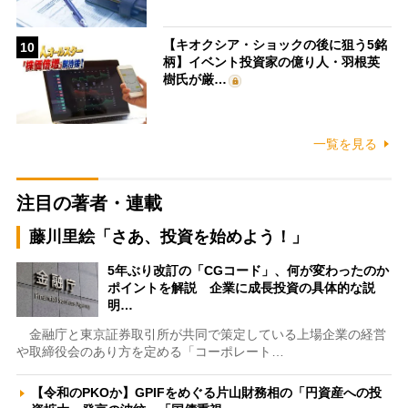
【キオクシア・ショックの後に狙う5銘
10
柄】イベント投資家の億り人・羽根英
樹氏が厳…
一覧を見る
注目の著者・連載
藤川里絵「さあ、投資を始めよう！」
5年ぶり改訂の「CGコード」、何が変わったのか
ポイントを解説 企業に成長投資の具体的な説
明…
金融庁と東京証券取引所が共同で策定している上場企業の経営
や取締役会のあり方を定める「コーポレート…
【令和のPKOか】GPIFをめぐる片山財務相の「円資産への投