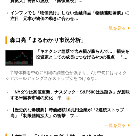
資拡大」発言の波紋 「国債重視」…
インフレでも「物価負け」しない金融商品「物価連動国債」に
注目 元本が物価の動きに合わせ…
一覧を見る
森口亮「まるわかり市況分析」
「キオクシア急落で含み損が膨らんで…」損失を
投資家としての成長につなげる4つの視点 「…
半導体株を中心に相場の調整色が強まり、7月中旬にはキオク
シアホールディングスがストップ安をつけるな…
「NYダウは高値更新、ナスダック・S&P500は足踏み」が意味
する米国株市場の変化 半…
【歴史的な爆騰劇】時価総額10兆円企業が「2連続ストップ
高」「制限値幅拡大」の衝撃 フ…
一覧を見る