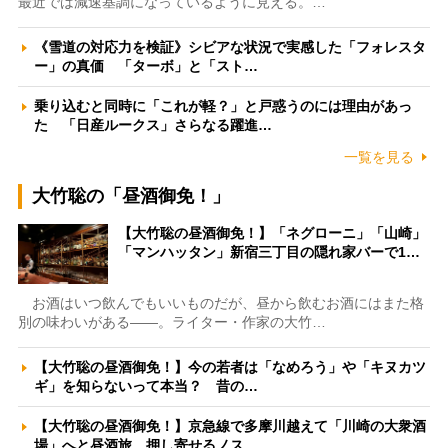
最近では減速基調になっているように見える。…
《雪道の対応力を検証》シビアな状況で実感した「フォレスタ
ー」の真価 「ターボ」と「スト…
乗り込むと同時に「これが軽？」と戸惑うのには理由があっ
た 「日産ルークス」さらなる躍進…
一覧を見る
大竹聡の「昼酒御免！」
【大竹聡の昼酒御免！】「ネグローニ」「山崎」
「マンハッタン」新宿三丁目の隠れ家バーで1…
お酒はいつ飲んでもいいものだが、昼から飲むお酒にはまた格
別の味わいがある――。ライター・作家の大竹…
【大竹聡の昼酒御免！】今の若者は「なめろう」や「キヌカツ
ギ」を知らないって本当？ 昔の…
【大竹聡の昼酒御免！】京急線で多摩川越えて「川崎の大衆酒
場」へと昼酒旅 押し寄せるノス…