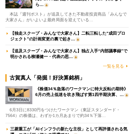
ら…
本誌『週刊ポスト』が追及してきた不動産投資商品「みんなで
大家さん」がいよいよ最終局面を迎えている…
【独走スクープ・みんなで大家さん】二転三転した“成田プロ
ジェクト”の計画変更の裏で起き…
【追及スクープ・みんなで大家さん】独占入手“内部議事録”で
明かされる柳瀬健一・代表の思…
一覧を見る
古賀真人「発掘！好決算銘柄」
《株価34％急落のワークマンに特大反転の期待》
6月の売上低迷を吹き飛ばす第1四半期決算、…
6月3日に8330円をつけたワークマン（東証スタンダード・
7564）の株価は、わずか1カ月あまりで約34％下落…
三菱重工が「AIインフラの新たな主役」として再評価される気