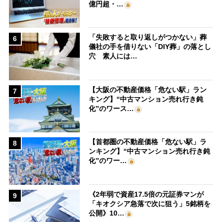
億円超・…
「失敗すると取り返しがつかない」葬
6
儀社の手を借りない「DIY葬」の落とし
穴 素人には…
【大阪の不動産価格「危ない駅」ラン
7
キング】“中古マンション売れ行き鈍
化”のワース…
【首都圏の不動産価格「危ない駅」ラ
8
ンキング】“中古マンション売れ行き鈍
化”のワー…
《2年弱で資産17.5倍の元証券マンが
9
「キオクシア急落で次に狙う」5銘柄を
公開》10…