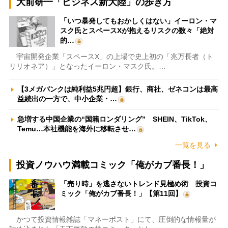
大前研一「ビジネス新大陸」の歩き方
「いつ暴発してもおかしくはない」イーロン・マ
スク氏とスペースXが抱えるリスクの数々「絶対
的…
宇宙開発企業「スペースX」の上場で史上初の「兆万長者（ト
リリオネア）」となったイーロン・マスク氏。…
【3メガバンクは純利益5兆円超】銀行、商社、ゼネコンは最高
益続出の一方で、中小企業・…
急増する中国企業の“国籍ロンダリング” SHEIN、TikTok、
Temu…本社機能を海外に移転させ…
一覧を見る
投資ノウハウ満載コミック「俺がカブ番長！」
「売り時」を逃さないトレンド見極め術 投資コ
ミック「俺がカブ番長！」【第11回】
かつて投資情報雑誌「マネーポスト」にて、圧倒的な情報量が