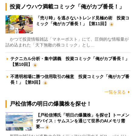
投資ノウハウ満載コミック「俺がカブ番長！」
「売り時」を逃さないトレンド見極め術 投資コ
ミック「俺がカブ番長！」【第11回】
かつて投資情報雑誌「マネーポスト」にて、圧倒的な情報量が
詰め込まれた「天下無敵の株コミック」とし…
テクニカル分析・集中講義 投資コミック「俺がカブ番長！」
【第10回】
不透明相場に勝つ信用取引の極意 投資コミック「俺がカブ番
長！」【第9回】
一覧を見る
戸松信博の明日の爆騰株を探せ！
【戸松信博氏「明日の爆騰株」を探せ】トーメン
デバイス：サムスンを通じて世界のAIメモリ需
要…