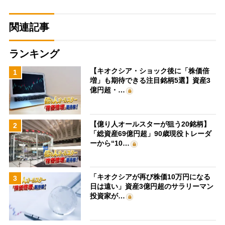
関連記事
ランキング
【キオクシア・ショック後に「株価倍
1
増」も期待できる注目銘柄5選】資産3
億円超・…
【億り人オールスターが狙う20銘柄】
2
「総資産69億円超」90歳現役トレーダ
ーから“10…
「キオクシアが再び株価10万円になる
3
日は遠い」資産3億円超のサラリーマン
投資家が…