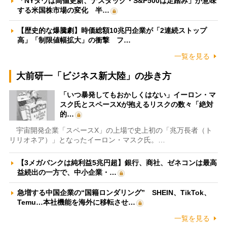
「NYダウは高値更新、ナスダック・S&P500は足踏み」が意味
する米国株市場の変化 半…
【歴史的な爆騰劇】時価総額10兆円企業が「2連続ストップ
高」「制限値幅拡大」の衝撃 フ…
一覧を見る
大前研一「ビジネス新大陸」の歩き方
「いつ暴発してもおかしくはない」イーロン・マ
スク氏とスペースXが抱えるリスクの数々「絶対
的…
宇宙開発企業「スペースX」の上場で史上初の「兆万長者（ト
リリオネア）」となったイーロン・マスク氏。…
【3メガバンクは純利益5兆円超】銀行、商社、ゼネコンは最高
益続出の一方で、中小企業・…
急増する中国企業の“国籍ロンダリング” SHEIN、TikTok、
Temu…本社機能を海外に移転させ…
一覧を見る