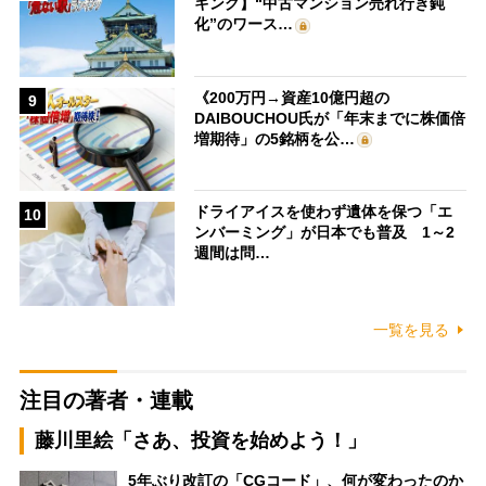
キング】“中古マンション売れ行き鈍
化”のワース…
《200万円→資産10億円超の
9
DAIBOUCHOU氏が「年末までに株価倍
増期待」の5銘柄を公…
ドライアイスを使わず遺体を保つ「エ
10
ンバーミング」が日本でも普及 1～2
週間は問…
一覧を見る
注目の著者・連載
藤川里絵「さあ、投資を始めよう！」
5年ぶり改訂の「CGコード」、何が変わったのか