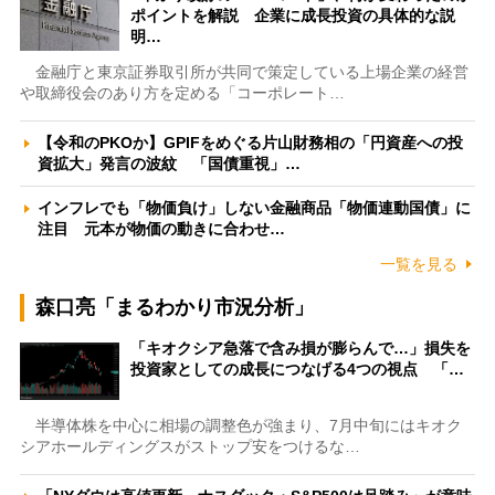
ポイントを解説 企業に成長投資の具体的な説
明…
金融庁と東京証券取引所が共同で策定している上場企業の経営
や取締役会のあり方を定める「コーポレート…
【令和のPKOか】GPIFをめぐる片山財務相の「円資産への投
資拡大」発言の波紋 「国債重視」…
インフレでも「物価負け」しない金融商品「物価連動国債」に
注目 元本が物価の動きに合わせ…
一覧を見る
森口亮「まるわかり市況分析」
「キオクシア急落で含み損が膨らんで…」損失を
投資家としての成長につなげる4つの視点 「…
半導体株を中心に相場の調整色が強まり、7月中旬にはキオク
シアホールディングスがストップ安をつけるな…