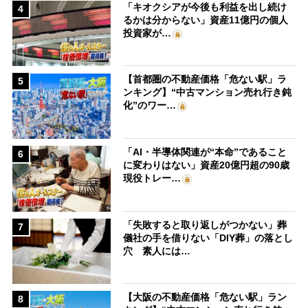
「キオクシアが今後も利益を出し続け
4
るかは分からない」資産11億円の個人
投資家が…
【首都圏の不動産価格「危ない駅」ラ
5
ンキング】“中古マンション売れ行き鈍
化”のワー…
「AI・半導体関連が“本命”であること
6
に変わりはない」資産20億円超の90歳
現役トレー…
「失敗すると取り返しがつかない」葬
7
儀社の手を借りない「DIY葬」の落とし
穴 素人には…
【大阪の不動産価格「危ない駅」ラン
8