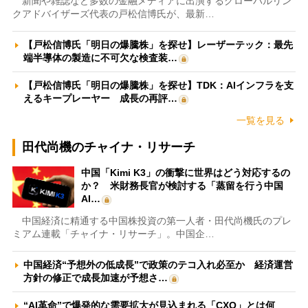
新聞や雑誌など多数の金融メディアに出演するグローバルリン
クアドバイザーズ代表の戸松信博氏が、最新…
【戸松信博氏「明日の爆騰株」を探せ】レーザーテック：最先
端半導体の製造に不可欠な検査装…
【戸松信博氏「明日の爆騰株」を探せ】TDK：AIインフラを支
えるキープレーヤー 成長の再評…
一覧を見る
田代尚機のチャイナ・リサーチ
中国「Kimi K3」の衝撃に世界はどう対応するの
か？ 米財務長官が検討する「蒸留を行う中国
AI…
中国経済に精通する中国株投資の第一人者・田代尚機氏のプレ
ミアム連載「チャイナ・リサーチ」。中国企…
中国経済“予想外の低成長”で政策のテコ入れ必至か 経済運営
方針の修正で成長加速が予想さ…
“AI革命”で爆発的な需要拡大が見込まれる「CXO」とは何