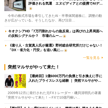
評価される気運 エヌビディアとの提携でAIデ…
今年の株式市場を牽引してきたAI・半導体関連株に、調整の動
きが広がっている。そうしたなか、再び注目…
キオクシアHD「7万円割れからの急反発」は再びの上昇局面へ
の反転シグナルか？ 市場のムー…
《億り人・古賀真人氏が厳選》野村総合研究所だけじゃない！
「DX・省力化・円安」を追い風に…
一覧を見る
突然マルサがやって来た！
【最終回】1億6000万円の負債と引き換えに手に
入れたプライスレスな経験 ｜ 突然マルサがや…
2009年12月に発行された元FXトレーダー・磯貝清明氏の著書
『突然マルサがやって来た！～FXで10億円稼い…