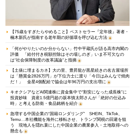
【75歳をすぎたらやめること】ベストセラー『定年後』著者・
楠木新氏が指南する老年期の好循環を呼び込む方法
「何がやりたいのか分からない」竹中平蔵氏が語る高市内閣の
評価 「給付付き税額控除はその場しのぎ」いま不可欠なの
は“社会保障制度の改革議論”と指摘
【土俵に埋まるカネ】大の里、豊昇龍が黒星続きの名古屋場所
は「懸賞金2826万円」が下位力士に渡り「今日はみんなで焼肉
だ！」 金星4個配給で協会は年96万円の支出増に
キオクシアなどAI関連株に資金集中で“割安になった成長株”に
投資妙味 資産1.5億円超の坂本慎太郎さんが「絶好の仕込み
時」と考える防衛・食品銘柄を紹介
急増する中国企業の“国籍ロンダリング” SHEIN、TikTok、
Temu…本社機能を海外に移転させ、トランプ関税の回避を狙
う 現地人を隠れ蓑にした中国企業の農業参入・土地取得への
懸念も