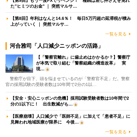
【第9回】もう一度FXでリベンジ！ 種銭は差し押さえを免れ
た”ヒミツのお金” ｜ 突然マルサ…
【第8回】年利はなんと14.6％！ 毎日5万円超の延滞税が積み
上がっていく ｜ 突然マルサ…
一覧を見る
河合雅司「人口減少ニッポンの活路」
【「警察官離れ」に歯止めはかかるか？】警察庁
が本気で取り組む「警察組織の構造改革」 実
現…
警察庁が目下、頭を悩ませているのが「警察官不足」だ。警察
官の採用試験の受験者数は10年間で2分の1以…
【安全・安心ニッポンの危機】採用試験受験者数は10年間で2
分の1以下に！ 出生数減がも…
【医療崩壊】人口減少で「医師不足」に加えて「患者不足」に
見舞われ地域医療が限界に 今後…
一覧を見る