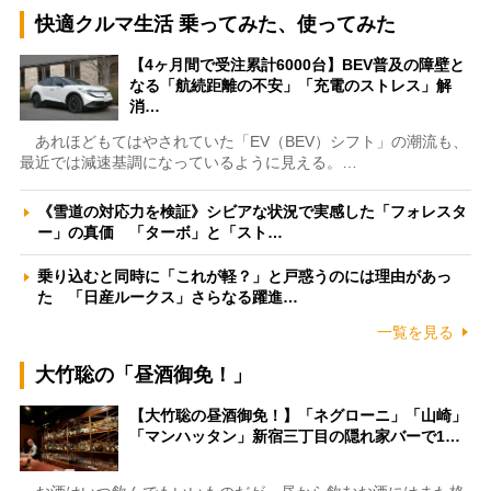
快適クルマ生活 乗ってみた、使ってみた
【4ヶ月間で受注累計6000台】BEV普及の障壁と
なる「航続距離の不安」「充電のストレス」解
消…
あれほどもてはやされていた「EV（BEV）シフト」の潮流も、
最近では減速基調になっているように見える。…
《雪道の対応力を検証》シビアな状況で実感した「フォレスタ
ー」の真価 「ターボ」と「スト…
乗り込むと同時に「これが軽？」と戸惑うのには理由があっ
た 「日産ルークス」さらなる躍進…
一覧を見る
大竹聡の「昼酒御免！」
【大竹聡の昼酒御免！】「ネグローニ」「山崎」
「マンハッタン」新宿三丁目の隠れ家バーで1…