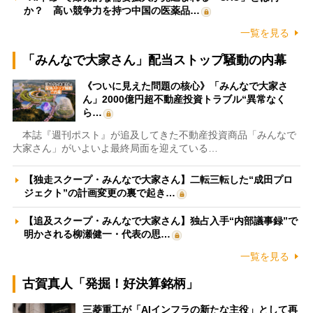
か？ 高い競争力を持つ中国の医薬品…
一覧を見る
「みんなで大家さん」配当ストップ騒動の内幕
《ついに見えた問題の核心》「みんなで大家さ
ん」2000億円超不動産投資トラブル“異常なく
ら…
本誌『週刊ポスト』が追及してきた不動産投資商品「みんなで
大家さん」がいよいよ最終局面を迎えている…
【独走スクープ・みんなで大家さん】二転三転した“成田プロ
ジェクト”の計画変更の裏で起き…
【追及スクープ・みんなで大家さん】独占入手“内部議事録”で
明かされる柳瀬健一・代表の思…
一覧を見る
古賀真人「発掘！好決算銘柄」
三菱重工が「AIインフラの新たな主役」として再