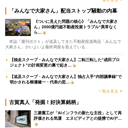
「みんなで大家さん」配当ストップ騒動の内幕
《ついに見えた問題の核心》「みんなで大家さ
ん」2000億円超不動産投資トラブル“異常なく
ら…
本誌『週刊ポスト』が追及してきた不動産投資商品「みんなで
大家さん」がいよいよ最終局面を迎えている…
【独走スクープ・みんなで大家さん】二転三転した“成田プロ
ジェクト”の計画変更の裏で起き…
【追及スクープ・みんなで大家さん】独占入手“内部議事録”で
明かされる柳瀬健一・代表の思…
一覧を見る
古賀真人「発掘！好決算銘柄」
三菱重工が「AIインフラの新たな主役」として再
評価される気運 エヌビディアとの提携でAIデ…