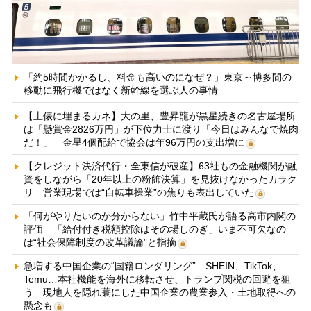
「約5時間かかるし、料金も高いのになぜ？」東京～博多間の
移動に飛行機ではなく新幹線を選ぶ人の事情
【土俵に埋まるカネ】大の里、豊昇龍が黒星続きの名古屋場所
は「懸賞金2826万円」が下位力士に渡り「今日はみんなで焼肉
だ！」 金星4個配給で協会は年96万円の支出増に
【クレジット決済代行・全東信が破産】63社もの金融機関が融
資をしながら「20年以上の粉飾決算」を見抜けなかったカラク
リ 営業現場では“自転車操業”の焦りも表出していた
「何がやりたいのか分からない」竹中平蔵氏が語る高市内閣の
評価 「給付付き税額控除はその場しのぎ」いま不可欠なの
は“社会保障制度の改革議論”と指摘
急増する中国企業の“国籍ロンダリング” SHEIN、TikTok、
Temu…本社機能を海外に移転させ、トランプ関税の回避を狙
う 現地人を隠れ蓑にした中国企業の農業参入・土地取得への
懸念も