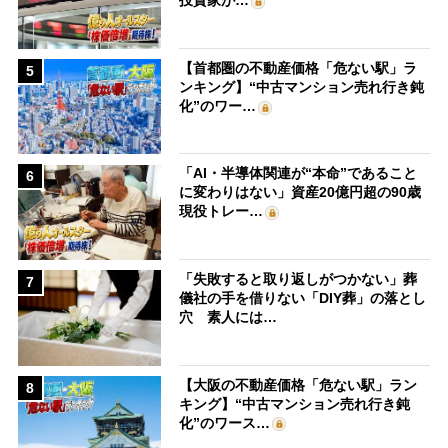
投資家が…
【首都圏の不動産価格「危ない駅」ラ
5
ンキング】“中古マンション売れ行き鈍
化”のワー…
「AI・半導体関連が“本命”であること
6
に変わりはない」資産20億円超の90歳
現役トレー…
「失敗すると取り返しがつかない」葬
7
儀社の手を借りない「DIY葬」の落とし
穴 素人には…
【大阪の不動産価格「危ない駅」ラン
8
キング】“中古マンション売れ行き鈍
化”のワース…