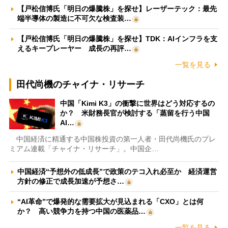
【戸松信博氏「明日の爆騰株」を探せ】レーザーテック：最先
端半導体の製造に不可欠な検査装…
【戸松信博氏「明日の爆騰株」を探せ】TDK：AIインフラを支
えるキープレーヤー 成長の再評…
一覧を見る
田代尚機のチャイナ・リサーチ
中国「Kimi K3」の衝撃に世界はどう対応するの
か？ 米財務長官が検討する「蒸留を行う中国
AI…
中国経済に精通する中国株投資の第一人者・田代尚機氏のプレ
ミアム連載「チャイナ・リサーチ」。中国企…
中国経済“予想外の低成長”で政策のテコ入れ必至か 経済運営
方針の修正で成長加速が予想さ…
“AI革命”で爆発的な需要拡大が見込まれる「CXO」とは何
か？ 高い競争力を持つ中国の医薬品…
一覧を見る