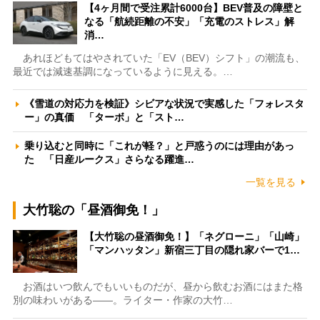
【4ヶ月間で受注累計6000台】BEV普及の障壁と
なる「航続距離の不安」「充電のストレス」解
消…
あれほどもてはやされていた「EV（BEV）シフト」の潮流も、
最近では減速基調になっているように見える。…
《雪道の対応力を検証》シビアな状況で実感した「フォレスタ
ー」の真価 「ターボ」と「スト…
乗り込むと同時に「これが軽？」と戸惑うのには理由があっ
た 「日産ルークス」さらなる躍進…
一覧を見る
大竹聡の「昼酒御免！」
【大竹聡の昼酒御免！】「ネグローニ」「山崎」
「マンハッタン」新宿三丁目の隠れ家バーで1…
お酒はいつ飲んでもいいものだが、昼から飲むお酒にはまた格
別の味わいがある――。ライター・作家の大竹…