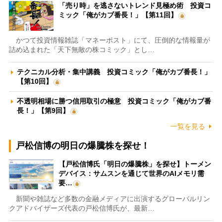
「売り時」を逃さないトレンド見極め術 投資コ
ミック「俺がカブ番長！」【第11回】
かつて投資情報雑誌「マネーポスト」にて、圧倒的な情報量が
詰め込まれた「天下無敵の株コミック」とし…
テクニカル分析・集中講義 投資コミック「俺がカブ番長！」
【第10回】
不透明相場に勝つ信用取引の極意 投資コミック「俺がカブ番
長！」【第9回】
一覧を見る
戸松信博の明日の爆騰株を探せ！
【戸松信博氏「明日の爆騰株」を探せ】トーメン
デバイス：サムスンを通じて世界のAIメモリ需
要…
新聞や雑誌など多数の金融メディアに出演するグローバルリン
クアドバイザーズ代表の戸松信博氏が、最新…