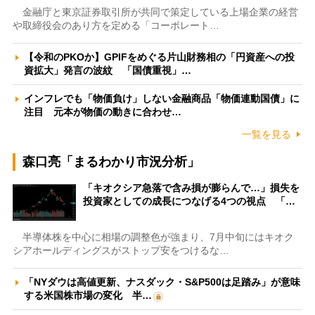
金融庁と東京証券取引所が共同で策定している上場企業の経営
や取締役会のあり方を定める「コーポレート…
【令和のPKOか】GPIFをめぐる片山財務相の「円資産への投
資拡大」発言の波紋 「国債重視」…
インフレでも「物価負け」しない金融商品「物価連動国債」に
注目 元本が物価の動きに合わせ…
一覧を見る
森口亮「まるわかり市況分析」
「キオクシア急落で含み損が膨らんで…」損失を
投資家としての成長につなげる4つの視点 「…
半導体株を中心に相場の調整色が強まり、7月中旬にはキオク
シアホールディングスがストップ安をつけるな…
「NYダウは高値更新、ナスダック・S&P500は足踏み」が意味
する米国株市場の変化 半…