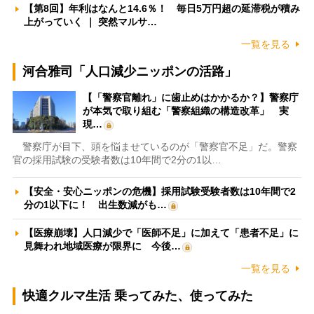
【第8回】年利はなんと14.6％！ 毎日5万円超の延滞税が積み
上がっていく ｜ 突然マルサ…
一覧を見る
河合雅司「人口減少ニッポンの活路」
【「警察官離れ」に歯止めはかかるか？】警察庁
が本気で取り組む「警察組織の構造改革」 実
現…
警察庁が目下、頭を悩ませているのが「警察官不足」だ。警察
官の採用試験の受験者数は10年間で2分の1以…
【安全・安心ニッポンの危機】採用試験受験者数は10年間で2
分の1以下に！ 出生数減がも…
【医療崩壊】人口減少で「医師不足」に加えて「患者不足」に
見舞われ地域医療が限界に 今後…
一覧を見る
快適クルマ生活 乗ってみた、使ってみた