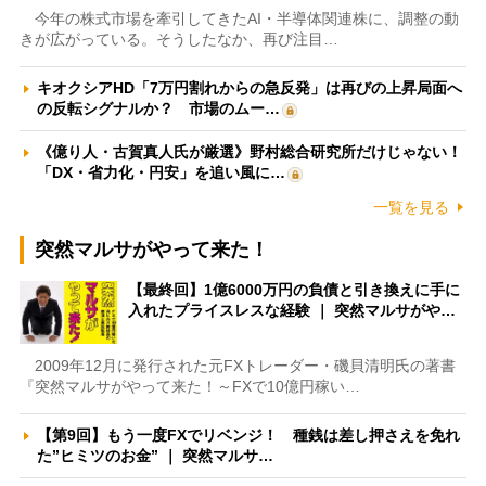
今年の株式市場を牽引してきたAI・半導体関連株に、調整の動
きが広がっている。そうしたなか、再び注目…
キオクシアHD「7万円割れからの急反発」は再びの上昇局面へ
の反転シグナルか？ 市場のムー…
《億り人・古賀真人氏が厳選》野村総合研究所だけじゃない！
「DX・省力化・円安」を追い風に…
一覧を見る
突然マルサがやって来た！
【最終回】1億6000万円の負債と引き換えに手に
入れたプライスレスな経験 ｜ 突然マルサがや…
2009年12月に発行された元FXトレーダー・磯貝清明氏の著書
『突然マルサがやって来た！～FXで10億円稼い…
【第9回】もう一度FXでリベンジ！ 種銭は差し押さえを免れ
た”ヒミツのお金” ｜ 突然マルサ…