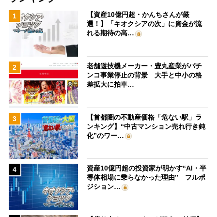
【資産10億円超・かんちさんが厳
1
選！】「キオクシアの次」に資金が流
れる期待の高…
老舗遊技機メーカー・豊丸産業がパチ
2
ンコ事業停止の背景 大手と中小の格
差拡大に拍車…
【首都圏の不動産価格「危ない駅」ラ
3
ンキング】“中古マンション売れ行き鈍
化”のワー…
資産10億円超の投資家が明かす“AI・半
4
導体相場に乗らなかった理由” フルポ
ジション…