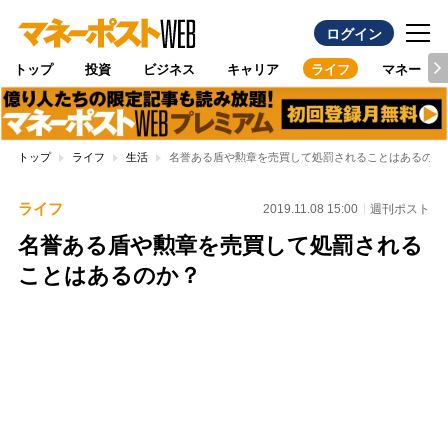
ログイン
トップ
投資
ビジネス
キャリア
ライフ
マネー
トップ
ライフ
生活
名誉ある盾や勲章を売買して処罰されることはあるのか
ライフ
2019.11.08 15:00
週刊ポスト
名誉ある盾や勲章を売買して処罰される
ことはあるのか？
Loaded
:
100.00%
/
Unmute