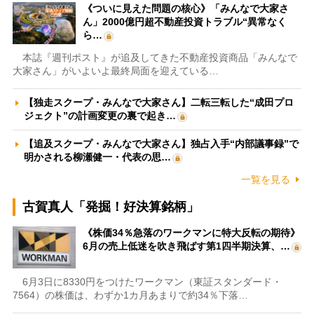
《ついに見えた問題の核心》「みんなで大家さ
ん」2000億円超不動産投資トラブル“異常なく
ら…
本誌『週刊ポスト』が追及してきた不動産投資商品「みんなで
大家さん」がいよいよ最終局面を迎えている…
【独走スクープ・みんなで大家さん】二転三転した“成田プロ
ジェクト”の計画変更の裏で起き…
【追及スクープ・みんなで大家さん】独占入手“内部議事録”で
明かされる柳瀬健一・代表の思…
一覧を見る
古賀真人「発掘！好決算銘柄」
《株価34％急落のワークマンに特大反転の期待》
6月の売上低迷を吹き飛ばす第1四半期決算、…
6月3日に8330円をつけたワークマン（東証スタンダード・
7564）の株価は、わずか1カ月あまりで約34％下落…