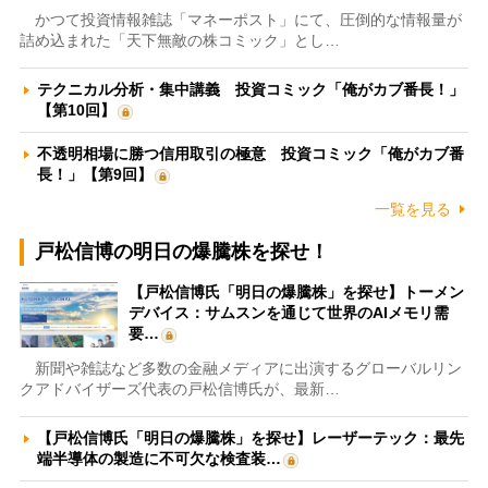
かつて投資情報雑誌「マネーポスト」にて、圧倒的な情報量が
詰め込まれた「天下無敵の株コミック」とし…
テクニカル分析・集中講義 投資コミック「俺がカブ番長！」
【第10回】
不透明相場に勝つ信用取引の極意 投資コミック「俺がカブ番
長！」【第9回】
一覧を見る
戸松信博の明日の爆騰株を探せ！
【戸松信博氏「明日の爆騰株」を探せ】トーメン
デバイス：サムスンを通じて世界のAIメモリ需
要…
新聞や雑誌など多数の金融メディアに出演するグローバルリン
クアドバイザーズ代表の戸松信博氏が、最新…
【戸松信博氏「明日の爆騰株」を探せ】レーザーテック：最先
端半導体の製造に不可欠な検査装…