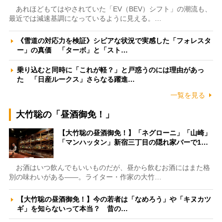
あれほどもてはやされていた「EV（BEV）シフト」の潮流も、
最近では減速基調になっているように見える。…
《雪道の対応力を検証》シビアな状況で実感した「フォレスタ
ー」の真価 「ターボ」と「スト…
乗り込むと同時に「これが軽？」と戸惑うのには理由があっ
た 「日産ルークス」さらなる躍進…
一覧を見る
大竹聡の「昼酒御免！」
【大竹聡の昼酒御免！】「ネグローニ」「山崎」
「マンハッタン」新宿三丁目の隠れ家バーで1…
お酒はいつ飲んでもいいものだが、昼から飲むお酒にはまた格
別の味わいがある――。ライター・作家の大竹…
【大竹聡の昼酒御免！】今の若者は「なめろう」や「キヌカツ
ギ」を知らないって本当？ 昔の…