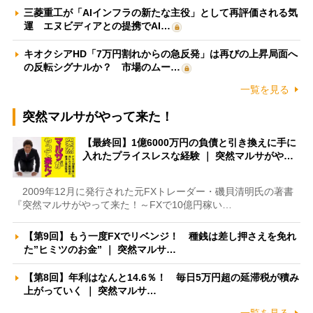
三菱重工が「AIインフラの新たな主役」として再評価される気
運 エヌビディアとの提携でAI…
キオクシアHD「7万円割れからの急反発」は再びの上昇局面へ
の反転シグナルか？ 市場のムー…
一覧を見る
突然マルサがやって来た！
【最終回】1億6000万円の負債と引き換えに手に
入れたプライスレスな経験 ｜ 突然マルサがや…
2009年12月に発行された元FXトレーダー・磯貝清明氏の著書
『突然マルサがやって来た！～FXで10億円稼い…
【第9回】もう一度FXでリベンジ！ 種銭は差し押さえを免れ
た”ヒミツのお金” ｜ 突然マルサ…
【第8回】年利はなんと14.6％！ 毎日5万円超の延滞税が積み
上がっていく ｜ 突然マルサ…
一覧を見る