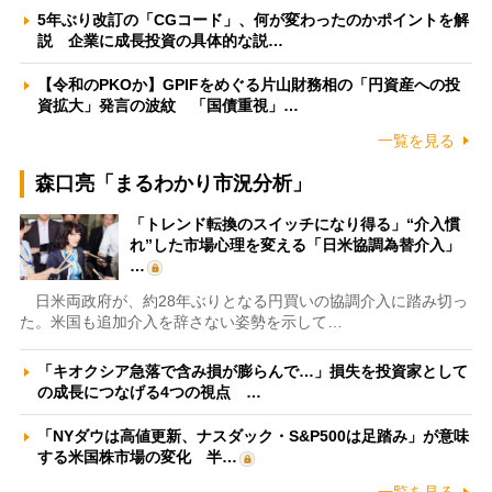
5年ぶり改訂の「CGコード」、何が変わったのかポイントを解
説 企業に成長投資の具体的な説…
【令和のPKOか】GPIFをめぐる片山財務相の「円資産への投
資拡大」発言の波紋 「国債重視」…
一覧を見る
森口亮「まるわかり市況分析」
「トレンド転換のスイッチになり得る」“介入慣
れ”した市場心理を変える「日米協調為替介入」
…
日米両政府が、約28年ぶりとなる円買いの協調介入に踏み切っ
た。米国も追加介入を辞さない姿勢を示して…
「キオクシア急落で含み損が膨らんで…」損失を投資家として
の成長につなげる4つの視点 …
「NYダウは高値更新、ナスダック・S&P500は足踏み」が意味
する米国株市場の変化 半…
一覧を見る