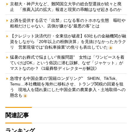
京都大・神戸大など、難関国立大学の総合型選抜が続々と廃
止 「推薦入試の拡大」報道と現実の乖離はなぜ起きるのか
お酒を提供する店で「出禁」になる客のトホホな生態 嘔吐や
粗相だけじゃない、店側が嫌がる“最悪の客”とは
【クレジット決済代行・全東信が破産】63社もの金融機関が融
資をしながら「20年以上の粉飾決算」を見抜けなかったカラク
リ 営業現場では“自転車操業”の焦りも表出していた
猛暑のお葬式で悩ましい“喪服問題” 女性は「ワンピースを着
ていけばOK」という俗説に潜む誤解、なぜ「ジャケット」が
マストなのか？《1級葬祭ディレクターが解説》
急増する中国企業の“国籍ロンダリング” SHEIN、TikTok、
Temu…本社機能を海外に移転させ、トランプ関税の回避を狙
う 現地人を隠れ蓑にした中国企業の農業参入・土地取得への
懸念も
関連記事
ランキング