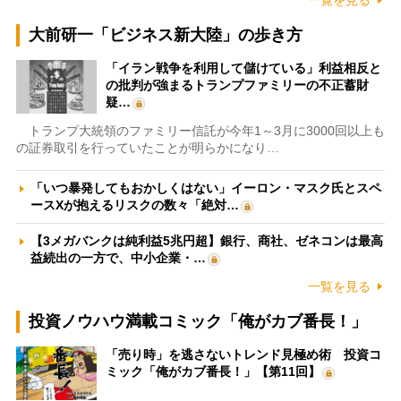
大前研一「ビジネス新大陸」の歩き方
「イラン戦争を利用して儲けている」利益相反と
の批判が強まるトランプファミリーの不正蓄財
疑…
トランプ大統領のファミリー信託が今年1～3月に3000回以上も
の証券取引を行っていたことが明らかになり…
「いつ暴発してもおかしくはない」イーロン・マスク氏とスペ
ースXが抱えるリスクの数々「絶対…
【3メガバンクは純利益5兆円超】銀行、商社、ゼネコンは最高
益続出の一方で、中小企業・…
一覧を見る
投資ノウハウ満載コミック「俺がカブ番長！」
「売り時」を逃さないトレンド見極め術 投資コ
ミック「俺がカブ番長！」【第11回】