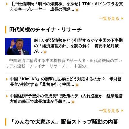
【戸松信博氏「明日の爆騰株」を探せ】TDK：AIインフラを支
えるキープレーヤー 成長の再評…
一覧を見る
田代尚機のチャイナ・リサーチ
厳しい経済情勢をどう打開するか？中国の下半期
の「経済運営方針」を読み解く 需要不足対策
が…
中国経済に精通する中国株投資の第一人者・田代尚機氏のプレ
ミアム連載「チャイナ・リサーチ」。中国の…
中国「Kimi K3」の衝撃に世界はどう対応するのか？ 米財務
長官が検討する「蒸留を行う中国…
中国経済“予想外の低成長”で政策のテコ入れ必至か 経済運営
方針の修正で成長加速が予想さ…
一覧を見る
「みんなで大家さん」配当ストップ騒動の内幕