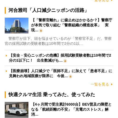
河合雅司「人口減少ニッポンの活路」
【「警察官離れ」に歯止めはかかるか？】警察庁
が本気で取り組む「警察組織の構造改革」 実
現…
警察庁が目下、頭を悩ませているのが「警察官不足」だ。警察
官の採用試験の受験者数は10年間で2分の1以…
【安全・安心ニッポンの危機】採用試験受験者数は10年間で2
分の1以下に！ 出生数減がも…
【医療崩壊】人口減少で「医師不足」に加えて「患者不足」に
見舞われ地域医療が限界に 今後…
一覧を見る
快適クルマ生活 乗ってみた、使ってみた
【4ヶ月間で受注累計6000台】BEV普及の障壁と
なる「航続距離の不安」「充電のストレス」解
消…