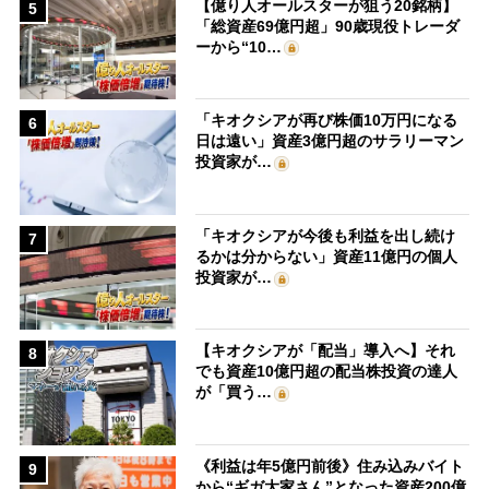
【億り人オールスターが狙う20銘柄】
5
「総資産69億円超」90歳現役トレーダ
ーから“10…
「キオクシアが再び株価10万円になる
6
日は遠い」資産3億円超のサラリーマン
投資家が…
「キオクシアが今後も利益を出し続け
7
るかは分からない」資産11億円の個人
投資家が…
【キオクシアが「配当」導入へ】それ
8
でも資産10億円超の配当株投資の達人
が「買う…
《利益は年5億円前後》住み込みバイト
9
から“ギガ大家さん”となった資産200億