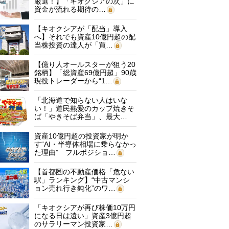
厳選！】「キオクシアの次」に
資金が流れる期待の…
【キオクシアが「配当」導入
へ】それでも資産10億円超の配
当株投資の達人が「買…
【億り人オールスターが狙う20
銘柄】「総資産69億円超」90歳
現役トレーダーから“1…
「北海道で知らない人はいな
い！」道民熱愛のカップ焼きそ
ば「やきそば弁当」、最大…
資産10億円超の投資家が明か
す“AI・半導体相場に乗らなかっ
た理由” フルポジショ…
【首都圏の不動産価格「危ない
駅」ランキング】“中古マンシ
ョン売れ行き鈍化”のワ…
「キオクシアが再び株価10万円
になる日は遠い」資産3億円超
のサラリーマン投資家…