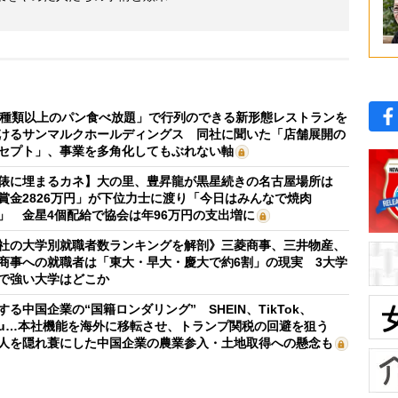
0種類以上のパン食べ放題」で行列のできる新形態レストランを
けるサンマルクホールディングス 同社に聞いた「店舗展開の
セプト」、事業を多角化してもぶれない軸
俵に埋まるカネ】大の里、豊昇龍が黒星続きの名古屋場所は
賞金2826万円」が下位力士に渡り「今日はみんなで焼肉
」 金星4個配給で協会は年96万円の支出増に
社の大学別就職者数ランキングを解剖》三菱商事、三井物産、
商事への就職者は「東大・早大・慶大で約6割」の現実 3大学
で強い大学はどこか
する中国企業の“国籍ロンダリング” SHEIN、TikTok、
mu…本社機能を海外に移転させ、トランプ関税の回避を狙う
人を隠れ蓑にした中国企業の農業参入・土地取得への懸念も