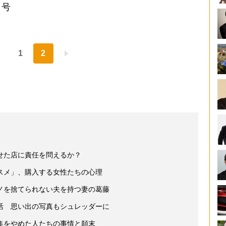
日号
1
2
せた店に責任を問えるか？
スメ」、購入する女性たちの心理
ノを捨てられない夫を持つ妻の葛藤
活 思い出の写真もシュレッダーに
集をやめた人たちの事情と顛末