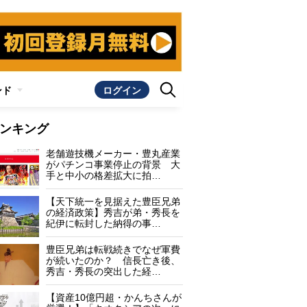
ンド
ログイン
ンキング
老舗遊技機メーカー・豊丸産業
がパチンコ事業停止の背景 大
手と中小の格差拡大に拍…
【天下統一を見据えた豊臣兄弟
の経済政策】秀吉が弟・秀長を
紀伊に転封した納得の事…
豊臣兄弟は転戦続きでなぜ軍費
が続いたのか？ 信長亡き後、
秀吉・秀長の突出した経…
【資産10億円超・かんちさんが