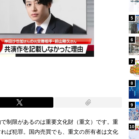
5
6
7
8
9
で制限があるのは重要文化財（重文）です。重
10
すれば犯罪。国内売買でも、重文の所有者は文化