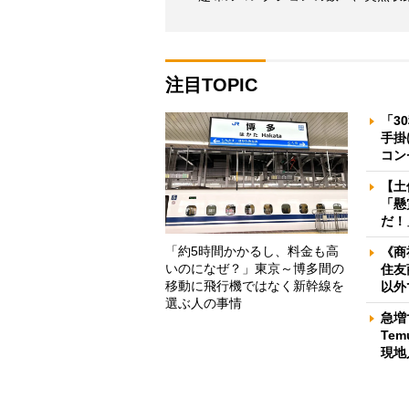
注目TOPIC
「3
手掛
コン
【土
「懸
だ！
「約5時間かかるし、料金も高
《商
いのになぜ？」東京～博多間の
住友
移動に飛行機ではなく新幹線を
以外
選ぶ人の事情
急増
Te
現地