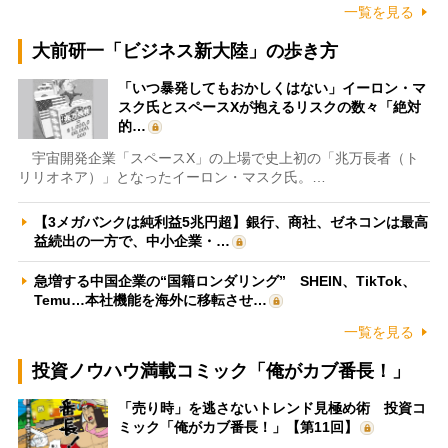
一覧を見る
大前研一「ビジネス新大陸」の歩き方
「いつ暴発してもおかしくはない」イーロン・マ
スク氏とスペースXが抱えるリスクの数々「絶対
的…
宇宙開発企業「スペースX」の上場で史上初の「兆万長者（ト
リリオネア）」となったイーロン・マスク氏。…
【3メガバンクは純利益5兆円超】銀行、商社、ゼネコンは最高
益続出の一方で、中小企業・…
急増する中国企業の“国籍ロンダリング” SHEIN、TikTok、
Temu…本社機能を海外に移転させ…
一覧を見る
投資ノウハウ満載コミック「俺がカブ番長！」
「売り時」を逃さないトレンド見極め術 投資コ
ミック「俺がカブ番長！」【第11回】