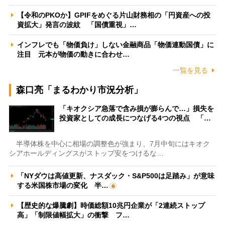
【令和のPKOか】GPIFをめぐる片山財務相の「円資産への投
資拡大」発言の波紋 「国債重視」…
インフレでも「物価負け」しない金融商品「物価連動国債」に
注目 元本が物価の動きに合わせ…
一覧を見る
森口亮「まるわかり市況分析」
「キオクシア急落で含み損が膨らんで…」損失を
投資家としての成長につなげる4つの視点 「…
半導体株を中心に相場の調整色が強まり、7月中旬にはキオク
シアホールディングスがストップ安をつけるな…
「NYダウは高値更新、ナスダック・S&P500は足踏み」が意味
する米国株市場の変化 半…
【歴史的な爆騰劇】時価総額10兆円企業が「2連続ストップ
高」「制限値幅拡大」の衝撃 フ…