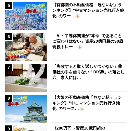
【首都圏の不動産価格「危ない駅」ラ
5
ンキング】“中古マンション売れ行き鈍
化”のワー…
「AI・半導体関連が“本命”であること
6
に変わりはない」資産20億円超の90歳
現役トレー…
「失敗すると取り返しがつかない」葬
7
儀社の手を借りない「DIY葬」の落とし
穴 素人には…
【大阪の不動産価格「危ない駅」ラン
8
キング】“中古マンション売れ行き鈍
化”のワース…
《200万円→資産10億円超の
9