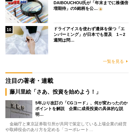
DAIBOUCHOU氏が「年末までに株価倍
増期待」の5銘柄を公…
ドライアイスを使わず遺体を保つ「エ
10
ンバーミング」が日本でも普及 1～2
週間は問…
一覧を見る
注目の著者・連載
藤川里絵「さあ、投資を始めよう！」
5年ぶり改訂の「CGコード」、何が変わったのか
ポイントを解説 企業に成長投資の具体的な説
明…
金融庁と東京証券取引所が共同で策定している上場企業の経営
や取締役会のあり方を定める「コーポレート…