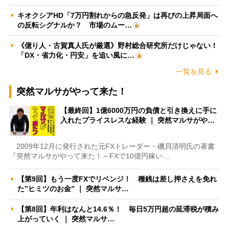
キオクシアHD「7万円割れからの急反発」は再びの上昇局面へ
の反転シグナルか？ 市場のムー…
《億り人・古賀真人氏が厳選》野村総合研究所だけじゃない！
「DX・省力化・円安」を追い風に…
一覧を見る
突然マルサがやって来た！
【最終回】1億6000万円の負債と引き換えに手に
入れたプライスレスな経験 ｜ 突然マルサがや…
2009年12月に発行された元FXトレーダー・磯貝清明氏の著書
『突然マルサがやって来た！～FXで10億円稼い…
【第9回】もう一度FXでリベンジ！ 種銭は差し押さえを免れ
た”ヒミツのお金” ｜ 突然マルサ…
【第8回】年利はなんと14.6％！ 毎日5万円超の延滞税が積み
上がっていく ｜ 突然マルサ…