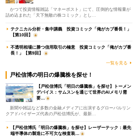
かつて投資情報雑誌「マネーポスト」にて、圧倒的な情報量が
詰め込まれた「天下無敵の株コミック」とし…
テクニカル分析・集中講義 投資コミック「俺がカブ番長！」
【第10回】
不透明相場に勝つ信用取引の極意 投資コミック「俺がカブ番
長！」【第9回】
一覧を見る
戸松信博の明日の爆騰株を探せ！
【戸松信博氏「明日の爆騰株」を探せ】トーメン
デバイス：サムスンを通じて世界のAIメモリ需
要…
新聞や雑誌など多数の金融メディアに出演するグローバルリン
クアドバイザーズ代表の戸松信博氏が、最新…
【戸松信博氏「明日の爆騰株」を探せ】レーザーテック：最先
端半導体の製造に不可欠な検査装…