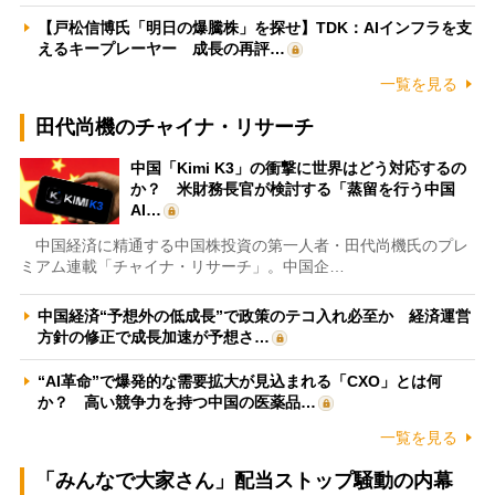
【戸松信博氏「明日の爆騰株」を探せ】TDK：AIインフラを支
えるキープレーヤー 成長の再評…
一覧を見る
田代尚機のチャイナ・リサーチ
中国「Kimi K3」の衝撃に世界はどう対応するの
か？ 米財務長官が検討する「蒸留を行う中国
AI…
中国経済に精通する中国株投資の第一人者・田代尚機氏のプレ
ミアム連載「チャイナ・リサーチ」。中国企…
中国経済“予想外の低成長”で政策のテコ入れ必至か 経済運営
方針の修正で成長加速が予想さ…
“AI革命”で爆発的な需要拡大が見込まれる「CXO」とは何
か？ 高い競争力を持つ中国の医薬品…
一覧を見る
「みんなで大家さん」配当ストップ騒動の内幕