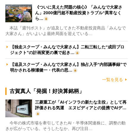
《ついに見えた問題の核心》「みんなで大家さ
ん」2000億円超不動産投資トラブル“異常なく
ら…
本誌『週刊ポスト』が追及してきた不動産投資商品「みんなで
大家さん」がいよいよ最終局面を迎えている…
【独走スクープ・みんなで大家さん】二転三転した“成田プロ
ジェクト”の計画変更の裏で起き…
【追及スクープ・みんなで大家さん】独占入手“内部議事録”で
明かされる柳瀬健一・代表の思…
一覧を見る
古賀真人「発掘！好決算銘柄」
三菱重工が「AIインフラの新たな主役」として再
評価される気運 エヌビディアとの提携でAIデ…
今年の株式市場を牽引してきたAI・半導体関連株に、調整の動
きが広がっている。そうしたなか、再び注目…