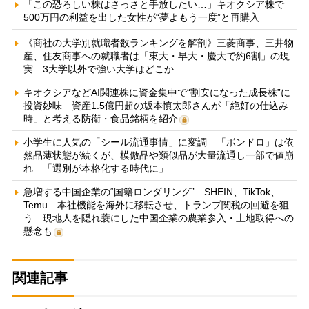
「この恐ろしい株はさっさと手放したい…」キオクシア株で
500万円の利益を出した女性が“夢よもう一度”と再購入
《商社の大学別就職者数ランキングを解剖》三菱商事、三井物
産、住友商事への就職者は「東大・早大・慶大で約6割」の現
実 3大学以外で強い大学はどこか
キオクシアなどAI関連株に資金集中で“割安になった成長株”に
投資妙味 資産1.5億円超の坂本慎太郎さんが「絶好の仕込み
時」と考える防衛・食品銘柄を紹介
小学生に人気の「シール流通事情」に変調 「ボンドロ」は依
然品薄状態が続くが、模倣品や類似品が大量流通し一部で値崩
れ 「選別が本格化する時代に」
急増する中国企業の“国籍ロンダリング” SHEIN、TikTok、
Temu…本社機能を海外に移転させ、トランプ関税の回避を狙
う 現地人を隠れ蓑にした中国企業の農業参入・土地取得への
懸念も
関連記事