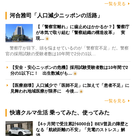
一覧を見る
河合雅司「人口減少ニッポンの活路」
【「警察官離れ」に歯止めはかかるか？】警察庁
が本気で取り組む「警察組織の構造改革」 実
現…
警察庁が目下、頭を悩ませているのが「警察官不足」だ。警察
官の採用試験の受験者数は10年間で2分の1以…
【安全・安心ニッポンの危機】採用試験受験者数は10年間で2
分の1以下に！ 出生数減がも…
【医療崩壊】人口減少で「医師不足」に加えて「患者不足」に
見舞われ地域医療が限界に 今後…
一覧を見る
快適クルマ生活 乗ってみた、使ってみた
【4ヶ月間で受注累計6000台】BEV普及の障壁と
なる「航続距離の不安」「充電のストレス」解
消…