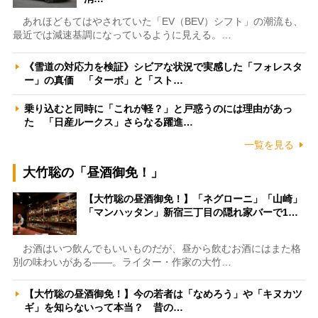
あれほどもてはやされていた「EV（BEV）シフト」の潮流も、
最近では減速基調になっているように見える。…
《雪道の対応力を検証》シビアな状況で実感した「フォレスタ
ー」の真価 「ターボ」と「スト…
乗り込むと同時に「これが軽？」と戸惑うのには理由があっ
た 「日産ルークス」さらなる躍進…
一覧を見る
大竹聡の「昼酒御免！」
【大竹聡の昼酒御免！】「ネグローニ」「山崎」
「マンハッタン」新宿三丁目の隠れ家バーで1…
お酒はいつ飲んでもいいものだが、昼から飲むお酒にはまた格
別の味わいがある――。ライター・作家の大竹…
【大竹聡の昼酒御免！】今の若者は「なめろう」や「キヌカツ
ギ」を知らないって本当？ 昔の…