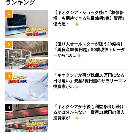
ランキング
【キオクシア・ショック後に「株価倍
1
増」も期待できる注目銘柄5選】資産3
億円超・…
【億り人オールスターが狙う20銘柄】
2
「総資産69億円超」90歳現役トレーダ
ーから“10…
「キオクシアが再び株価10万円になる
3
日は遠い」資産3億円超のサラリーマン
投資家が…
「キオクシアが今後も利益を出し続け
4
るかは分からない」資産11億円の個人
投資家が…