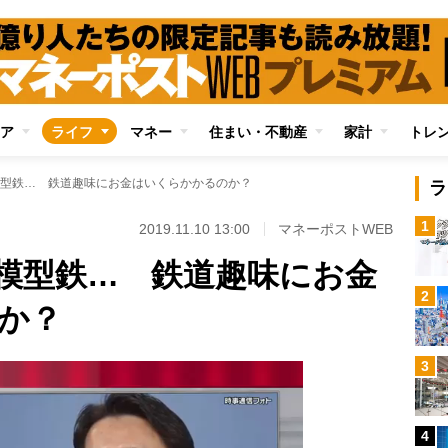
ア
ライフ
マネー
住まい・不動産
家計
トレ
型鉄… 鉄道趣味にお金はいくらかかるのか？
ラ
1
2019.11.10 13:00
マネーポストWEB
模型鉄… 鉄道趣味にお金
2
か？
3
4