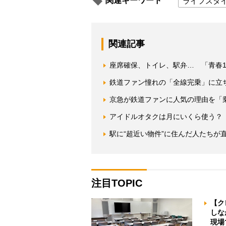
関連キーワード
ライフスタ
関連記事
座席確保、トイレ、駅弁… 「青春1
鉄道ファン憧れの「全線完乗」に立ち
京急が鉄道ファンに人気の理由を「
アイドルオタクは月にいくら使う？
駅に“超近い物件”に住んだ人たちが
注目TOPIC
【ク
しな
現場