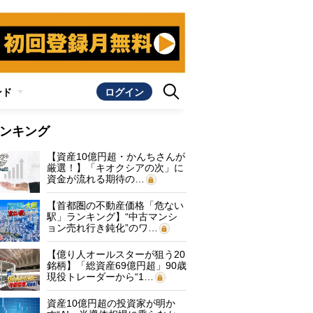
ンド
ログイン
ンキング
【資産10億円超・かんちさんが
厳選！】「キオクシアの次」に
資金が流れる期待の…
【首都圏の不動産価格「危ない
駅」ランキング】“中古マンシ
ョン売れ行き鈍化”のワ…
【億り人オールスターが狙う20
銘柄】「総資産69億円超」90歳
現役トレーダーから“1…
資産10億円超の投資家が明か