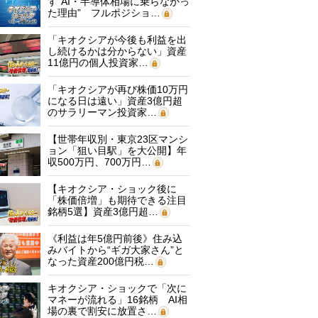
す“AI・半導体相場に乗らなかっ
た理由” フルポジショ…
「キオクシアが今後も利益を出
し続けるかは分からない」資産
11億円の個人投資家…
「キオクシアが再び株価10万円
になる日は遠い」資産3億円超
のサラリーマン投資家…
【世帯年収別・東京23区マンシ
ョン「狙い目駅」を大公開】年
収500万円、700万円…
【キオクシア・ショック後に
「株価倍増」も期待できる注目
銘柄5選】資産3億円超…
《利益は年5億円前後》住み込
みバイトから“ギガ大家さん”と
なった資産200億円税…
キオクシア・ショックで「次に
マネーが流れる」16銘柄 AI相
場の裏で割安に放置さ…