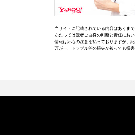
当サイトに記載されている内容はあくまで
あたっては読者ご自身の判断と責任におい
情報は細心の注意を払っておりますが、記
万が一、トラブル等の損失が被っても損害