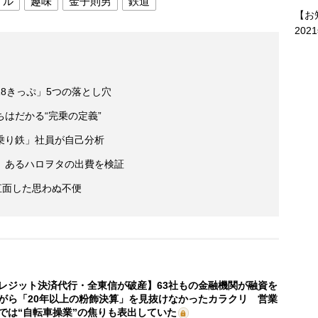
イル
趣味
金子則男
鉄道
【お
202
8きっぷ」5つの落とし穴
はだかる“完乗の定義”
乗り鉄」社員が自己分析
 あるハロヲタの出費を検証
直面した思わぬ不便
レジット決済代行・全東信が破産】63社もの金融機関が融資を
がら「20年以上の粉飾決算」を見抜けなかったカラクリ 営業
では“自転車操業”の焦りも表出していた