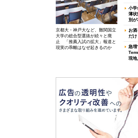
小学
薄状
別が
京都大・神戸大など、難関国立
お酒
大学の総合型選抜が続々と廃
だけ
止 「推薦入試の拡大」報道と
急増
現実の乖離はなぜ起きるのか
Te
現地