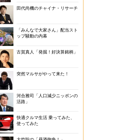
田代尚機のチャイナ・リサーチ
「みんなで大家さん」配当スト
ップ騒動の内幕
古賀真人「発掘！好決算銘柄」
突然マルサがやって来た！
河合雅司「人口減少ニッポンの
活路」
快適クルマ生活 乗ってみた、
使ってみた
大竹聡の「昼酒御免！」