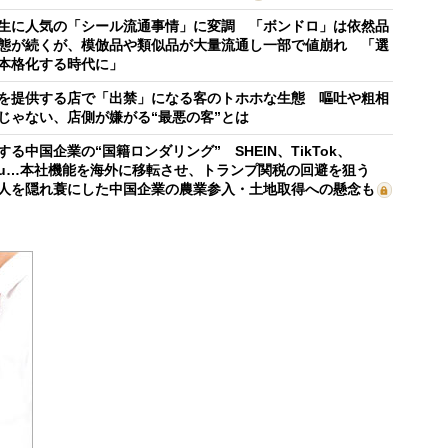
生に人気の「シール流通事情」に変調 「ボンドロ」は依然品
態が続くが、模倣品や類似品が大量流通し一部で値崩れ 「選
本格化する時代に」
を提供する店で「出禁」になる客のトホホな生態 嘔吐や粗相
じゃない、店側が嫌がる“最悪の客”とは
する中国企業の“国籍ロンダリング” SHEIN、TikTok、
mu…本社機能を海外に移転させ、トランプ関税の回避を狙う
人を隠れ蓑にした中国企業の農業参入・土地取得への懸念も