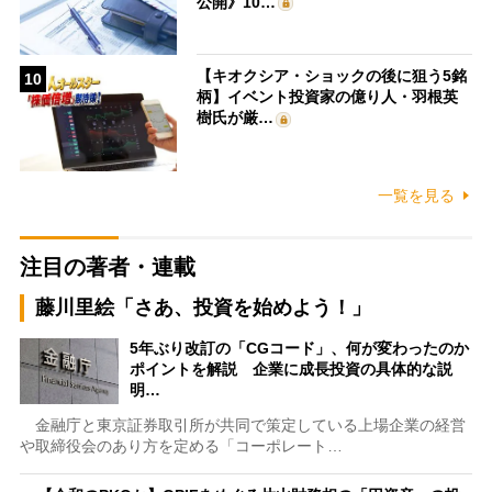
公開》10…
【キオクシア・ショックの後に狙う5銘
10
柄】イベント投資家の億り人・羽根英
樹氏が厳…
一覧を見る
注目の著者・連載
藤川里絵「さあ、投資を始めよう！」
5年ぶり改訂の「CGコード」、何が変わったのか
ポイントを解説 企業に成長投資の具体的な説
明…
金融庁と東京証券取引所が共同で策定している上場企業の経営
や取締役会のあり方を定める「コーポレート…