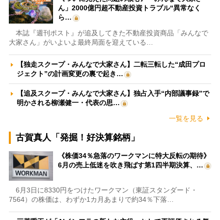
ん」2000億円超不動産投資トラブル“異常なく
ら…
本誌『週刊ポスト』が追及してきた不動産投資商品「みんなで
大家さん」がいよいよ最終局面を迎えている…
【独走スクープ・みんなで大家さん】二転三転した“成田プロ
ジェクト”の計画変更の裏で起き…
【追及スクープ・みんなで大家さん】独占入手“内部議事録”で
明かされる柳瀬健一・代表の思…
一覧を見る
古賀真人「発掘！好決算銘柄」
《株価34％急落のワークマンに特大反転の期待》
6月の売上低迷を吹き飛ばす第1四半期決算、…
6月3日に8330円をつけたワークマン（東証スタンダード・
7564）の株価は、わずか1カ月あまりで約34％下落…