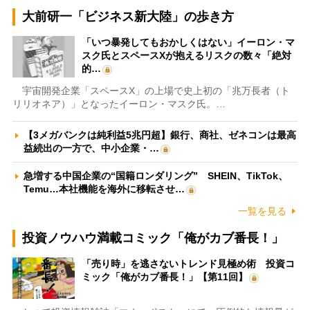
大前研一「ビジネス新大陸」の歩き方
「いつ暴発してもおかしくはない」イーロン・マ
スク氏とスペースXが抱えるリスクの数々「絶対
的…
宇宙開発企業「スペースX」の上場で史上初の「兆万長者（ト
リリオネア）」となったイーロン・マスク氏。…
【3メガバンクは純利益5兆円超】銀行、商社、ゼネコンは最高
益続出の一方で、中小企業・…
急増する中国企業の“国籍ロンダリング” SHEIN、TikTok、
Temu…本社機能を海外に移転させ…
一覧を見る
投資ノウハウ満載コミック「俺がカブ番長！」
「売り時」を逃さないトレンド見極め術 投資コ
ミック「俺がカブ番長！」【第11回】