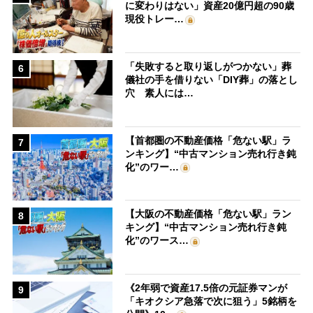
に変わりはない」資産20億円超の90歳
現役トレー…
「失敗すると取り返しがつかない」葬
6
儀社の手を借りない「DIY葬」の落とし
穴 素人には…
【首都圏の不動産価格「危ない駅」ラ
7
ンキング】“中古マンション売れ行き鈍
化”のワー…
【大阪の不動産価格「危ない駅」ラン
8
キング】“中古マンション売れ行き鈍
化”のワース…
《2年弱で資産17.5倍の元証券マンが
9
「キオクシア急落で次に狙う」5銘柄を