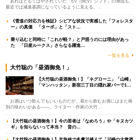
あれほどもてはやされていた「EV（BEV）シフト」の潮流も、
最近では減速基調になっているように見える。…
《雪道の対応力を検証》シビアな状況で実感した「フォレスタ
ー」の真価 「ターボ」と「スト…
乗り込むと同時に「これが軽？」と戸惑うのには理由があっ
た 「日産ルークス」さらなる躍進…
一覧を見る
大竹聡の「昼酒御免！」
【大竹聡の昼酒御免！】「ネグローニ」「山崎」
「マンハッタン」新宿三丁目の隠れ家バーで1…
お酒はいつ飲んでもいいものだが、昼から飲むお酒にはまた格
別の味わいがある――。ライター・作家の大竹…
【大竹聡の昼酒御免！】今の若者は「なめろう」や「キヌカツ
ギ」を知らないって本当？ 昔の…
【大竹聡の昼酒御免！】京急線で多摩川越えて「川崎の大衆酒