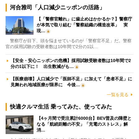
河合雅司「人口減少ニッポンの活路」
【「警察官離れ」に歯止めはかかるか？】警察庁
が本気で取り組む「警察組織の構造改革」 実
現…
警察庁が目下、頭を悩ませているのが「警察官不足」だ。警察
官の採用試験の受験者数は10年間で2分の1以…
【安全・安心ニッポンの危機】採用試験受験者数は10年間で2
分の1以下に！ 出生数減がも…
【医療崩壊】人口減少で「医師不足」に加えて「患者不足」に
見舞われ地域医療が限界に 今後…
一覧を見る
快適クルマ生活 乗ってみた、使ってみた
【4ヶ月間で受注累計6000台】BEV普及の障壁と
なる「航続距離の不安」「充電のストレス」解
消…