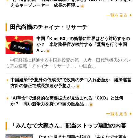
えるキープレーヤー 成長の再評…
一覧を見る
田代尚機のチャイナ・リサーチ
中国「Kimi K3」の衝撃に世界はどう対応するの
か？ 米財務長官が検討する「蒸留を行う中国
AI…
中国経済に精通する中国株投資の第一人者・田代尚機氏のプレ
ミアム連載「チャイナ・リサーチ」。中国企…
中国経済“予想外の低成長”で政策のテコ入れ必至か 経済運営
方針の修正で成長加速が予想さ…
“AI革命”で爆発的な需要拡大が見込まれる「CXO」とは何
か？ 高い競争力を持つ中国の医薬品…
一覧を見る
「みんなで大家さん」配当ストップ騒動の内幕
《ついに見えた問題の核心》「みんなで大家さ