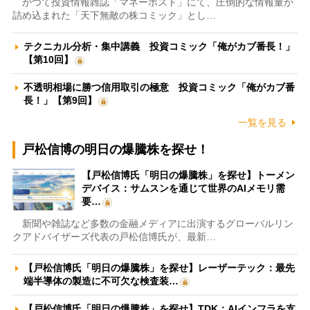
かつて投資情報雑誌「マネーポスト」にて、圧倒的な情報量が
詰め込まれた「天下無敵の株コミック」とし…
テクニカル分析・集中講義 投資コミック「俺がカブ番長！」
【第10回】
不透明相場に勝つ信用取引の極意 投資コミック「俺がカブ番
長！」【第9回】
一覧を見る
戸松信博の明日の爆騰株を探せ！
【戸松信博氏「明日の爆騰株」を探せ】トーメン
デバイス：サムスンを通じて世界のAIメモリ需
要…
新聞や雑誌など多数の金融メディアに出演するグローバルリン
クアドバイザーズ代表の戸松信博氏が、最新…
【戸松信博氏「明日の爆騰株」を探せ】レーザーテック：最先
端半導体の製造に不可欠な検査装…
【戸松信博氏「明日の爆騰株」を探せ】TDK：AIインフラを支