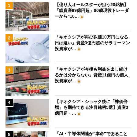
【億り人オールスターが狙う20銘柄】
1
「総資産69億円超」90歳現役トレーダ
ーから“10…
「キオクシアが再び株価10万円になる
2
日は遠い」資産3億円超のサラリーマン
投資家が…
「キオクシアが今後も利益を出し続け
3
るかは分からない」資産11億円の個人
投資家が…
【キオクシア・ショック後に「株価倍
4
増」も期待できる注目銘柄5選】資産3
億円超・…
「AI・半導体関連が“本命”であること
5