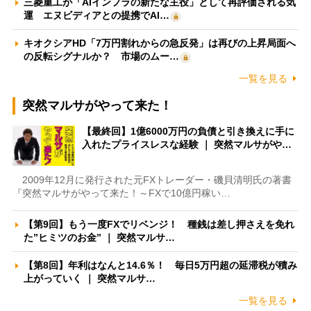
三菱重工が「AIインフラの新たな主役」として再評価される気
運 エヌビディアとの提携でAI…
キオクシアHD「7万円割れからの急反発」は再びの上昇局面へ
の反転シグナルか？ 市場のムー…
一覧を見る
突然マルサがやって来た！
【最終回】1億6000万円の負債と引き換えに手に
入れたプライスレスな経験 ｜ 突然マルサがや…
2009年12月に発行された元FXトレーダー・磯貝清明氏の著書
『突然マルサがやって来た！～FXで10億円稼い…
【第9回】もう一度FXでリベンジ！ 種銭は差し押さえを免れ
た”ヒミツのお金” ｜ 突然マルサ…
【第8回】年利はなんと14.6％！ 毎日5万円超の延滞税が積み
上がっていく ｜ 突然マルサ…
一覧を見る