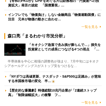
【令和のPKOか】GPIFをめぐる片山財務相の「円資産への投
資拡大」発言の波紋 「国債重視」…
インフレでも「物価負け」しない金融商品「物価連動国債」に
注目 元本が物価の動きに合わせ…
一覧を見る
森口亮「まるわかり市況分析」
「キオクシア急落で含み損が膨らんで…」損失を
投資家としての成長につなげる4つの視点 「…
半導体株を中心に相場の調整色が強まり、7月中旬にはキオク
シアホールディングスがストップ安をつけるな…
「NYダウは高値更新、ナスダック・S&P500は足踏み」が意味
する米国株市場の変化 半…
【歴史的な爆騰劇】時価総額10兆円企業が「2連続ストップ
高」「制限値幅拡大」の衝撃 フ…
一覧を見る