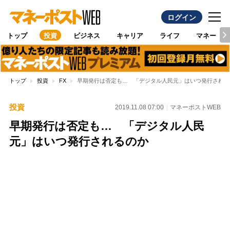
ログイン
トップ
投資
ビジネス
キャリア
ライフ
マネー
トップ
投資
FX
早期発行は否定も… 「デジタル人民元」はいつ発行される
投資
2019.11.08 07:00
マネーポストWEB
早期発行は否定も… 「デジタル人民
元」はいつ発行されるのか
Loaded
:
100.00%
/
Unmute