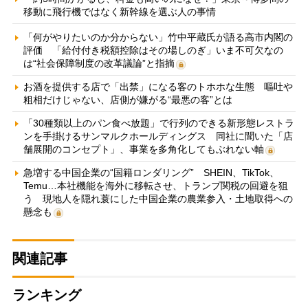
移動に飛行機ではなく新幹線を選ぶ人の事情
「何がやりたいのか分からない」竹中平蔵氏が語る高市内閣の
評価 「給付付き税額控除はその場しのぎ」いま不可欠なの
は“社会保障制度の改革議論”と指摘
お酒を提供する店で「出禁」になる客のトホホな生態 嘔吐や
粗相だけじゃない、店側が嫌がる“最悪の客”とは
「30種類以上のパン食べ放題」で行列のできる新形態レストラ
ンを手掛けるサンマルクホールディングス 同社に聞いた「店
舗展開のコンセプト」、事業を多角化してもぶれない軸
急増する中国企業の“国籍ロンダリング” SHEIN、TikTok、
Temu…本社機能を海外に移転させ、トランプ関税の回避を狙
う 現地人を隠れ蓑にした中国企業の農業参入・土地取得への
懸念も
関連記事
ランキング