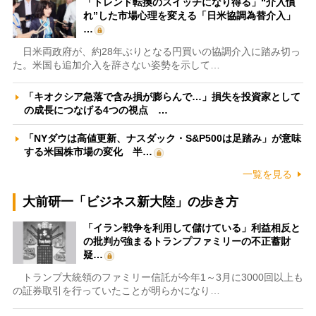
「トレンド転換のスイッチになり得る」“介入慣
れ”した市場心理を変える「日米協調為替介入」
…
日米両政府が、約28年ぶりとなる円買いの協調介入に踏み切っ
た。米国も追加介入を辞さない姿勢を示して…
「キオクシア急落で含み損が膨らんで…」損失を投資家として
の成長につなげる4つの視点 …
「NYダウは高値更新、ナスダック・S&P500は足踏み」が意味
する米国株市場の変化 半…
一覧を見る
大前研一「ビジネス新大陸」の歩き方
「イラン戦争を利用して儲けている」利益相反と
の批判が強まるトランプファミリーの不正蓄財
疑…
トランプ大統領のファミリー信託が今年1～3月に3000回以上も
の証券取引を行っていたことが明らかになり…