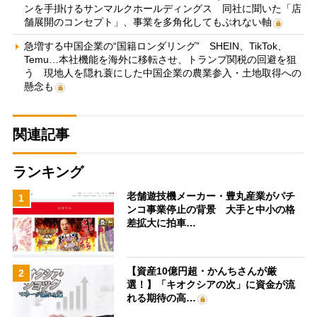
ンを手掛けるサンマルクホールディングス 同社に聞いた「店
舗展開のコンセプト」、事業を多角化してもぶれない軸
急増する中国企業の“国籍ロンダリング” SHEIN、TikTok、
Temu…本社機能を海外に移転させ、トランプ関税の回避を狙
う 現地人を隠れ蓑にした中国企業の農業参入・土地取得への
懸念も
関連記事
ランキング
老舗遊技機メーカー・豊丸産業がパチ
1
ンコ事業停止の背景 大手と中小の格
差拡大に拍車…
【資産10億円超・かんちさんが厳
2
選！】「キオクシアの次」に資金が流
れる期待の高…