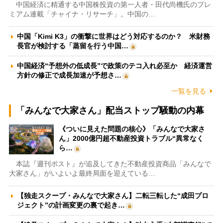
中国経済に精通する中国株投資の第一人者・田代尚機氏のプレ
ミアム連載「チャイナ・リサーチ」。中国の…
中国「Kimi K3」の衝撃に世界はどう対応するのか？ 米財務
長官が検討する「蒸留を行う中国…
中国経済“予想外の低成長”で政策のテコ入れ必至か 経済運営
方針の修正で成長加速が予想さ…
一覧を見る
「みんなで大家さん」配当ストップ騒動の内幕
《ついに見えた問題の核心》「みんなで大家さ
ん」2000億円超不動産投資トラブル“異常なく
ら…
本誌『週刊ポスト』が追及してきた不動産投資商品「みんなで
大家さん」がいよいよ最終局面を迎えている…
【独走スクープ・みんなで大家さん】二転三転した“成田プロ
ジェクト”の計画変更の裏で起き…