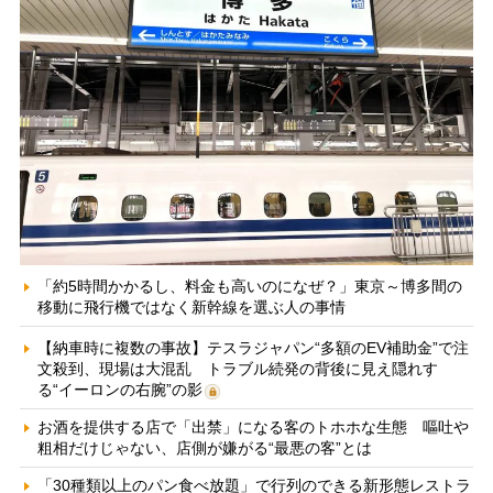
「約5時間かかるし、料金も高いのになぜ？」東京～博多間の
移動に飛行機ではなく新幹線を選ぶ人の事情
【納車時に複数の事故】テスラジャパン“多額のEV補助金”で注
文殺到、現場は大混乱 トラブル続発の背後に見え隠れす
る“イーロンの右腕”の影
お酒を提供する店で「出禁」になる客のトホホな生態 嘔吐や
粗相だけじゃない、店側が嫌がる“最悪の客”とは
「30種類以上のパン食べ放題」で行列のできる新形態レストラ