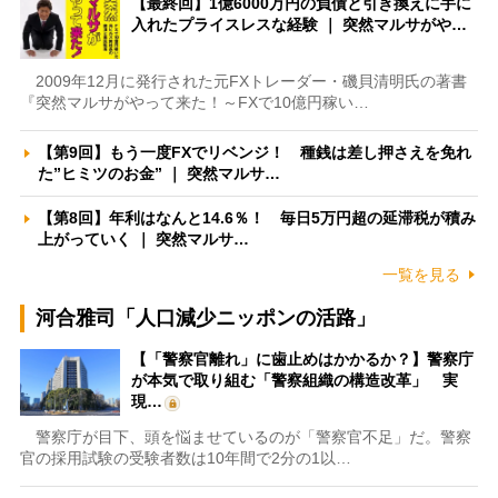
【最終回】1億6000万円の負債と引き換えに手に
入れたプライスレスな経験 ｜ 突然マルサがや…
2009年12月に発行された元FXトレーダー・磯貝清明氏の著書
『突然マルサがやって来た！～FXで10億円稼い…
【第9回】もう一度FXでリベンジ！ 種銭は差し押さえを免れ
た”ヒミツのお金” ｜ 突然マルサ…
【第8回】年利はなんと14.6％！ 毎日5万円超の延滞税が積み
上がっていく ｜ 突然マルサ…
一覧を見る
河合雅司「人口減少ニッポンの活路」
【「警察官離れ」に歯止めはかかるか？】警察庁
が本気で取り組む「警察組織の構造改革」 実
現…
警察庁が目下、頭を悩ませているのが「警察官不足」だ。警察
官の採用試験の受験者数は10年間で2分の1以…