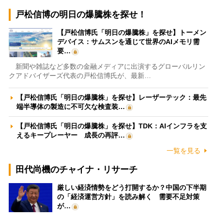
戸松信博の明日の爆騰株を探せ！
【戸松信博氏「明日の爆騰株」を探せ】トーメン
デバイス：サムスンを通じて世界のAIメモリ需
要…
新聞や雑誌など多数の金融メディアに出演するグローバルリン
クアドバイザーズ代表の戸松信博氏が、最新…
【戸松信博氏「明日の爆騰株」を探せ】レーザーテック：最先
端半導体の製造に不可欠な検査装…
【戸松信博氏「明日の爆騰株」を探せ】TDK：AIインフラを支
えるキープレーヤー 成長の再評…
一覧を見る
田代尚機のチャイナ・リサーチ
厳しい経済情勢をどう打開するか？中国の下半期
の「経済運営方針」を読み解く 需要不足対策
が…