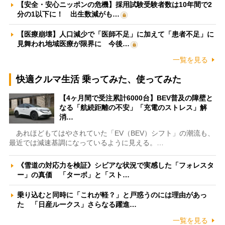
【安全・安心ニッポンの危機】採用試験受験者数は10年間で2
分の1以下に！ 出生数減がも…
【医療崩壊】人口減少で「医師不足」に加えて「患者不足」に
見舞われ地域医療が限界に 今後…
一覧を見る
快適クルマ生活 乗ってみた、使ってみた
【4ヶ月間で受注累計6000台】BEV普及の障壁と
なる「航続距離の不安」「充電のストレス」解
消…
あれほどもてはやされていた「EV（BEV）シフト」の潮流も、
最近では減速基調になっているように見える。…
《雪道の対応力を検証》シビアな状況で実感した「フォレスタ
ー」の真価 「ターボ」と「スト…
乗り込むと同時に「これが軽？」と戸惑うのには理由があっ
た 「日産ルークス」さらなる躍進…
一覧を見る