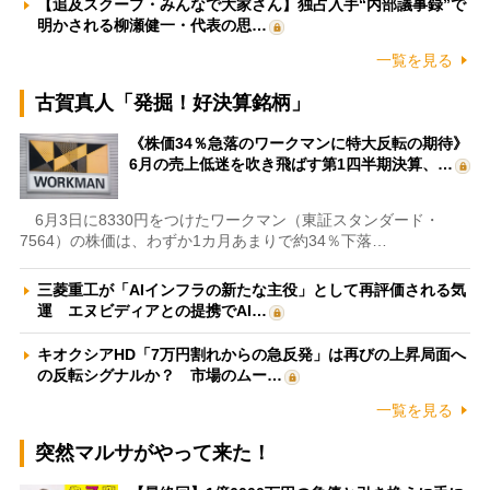
【追及スクープ・みんなで大家さん】独占入手“内部議事録”で
明かされる柳瀬健一・代表の思…
一覧を見る
古賀真人「発掘！好決算銘柄」
《株価34％急落のワークマンに特大反転の期待》
6月の売上低迷を吹き飛ばす第1四半期決算、…
6月3日に8330円をつけたワークマン（東証スタンダード・
7564）の株価は、わずか1カ月あまりで約34％下落…
三菱重工が「AIインフラの新たな主役」として再評価される気
運 エヌビディアとの提携でAI…
キオクシアHD「7万円割れからの急反発」は再びの上昇局面へ
の反転シグナルか？ 市場のムー…
一覧を見る
突然マルサがやって来た！