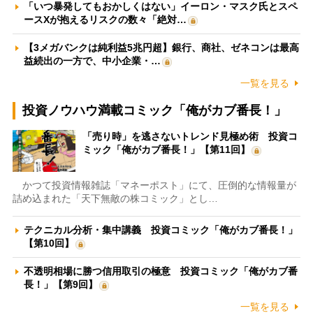
「いつ暴発してもおかしくはない」イーロン・マスク氏とスペ
ースXが抱えるリスクの数々「絶対…
【3メガバンクは純利益5兆円超】銀行、商社、ゼネコンは最高
益続出の一方で、中小企業・…
一覧を見る
投資ノウハウ満載コミック「俺がカブ番長！」
「売り時」を逃さないトレンド見極め術 投資コ
ミック「俺がカブ番長！」【第11回】
かつて投資情報雑誌「マネーポスト」にて、圧倒的な情報量が
詰め込まれた「天下無敵の株コミック」とし…
テクニカル分析・集中講義 投資コミック「俺がカブ番長！」
【第10回】
不透明相場に勝つ信用取引の極意 投資コミック「俺がカブ番
長！」【第9回】
一覧を見る