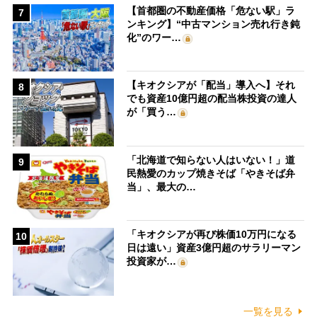
【首都圏の不動産価格「危ない駅」ラ
7
ンキング】“中古マンション売れ行き鈍
化”のワー…
【キオクシアが「配当」導入へ】それ
8
でも資産10億円超の配当株投資の達人
が「買う…
「北海道で知らない人はいない！」道
9
民熱愛のカップ焼きそば「やきそば弁
当」、最大の…
「キオクシアが再び株価10万円になる
10
日は遠い」資産3億円超のサラリーマン
投資家が…
一覧を見る