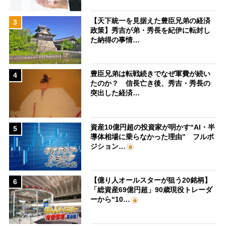
【天下統一を見据えた豊臣兄弟の経済
3
政策】秀吉が弟・秀長を紀伊に転封し
た納得の事情…
豊臣兄弟は転戦続きでなぜ軍費が続い
4
たのか？ 信長亡き後、秀吉・秀長の
突出した経済…
資産10億円超の投資家が明かす“AI・半
5
導体相場に乗らなかった理由” フルポ
ジション…
【億り人オールスターが狙う20銘柄】
6
「総資産69億円超」90歳現役トレーダ
ーから“10…