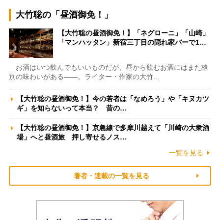
大竹聡の「昼酒御免！」
【大竹聡の昼酒御免！】「ネグローニ」「山崎」
「マンハッタン」新宿三丁目の隠れ家バーで1…
お酒はいつ飲んでもいいものだが、昼から飲むお酒にはまた格
別の味わいがある――。ライター・作家の大竹…
【大竹聡の昼酒御免！】今の若者は「なめろう」や「キヌカツ
ギ」を知らないって本当？ 昔の…
【大竹聡の昼酒御免！】京急線で多摩川越えて「川崎の大衆酒
場」へと昼酒旅 押し寄せるノス…
一覧を見る
著者・連載の一覧を見る