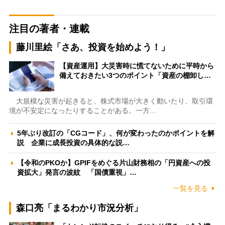
注目の著者・連載
藤川里絵「さあ、投資を始めよう！」
【資産運用】大災害時に慌てないために平時から
備えておきたい3つのポイント「資産の棚卸し…
大規模な災害が起きると、株式市場が大きく動いたり、取引環
境が不安定になったりすることがある。一方…
5年ぶり改訂の「CGコード」、何が変わったのかポイントを解
説 企業に成長投資の具体的な説…
【令和のPKOか】GPIFをめぐる片山財務相の「円資産への投
資拡大」発言の波紋 「国債重視」…
一覧を見る
森口亮「まるわかり市況分析」