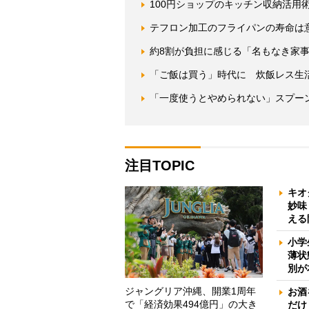
100円ショップのキッチン収納活用
テフロン加工のフライパンの寿命は
約8割が負担に感じる「名もなき家
「ご飯は買う」時代に 炊飯レス生
「一度使うとやめられない」スプーン
注目TOPIC
キオ
妙味
える
小学
薄状
別が
ジャングリア沖縄、開業1周年
お酒
で「経済効果494億円」の大き
だけ