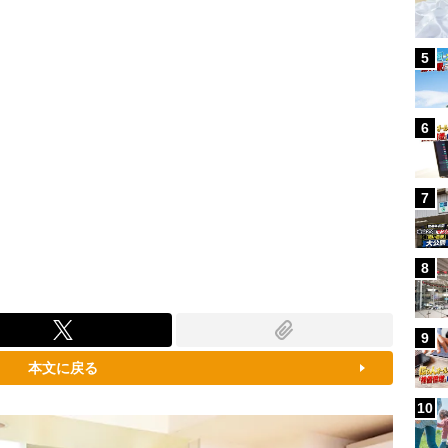
5
6
7
8
9
本文に戻る
10