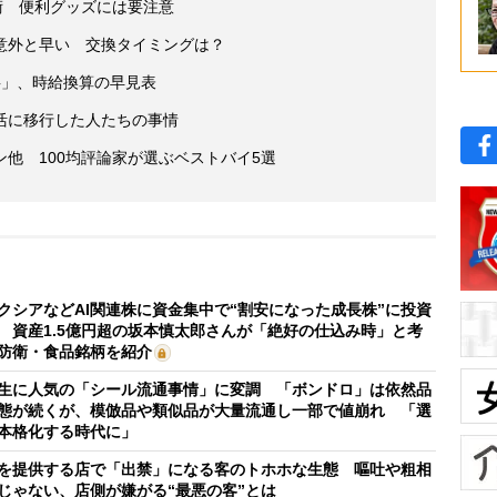
術 便利グッズには要注意
意外と早い 交換タイミングは？
事」、時給換算の早見表
活に移行した人たちの事情
他 100均評論家が選ぶベストバイ5選
クシアなどAI関連株に資金集中で“割安になった成長株”に投資
 資産1.5億円超の坂本慎太郎さんが「絶好の仕込み時」と考
防衛・食品銘柄を紹介
生に人気の「シール流通事情」に変調 「ボンドロ」は依然品
態が続くが、模倣品や類似品が大量流通し一部で値崩れ 「選
本格化する時代に」
を提供する店で「出禁」になる客のトホホな生態 嘔吐や粗相
じゃない、店側が嫌がる“最悪の客”とは