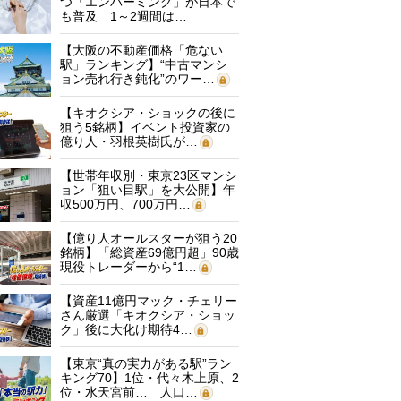
つ「エンバーミング」が日本で
も普及 1～2週間は…
【大阪の不動産価格「危ない
駅」ランキング】“中古マンシ
ョン売れ行き鈍化”のワー…
【キオクシア・ショックの後に
狙う5銘柄】イベント投資家の
億り人・羽根英樹氏が…
【世帯年収別・東京23区マンシ
ョン「狙い目駅」を大公開】年
収500万円、700万円…
【億り人オールスターが狙う20
銘柄】「総資産69億円超」90歳
現役トレーダーから“1…
【資産11億円マック・チェリー
さん厳選「キオクシア・ショッ
ク」後に大化け期待4…
【東京“真の実力がある駅”ラン
キング70】1位・代々木上原、2
位・水天宮前… 人口…