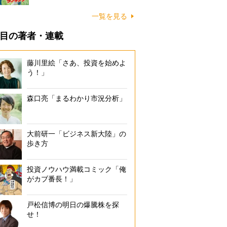
一覧を見る
目の著者・連載
藤川里絵「さあ、投資を始めよ
う！」
森口亮「まるわかり市況分析」
大前研一「ビジネス新大陸」の
歩き方
投資ノウハウ満載コミック「俺
がカブ番長！」
戸松信博の明日の爆騰株を探
せ！
野菜や作りおきのおかずは、保存袋に詰めて冷凍保存