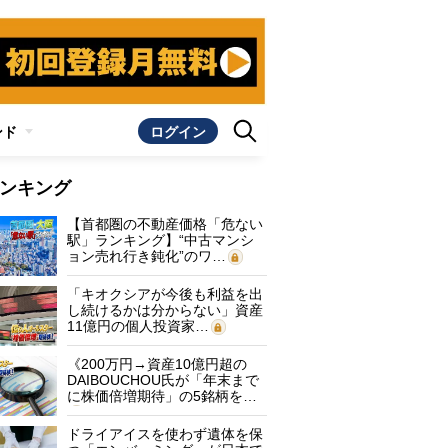
ンド
ログイン
ンキング
【首都圏の不動産価格「危ない
駅」ランキング】“中古マンシ
ョン売れ行き鈍化”のワ…
「キオクシアが今後も利益を出
し続けるかは分からない」資産
11億円の個人投資家…
《200万円→資産10億円超の
DAIBOUCHOU氏が「年末まで
に株価倍増期待」の5銘柄を…
ドライアイスを使わず遺体を保