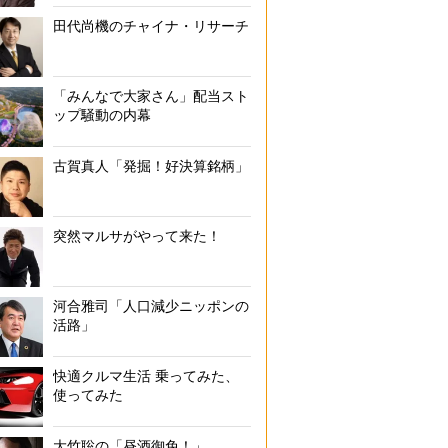
田代尚機のチャイナ・リサーチ
「みんなで大家さん」配当スト
ップ騒動の内幕
古賀真人「発掘！好決算銘柄」
突然マルサがやって来た！
河合雅司「人口減少ニッポンの
活路」
快適クルマ生活 乗ってみた、
使ってみた
大竹聡の「昼酒御免！」