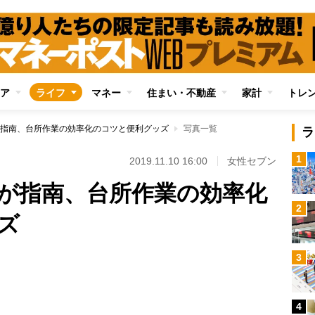
ア
ライフ
マネー
住まい・不動産
家計
トレ
指南、台所作業の効率化のコツと便利グッズ
写真一覧
ラ
1
2019.11.10 16:00
女性セブン
が指南、台所作業の効率化
2
ズ
3
Loaded
:
100.00%
4