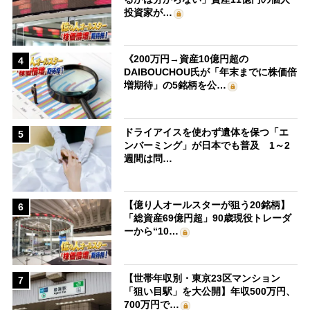
投資家が…
《200万円→資産10億円超の
4
DAIBOUCHOU氏が「年末までに株価倍
増期待」の5銘柄を公…
ドライアイスを使わず遺体を保つ「エ
5
ンバーミング」が日本でも普及 1～2
週間は問…
【億り人オールスターが狙う20銘柄】
6
「総資産69億円超」90歳現役トレーダ
ーから“10…
【世帯年収別・東京23区マンション
7
「狙い目駅」を大公開】年収500万円、
700万円で…