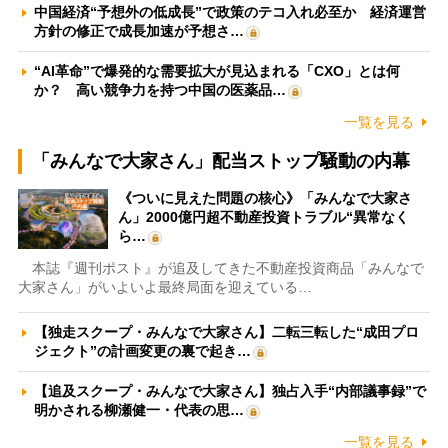
中国経済“予想外の低成長”で政策のテコ入れ必至か 経済運営
方針の修正で成長加速が予想さ…
“AI革命”で爆発的な需要拡大が見込まれる「CXO」とは何
か？ 高い競争力を持つ中国の医薬品…
一覧を見る
「みんなで大家さん」配当ストップ騒動の内幕
《ついに見えた問題の核心》「みんなで大家さ
ん」2000億円超不動産投資トラブル“異常なく
ら…
本誌『週刊ポスト』が追及してきた不動産投資商品「みんなで
大家さん」がいよいよ最終局面を迎えている…
【独走スクープ・みんなで大家さん】二転三転した“成田プロ
ジェクト”の計画変更の裏で起き…
【追及スクープ・みんなで大家さん】独占入手“内部議事録”で
明かされる柳瀬健一・代表の思…
一覧を見る