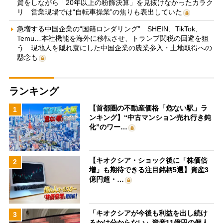
資をしながら「20年以上の粉飾決算」を見抜けなかったカラク
リ 営業現場では“自転車操業”の焦りも表出していた
急増する中国企業の“国籍ロンダリング” SHEIN、TikTok、
Temu…本社機能を海外に移転させ、トランプ関税の回避を狙
う 現地人を隠れ蓑にした中国企業の農業参入・土地取得への
懸念も
ランキング
【首都圏の不動産価格「危ない駅」ラ
1
ンキング】“中古マンション売れ行き鈍
化”のワー…
【キオクシア・ショック後に「株価倍
2
増」も期待できる注目銘柄5選】資産3
億円超・…
「キオクシアが今後も利益を出し続け
3
るかは分からない」資産11億円の個人