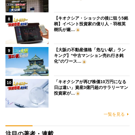
【キオクシア・ショックの後に狙う5銘
8
柄】イベント投資家の億り人・羽根英
樹氏が厳…
【大阪の不動産価格「危ない駅」ラン
9
キング】“中古マンション売れ行き鈍
化”のワース…
「キオクシアが再び株価10万円になる
10
日は遠い」資産3億円超のサラリーマン
投資家が…
一覧を見る
注目の著者・連載