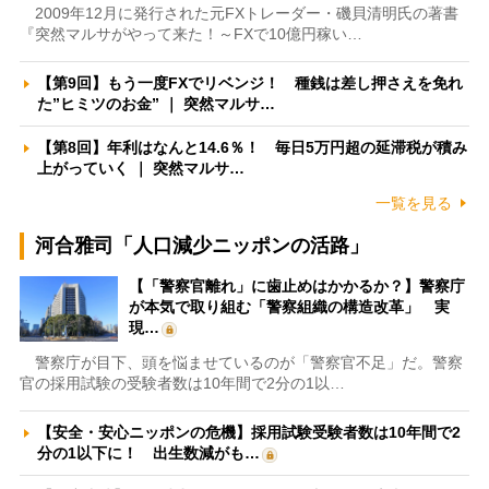
2009年12月に発行された元FXトレーダー・磯貝清明氏の著書
『突然マルサがやって来た！～FXで10億円稼い…
【第9回】もう一度FXでリベンジ！ 種銭は差し押さえを免れ
た”ヒミツのお金” ｜ 突然マルサ…
【第8回】年利はなんと14.6％！ 毎日5万円超の延滞税が積み
上がっていく ｜ 突然マルサ…
一覧を見る
河合雅司「人口減少ニッポンの活路」
【「警察官離れ」に歯止めはかかるか？】警察庁
が本気で取り組む「警察組織の構造改革」 実
現…
警察庁が目下、頭を悩ませているのが「警察官不足」だ。警察
官の採用試験の受験者数は10年間で2分の1以…
【安全・安心ニッポンの危機】採用試験受験者数は10年間で2
分の1以下に！ 出生数減がも…