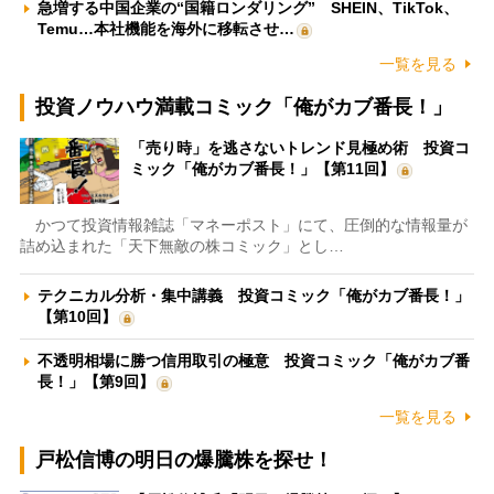
急増する中国企業の“国籍ロンダリング” SHEIN、TikTok、
Temu…本社機能を海外に移転させ…
一覧を見る
投資ノウハウ満載コミック「俺がカブ番長！」
「売り時」を逃さないトレンド見極め術 投資コ
ミック「俺がカブ番長！」【第11回】
かつて投資情報雑誌「マネーポスト」にて、圧倒的な情報量が
詰め込まれた「天下無敵の株コミック」とし…
テクニカル分析・集中講義 投資コミック「俺がカブ番長！」
【第10回】
不透明相場に勝つ信用取引の極意 投資コミック「俺がカブ番
長！」【第9回】
一覧を見る
戸松信博の明日の爆騰株を探せ！