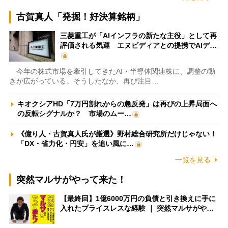
古賀真人「発掘！好決算銘柄」
三菱重工が「AIインフラの新たな主役」として再
評価される気運 エヌビディアとの提携でAIデ…
今年の株式市場を牽引してきたAI・半導体関連株に、調整の動
きが広がっている。そうしたなか、再び注目…
キオクシアHD「7万円割れからの急反発」は再びの上昇局面へ
の反転シグナルか？ 市場のムー…
《億り人・古賀真人氏が厳選》野村総合研究所だけじゃない！
「DX・省力化・円安」を追い風に…
一覧を見る
突然マルサがやって来た！
【最終回】1億6000万円の負債と引き換えに手に
入れたプライスレスな経験 ｜ 突然マルサがや…