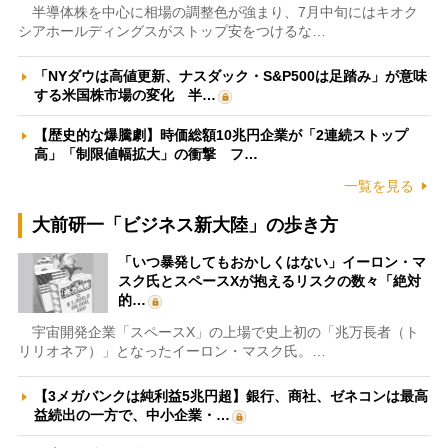
半導体株を中心に相場の調整色が強まり、7月中旬にはキオク
シアホールディングスがストップ安をつけるな…
「NYダウは高値更新、ナスダック・S&P500は足踏み」が意味
する米国株市場の変化 半…
【歴史的な爆騰劇】時価総額10兆円企業が「2連続ストップ
高」「制限値幅拡大」の衝撃 フ…
一覧を見る
大前研一「ビジネス新大陸」の歩き方
「いつ暴発してもおかしくはない」イーロン・マ
スク氏とスペースXが抱えるリスクの数々「絶対
的…
宇宙開発企業「スペースX」の上場で史上初の「兆万長者（ト
リリオネア）」となったイーロン・マスク氏。…
【3メガバンクは純利益5兆円超】銀行、商社、ゼネコンは最高
益続出の一方で、中小企業・…