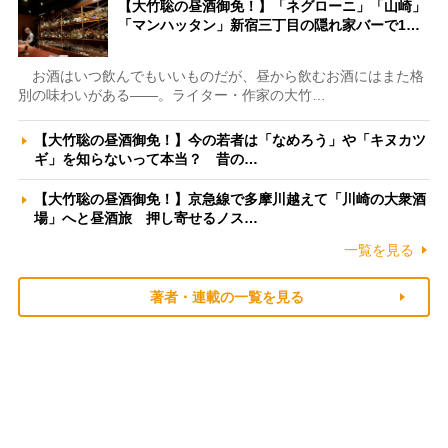
【大竹聡の昼酒御免！】「ネグローニ」「山崎」
「マンハッタン」新宿三丁目の隠れ家バーで1…
お酒はいつ飲んでもいいものだが、昼から飲むお酒にはまた格
別の味わいがある――。ライター・作家の大竹…
【大竹聡の昼酒御免！】今の若者は「なめろう」や「キヌカツ
ギ」を知らないって本当？ 昔の…
【大竹聡の昼酒御免！】京急線で多摩川越えて「川崎の大衆酒
場」へと昼酒旅 押し寄せるノス…
一覧を見る
著者・連載の一覧を見る