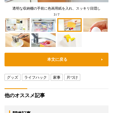
ゆ
透明な収納棚の手前に色画用紙を入れ、スッキリ目隠し
3
/
7
本文に戻る
グッズ
ライフハック
家事
片づけ
他のオススメ記事