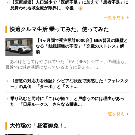
【医療崩壊】人口減少で「医師不足」に加えて「患者不足」に
見舞われ地域医療が限界に 今後…
一覧を見る
快適クルマ生活 乗ってみた、使ってみた
【4ヶ月間で受注累計6000台】BEV普及の障壁と
なる「航続距離の不安」「充電のストレス」解
消…
あれほどもてはやされていた「EV（BEV）シフト」の潮流も、
最近では減速基調になっているように見える。…
《雪道の対応力を検証》シビアな状況で実感した「フォレスタ
ー」の真価 「ターボ」と「スト…
乗り込むと同時に「これが軽？」と戸惑うのには理由があっ
た 「日産ルークス」さらなる躍進…
一覧を見る
大竹聡の「昼酒御免！」