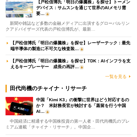
【戸松信博氏「明日の爆騰株」を探せ】トーメン
デバイス：サムスンを通じて世界のAIメモリ需
要…
新聞や雑誌など多数の金融メディアに出演するグローバルリン
クアドバイザーズ代表の戸松信博氏が、最新…
【戸松信博氏「明日の爆騰株」を探せ】レーザーテック：最先
端半導体の製造に不可欠な検査装…
【戸松信博氏「明日の爆騰株」を探せ】TDK：AIインフラを支
えるキープレーヤー 成長の再評…
一覧を見る
田代尚機のチャイナ・リサーチ
中国「Kimi K3」の衝撃に世界はどう対応するの
か？ 米財務長官が検討する「蒸留を行う中国
AI…
中国経済に精通する中国株投資の第一人者・田代尚機氏のプレ
ミアム連載「チャイナ・リサーチ」。中国企…