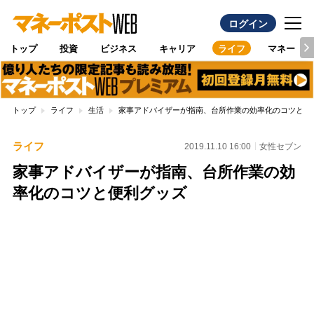
ログイン
トップ
投資
ビジネス
キャリア
ライフ
マネー
トップ
ライフ
生活
家事アドバイザーが指南、台所作業の効率化のコツと便
ライフ
2019.11.10 16:00
女性セブン
家事アドバイザーが指南、台所作業の効
率化のコツと便利グッズ
Loaded
:
100.00%
/
Unmute