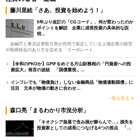
藤川里絵「さあ、投資を始めよう！」
5年ぶり改訂の「CGコード」、何が変わったのか
ポイントを解説 企業に成長投資の具体的な説
明…
金融庁と東京証券取引所が共同で策定している上場企業の経営
や取締役会のあり方を定める「コーポレート…
【令和のPKOか】GPIFをめぐる片山財務相の「円資産への投
資拡大」発言の波紋 「国債重視」…
インフレでも「物価負け」しない金融商品「物価連動国債」に
注目 元本が物価の動きに合わせ…
一覧を見る
森口亮「まるわかり市況分析」
「キオクシア急落で含み損が膨らんで…」損失を
投資家としての成長につなげる4つの視点 「…