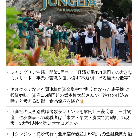
ジャングリア沖縄、開業1周年で「経済効果494億円」の大きな
ミスリード 事業の苦戦を覆い隠す“不透明すぎる巨大な数字”
キオクシアなどAI関連株に資金集中で“割安になった成長株”に
投資妙味 資産1.5億円超の坂本慎太郎さんが「絶好の仕込み
時」と考える防衛・食品銘柄を紹介
《商社の大学別就職者数ランキングを解剖》三菱商事、三井物
産、住友商事への就職者は「東大・早大・慶大で約6割」の現
実 3大学以外で強い大学はどこか
【クレジット決済代行・全東信が破産】63社もの金融機関が融