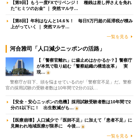
【第9回】もう一度FXでリベンジ！ 種銭は差し押さえを免れ
た”ヒミツのお金” ｜ 突然マルサ…
【第8回】年利はなんと14.6％！ 毎日5万円超の延滞税が積み
上がっていく ｜ 突然マルサ…
一覧を見る
河合雅司「人口減少ニッポンの活路」
【「警察官離れ」に歯止めはかかるか？】警察庁
が本気で取り組む「警察組織の構造改革」 実
現…
警察庁が目下、頭を悩ませているのが「警察官不足」だ。警察
官の採用試験の受験者数は10年間で2分の1以…
【安全・安心ニッポンの危機】採用試験受験者数は10年間で2
分の1以下に！ 出生数減がも…
【医療崩壊】人口減少で「医師不足」に加えて「患者不足」に
見舞われ地域医療が限界に 今後…
一覧を見る