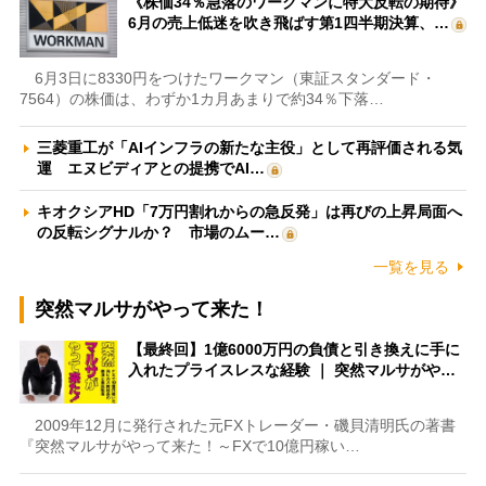
《株価34％急落のワークマンに特大反転の期待》
6月の売上低迷を吹き飛ばす第1四半期決算、…
6月3日に8330円をつけたワークマン（東証スタンダード・
7564）の株価は、わずか1カ月あまりで約34％下落…
三菱重工が「AIインフラの新たな主役」として再評価される気
運 エヌビディアとの提携でAI…
キオクシアHD「7万円割れからの急反発」は再びの上昇局面へ
の反転シグナルか？ 市場のムー…
一覧を見る
突然マルサがやって来た！
【最終回】1億6000万円の負債と引き換えに手に
入れたプライスレスな経験 ｜ 突然マルサがや…
2009年12月に発行された元FXトレーダー・磯貝清明氏の著書
『突然マルサがやって来た！～FXで10億円稼い…