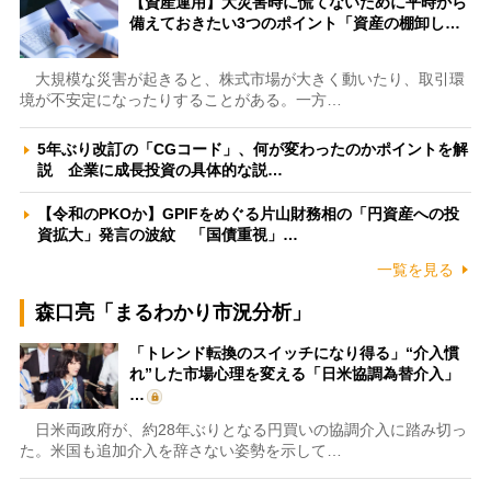
【資産運用】大災害時に慌てないために平時から
備えておきたい3つのポイント「資産の棚卸し…
大規模な災害が起きると、株式市場が大きく動いたり、取引環
境が不安定になったりすることがある。一方…
5年ぶり改訂の「CGコード」、何が変わったのかポイントを解
説 企業に成長投資の具体的な説…
【令和のPKOか】GPIFをめぐる片山財務相の「円資産への投
資拡大」発言の波紋 「国債重視」…
一覧を見る
森口亮「まるわかり市況分析」
「トレンド転換のスイッチになり得る」“介入慣
れ”した市場心理を変える「日米協調為替介入」
…
日米両政府が、約28年ぶりとなる円買いの協調介入に踏み切っ
た。米国も追加介入を辞さない姿勢を示して…