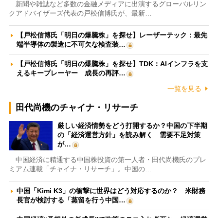
新聞や雑誌など多数の金融メディアに出演するグローバルリン
クアドバイザーズ代表の戸松信博氏が、最新…
【戸松信博氏「明日の爆騰株」を探せ】レーザーテック：最先
端半導体の製造に不可欠な検査装…
【戸松信博氏「明日の爆騰株」を探せ】TDK：AIインフラを支
えるキープレーヤー 成長の再評…
一覧を見る
田代尚機のチャイナ・リサーチ
厳しい経済情勢をどう打開するか？中国の下半期
の「経済運営方針」を読み解く 需要不足対策
が…
中国経済に精通する中国株投資の第一人者・田代尚機氏のプレ
ミアム連載「チャイナ・リサーチ」。中国の…
中国「Kimi K3」の衝撃に世界はどう対応するのか？ 米財務
長官が検討する「蒸留を行う中国…