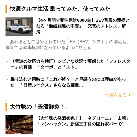
快適クルマ生活 乗ってみた、使ってみた
【4ヶ月間で受注累計6000台】BEV普及の障壁と
なる「航続距離の不安」「充電のストレス」解
消…
あれほどもてはやされていた「EV（BEV）シフト」の潮流も、
最近では減速基調になっているように見える。…
《雪道の対応力を検証》シビアな状況で実感した「フォレスタ
ー」の真価 「ターボ」と「スト…
乗り込むと同時に「これが軽？」と戸惑うのには理由があっ
た 「日産ルークス」さらなる躍進…
一覧を見る
大竹聡の「昼酒御免！」
【大竹聡の昼酒御免！】「ネグローニ」「山崎」
「マンハッタン」新宿三丁目の隠れ家バーで1…