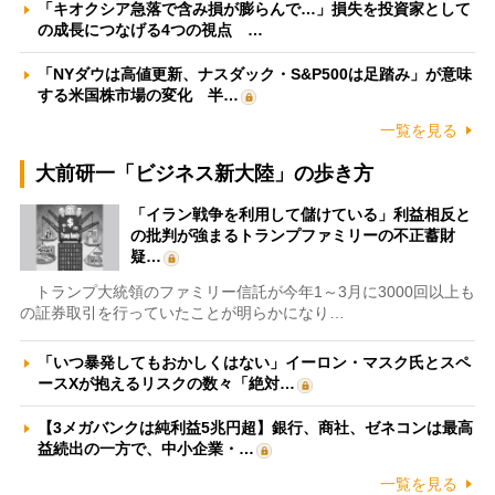
「キオクシア急落で含み損が膨らんで…」損失を投資家として
の成長につなげる4つの視点 …
「NYダウは高値更新、ナスダック・S&P500は足踏み」が意味
する米国株市場の変化 半…
一覧を見る
大前研一「ビジネス新大陸」の歩き方
「イラン戦争を利用して儲けている」利益相反と
の批判が強まるトランプファミリーの不正蓄財
疑…
トランプ大統領のファミリー信託が今年1～3月に3000回以上も
の証券取引を行っていたことが明らかになり…
「いつ暴発してもおかしくはない」イーロン・マスク氏とスペ
ースXが抱えるリスクの数々「絶対…
【3メガバンクは純利益5兆円超】銀行、商社、ゼネコンは最高
益続出の一方で、中小企業・…
一覧を見る