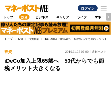
ログイン
トップ
投資
ビジネス
キャリア
ライフ
マネー
トップ
投資
投資信託
iDeCo加入上限65歳へ 50代からでも節税メリット
投資
2019.11.22 07:00
週刊ポスト
iDeCo加入上限65歳へ 50代からでも節
税メリット大きくなる
Loaded
:
100.00%
/
Unmute