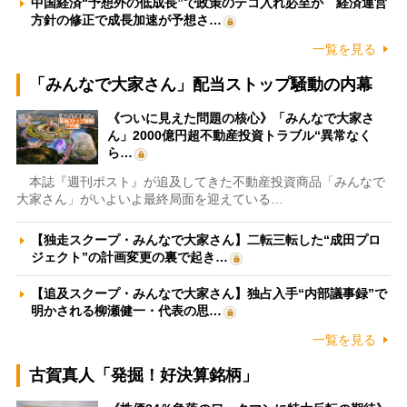
中国経済“予想外の低成長”で政策のテコ入れ必至か 経済運営
方針の修正で成長加速が予想さ…
一覧を見る
「みんなで大家さん」配当ストップ騒動の内幕
《ついに見えた問題の核心》「みんなで大家さ
ん」2000億円超不動産投資トラブル“異常なく
ら…
本誌『週刊ポスト』が追及してきた不動産投資商品「みんなで
大家さん」がいよいよ最終局面を迎えている…
【独走スクープ・みんなで大家さん】二転三転した“成田プロ
ジェクト”の計画変更の裏で起き…
【追及スクープ・みんなで大家さん】独占入手“内部議事録”で
明かされる柳瀬健一・代表の思…
一覧を見る
古賀真人「発掘！好決算銘柄」