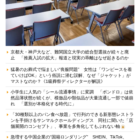
京都大・神戸大など、難関国立大学の総合型選抜が続々と廃
止 「推薦入試の拡大」報道と現実の乖離はなぜ起きるのか
猛暑のお葬式で悩ましい“喪服問題” 女性は「ワンピースを着
ていけばOK」という俗説に潜む誤解、なぜ「ジャケット」が
マストなのか？《1級葬祭ディレクターが解説》
小学生に人気の「シール流通事情」に変調 「ボンドロ」は依
然品薄状態が続くが、模倣品や類似品が大量流通し一部で値崩
れ 「選別が本格化する時代に」
「30種類以上のパン食べ放題」で行列のできる新形態レストラ
ンを手掛けるサンマルクホールディングス 同社に聞いた「店
舗展開のコンセプト」、事業を多角化してもぶれない軸
急増する中国企業の“国籍ロンダリング” SHEIN、TikTok、