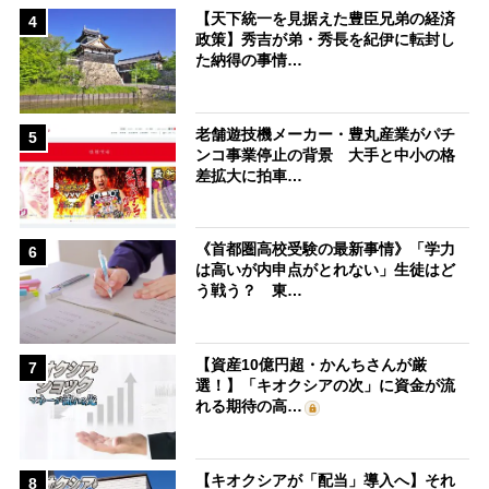
【天下統一を見据えた豊臣兄弟の経済
4
政策】秀吉が弟・秀長を紀伊に転封し
た納得の事情…
老舗遊技機メーカー・豊丸産業がパチ
5
ンコ事業停止の背景 大手と中小の格
差拡大に拍車…
《首都圏高校受験の最新事情》「学力
6
は高いが内申点がとれない」生徒はど
う戦う？ 東…
【資産10億円超・かんちさんが厳
7
選！】「キオクシアの次」に資金が流
れる期待の高…
【キオクシアが「配当」導入へ】それ
8