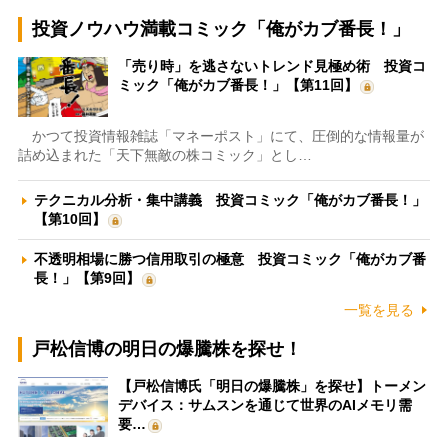
投資ノウハウ満載コミック「俺がカブ番長！」
「売り時」を逃さないトレンド見極め術 投資コ
ミック「俺がカブ番長！」【第11回】
かつて投資情報雑誌「マネーポスト」にて、圧倒的な情報量が
詰め込まれた「天下無敵の株コミック」とし…
テクニカル分析・集中講義 投資コミック「俺がカブ番長！」
【第10回】
不透明相場に勝つ信用取引の極意 投資コミック「俺がカブ番
長！」【第9回】
一覧を見る
戸松信博の明日の爆騰株を探せ！
【戸松信博氏「明日の爆騰株」を探せ】トーメン
デバイス：サムスンを通じて世界のAIメモリ需
要…