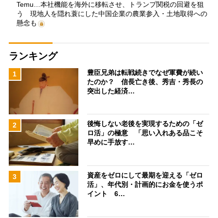
Temu…本社機能を海外に移転させ、トランプ関税の回避を狙
う 現地人を隠れ蓑にした中国企業の農業参入・土地取得への
懸念も
ランキング
豊臣兄弟は転戦続きでなぜ軍費が続い
1
たのか？ 信長亡き後、秀吉・秀長の
突出した経済…
後悔しない老後を実現するための「ゼ
2
ロ活」の極意 「思い入れある品こそ
早めに手放す…
資産をゼロにして最期を迎える「ゼロ
3
活」、年代別・計画的にお金を使うポ
イント 6…