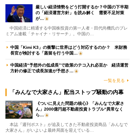
厳しい経済情勢をどう打開するか？中国の下半期
の「経済運営方針」を読み解く 需要不足対策
が…
中国経済に精通する中国株投資の第一人者・田代尚機氏のプレ
ミアム連載「チャイナ・リサーチ」。中国の…
中国「Kimi K3」の衝撃に世界はどう対応するのか？ 米財務
長官が検討する「蒸留を行う中国…
中国経済“予想外の低成長”で政策のテコ入れ必至か 経済運営
方針の修正で成長加速が予想さ…
一覧を見る
「みんなで大家さん」配当ストップ騒動の内幕
《ついに見えた問題の核心》「みんなで大家さ
ん」2000億円超不動産投資トラブル“異常なく
ら…
本誌『週刊ポスト』が追及してきた不動産投資商品「みんなで
大家さん」がいよいよ最終局面を迎えている…