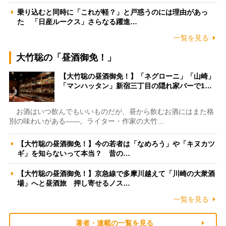
乗り込むと同時に「これが軽？」と戸惑うのには理由があっ
た 「日産ルークス」さらなる躍進…
一覧を見る
大竹聡の「昼酒御免！」
【大竹聡の昼酒御免！】「ネグローニ」「山崎」
「マンハッタン」新宿三丁目の隠れ家バーで1…
お酒はいつ飲んでもいいものだが、昼から飲むお酒にはまた格
別の味わいがある――。ライター・作家の大竹…
【大竹聡の昼酒御免！】今の若者は「なめろう」や「キヌカツ
ギ」を知らないって本当？ 昔の…
【大竹聡の昼酒御免！】京急線で多摩川越えて「川崎の大衆酒
場」へと昼酒旅 押し寄せるノス…
一覧を見る
著者・連載の一覧を見る