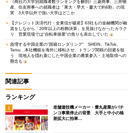
《商社の大学別就職者数ランキングを解剖》三菱商事、三井物
産、住友商事への就職者は「東大・早大・慶大で約6割」の現
実 3大学以外で強い大学はどこか
【クレジット決済代行・全東信が破産】63社もの金融機関が融
資をしながら「20年以上の粉飾決算」を見抜けなかったカラク
リ 営業現場では“自転車操業”の焦りも表出していた
急増する中国企業の“国籍ロンダリング” SHEIN、TikTok、
Temu…本社機能を海外に移転させ、トランプ関税の回避を狙
う 現地人を隠れ蓑にした中国企業の農業参入・土地取得への
懸念も
関連記事
ランキング
老舗遊技機メーカー・豊丸産業がパチ
1
ンコ事業停止の背景 大手と中小の格
差拡大に拍車…