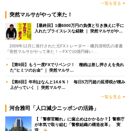
一覧を見る
突然マルサがやって来た！
【最終回】1億6000万円の負債と引き換えに手に
入れたプライスレスな経験 ｜ 突然マルサがや…
2009年12月に発行された元FXトレーダー・磯貝清明氏の著書
『突然マルサがやって来た！～FXで10億円稼い…
【第9回】もう一度FXでリベンジ！ 種銭は差し押さえを免れ
た”ヒミツのお金” ｜ 突然マルサ…
【第8回】年利はなんと14.6％！ 毎日5万円超の延滞税が積み
上がっていく ｜ 突然マルサ…
一覧を見る
河合雅司「人口減少ニッポンの活路」
【「警察官離れ」に歯止めはかかるか？】警察庁
が本気で取り組む「警察組織の構造改革」 実
現…