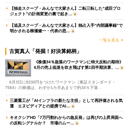
【独走スクープ・みんなで大家さん】二転三転した“成田プロ
ジェクト”の計画変更の裏で起き…
【追及スクープ・みんなで大家さん】独占入手“内部議事録”で
明かされる柳瀬健一・代表の思…
一覧を見る
古賀真人「発掘！好決算銘柄」
《株価34％急落のワークマンに特大反転の期待》
6月の売上低迷を吹き飛ばす第1四半期決算、…
6月3日に8330円をつけたワークマン（東証スタンダード・
7564）の株価は、わずか1カ月あまりで約34％下落…
三菱重工が「AIインフラの新たな主役」として再評価される気
運 エヌビディアとの提携でAI…
キオクシアHD「7万円割れからの急反発」は再びの上昇局面へ
の反転シグナルか？ 市場のムー…