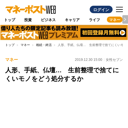
ログイン
トップ
投資
ビジネス
キャリア
ライフ
マネー
トップ
マネー
相続・終活
人形、手紙、仏壇… 生前整理で捨てにくいモノ
マネー
2019.12.30 15:00
女性セブン
人形、手紙、仏壇… 生前整理で捨てに
くいモノをどう処分するか
Loaded
:
100.00%
/
Unmute