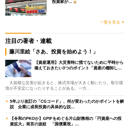
投資家が…
一覧を見る
注目の著者・連載
藤川里絵「さあ、投資を始めよう！」
【資産運用】大災害時に慌てないために平時から
備えておきたい3つのポイント「資産の棚卸し…
大規模な災害が起きると、株式市場が大きく動いたり、取引環
境が不安定になったりすることがある。一方…
5年ぶり改訂の「CGコード」、何が変わったのかポイントを解
説 企業に成長投資の具体的な説…
【令和のPKOか】GPIFをめぐる片山財務相の「円資産への投
資拡大」発言の波紋 「国債重視」…