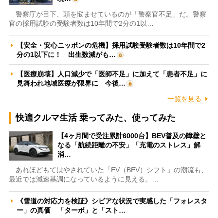
警察庁が目下、頭を悩ませているのが「警察官不足」だ。警察
官の採用試験の受験者数は10年間で2分の1以…
【安全・安心ニッポンの危機】採用試験受験者数は10年間で2
分の1以下に！ 出生数減がも…
【医療崩壊】人口減少で「医師不足」に加えて「患者不足」に
見舞われ地域医療が限界に 今後…
一覧を見る
快適クルマ生活 乗ってみた、使ってみた
【4ヶ月間で受注累計6000台】BEV普及の障壁と
なる「航続距離の不安」「充電のストレス」解
消…
あれほどもてはやされていた「EV（BEV）シフト」の潮流も、
最近では減速基調になっているように見える。…
《雪道の対応力を検証》シビアな状況で実感した「フォレスタ
ー」の真価 「ターボ」と「スト…