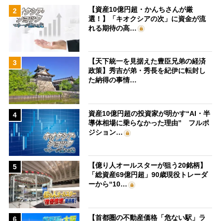
【資産10億円超・かんちさんが厳
2
選！】「キオクシアの次」に資金が流
れる期待の高…
【天下統一を見据えた豊臣兄弟の経済
3
政策】秀吉が弟・秀長を紀伊に転封し
た納得の事情…
資産10億円超の投資家が明かす“AI・半
4
導体相場に乗らなかった理由” フルポ
ジション…
【億り人オールスターが狙う20銘柄】
5
「総資産69億円超」90歳現役トレーダ
ーから“10…
【首都圏の不動産価格「危ない駅」ラ
6