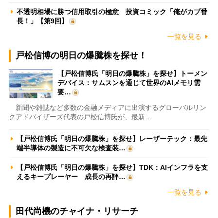
不透明相場に勝つ信用取引の極意 投資コミック「俺がカブ番
長！」【第9回】
一覧を見る
戸松信博の明日の爆騰株を探せ！
【戸松信博氏「明日の爆騰株」を探せ】トーメン
デバイス：サムスンを通じて世界のAIメモリ需
要…
新聞や雑誌など多数の金融メディアに出演するグローバルリン
クアドバイザーズ代表の戸松信博氏が、最新…
【戸松信博氏「明日の爆騰株」を探せ】レーザーテック：最先
端半導体の製造に不可欠な検査装…
【戸松信博氏「明日の爆騰株」を探せ】TDK：AIインフラを支
えるキープレーヤー 成長の再評…
一覧を見る
田代尚機のチャイナ・リサーチ