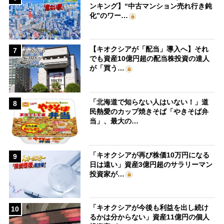
ンキング】“中古マンション売れ行き鈍
化”のワー…
【キオクシアが「配当」導入へ】それ
7
でも資産10億円超の配当株投資の達人
が「買う…
「北海道で知らない人はいない！」道
8
民熱愛のカップ焼きそば「やきそば弁
当」、最大の…
「キオクシアが再び株価10万円になる
9
日は遠い」資産3億円超のサラリーマン
投資家が…
「キオクシアが今後も利益を出し続け
10
るかは分からない」資産11億円の個人