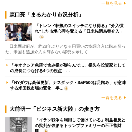
一覧を見る
森口亮「まるわかり市況分析」
「トレンド転換のスイッチになり得る」“介入慣
れ”した市場心理を変える「日米協調為替介入」
…
日米両政府が、約28年ぶりとなる円買いの協調介入に踏み切っ
た。米国も追加介入を辞さない姿勢を示して…
「キオクシア急落で含み損が膨らんで…」損失を投資家として
の成長につなげる4つの視点 …
「NYダウは高値更新、ナスダック・S&P500は足踏み」が意味
する米国株市場の変化 半…
一覧を見る
大前研一「ビジネス新大陸」の歩き方
「イラン戦争を利用して儲けている」利益相反と
の批判が強まるトランプファミリーの不正蓄財
疑…