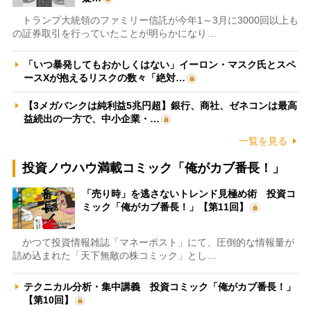
トランプ大統領のファミリー信託が今年1～3月に3000回以上も
の証券取引を行っていたことが明らかになり…
「いつ暴発してもおかしくはない」イーロン・マスク氏とスペ
ースXが抱えるリスクの数々「絶対…
【3メガバンクは純利益5兆円超】銀行、商社、ゼネコンは最高
益続出の一方で、中小企業・…
一覧を見る
投資ノウハウ満載コミック「俺がカブ番長！」
「売り時」を逃さないトレンド見極め術 投資コ
ミック「俺がカブ番長！」【第11回】
かつて投資情報雑誌「マネーポスト」にて、圧倒的な情報量が
詰め込まれた「天下無敵の株コミック」とし…
テクニカル分析・集中講義 投資コミック「俺がカブ番長！」
【第10回】