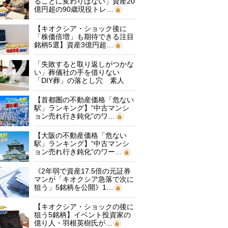
ることに変わりはない」資産20
億円超の90歳現役トレ…
【キオクシア・ショック後に
「株価倍増」も期待できる注目
銘柄5選】資産3億円超…
「失敗すると取り返しがつかな
い」葬儀社の手を借りない
「DIY葬」の落とし穴 素人
に…
【首都圏の不動産価格「危ない
駅」ランキング】“中古マンシ
ョン売れ行き鈍化”のワ…
【大阪の不動産価格「危ない
駅」ランキング】“中古マンシ
ョン売れ行き鈍化”のワー…
《2年弱で資産17.5倍の元証券
マンが「キオクシア急落で次に
狙う」5銘柄を公開》1…
【キオクシア・ショックの後に
狙う5銘柄】イベント投資家の
億り人・羽根英樹氏が…