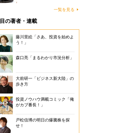
一覧を見る
目の著者・連載
藤川里絵「さあ、投資を始めよ
う！」
森口亮「まるわかり市況分析」
大前研一「ビジネス新大陸」の
歩き方
投資ノウハウ満載コミック「俺
がカブ番長！」
戸松信博の明日の爆騰株を探
せ！