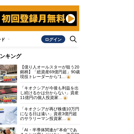
ンド
ログイン
ンキング
【億り人オールスターが狙う20
銘柄】「総資産69億円超」90歳
現役トレーダーから“1…
「キオクシアが今後も利益を出
し続けるかは分からない」資産
11億円の個人投資家…
「キオクシアが再び株価10万円
になる日は遠い」資産3億円超
のサラリーマン投資家…
「AI・半導体関連が“本命”であ