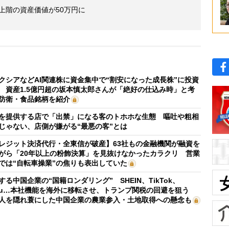
最上階の資産価値が50万円に
クシアなどAI関連株に資金集中で“割安になった成長株”に投資
 資産1.5億円超の坂本慎太郎さんが「絶好の仕込み時」と考
防衛・食品銘柄を紹介
を提供する店で「出禁」になる客のトホホな生態 嘔吐や粗相
じゃない、店側が嫌がる“最悪の客”とは
レジット決済代行・全東信が破産】63社もの金融機関が融資を
がら「20年以上の粉飾決算」を見抜けなかったカラクリ 営業
では“自転車操業”の焦りも表出していた
する中国企業の“国籍ロンダリング” SHEIN、TikTok、
mu…本社機能を海外に移転させ、トランプ関税の回避を狙う
人を隠れ蓑にした中国企業の農業参入・土地取得への懸念も