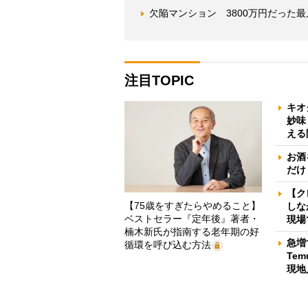
欠陥マンション 3800万円だった
注目TOPIC
キオ
妙味
える
お酒
だけ
【ク
【75歳をすぎたらやめること】
しな
ベストセラー『定年後』著者・
現場
楠木新氏が指南する老年期の好
急増
循環を呼び込む方法
Te
現地