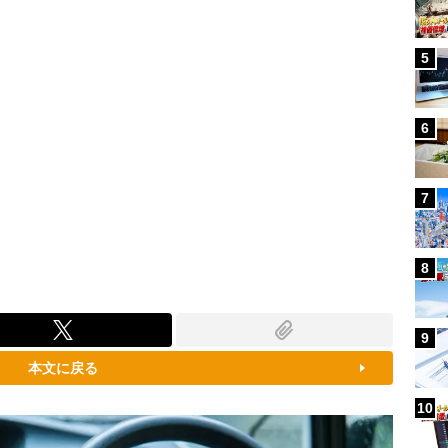
5
6
7
8
9
本文に戻る
10