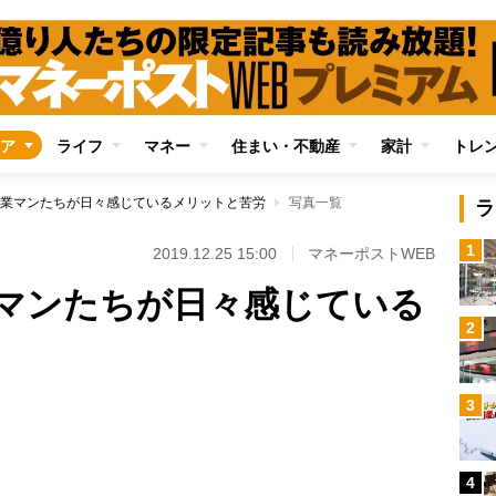
ア
ライフ
マネー
住まい・不動産
家計
トレ
業マンたちが日々感じているメリットと苦労
写真一覧
ラ
1
2019.12.25 15:00
マネーポストWEB
マンたちが日々感じている
2
3
Loaded
:
96.70%
4