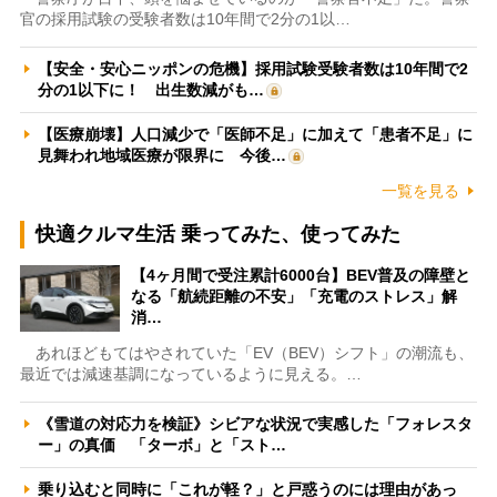
官の採用試験の受験者数は10年間で2分の1以…
【安全・安心ニッポンの危機】採用試験受験者数は10年間で2
分の1以下に！ 出生数減がも…
【医療崩壊】人口減少で「医師不足」に加えて「患者不足」に
見舞われ地域医療が限界に 今後…
一覧を見る
快適クルマ生活 乗ってみた、使ってみた
【4ヶ月間で受注累計6000台】BEV普及の障壁と
なる「航続距離の不安」「充電のストレス」解
消…
あれほどもてはやされていた「EV（BEV）シフト」の潮流も、
最近では減速基調になっているように見える。…
《雪道の対応力を検証》シビアな状況で実感した「フォレスタ
ー」の真価 「ターボ」と「スト…
乗り込むと同時に「これが軽？」と戸惑うのには理由があっ