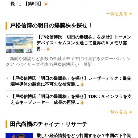
長！」【第9回】
一覧を見る
戸松信博の明日の爆騰株を探せ！
【戸松信博氏「明日の爆騰株」を探せ】トーメン
デバイス：サムスンを通じて世界のAIメモリ需
要…
新聞や雑誌など多数の金融メディアに出演するグローバルリン
クアドバイザーズ代表の戸松信博氏が、最新…
【戸松信博氏「明日の爆騰株」を探せ】レーザーテック：最先
端半導体の製造に不可欠な検査装…
【戸松信博氏「明日の爆騰株」を探せ】TDK：AIインフラを支
えるキープレーヤー 成長の再評…
一覧を見る
田代尚機のチャイナ・リサーチ
厳しい経済情勢をどう打開するか？中国の下半期