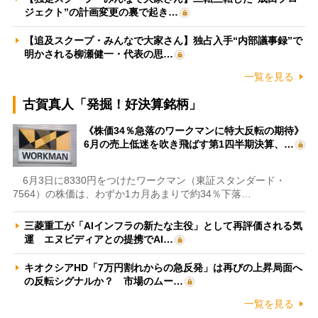
ジェクト”の計画変更の裏で起き…
【追及スクープ・みんなで大家さん】独占入手“内部議事録”で
明かされる柳瀬健一・代表の思…
一覧を見る
古賀真人「発掘！好決算銘柄」
《株価34％急落のワークマンに特大反転の期待》
6月の売上低迷を吹き飛ばす第1四半期決算、…
6月3日に8330円をつけたワークマン（東証スタンダード・
7564）の株価は、わずか1カ月あまりで約34％下落…
三菱重工が「AIインフラの新たな主役」として再評価される気
運 エヌビディアとの提携でAI…
キオクシアHD「7万円割れからの急反発」は再びの上昇局面へ
の反転シグナルか？ 市場のムー…
一覧を見る