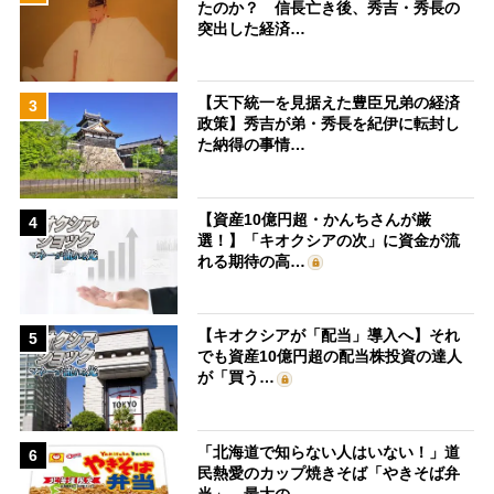
たのか？ 信長亡き後、秀吉・秀長の
突出した経済…
【天下統一を見据えた豊臣兄弟の経済
3
政策】秀吉が弟・秀長を紀伊に転封し
た納得の事情…
【資産10億円超・かんちさんが厳
4
選！】「キオクシアの次」に資金が流
れる期待の高…
【キオクシアが「配当」導入へ】それ
5
でも資産10億円超の配当株投資の達人
が「買う…
「北海道で知らない人はいない！」道
6
民熱愛のカップ焼きそば「やきそば弁
当」、最大の…