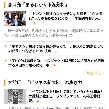
森口亮「まるわかり市況分析」
「トレンド転換のスイッチになり得る」“介入慣
れ”した市場心理を変える「日米協調為替介入」
…
日米両政府が、約28年ぶりとなる円買いの協調介入に踏み切っ
た。米国も追加介入を辞さない姿勢を示して…
「キオクシア急落で含み損が膨らんで…」損失を投資家として
の成長につなげる4つの視点 …
「NYダウは高値更新、ナスダック・S&P500は足踏み」が意味
する米国株市場の変化 半…
一覧を見る
大前研一「ビジネス新大陸」の歩き方
「イラン戦争を利用して儲けている」利益相反と
の批判が強まるトランプファミリーの不正蓄財
疑…
トランプ大統領のファミリー信託が今年1～3月に3000回以上も