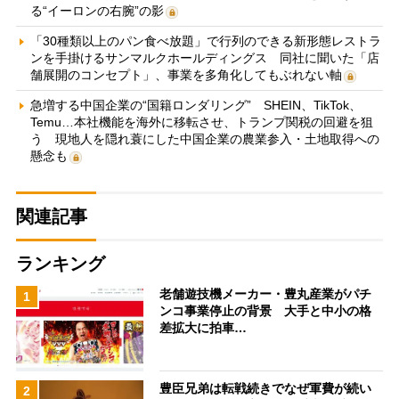
る“イーロンの右腕”の影
「30種類以上のパン食べ放題」で行列のできる新形態レストラ
ンを手掛けるサンマルクホールディングス 同社に聞いた「店
舗展開のコンセプト」、事業を多角化してもぶれない軸
急増する中国企業の“国籍ロンダリング” SHEIN、TikTok、
Temu…本社機能を海外に移転させ、トランプ関税の回避を狙
う 現地人を隠れ蓑にした中国企業の農業参入・土地取得への
懸念も
関連記事
ランキング
老舗遊技機メーカー・豊丸産業がパチ
1
ンコ事業停止の背景 大手と中小の格
差拡大に拍車…
豊臣兄弟は転戦続きでなぜ軍費が続い
2