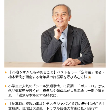
【75歳をすぎたらやめること】ベストセラー『定年後』著者・
楠木新氏が指南する老年期の好循環を呼び込む方法
小学生に人気の「シール流通事情」に変調 「ボンドロ」は依
然品薄状態が続くが、模倣品や類似品が大量流通し一部で値崩
れ 「選別が本格化する時代に」
【納車時に複数の事故】テスラジャパン“多額のEV補助金”で注
文殺到、現場は大混乱 トラブル続発の背後に見え隠れす