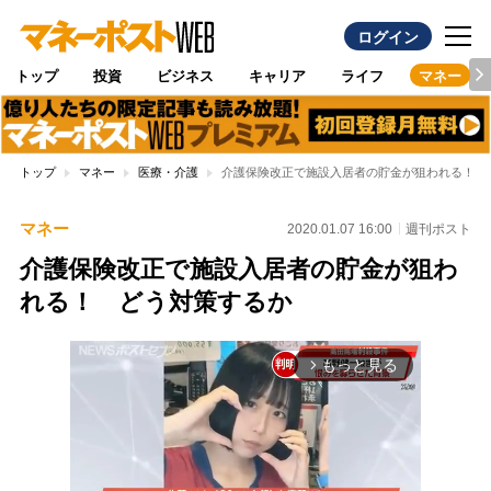
ログイン
トップ
投資
ビジネス
キャリア
ライフ
マネー
トップ
マネー
医療・介護
介護保険改正で施設入居者の貯金が狙われる！ 
マネー
2020.01.07 16:00
週刊ポスト
介護保険改正で施設入居者の貯金が狙わ
れる！ どう対策するか
もっと見る
arrow_forward_ios