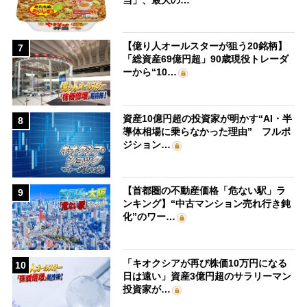
【億り人オールスターが狙う20銘柄】
7
「総資産69億円超」90歳現役トレーダ
ーから“10…
資産10億円超の投資家が明かす“AI・半
8
導体相場に乗らなかった理由” フルポ
ジション…
【首都圏の不動産価格「危ない駅」ラ
9
ンキング】“中古マンション売れ行き鈍
化”のワー…
「キオクシアが再び株価10万円になる
10
日は遠い」資産3億円超のサラリーマン
投資家が…