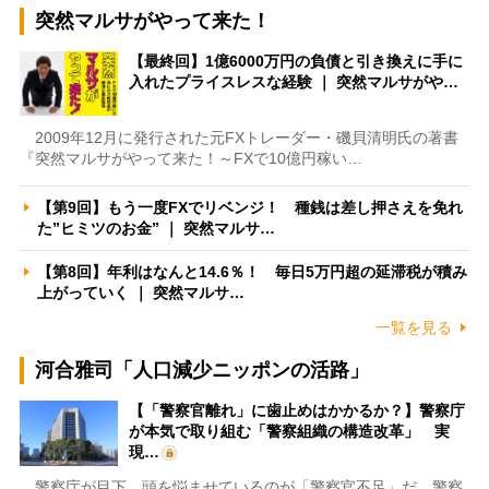
突然マルサがやって来た！
【最終回】1億6000万円の負債と引き換えに手に
入れたプライスレスな経験 ｜ 突然マルサがや…
2009年12月に発行された元FXトレーダー・磯貝清明氏の著書
『突然マルサがやって来た！～FXで10億円稼い…
【第9回】もう一度FXでリベンジ！ 種銭は差し押さえを免れ
た”ヒミツのお金” ｜ 突然マルサ…
【第8回】年利はなんと14.6％！ 毎日5万円超の延滞税が積み
上がっていく ｜ 突然マルサ…
一覧を見る
河合雅司「人口減少ニッポンの活路」
【「警察官離れ」に歯止めはかかるか？】警察庁
が本気で取り組む「警察組織の構造改革」 実
現…
警察庁が目下、頭を悩ませているのが「警察官不足」だ。警察