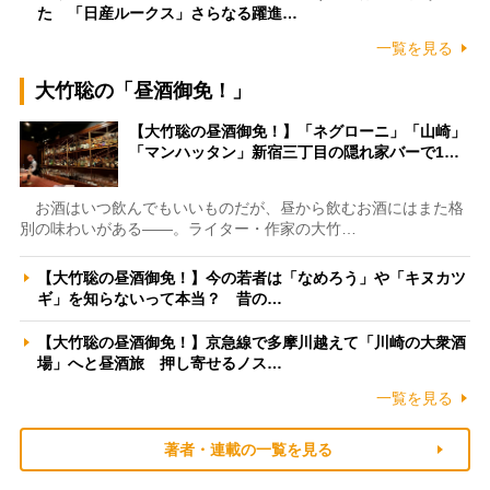
た 「日産ルークス」さらなる躍進…
一覧を見る
大竹聡の「昼酒御免！」
【大竹聡の昼酒御免！】「ネグローニ」「山崎」
「マンハッタン」新宿三丁目の隠れ家バーで1…
お酒はいつ飲んでもいいものだが、昼から飲むお酒にはまた格
別の味わいがある――。ライター・作家の大竹…
【大竹聡の昼酒御免！】今の若者は「なめろう」や「キヌカツ
ギ」を知らないって本当？ 昔の…
【大竹聡の昼酒御免！】京急線で多摩川越えて「川崎の大衆酒
場」へと昼酒旅 押し寄せるノス…
一覧を見る
著者・連載の一覧を見る