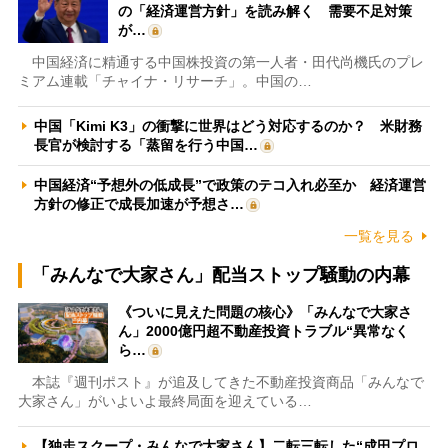
の「経済運営方針」を読み解く 需要不足対策
が…
中国経済に精通する中国株投資の第一人者・田代尚機氏のプレ
ミアム連載「チャイナ・リサーチ」。中国の…
中国「Kimi K3」の衝撃に世界はどう対応するのか？ 米財務
長官が検討する「蒸留を行う中国…
中国経済“予想外の低成長”で政策のテコ入れ必至か 経済運営
方針の修正で成長加速が予想さ…
一覧を見る
「みんなで大家さん」配当ストップ騒動の内幕
《ついに見えた問題の核心》「みんなで大家さ
ん」2000億円超不動産投資トラブル“異常なく
ら…
本誌『週刊ポスト』が追及してきた不動産投資商品「みんなで
大家さん」がいよいよ最終局面を迎えている…
【独走スクープ・みんなで大家さん】二転三転した“成田プロ