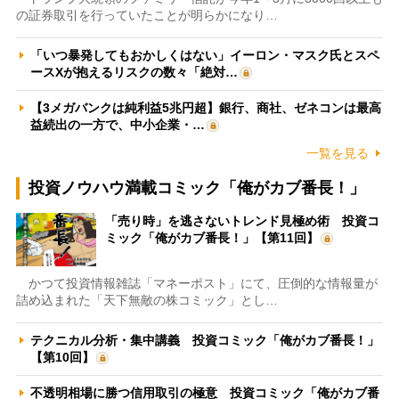
の証券取引を行っていたことが明らかになり…
「いつ暴発してもおかしくはない」イーロン・マスク氏とスペ
ースXが抱えるリスクの数々「絶対…
【3メガバンクは純利益5兆円超】銀行、商社、ゼネコンは最高
益続出の一方で、中小企業・…
一覧を見る
投資ノウハウ満載コミック「俺がカブ番長！」
「売り時」を逃さないトレンド見極め術 投資コ
ミック「俺がカブ番長！」【第11回】
かつて投資情報雑誌「マネーポスト」にて、圧倒的な情報量が
詰め込まれた「天下無敵の株コミック」とし…
テクニカル分析・集中講義 投資コミック「俺がカブ番長！」
【第10回】
不透明相場に勝つ信用取引の極意 投資コミック「俺がカブ番