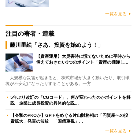
一覧を見る
注目の著者・連載
藤川里絵「さあ、投資を始めよう！」
【資産運用】大災害時に慌てないために平時から
備えておきたい3つのポイント「資産の棚卸し…
大規模な災害が起きると、株式市場が大きく動いたり、取引環
境が不安定になったりすることがある。一方…
5年ぶり改訂の「CGコード」、何が変わったのかポイントを解
説 企業に成長投資の具体的な説…
【令和のPKOか】GPIFをめぐる片山財務相の「円資産への投
資拡大」発言の波紋 「国債重視」…
一覧を見る