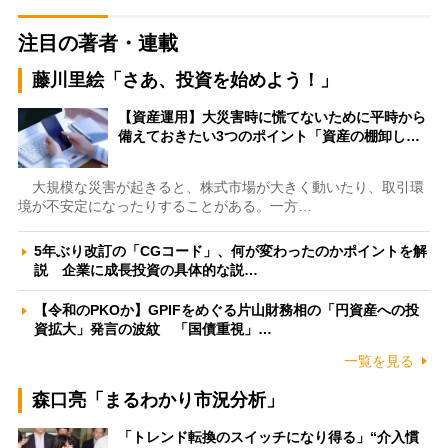
注目の著者・連載
藤川里絵「さあ、投資を始めよう！」
【資産運用】大災害時に慌てないために平時から
備えておきたい3つのポイント「資産の棚卸し…
大規模な災害が起きると、株式市場が大きく動いたり、取引環
境が不安定になったりすることがある。一方…
5年ぶり改訂の「CGコード」、何が変わったのかポイントを解
説 企業に成長投資の具体的な説…
【令和のPKOか】GPIFをめぐる片山財務相の「円資産への投
資拡大」発言の波紋 「国債重視」…
一覧を見る
森口亮「まるわかり市況分析」
「トレンド転換のスイッチになり得る」“介入慣