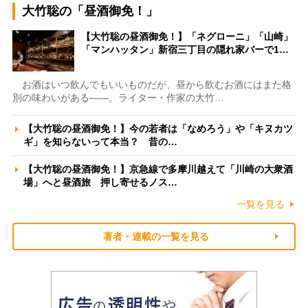
大竹聡の「昼酒御免！」
【大竹聡の昼酒御免！】「ネグローニ」「山崎」
「マンハッタン」新宿三丁目の隠れ家バーで1…
お酒はいつ飲んでもいいものだが、昼から飲むお酒にはまた格
別の味わいがある――。ライター・作家の大竹…
【大竹聡の昼酒御免！】今の若者は「なめろう」や「キヌカツ
ギ」を知らないって本当？ 昔の…
【大竹聡の昼酒御免！】京急線で多摩川越えて「川崎の大衆酒
場」へと昼酒旅 押し寄せるノス…
一覧を見る
著者・連載の一覧を見る