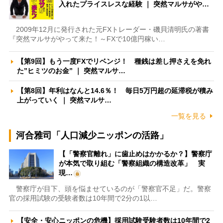
入れたプライスレスな経験 ｜ 突然マルサがや…
2009年12月に発行された元FXトレーダー・磯貝清明氏の著書
『突然マルサがやって来た！～FXで10億円稼い…
【第9回】もう一度FXでリベンジ！ 種銭は差し押さえを免れ
た”ヒミツのお金” ｜ 突然マルサ…
【第8回】年利はなんと14.6％！ 毎日5万円超の延滞税が積み
上がっていく ｜ 突然マルサ…
一覧を見る
河合雅司「人口減少ニッポンの活路」
【「警察官離れ」に歯止めはかかるか？】警察庁
が本気で取り組む「警察組織の構造改革」 実
現…
警察庁が目下、頭を悩ませているのが「警察官不足」だ。警察
官の採用試験の受験者数は10年間で2分の1以…
【安全・安心ニッポンの危機】採用試験受験者数は10年間で2