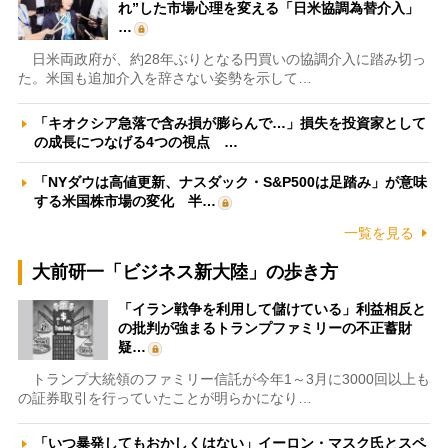
れ”した市場心理を変える「日米協調為替介入」
…
日米両政府が、約28年ぶりとなる円買いの協調介入に踏み切っ
た。米国も追加介入を辞さない姿勢を示して…
「キオクシア急落で含み損が膨らんで…」損失を投資家として
の成長につなげる4つの視点 …
「NYダウは高値更新、ナスダック・S&P500は足踏み」が意味
する米国株市場の変化 半…
一覧を見る
大前研一「ビジネス新大陸」の歩き方
「イラン戦争を利用して儲けている」利益相反と
の批判が強まるトランプファミリーの不正蓄財
疑…
トランプ大統領のファミリー信託が今年1～3月に3000回以上も
の証券取引を行っていたことが明らかになり…
「いつ暴発してもおかしくはない」イーロン・マスク氏とスペ