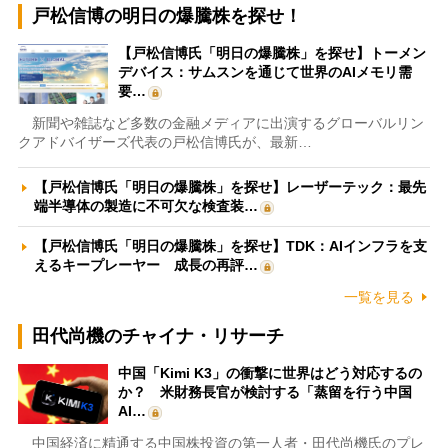
戸松信博の明日の爆騰株を探せ！
【戸松信博氏「明日の爆騰株」を探せ】トーメン
デバイス：サムスンを通じて世界のAIメモリ需
要…
新聞や雑誌など多数の金融メディアに出演するグローバルリン
クアドバイザーズ代表の戸松信博氏が、最新…
【戸松信博氏「明日の爆騰株」を探せ】レーザーテック：最先
端半導体の製造に不可欠な検査装…
【戸松信博氏「明日の爆騰株」を探せ】TDK：AIインフラを支
えるキープレーヤー 成長の再評…
一覧を見る
田代尚機のチャイナ・リサーチ
中国「Kimi K3」の衝撃に世界はどう対応するの
か？ 米財務長官が検討する「蒸留を行う中国
AI…
中国経済に精通する中国株投資の第一人者・田代尚機氏のプレ