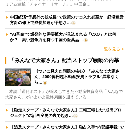
ミアム連載「チャイナ・リサーチ」。中国企…
中国経済“予想外の低成長”で政策のテコ入れ必至か 経済運営
方針の修正で成長加速が予想さ…
“AI革命”で爆発的な需要拡大が見込まれる「CXO」とは何
か？ 高い競争力を持つ中国の医薬品…
一覧を見る
「みんなで大家さん」配当ストップ騒動の内幕
《ついに見えた問題の核心》「みんなで大家さ
ん」2000億円超不動産投資トラブル“異常なく
ら…
本誌『週刊ポスト』が追及してきた不動産投資商品「みんなで
大家さん」がいよいよ最終局面を迎えている…
【独走スクープ・みんなで大家さん】二転三転した“成田プロ
ジェクト”の計画変更の裏で起き…
【追及スクープ・みんなで大家さん】独占入手“内部議事録”で