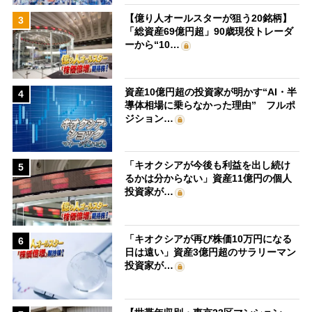
【億り人オールスターが狙う20銘柄】
3
「総資産69億円超」90歳現役トレーダ
ーから“10…
資産10億円超の投資家が明かす“AI・半
4
導体相場に乗らなかった理由” フルポ
ジション…
「キオクシアが今後も利益を出し続け
5
るかは分からない」資産11億円の個人
投資家が…
「キオクシアが再び株価10万円になる
6
日は遠い」資産3億円超のサラリーマン
投資家が…