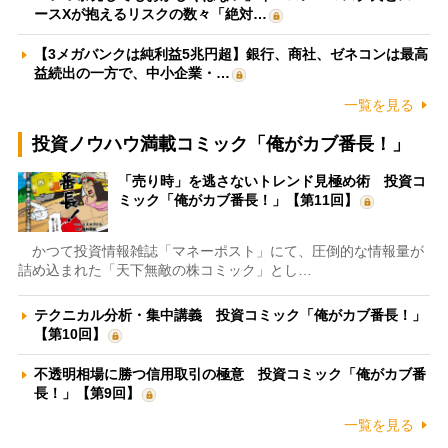
ースXが抱えるリスクの数々「絶対…
【3メガバンクは純利益5兆円超】銀行、商社、ゼネコンは最高
益続出の一方で、中小企業・…
一覧を見る
投資ノウハウ満載コミック「俺がカブ番長！」
「売り時」を逃さないトレンド見極め術 投資コ
ミック「俺がカブ番長！」【第11回】
かつて投資情報雑誌「マネーポスト」にて、圧倒的な情報量が
詰め込まれた「天下無敵の株コミック」とし…
テクニカル分析・集中講義 投資コミック「俺がカブ番長！」
【第10回】
不透明相場に勝つ信用取引の極意 投資コミック「俺がカブ番
長！」【第9回】
一覧を見る