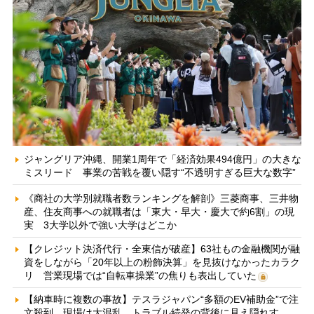
ジャングリア沖縄、開業1周年で「経済効果494億円」の大きな
ミスリード 事業の苦戦を覆い隠す“不透明すぎる巨大な数字”
《商社の大学別就職者数ランキングを解剖》三菱商事、三井物
産、住友商事への就職者は「東大・早大・慶大で約6割」の現
実 3大学以外で強い大学はどこか
【クレジット決済代行・全東信が破産】63社もの金融機関が融
資をしながら「20年以上の粉飾決算」を見抜けなかったカラク
リ 営業現場では“自転車操業”の焦りも表出していた
【納車時に複数の事故】テスラジャパン“多額のEV補助金”で注
文殺到、現場は大混乱 トラブル続発の背後に見え隠れす