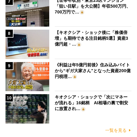
【世帯年収別・東京23区マンション
7
「狙い目駅」を大公開】年収500万円、
700万円で…
【キオクシア・ショック後に「株価倍
8
増」も期待できる注目銘柄5選】資産3
億円超・…
《利益は年5億円前後》住み込みバイト
9
から“ギガ大家さん”となった資産200億
円税理…
キオクシア・ショックで「次にマネー
10
が流れる」16銘柄 AI相場の裏で割安
に放置され…
一覧を見る