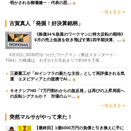
明かされる柳瀬健一・代表の思…
一覧を見る
古賀真人「発掘！好決算銘柄」
《株価34％急落のワークマンに特大反転の期待》
6月の売上低迷を吹き飛ばす第1四半期決算、…
6月3日に8330円をつけたワークマン（東証スタンダード・
7564）の株価は、わずか1カ月あまりで約34％下落…
三菱重工が「AIインフラの新たな主役」として再評価される気
運 エヌビディアとの提携でAI…
キオクシアHD「7万円割れからの急反発」は再びの上昇局面へ
の反転シグナルか？ 市場のムー…
一覧を見る
突然マルサがやって来た！
【最終回】1億6000万円の負債と引き換えに手に