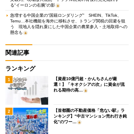
る“イーロンの右腕”の影
急増する中国企業の“国籍ロンダリング” SHEIN、TikTok、
Temu…本社機能を海外に移転させ、トランプ関税の回避を狙
う 現地人を隠れ蓑にした中国企業の農業参入・土地取得への
懸念も
関連記事
ランキング
【資産10億円超・かんちさんが厳
1
選！】「キオクシアの次」に資金が流
れる期待の高…
【首都圏の不動産価格「危ない駅」ラ
2
ンキング】“中古マンション売れ行き鈍
化”のワー…