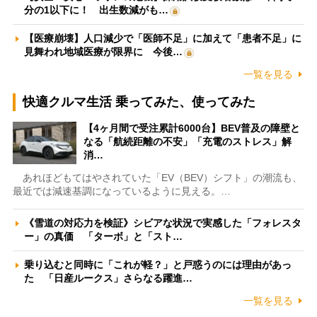
分の1以下に！ 出生数減がも…
【医療崩壊】人口減少で「医師不足」に加えて「患者不足」に
見舞われ地域医療が限界に 今後…
一覧を見る
快適クルマ生活 乗ってみた、使ってみた
【4ヶ月間で受注累計6000台】BEV普及の障壁と
なる「航続距離の不安」「充電のストレス」解
消…
あれほどもてはやされていた「EV（BEV）シフト」の潮流も、
最近では減速基調になっているように見える。…
《雪道の対応力を検証》シビアな状況で実感した「フォレスタ
ー」の真価 「ターボ」と「スト…
乗り込むと同時に「これが軽？」と戸惑うのには理由があっ
た 「日産ルークス」さらなる躍進…
一覧を見る