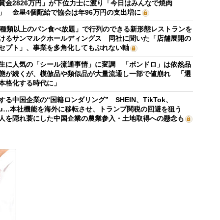
賞金2826万円」が下位力士に渡り「今日はみんなで焼肉
」 金星4個配給で協会は年96万円の支出増に
0種類以上のパン食べ放題」で行列のできる新形態レストランを
けるサンマルクホールディングス 同社に聞いた「店舗展開の
セプト」、事業を多角化してもぶれない軸
生に人気の「シール流通事情」に変調 「ボンドロ」は依然品
態が続くが、模倣品や類似品が大量流通し一部で値崩れ 「選
本格化する時代に」
する中国企業の“国籍ロンダリング” SHEIN、TikTok、
mu…本社機能を海外に移転させ、トランプ関税の回避を狙う
人を隠れ蓑にした中国企業の農業参入・土地取得への懸念も