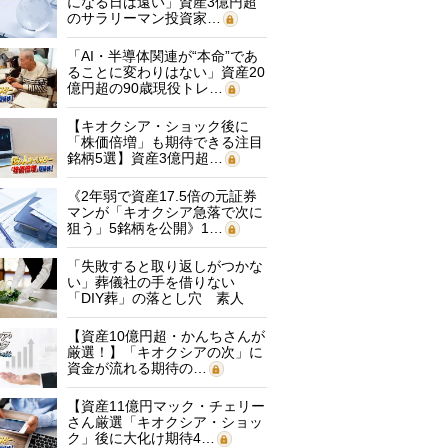
になる日は遠い」資産3億円超
のサラリーマン投資家…
「AI・半導体関連が“本命”であ
ることに変わりはない」資産20
億円超の90歳現役トレ…
【キオクシア・ショック後に
「株価倍増」も期待できる注目
銘柄5選】資産3億円超…
《2年弱で資産17.5倍の元証券
マンが「キオクシア急落で次に
狙う」5銘柄を公開》1…
「失敗すると取り返しがつかな
い」葬儀社の手を借りない
「DIY葬」の落とし穴 素人
に…
【資産10億円超・かんちさんが
厳選！】「キオクシアの次」に
資金が流れる期待の…
【資産11億円マック・チェリー
さん厳選「キオクシア・ショッ
ク」後に大化け期待4…