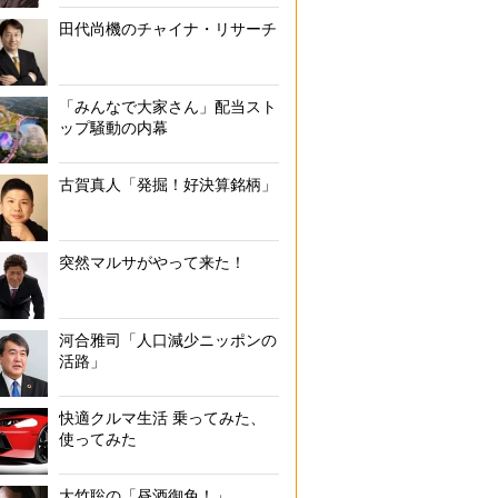
田代尚機のチャイナ・リサーチ
「みんなで大家さん」配当スト
ップ騒動の内幕
古賀真人「発掘！好決算銘柄」
突然マルサがやって来た！
河合雅司「人口減少ニッポンの
活路」
快適クルマ生活 乗ってみた、
使ってみた
大竹聡の「昼酒御免！」