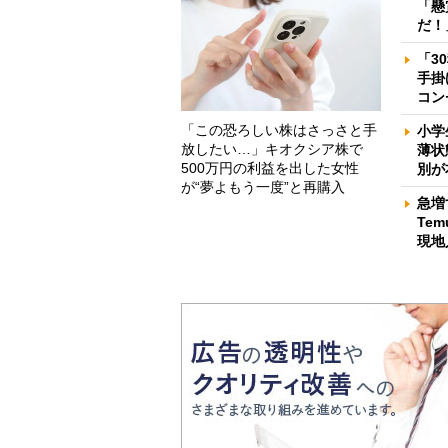
「懸
だ！
「3
手掛
コン
「この恐ろしい株はさっさと手
小学
放したい…」キオクシア株で
薄状
500万円の利益を出した女性
別が
が“夢よもう一度”と再購入
急増
Te
現地