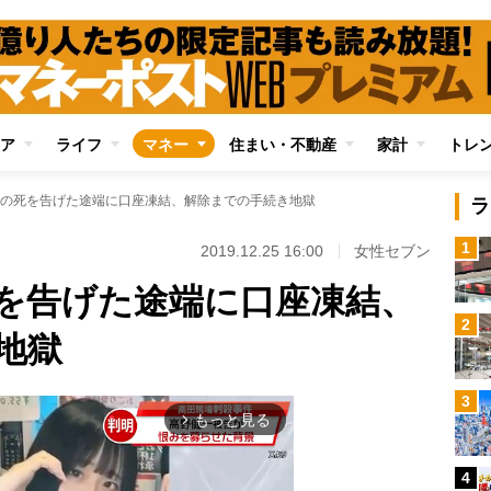
ア
ライフ
マネー
住まい・不動産
家計
トレ
の死を告げた途端に口座凍結、解除までの手続き地獄
ラ
1
2019.12.25 16:00
女性セブン
を告げた途端に口座凍結、
2
地獄
3
もっと見る
arrow_forward_ios
4