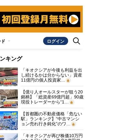
ンド
ログイン
ンキング
「キオクシアが今後も利益を出
し続けるかは分からない」資産
11億円の個人投資家…
【億り人オールスターが狙う20
銘柄】「総資産69億円超」90歳
現役トレーダーから“1…
【首都圏の不動産価格「危ない
駅」ランキング】“中古マンシ
ョン売れ行き鈍化”のワ…
「キオクシアが再び株価10万円