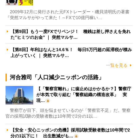
2009年12月に発行された元FXトレーダー・磯貝清明氏の著書
『突然マルサがやって来た！～FXで10億円稼い…
【第9回】もう一度FXでリベンジ！ 種銭は差し押さえを免れ
た”ヒミツのお金” ｜ 突然マルサ…
【第8回】年利はなんと14.6％！ 毎日5万円超の延滞税が積み
上がっていく ｜ 突然マルサ…
一覧を見る
河合雅司「人口減少ニッポンの活路」
【「警察官離れ」に歯止めはかかるか？】警察庁
が本気で取り組む「警察組織の構造改革」 実
現…
警察庁が目下、頭を悩ませているのが「警察官不足」だ。警察
官の採用試験の受験者数は10年間で2分の1以…
【安全・安心ニッポンの危機】採用試験受験者数は10年間で2
分の1以下に！ 出生数減がも…