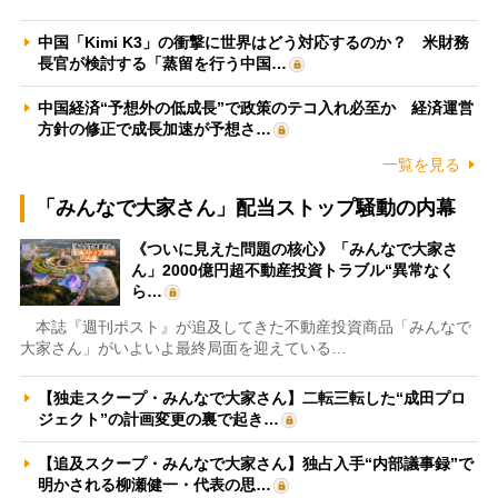
中国「Kimi K3」の衝撃に世界はどう対応するのか？ 米財務
長官が検討する「蒸留を行う中国…
中国経済“予想外の低成長”で政策のテコ入れ必至か 経済運営
方針の修正で成長加速が予想さ…
一覧を見る
「みんなで大家さん」配当ストップ騒動の内幕
《ついに見えた問題の核心》「みんなで大家さ
ん」2000億円超不動産投資トラブル“異常なく
ら…
本誌『週刊ポスト』が追及してきた不動産投資商品「みんなで
大家さん」がいよいよ最終局面を迎えている…
【独走スクープ・みんなで大家さん】二転三転した“成田プロ
ジェクト”の計画変更の裏で起き…
【追及スクープ・みんなで大家さん】独占入手“内部議事録”で
明かされる柳瀬健一・代表の思…