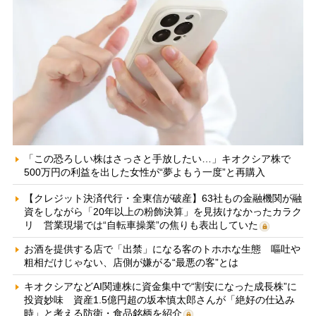
「この恐ろしい株はさっさと手放したい…」キオクシア株で
500万円の利益を出した女性が“夢よもう一度”と再購入
【クレジット決済代行・全東信が破産】63社もの金融機関が融
資をしながら「20年以上の粉飾決算」を見抜けなかったカラク
リ 営業現場では“自転車操業”の焦りも表出していた
お酒を提供する店で「出禁」になる客のトホホな生態 嘔吐や
粗相だけじゃない、店側が嫌がる“最悪の客”とは
キオクシアなどAI関連株に資金集中で“割安になった成長株”に
投資妙味 資産1.5億円超の坂本慎太郎さんが「絶好の仕込み
時」と考える防衛・食品銘柄を紹介