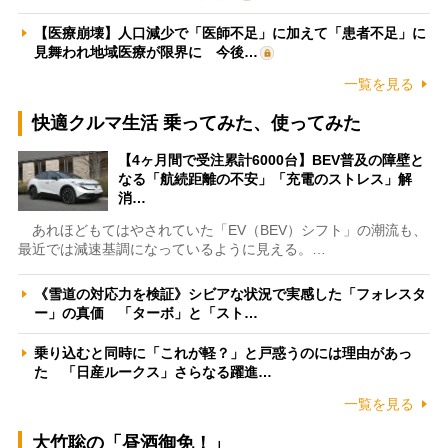
【医療崩壊】人口減少で「医師不足」に加えて「患者不足」に
見舞われ地域医療が限界に 今後…
一覧を見る
快適クルマ生活 乗ってみた、使ってみた
【4ヶ月間で受注累計6000台】BEV普及の障壁と
なる「航続距離の不安」「充電のストレス」解
消…
あれほどもてはやされていた「EV（BEV）シフト」の潮流も、
最近では減速基調になっているように見える。…
《雪道の対応力を検証》シビアな状況で実感した「フォレスタ
ー」の真価 「ターボ」と「スト…
乗り込むと同時に「これが軽？」と戸惑うのには理由があっ
た 「日産ルークス」さらなる躍進…
一覧を見る
大竹聡の「昼酒御免！」