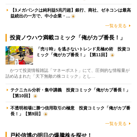
【3メガバンクは純利益5兆円超】銀行、商社、ゼネコンは最高
益続出の一方で、中小企業・…
一覧を見る
投資ノウハウ満載コミック「俺がカブ番長！」
「売り時」を逃さないトレンド見極め術 投資コ
ミック「俺がカブ番長！」【第11回】
かつて投資情報雑誌「マネーポスト」にて、圧倒的な情報量が
詰め込まれた「天下無敵の株コミック」とし…
テクニカル分析・集中講義 投資コミック「俺がカブ番長！」
【第10回】
不透明相場に勝つ信用取引の極意 投資コミック「俺がカブ番
長！」【第9回】
一覧を見る
戸松信博の明日の爆騰株を探せ！