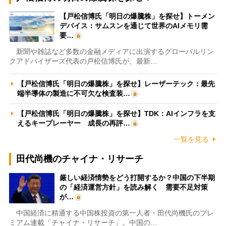
【戸松信博氏「明日の爆騰株」を探せ】トーメン
デバイス：サムスンを通じて世界のAIメモリ需
要…
新聞や雑誌など多数の金融メディアに出演するグローバルリン
クアドバイザーズ代表の戸松信博氏が、最新…
【戸松信博氏「明日の爆騰株」を探せ】レーザーテック：最先
端半導体の製造に不可欠な検査装…
【戸松信博氏「明日の爆騰株」を探せ】TDK：AIインフラを支
えるキープレーヤー 成長の再評…
一覧を見る
田代尚機のチャイナ・リサーチ
厳しい経済情勢をどう打開するか？中国の下半期
の「経済運営方針」を読み解く 需要不足対策
が…
中国経済に精通する中国株投資の第一人者・田代尚機氏のプレ
ミアム連載「チャイナ・リサーチ」。中国の…