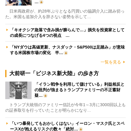
…
日米両政府が、約28年ぶりとなる円買いの協調介入に踏み切っ
た。米国も追加介入を辞さない姿勢を示して…
「キオクシア急落で含み損が膨らんで…」損失を投資家として
の成長につなげる4つの視点 …
「NYダウは高値更新、ナスダック・S&P500は足踏み」が意味
する米国株市場の変化 半…
一覧を見る
大前研一「ビジネス新大陸」の歩き方
「イラン戦争を利用して儲けている」利益相反と
の批判が強まるトランプファミリーの不正蓄財
疑…
トランプ大統領のファミリー信託が今年1～3月に3000回以上も
の証券取引を行っていたことが明らかになり…
「いつ暴発してもおかしくはない」イーロン・マスク氏とスペ
ースXが抱えるリスクの数々「絶対…