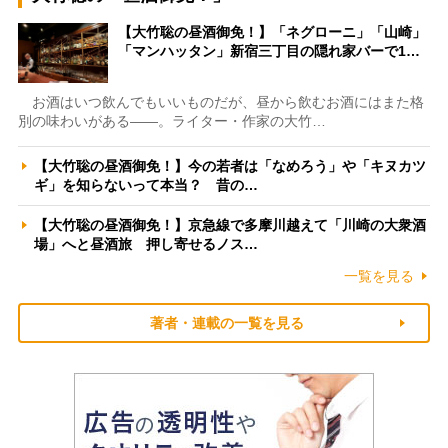
【大竹聡の昼酒御免！】「ネグローニ」「山崎」
「マンハッタン」新宿三丁目の隠れ家バーで1…
お酒はいつ飲んでもいいものだが、昼から飲むお酒にはまた格
別の味わいがある――。ライター・作家の大竹…
【大竹聡の昼酒御免！】今の若者は「なめろう」や「キヌカツ
ギ」を知らないって本当？ 昔の…
【大竹聡の昼酒御免！】京急線で多摩川越えて「川崎の大衆酒
場」へと昼酒旅 押し寄せるノス…
一覧を見る
著者・連載の一覧を見る