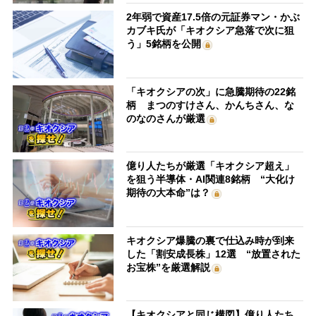
2年弱で資産17.5倍の元証券マン・かぶ
カブキ氏が「キオクシア急落で次に狙
う」5銘柄を公開
「キオクシアの次」に急騰期待の22銘
柄 まつのすけさん、かんちさん、な
のなのさんが厳選
億り人たちが厳選「キオクシア超え」
を狙う半導体・AI関連8銘柄 “大化け
期待の大本命”は？
キオクシア爆騰の裏で仕込み時が到来
した「割安成長株」12選 “放置された
お宝株”を厳選解説
【キオクシアと同じ構図】億り人たち