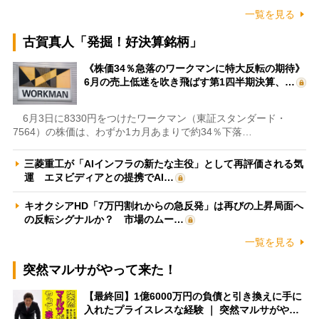
一覧を見る
古賀真人「発掘！好決算銘柄」
《株価34％急落のワークマンに特大反転の期待》
6月の売上低迷を吹き飛ばす第1四半期決算、…
6月3日に8330円をつけたワークマン（東証スタンダード・
7564）の株価は、わずか1カ月あまりで約34％下落…
三菱重工が「AIインフラの新たな主役」として再評価される気
運 エヌビディアとの提携でAI…
キオクシアHD「7万円割れからの急反発」は再びの上昇局面へ
の反転シグナルか？ 市場のムー…
一覧を見る
突然マルサがやって来た！
【最終回】1億6000万円の負債と引き換えに手に
入れたプライスレスな経験 ｜ 突然マルサがや…