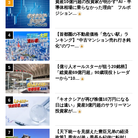
資産10億円超の投資家が明かす“AI・半
3
導体相場に乗らなかった理由” フルポ
ジション…
【首都圏の不動産価格「危ない駅」ラ
4
ンキング】“中古マンション売れ行き鈍
化”のワー…
【億り人オールスターが狙う20銘柄】
5
「総資産69億円超」90歳現役トレーダ
ーから“10…
「キオクシアが再び株価10万円になる
6
日は遠い」資産3億円超のサラリーマン
投資家が…
【天下統一を見据えた豊臣兄弟の経済
7
政策】秀吉が弟・秀長を紀伊に転封し