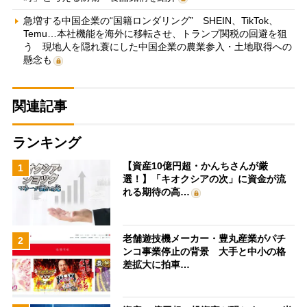
急増する中国企業の“国籍ロンダリング” SHEIN、TikTok、
Temu…本社機能を海外に移転させ、トランプ関税の回避を狙
う 現地人を隠れ蓑にした中国企業の農業参入・土地取得への
懸念も
関連記事
ランキング
【資産10億円超・かんちさんが厳
1
選！】「キオクシアの次」に資金が流
れる期待の高…
老舗遊技機メーカー・豊丸産業がパチ
2
ンコ事業停止の背景 大手と中小の格
差拡大に拍車…