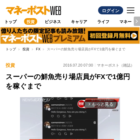
ログイン
トップ
投資
ビジネス
キャリア
ライフ
マネー
トップ
投資
FX
スーパーの鮮魚売り場店員がFXで1億円を稼ぐまで
投資
2016.07.20 07:00
マネーポスト（雑誌）
スーパーの鮮魚売り場店員がFXで1億円
を稼ぐまで
もっと見る
arrow_forward_ios