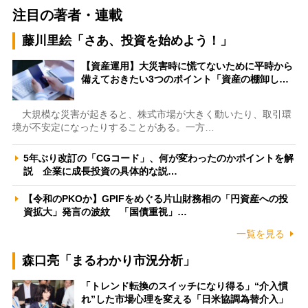
注目の著者・連載
藤川里絵「さあ、投資を始めよう！」
【資産運用】大災害時に慌てないために平時から
備えておきたい3つのポイント「資産の棚卸し…
大規模な災害が起きると、株式市場が大きく動いたり、取引環
境が不安定になったりすることがある。一方…
5年ぶり改訂の「CGコード」、何が変わったのかポイントを解
説 企業に成長投資の具体的な説…
【令和のPKOか】GPIFをめぐる片山財務相の「円資産への投
資拡大」発言の波紋 「国債重視」…
一覧を見る
森口亮「まるわかり市況分析」
「トレンド転換のスイッチになり得る」“介入慣
れ”した市場心理を変える「日米協調為替介入」