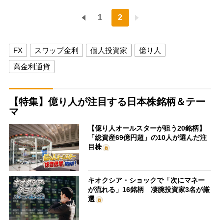
1
2
FX
スワップ金利
個人投資家
億り人
高金利通貨
【特集】億り人が注目する日本株銘柄＆テー
マ
【億り人オールスターが狙う20銘柄】
「総資産69億円超」の10人が選んだ注
目株
キオクシア・ショックで「次にマネー
が流れる」16銘柄 凄腕投資家3名が厳
選