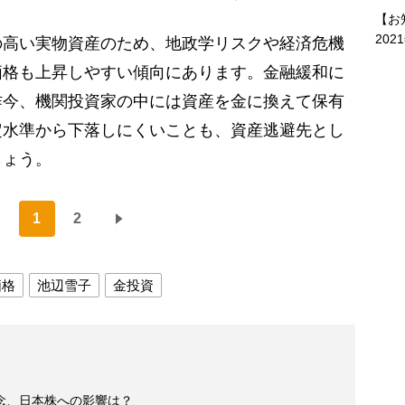
【お
202
高い実物資産のため、地政学リスクや経済危機
価格も上昇しやすい傾向にあります。金融緩和に
昨今、機関投資家の中には資産を金に換えて保有
定水準から下落しにくいことも、資産逃避先とし
しょう。
1
2
価格
池辺雪子
金投資
念、日本株への影響は？