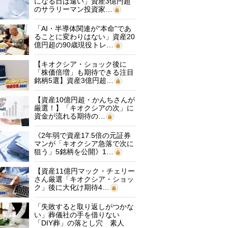
になる日は遠い」資産3億円超
のサラリーマン投資家…
「AI・半導体関連が“本命”であ
ることに変わりはない」資産20
億円超の90歳現役トレ…
【キオクシア・ショック後に
「株価倍増」も期待できる注目
銘柄5選】資産3億円超…
【資産10億円超・かんちさんが
厳選！】「キオクシアの次」に
資金が流れる期待の…
《2年弱で資産17.5倍の元証券
マンが「キオクシア急落で次に
狙う」5銘柄を公開》1…
【資産11億円マック・チェリー
さん厳選「キオクシア・ショッ
ク」後に大化け期待4…
「失敗すると取り返しがつかな
い」葬儀社の手を借りない
「DIY葬」の落とし穴 素人