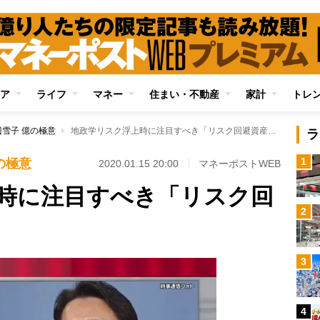
ア
ライフ
マネー
住まい・不動産
家計
トレ
雪子 億の極意
地政学リスク浮上時に注目すべき「リスク回避資産」の動向
ラ
1
の極意
2020.01.15 20:00
マネーポストWEB
時に注目すべき「リスク回
2
3
4