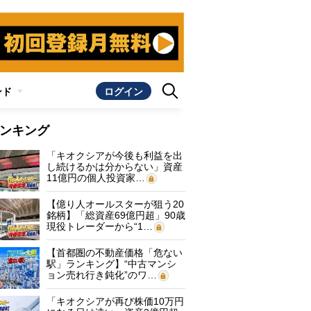
ンド
ログイン
ンキング
「キオクシアが今後も利益を出
し続けるかは分からない」資産
11億円の個人投資家…
【億り人オールスターが狙う20
銘柄】「総資産69億円超」90歳
現役トレーダーから“1…
【首都圏の不動産価格「危ない
駅」ランキング】“中古マンシ
ョン売れ行き鈍化”のワ…
「キオクシアが再び株価10万円