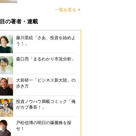
に…
一覧を見る
目の著者・連載
藤川里絵「さあ、投資を始めよ
う！」
森口亮「まるわかり市況分析」
大前研一「ビジネス新大陸」の
歩き方
投資ノウハウ満載コミック「俺
がカブ番長！」
戸松信博の明日の爆騰株を探
せ！