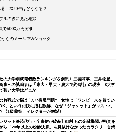
場 2020年はどうなる？
バブルの後に見た地獄
で5000万円突破
 父からのメールでWショック
社の大学別就職者数ランキングを解剖》三菱商事、三井物産、
商事への就職者は「東大・早大・慶大で約6割」の現実 3大学
で強い大学はどこか
のお葬式で悩ましい“喪服問題” 女性は「ワンピースを着てい
OK」という俗説に潜む誤解、なぜ「ジャケット」がマストな
？《1級葬祭ディレクターが解説》
レジット決済代行・全東信が破産】63社もの金融機関が融資を
がら「20年以上の粉飾決算」を見抜けなかったカラクリ 営業