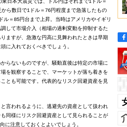
年の東日本大震災では、ドル円はそれまで1ドル＝
災から数日で1ドル＝76円程度まで急落したもの
ドル＝85円台まで上昇。当時はアメリカやイギリ
協調して市場介入（相場の過剰変動を抑制するた
ありますが、急激な円高に見舞われたときは早期
は頭に入れておくべきでしょう。
からないものですが、騒動直後は特定の市場に
市場を観察することで、マーケットが落ち着きを
ることも可能です。代表的なリスク回避資産を見
と言われるように、逃避先の資産として扱われ
ンも同様にリスク回避資産として見られることが
動向に注意しておくとよいでしょう。