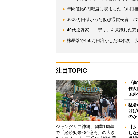
年間値幅8円程度に収まったドル円相
3000万円儲かった仮想通貨長者 
40代投資家 「守り」を意識した売買
株暴落で450万円溶かした30代男
注目TOPIC
《商
住友
以外
猛暑
けば
のか
ジャングリア沖縄、開業1周年
【ク
で「経済効果494億円」の大き
しな