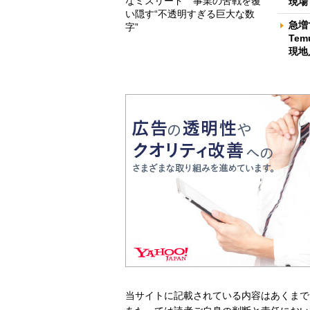
なミスリード 事業の苦戦を覆
現場
い隠す“不透明すぎる巨大な数
急増
字”
Te
現地
当サイトに記載されている内容はあくまで