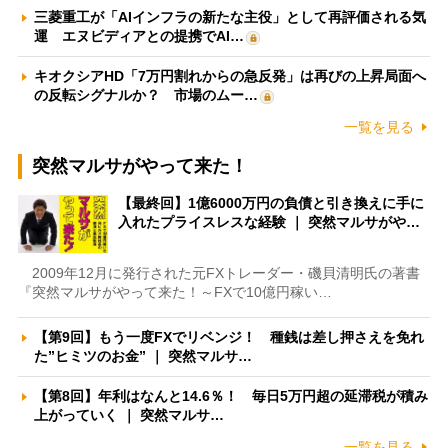
三菱重工が「AIインフラの新たな主役」として再評価される気
運 エヌビディアとの提携でAI…
キオクシアHD「7万円割れからの急反発」は再びの上昇局面へ
の反転シグナルか？ 市場のムー…
一覧を見る
突然マルサがやって来た！
【最終回】1億6000万円の負債と引き換えに手に
入れたプライスレスな経験 ｜ 突然マルサがや…
2009年12月に発行された元FXトレーダー・磯貝清明氏の著書
『突然マルサがやって来た！～FXで10億円稼い…
【第9回】もう一度FXでリベンジ！ 種銭は差し押さえを免れ
た”ヒミツのお金” ｜ 突然マルサ…
【第8回】年利はなんと14.6％！ 毎日5万円超の延滞税が積み
上がっていく ｜ 突然マルサ…
一覧を見る