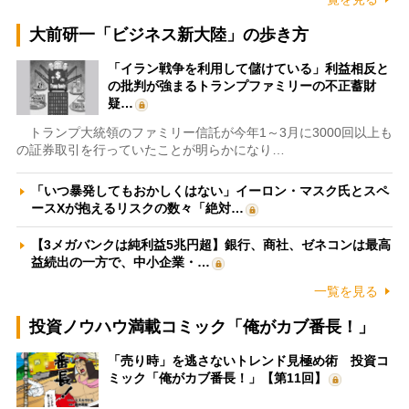
大前研一「ビジネス新大陸」の歩き方
「イラン戦争を利用して儲けている」利益相反と
の批判が強まるトランプファミリーの不正蓄財
疑…
トランプ大統領のファミリー信託が今年1～3月に3000回以上も
の証券取引を行っていたことが明らかになり…
「いつ暴発してもおかしくはない」イーロン・マスク氏とスペ
ースXが抱えるリスクの数々「絶対…
【3メガバンクは純利益5兆円超】銀行、商社、ゼネコンは最高
益続出の一方で、中小企業・…
一覧を見る
投資ノウハウ満載コミック「俺がカブ番長！」
「売り時」を逃さないトレンド見極め術 投資コ
ミック「俺がカブ番長！」【第11回】