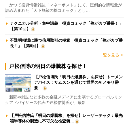
かつて投資情報雑誌「マネーポスト」にて、圧倒的な情報量が
詰め込まれた「天下無敵の株コミック」とし…
テクニカル分析・集中講義 投資コミック「俺がカブ番長！」
【第10回】
不透明相場に勝つ信用取引の極意 投資コミック「俺がカブ番
長！」【第9回】
一覧を見る
戸松信博の明日の爆騰株を探せ！
【戸松信博氏「明日の爆騰株」を探せ】トーメン
デバイス：サムスンを通じて世界のAIメモリ需
要…
新聞や雑誌など多数の金融メディアに出演するグローバルリン
クアドバイザーズ代表の戸松信博氏が、最新…
【戸松信博氏「明日の爆騰株」を探せ】レーザーテック：最先
端半導体の製造に不可欠な検査装…