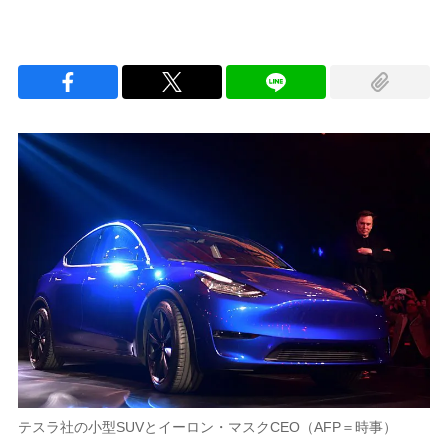
テスラ社の小型SUVとイーロン・マスクCEO（AFP＝時事）