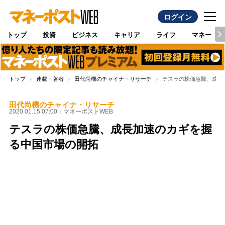
ログイン
トップ
投資
ビジネス
キャリア
ライフ
マネー
トップ
連載・著者
田代尚機のチャイナ・リサーチ
テスラの株価急騰、成長
田代尚機のチャイナ・リサーチ
2020.01.15 07:00
マネーポストWEB
テスラの株価急騰、成長加速のカギを握
る中国市場の開拓
Loaded
:
100.00%
/
Unmute