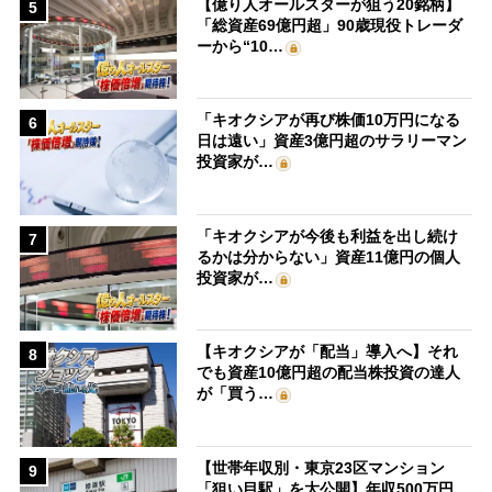
【億り人オールスターが狙う20銘柄】
5
「総資産69億円超」90歳現役トレーダ
ーから“10…
「キオクシアが再び株価10万円になる
6
日は遠い」資産3億円超のサラリーマン
投資家が…
「キオクシアが今後も利益を出し続け
7
るかは分からない」資産11億円の個人
投資家が…
【キオクシアが「配当」導入へ】それ
8
でも資産10億円超の配当株投資の達人
が「買う…
【世帯年収別・東京23区マンション
9
「狙い目駅」を大公開】年収500万円、