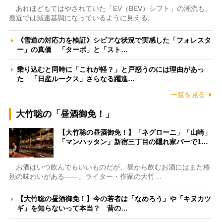
あれほどもてはやされていた「EV（BEV）シフト」の潮流も、
最近では減速基調になっているように見える。…
《雪道の対応力を検証》シビアな状況で実感した「フォレスタ
ー」の真価 「ターボ」と「スト…
乗り込むと同時に「これが軽？」と戸惑うのには理由があっ
た 「日産ルークス」さらなる躍進…
一覧を見る
大竹聡の「昼酒御免！」
【大竹聡の昼酒御免！】「ネグローニ」「山崎」
「マンハッタン」新宿三丁目の隠れ家バーで1…
お酒はいつ飲んでもいいものだが、昼から飲むお酒にはまた格
別の味わいがある――。ライター・作家の大竹…
【大竹聡の昼酒御免！】今の若者は「なめろう」や「キヌカツ
ギ」を知らないって本当？ 昔の…