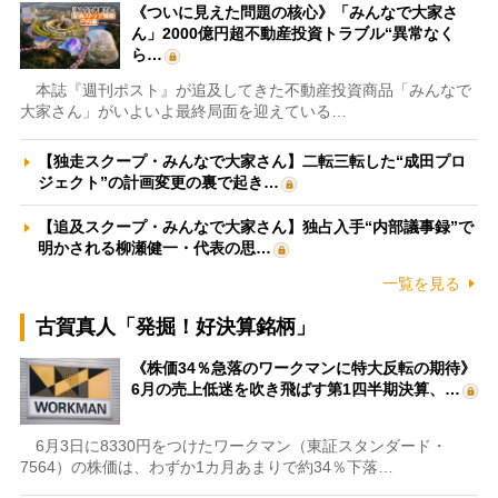
《ついに見えた問題の核心》「みんなで大家さ
ん」2000億円超不動産投資トラブル“異常なく
ら…
本誌『週刊ポスト』が追及してきた不動産投資商品「みんなで
大家さん」がいよいよ最終局面を迎えている…
【独走スクープ・みんなで大家さん】二転三転した“成田プロ
ジェクト”の計画変更の裏で起き…
【追及スクープ・みんなで大家さん】独占入手“内部議事録”で
明かされる柳瀬健一・代表の思…
一覧を見る
古賀真人「発掘！好決算銘柄」
《株価34％急落のワークマンに特大反転の期待》
6月の売上低迷を吹き飛ばす第1四半期決算、…
6月3日に8330円をつけたワークマン（東証スタンダード・
7564）の株価は、わずか1カ月あまりで約34％下落…