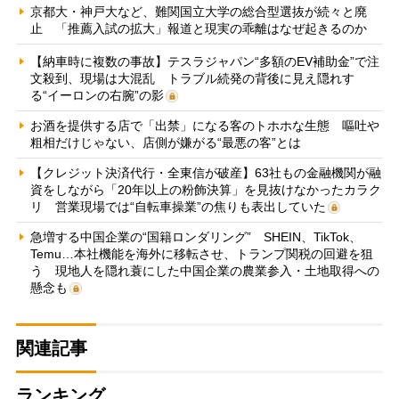
京都大・神戸大など、難関国立大学の総合型選抜が続々と廃
止 「推薦入試の拡大」報道と現実の乖離はなぜ起きるのか
【納車時に複数の事故】テスラジャパン“多額のEV補助金”で注
文殺到、現場は大混乱 トラブル続発の背後に見え隠れす
る“イーロンの右腕”の影
お酒を提供する店で「出禁」になる客のトホホな生態 嘔吐や
粗相だけじゃない、店側が嫌がる“最悪の客”とは
【クレジット決済代行・全東信が破産】63社もの金融機関が融
資をしながら「20年以上の粉飾決算」を見抜けなかったカラク
リ 営業現場では“自転車操業”の焦りも表出していた
急増する中国企業の“国籍ロンダリング” SHEIN、TikTok、
Temu…本社機能を海外に移転させ、トランプ関税の回避を狙
う 現地人を隠れ蓑にした中国企業の農業参入・土地取得への
懸念も
関連記事
ランキング