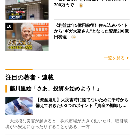
700万円で…
《利益は年5億円前後》住み込みバイト
10
から“ギガ大家さん”となった資産200億
円税理…
一覧を見る
注目の著者・連載
藤川里絵「さあ、投資を始めよう！」
【資産運用】大災害時に慌てないために平時から
備えておきたい3つのポイント「資産の棚卸し…
大規模な災害が起きると、株式市場が大きく動いたり、取引環
境が不安定になったりすることがある。一方…