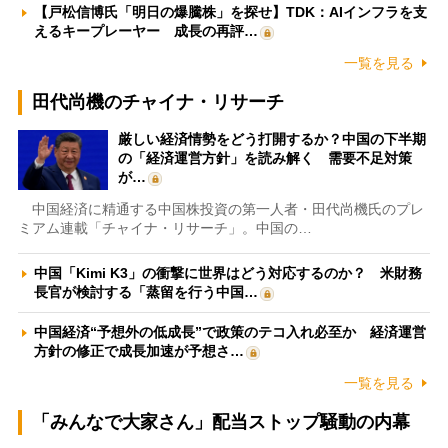
【戸松信博氏「明日の爆騰株」を探せ】TDK：AIインフラを支
えるキープレーヤー 成長の再評…
一覧を見る
田代尚機のチャイナ・リサーチ
厳しい経済情勢をどう打開するか？中国の下半期
の「経済運営方針」を読み解く 需要不足対策
が…
中国経済に精通する中国株投資の第一人者・田代尚機氏のプレ
ミアム連載「チャイナ・リサーチ」。中国の…
中国「Kimi K3」の衝撃に世界はどう対応するのか？ 米財務
長官が検討する「蒸留を行う中国…
中国経済“予想外の低成長”で政策のテコ入れ必至か 経済運営
方針の修正で成長加速が予想さ…
一覧を見る
「みんなで大家さん」配当ストップ騒動の内幕