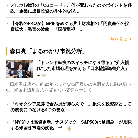
5年ぶり改訂の「CGコード」、何が変わったのかポイントを解
説 企業に成長投資の具体的な説…
【令和のPKOか】GPIFをめぐる片山財務相の「円資産への投
資拡大」発言の波紋 「国債重視」…
一覧を見る
森口亮「まるわかり市況分析」
「トレンド転換のスイッチになり得る」“介入慣
れ”した市場心理を変える「日米協調為替介入」
…
日米両政府が、約28年ぶりとなる円買いの協調介入に踏み切っ
た。米国も追加介入を辞さない姿勢を示して…
「キオクシア急落で含み損が膨らんで…」損失を投資家として
の成長につなげる4つの視点 …
「NYダウは高値更新、ナスダック・S&P500は足踏み」が意味
する米国株市場の変化 半…
一覧を見る