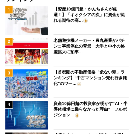
【資産10億円超・かんちさんが厳
1
選！】「キオクシアの次」に資金が流
れる期待の高…
老舗遊技機メーカー・豊丸産業がパチ
2
ンコ事業停止の背景 大手と中小の格
差拡大に拍車…
【首都圏の不動産価格「危ない駅」ラ
3
ンキング】“中古マンション売れ行き鈍
化”のワー…
資産10億円超の投資家が明かす“AI・半
4
導体相場に乗らなかった理由” フルポ
ジション…