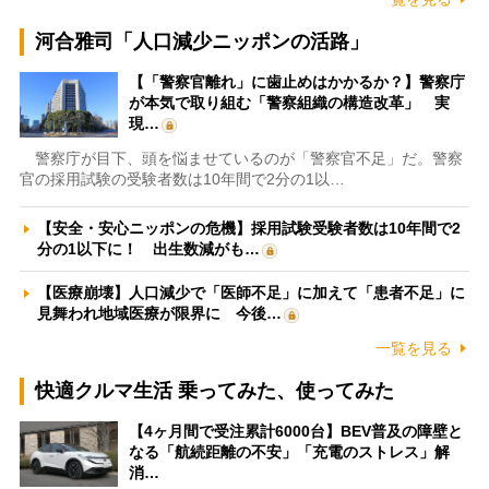
河合雅司「人口減少ニッポンの活路」
【「警察官離れ」に歯止めはかかるか？】警察庁
が本気で取り組む「警察組織の構造改革」 実
現…
警察庁が目下、頭を悩ませているのが「警察官不足」だ。警察
官の採用試験の受験者数は10年間で2分の1以…
【安全・安心ニッポンの危機】採用試験受験者数は10年間で2
分の1以下に！ 出生数減がも…
【医療崩壊】人口減少で「医師不足」に加えて「患者不足」に
見舞われ地域医療が限界に 今後…
一覧を見る
快適クルマ生活 乗ってみた、使ってみた
【4ヶ月間で受注累計6000台】BEV普及の障壁と
なる「航続距離の不安」「充電のストレス」解
消…