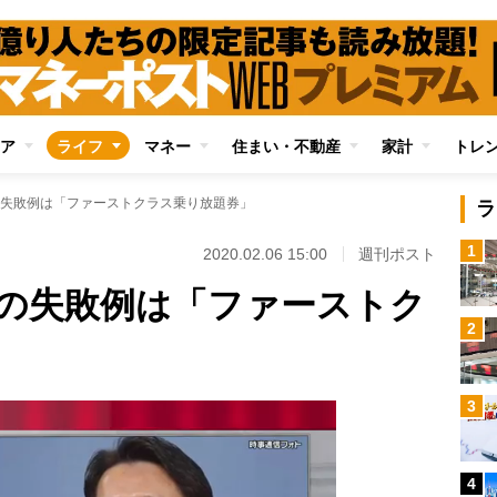
ア
ライフ
マネー
住まい・不動産
家計
トレ
失敗例は「ファーストクラス乗り放題券」
ラ
1
2020.02.06 15:00
週刊ポスト
の失敗例は「ファーストク
2
3
4