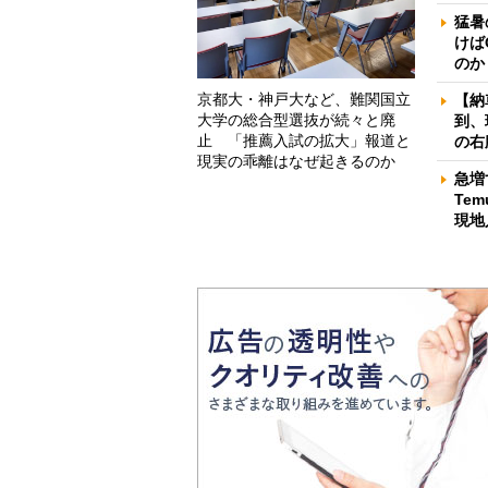
猛暑
けば
のか
京都大・神戸大など、難関国立
【納
大学の総合型選抜が続々と廃
到、
止 「推薦入試の拡大」報道と
の右
現実の乖離はなぜ起きるのか
急増
Te
現地