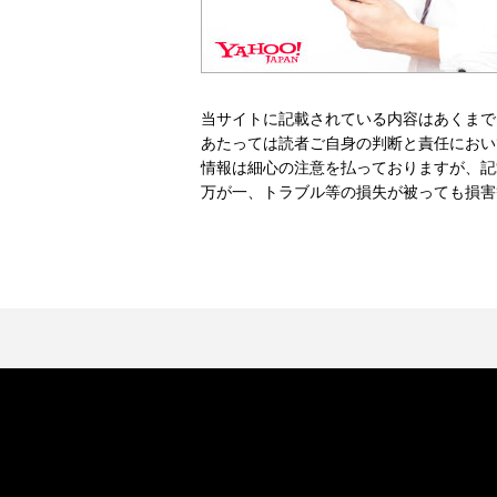
当サイトに記載されている内容はあくまで
あたっては読者ご自身の判断と責任におい
情報は細心の注意を払っておりますが、記
万が一、トラブル等の損失が被っても損害