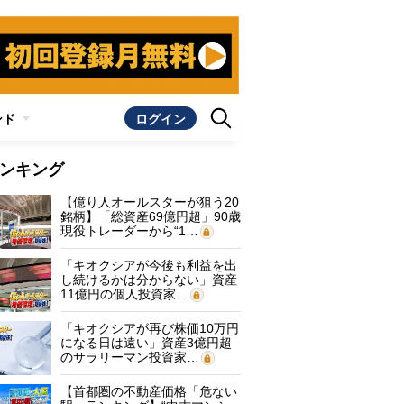
ンド
ログイン
ンキング
【億り人オールスターが狙う20
銘柄】「総資産69億円超」90歳
現役トレーダーから“1…
「キオクシアが今後も利益を出
し続けるかは分からない」資産
11億円の個人投資家…
「キオクシアが再び株価10万円
になる日は遠い」資産3億円超
のサラリーマン投資家…
【首都圏の不動産価格「危ない