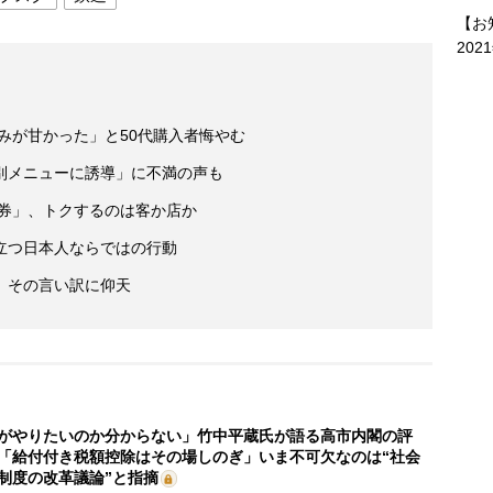
【お
202
読みが甘かった」と50代購入者悔やむ
別メニューに誘導」に不満の声も
期券」、トクするのは客か店か
立つ日本人ならではの行動
、その言い訳に仰天
がやりたいのか分からない」竹中平蔵氏が語る高市内閣の評
「給付付き税額控除はその場しのぎ」いま不可欠なのは“社会
制度の改革議論”と指摘