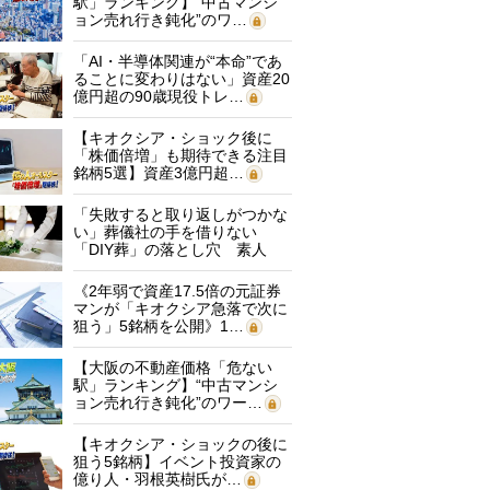
駅」ランキング】“中古マンシ
ョン売れ行き鈍化”のワ…
「AI・半導体関連が“本命”であ
ることに変わりはない」資産20
億円超の90歳現役トレ…
【キオクシア・ショック後に
「株価倍増」も期待できる注目
銘柄5選】資産3億円超…
「失敗すると取り返しがつかな
い」葬儀社の手を借りない
「DIY葬」の落とし穴 素人
に…
《2年弱で資産17.5倍の元証券
マンが「キオクシア急落で次に
狙う」5銘柄を公開》1…
【大阪の不動産価格「危ない
駅」ランキング】“中古マンシ
ョン売れ行き鈍化”のワー…
【キオクシア・ショックの後に
狙う5銘柄】イベント投資家の
億り人・羽根英樹氏が…