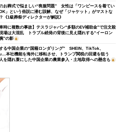
のお葬式で悩ましい“喪服問題” 女性は「ワンピースを着てい
OK」という俗説に潜む誤解、なぜ「ジャケット」がマストな
？《1級葬祭ディレクターが解説》
車時に複数の事故】テスラジャパン“多額のEV補助金”で注文殺
現場は大混乱 トラブル続発の背後に見え隠れする“イーロン
腕”の影
する中国企業の“国籍ロンダリング” SHEIN、TikTok、
mu…本社機能を海外に移転させ、トランプ関税の回避を狙う
人を隠れ蓑にした中国企業の農業参入・土地取得への懸念も