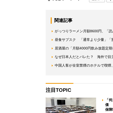
関連記事
がっつりラーメン月額8600円、「
昼食サブスク 「通常より少量」「
居酒屋の「月額4000円飲み放題定
なぜ日本人だとバレた？ 海外で目
中国人客が全室禁煙のホテルで喫煙
注目TOPIC
「何
価 
保障