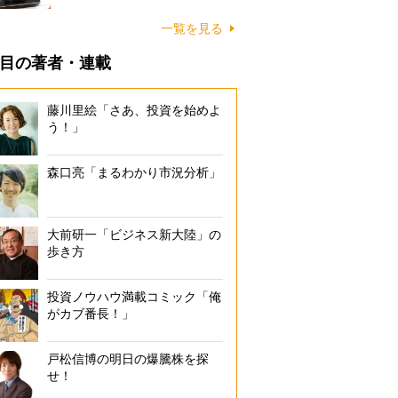
一覧を見る
目の著者・連載
藤川里絵「さあ、投資を始めよ
う！」
森口亮「まるわかり市況分析」
大前研一「ビジネス新大陸」の
歩き方
投資ノウハウ満載コミック「俺
がカブ番長！」
戸松信博の明日の爆騰株を探
せ！