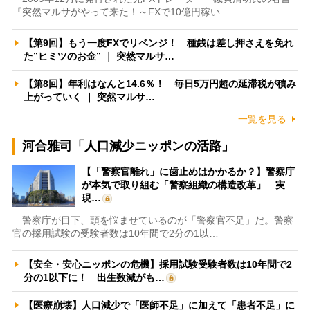
『突然マルサがやって来た！～FXで10億円稼い…
【第9回】もう一度FXでリベンジ！ 種銭は差し押さえを免れ
た”ヒミツのお金” ｜ 突然マルサ…
【第8回】年利はなんと14.6％！ 毎日5万円超の延滞税が積み
上がっていく ｜ 突然マルサ…
一覧を見る
河合雅司「人口減少ニッポンの活路」
【「警察官離れ」に歯止めはかかるか？】警察庁
が本気で取り組む「警察組織の構造改革」 実
現…
警察庁が目下、頭を悩ませているのが「警察官不足」だ。警察
官の採用試験の受験者数は10年間で2分の1以…
【安全・安心ニッポンの危機】採用試験受験者数は10年間で2
分の1以下に！ 出生数減がも…
【医療崩壊】人口減少で「医師不足」に加えて「患者不足」に