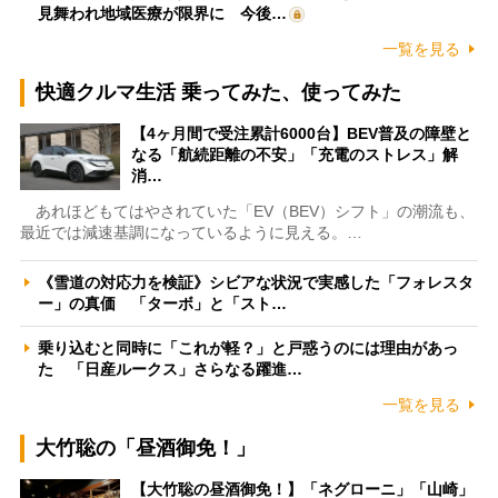
見舞われ地域医療が限界に 今後…
一覧を見る
快適クルマ生活 乗ってみた、使ってみた
【4ヶ月間で受注累計6000台】BEV普及の障壁と
なる「航続距離の不安」「充電のストレス」解
消…
あれほどもてはやされていた「EV（BEV）シフト」の潮流も、
最近では減速基調になっているように見える。…
《雪道の対応力を検証》シビアな状況で実感した「フォレスタ
ー」の真価 「ターボ」と「スト…
乗り込むと同時に「これが軽？」と戸惑うのには理由があっ
た 「日産ルークス」さらなる躍進…
一覧を見る
大竹聡の「昼酒御免！」
【大竹聡の昼酒御免！】「ネグローニ」「山崎」