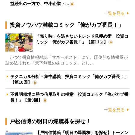
益続出の一方で、中小企業・…
一覧を見る
投資ノウハウ満載コミック「俺がカブ番長！」
「売り時」を逃さないトレンド見極め術 投資コ
ミック「俺がカブ番長！」【第11回】
かつて投資情報雑誌「マネーポスト」にて、圧倒的な情報量が
詰め込まれた「天下無敵の株コミック」とし…
テクニカル分析・集中講義 投資コミック「俺がカブ番長！」
【第10回】
不透明相場に勝つ信用取引の極意 投資コミック「俺がカブ番
長！」【第9回】
一覧を見る
戸松信博の明日の爆騰株を探せ！
【戸松信博氏「明日の爆騰株」を探せ】トーメン