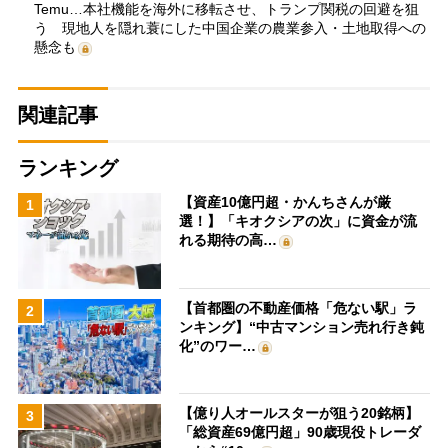
Temu…本社機能を海外に移転させ、トランプ関税の回避を狙
う 現地人を隠れ蓑にした中国企業の農業参入・土地取得への
懸念も
関連記事
ランキング
【資産10億円超・かんちさんが厳
1
選！】「キオクシアの次」に資金が流
れる期待の高…
【首都圏の不動産価格「危ない駅」ラ
2
ンキング】“中古マンション売れ行き鈍
化”のワー…
【億り人オールスターが狙う20銘柄】
3
「総資産69億円超」90歳現役トレーダ