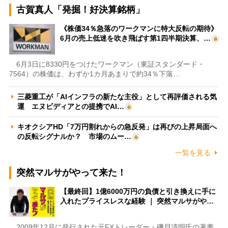
古賀真人「発掘！好決算銘柄」
《株価34％急落のワークマンに特大反転の期待》
6月の売上低迷を吹き飛ばす第1四半期決算、…
6月3日に8330円をつけたワークマン（東証スタンダード・
7564）の株価は、わずか1カ月あまりで約34％下落…
三菱重工が「AIインフラの新たな主役」として再評価される気
運 エヌビディアとの提携でAI…
キオクシアHD「7万円割れからの急反発」は再びの上昇局面へ
の反転シグナルか？ 市場のムー…
一覧を見る
突然マルサがやって来た！
【最終回】1億6000万円の負債と引き換えに手に
入れたプライスレスな経験 ｜ 突然マルサがや…
2009年12月に発行された元FXトレーダー・磯貝清明氏の著書