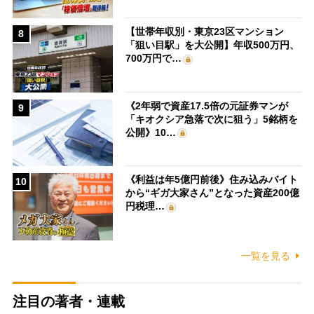
【世帯年収別・東京23区マンション
8
「狙い目駅」を大公開】年収500万円、
700万円で…
《2年弱で資産17.5倍の元証券マンが
9
「キオクシア急落で次に狙う」5銘柄を
公開》10…
《利益は年5億円前後》住み込みバイト
10
から“ギガ大家さん”となった資産200億
円税理…
一覧を見る
注目の著者・連載