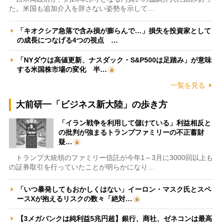
た。米国も追加介入を辞さない姿勢を示して…
「キオクシア急落で含み損が膨らんで…」損失を投資家として
の成長につなげる4つの視点 …
「NYダウは高値更新、ナスダック・S&P500は足踏み」が意味
する米国株市場の変化 半…
一覧を見る
大前研一「ビジネス新大陸」の歩き方
「イラン戦争を利用して儲けている」利益相反と
の批判が強まるトランプファミリーの不正蓄財
疑…
トランプ大統領のファミリー信託が今年1～3月に3000回以上も
の証券取引を行っていたことが明らかになり…
「いつ暴発してもおかしくはない」イーロン・マスク氏とスペ
ースXが抱えるリスクの数々「絶対…
【3メガバンクは純利益5兆円超】銀行、商社、ゼネコンは最高