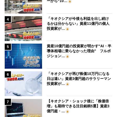
ーから“10…
「キオクシアが今後も利益を出し続け
4
るかは分からない」資産11億円の個人
投資家が…
資産10億円超の投資家が明かす“AI・半
5
導体相場に乗らなかった理由” フルポ
ジション…
「キオクシアが再び株価10万円になる
6
日は遠い」資産3億円超のサラリーマン
投資家が…
【キオクシア・ショック後に「株価倍
7
増」も期待できる注目銘柄5選】資産3
億円超・…