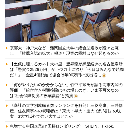
京都大・神戸大など、難関国立大学の総合型選抜が続々と廃
止 「推薦入試の拡大」報道と現実の乖離はなぜ起きるのか
【土俵に埋まるカネ】大の里、豊昇龍が黒星続きの名古屋場所
は「懸賞金2826万円」が下位力士に渡り「今日はみんなで焼肉
だ！」 金星4個配給で協会は年96万円の支出増に
「何がやりたいのか分からない」竹中平蔵氏が語る高市内閣の
評価 「給付付き税額控除はその場しのぎ」いま不可欠なの
は“社会保障制度の改革議論”と指摘
《商社の大学別就職者数ランキングを解剖》三菱商事、三井物
産、住友商事への就職者は「東大・早大・慶大で約6割」の現
実 3大学以外で強い大学はどこか
急増する中国企業の“国籍ロンダリング” SHEIN、TikTok、