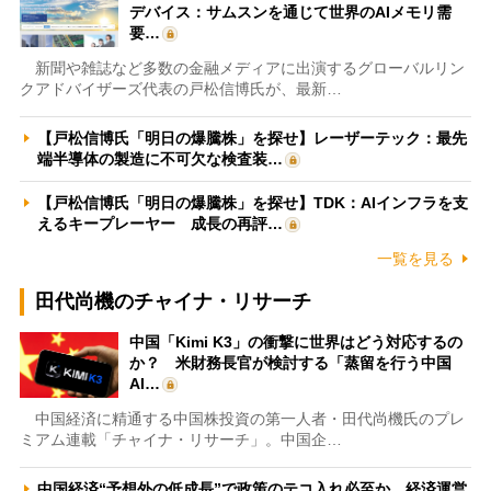
デバイス：サムスンを通じて世界のAIメモリ需
要…
新聞や雑誌など多数の金融メディアに出演するグローバルリン
クアドバイザーズ代表の戸松信博氏が、最新…
【戸松信博氏「明日の爆騰株」を探せ】レーザーテック：最先
端半導体の製造に不可欠な検査装…
【戸松信博氏「明日の爆騰株」を探せ】TDK：AIインフラを支
えるキープレーヤー 成長の再評…
一覧を見る
田代尚機のチャイナ・リサーチ
中国「Kimi K3」の衝撃に世界はどう対応するの
か？ 米財務長官が検討する「蒸留を行う中国
AI…
中国経済に精通する中国株投資の第一人者・田代尚機氏のプレ
ミアム連載「チャイナ・リサーチ」。中国企…
中国経済“予想外の低成長”で政策のテコ入れ必至か 経済運営