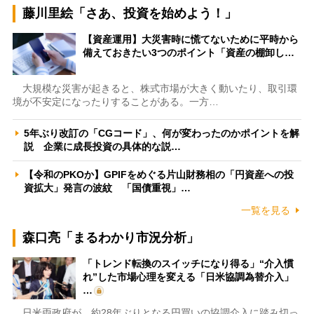
藤川里絵「さあ、投資を始めよう！」
【資産運用】大災害時に慌てないために平時から
備えておきたい3つのポイント「資産の棚卸し…
大規模な災害が起きると、株式市場が大きく動いたり、取引環
境が不安定になったりすることがある。一方…
5年ぶり改訂の「CGコード」、何が変わったのかポイントを解
説 企業に成長投資の具体的な説…
【令和のPKOか】GPIFをめぐる片山財務相の「円資産への投
資拡大」発言の波紋 「国債重視」…
一覧を見る
森口亮「まるわかり市況分析」
「トレンド転換のスイッチになり得る」“介入慣
れ”した市場心理を変える「日米協調為替介入」
…
日米両政府が、約28年ぶりとなる円買いの協調介入に踏み切っ