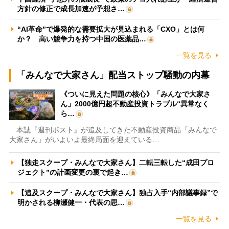
方針の修正で成長加速が予想さ…
“AI革命”で爆発的な需要拡大が見込まれる「CXO」とは何
か？ 高い競争力を持つ中国の医薬品…
一覧を見る
「みんなで大家さん」配当ストップ騒動の内幕
《ついに見えた問題の核心》「みんなで大家さ
ん」2000億円超不動産投資トラブル“異常なく
ら…
本誌『週刊ポスト』が追及してきた不動産投資商品「みんなで
大家さん」がいよいよ最終局面を迎えている…
【独走スクープ・みんなで大家さん】二転三転した“成田プロ
ジェクト”の計画変更の裏で起き…
【追及スクープ・みんなで大家さん】独占入手“内部議事録”で
明かされる柳瀬健一・代表の思…
一覧を見る