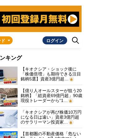
ンド
ログイン
ンキング
【キオクシア・ショック後に
「株価倍増」も期待できる注目
銘柄5選】資産3億円超…
【億り人オールスターが狙う20
銘柄】「総資産69億円超」90歳
現役トレーダーから“1…
「キオクシアが再び株価10万円
になる日は遠い」資産3億円超
のサラリーマン投資家…
【首都圏の不動産価格「危ない