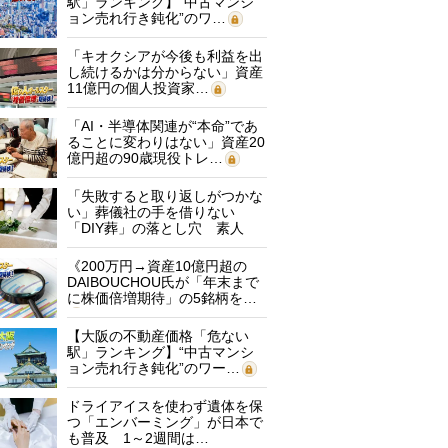
駅」ランキング】“中古マンシ
ョン売れ行き鈍化”のワ…
「キオクシアが今後も利益を出
し続けるかは分からない」資産
11億円の個人投資家…
「AI・半導体関連が“本命”であ
ることに変わりはない」資産20
億円超の90歳現役トレ…
「失敗すると取り返しがつかな
い」葬儀社の手を借りない
「DIY葬」の落とし穴 素人
に…
《200万円→資産10億円超の
DAIBOUCHOU氏が「年末まで
に株価倍増期待」の5銘柄を…
【大阪の不動産価格「危ない
駅」ランキング】“中古マンシ
ョン売れ行き鈍化”のワー…
ドライアイスを使わず遺体を保
つ「エンバーミング」が日本で
も普及 1～2週間は…