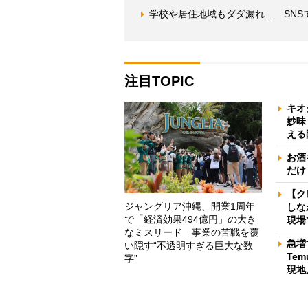
学校や居住地域もダダ漏れ… SNS
注目TOPIC
キオ
妙味
える
お酒
だけ
【ク
ジャングリア沖縄、開業1周年
しな
で「経済効果494億円」の大き
現場
なミスリード 事業の苦戦を覆
急増
い隠す“不透明すぎる巨大な数
Te
字”
現地