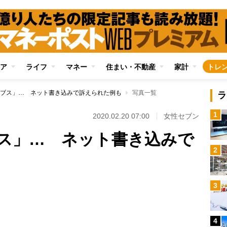
ア
ライフ
マネー
住まい・不動産
家計
トレ
ブス」… ネット書き込みで訴えられた例も
写真一覧
ラ
1
2020.02.20 07:00
女性セブン
ス」… ネット書き込みで
2
3
Loaded
:
87.91%
4