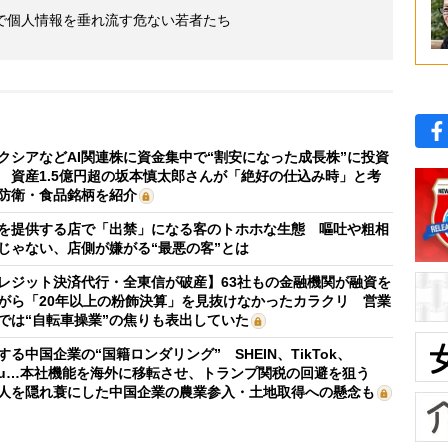
で個人情報を垂れ流す危ない若者たち
クシアなどAI関連株に資金集中で“割安になった成長株”に投資
 資産1.5億円超の坂本慎太郎さんが「絶好の仕込み時」と考
防衛・食品銘柄を紹介
を提供する店で「出禁」になる客のトホホな生態 嘔吐や粗相
じゃない、店側が嫌がる“最悪の客”とは
レジット決済代行・全東信が破産】63社もの金融機関が融資を
がら「20年以上の粉飾決算」を見抜けなかったカラクリ 営業
では“自転車操業”の焦りも表出していた
する中国企業の“国籍ロンダリング” SHEIN、TikTok、
mu…本社機能を海外に移転させ、トランプ関税の回避を狙う
人を隠れ蓑にした中国企業の農業参入・土地取得への懸念も