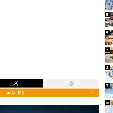
5
6
7
8
9
本文に戻る
10