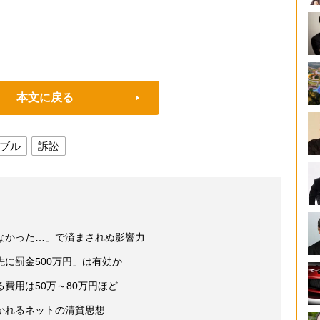
本文に戻る
ブル
訴訟
なかった…」で済まされぬ影響力
先に罰金500万円」は有効か
費用は50万～80万円ほど
かれるネットの清貧思想