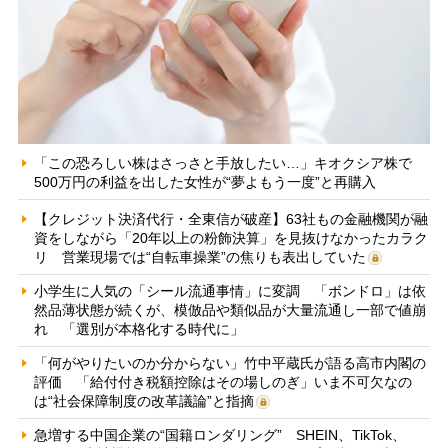
「この恐ろしい株はさっさと手放したい…」キオクシア株で
500万円の利益を出した女性が“夢よもう一度”と再購入
【クレジット決済代行・全東信が破産】63社もの金融機関が融
資をしながら「20年以上の粉飾決算」を見抜けなかったカラク
リ 営業現場では“自転車操業”の焦りも表出していた
小学生に人気の「シール流通事情」に変調 「ボンドロ」は依
然品薄状態が続くが、模倣品や類似品が大量流通し一部で値崩
れ 「選別が本格化する時代に」
「何がやりたいのか分からない」竹中平蔵氏が語る高市内閣の
評価 「給付付き税額控除はその場しのぎ」いま不可欠なの
は“社会保障制度の改革議論”と指摘
急増する中国企業の“国籍ロンダリング” SHEIN、TikTok、