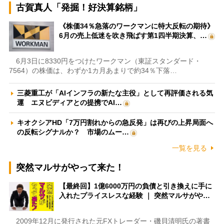
古賀真人「発掘！好決算銘柄」
《株価34％急落のワークマンに特大反転の期待》
6月の売上低迷を吹き飛ばす第1四半期決算、…
6月3日に8330円をつけたワークマン（東証スタンダード・
7564）の株価は、わずか1カ月あまりで約34％下落…
三菱重工が「AIインフラの新たな主役」として再評価される気
運 エヌビディアとの提携でAI…
キオクシアHD「7万円割れからの急反発」は再びの上昇局面へ
の反転シグナルか？ 市場のムー…
一覧を見る
突然マルサがやって来た！
【最終回】1億6000万円の負債と引き換えに手に
入れたプライスレスな経験 ｜ 突然マルサがや…
2009年12月に発行された元FXトレーダー・磯貝清明氏の著書