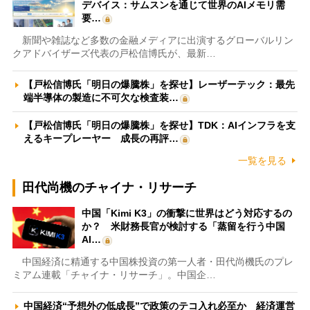
デバイス：サムスンを通じて世界のAIメモリ需
要…
新聞や雑誌など多数の金融メディアに出演するグローバルリン
クアドバイザーズ代表の戸松信博氏が、最新…
【戸松信博氏「明日の爆騰株」を探せ】レーザーテック：最先
端半導体の製造に不可欠な検査装…
【戸松信博氏「明日の爆騰株」を探せ】TDK：AIインフラを支
えるキープレーヤー 成長の再評…
一覧を見る
田代尚機のチャイナ・リサーチ
中国「Kimi K3」の衝撃に世界はどう対応するの
か？ 米財務長官が検討する「蒸留を行う中国
AI…
中国経済に精通する中国株投資の第一人者・田代尚機氏のプレ
ミアム連載「チャイナ・リサーチ」。中国企…
中国経済“予想外の低成長”で政策のテコ入れ必至か 経済運営