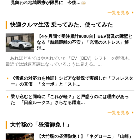
見舞われ地域医療が限界に 今後…
一覧を見る
快適クルマ生活 乗ってみた、使ってみた
【4ヶ月間で受注累計6000台】BEV普及の障壁と
なる「航続距離の不安」「充電のストレス」解
消…
あれほどもてはやされていた「EV（BEV）シフト」の潮流も、
最近では減速基調になっているように見える。…
《雪道の対応力を検証》シビアな状況で実感した「フォレスタ
ー」の真価 「ターボ」と「スト…
乗り込むと同時に「これが軽？」と戸惑うのには理由があっ
た 「日産ルークス」さらなる躍進…
一覧を見る
大竹聡の「昼酒御免！」
【大竹聡の昼酒御免！】「ネグローニ」「山崎」