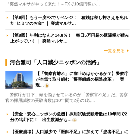
『突然マルサがやって来た！～FXで10億円稼い…
【第9回】もう一度FXでリベンジ！ 種銭は差し押さえを免れ
た”ヒミツのお金” ｜ 突然マルサ…
【第8回】年利はなんと14.6％！ 毎日5万円超の延滞税が積み
上がっていく ｜ 突然マルサ…
一覧を見る
河合雅司「人口減少ニッポンの活路」
【「警察官離れ」に歯止めはかかるか？】警察庁
が本気で取り組む「警察組織の構造改革」 実
現…
警察庁が目下、頭を悩ませているのが「警察官不足」だ。警察
官の採用試験の受験者数は10年間で2分の1以…
【安全・安心ニッポンの危機】採用試験受験者数は10年間で2
分の1以下に！ 出生数減がも…
【医療崩壊】人口減少で「医師不足」に加えて「患者不足」に