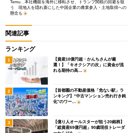
Temu…本社機能を海外に移転させ、トランプ関税の回避を狙
う 現地人を隠れ蓑にした中国企業の農業参入・土地取得への
懸念も
関連記事
ランキング
【資産10億円超・かんちさんが厳
1
選！】「キオクシアの次」に資金が流
れる期待の高…
【首都圏の不動産価格「危ない駅」ラ
2
ンキング】“中古マンション売れ行き鈍
化”のワー…
【億り人オールスターが狙う20銘柄】
3
「総資産69億円超」90歳現役トレーダ
ーから“10…