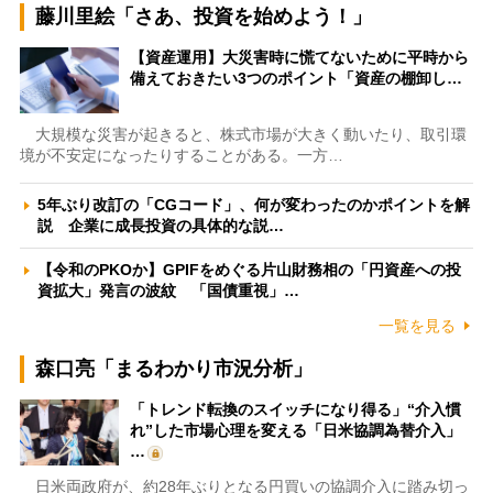
藤川里絵「さあ、投資を始めよう！」
【資産運用】大災害時に慌てないために平時から
備えておきたい3つのポイント「資産の棚卸し…
大規模な災害が起きると、株式市場が大きく動いたり、取引環
境が不安定になったりすることがある。一方…
5年ぶり改訂の「CGコード」、何が変わったのかポイントを解
説 企業に成長投資の具体的な説…
【令和のPKOか】GPIFをめぐる片山財務相の「円資産への投
資拡大」発言の波紋 「国債重視」…
一覧を見る
森口亮「まるわかり市況分析」
「トレンド転換のスイッチになり得る」“介入慣
れ”した市場心理を変える「日米協調為替介入」
…
日米両政府が、約28年ぶりとなる円買いの協調介入に踏み切っ