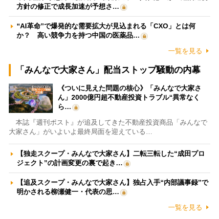
方針の修正で成長加速が予想さ…
“AI革命”で爆発的な需要拡大が見込まれる「CXO」とは何
か？ 高い競争力を持つ中国の医薬品…
一覧を見る
「みんなで大家さん」配当ストップ騒動の内幕
《ついに見えた問題の核心》「みんなで大家さ
ん」2000億円超不動産投資トラブル“異常なく
ら…
本誌『週刊ポスト』が追及してきた不動産投資商品「みんなで
大家さん」がいよいよ最終局面を迎えている…
【独走スクープ・みんなで大家さん】二転三転した“成田プロ
ジェクト”の計画変更の裏で起き…
【追及スクープ・みんなで大家さん】独占入手“内部議事録”で
明かされる柳瀬健一・代表の思…
一覧を見る