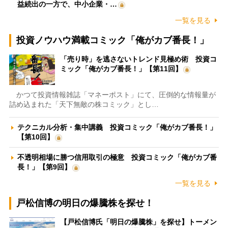
益続出の一方で、中小企業・…
一覧を見る
投資ノウハウ満載コミック「俺がカブ番長！」
「売り時」を逃さないトレンド見極め術 投資コ
ミック「俺がカブ番長！」【第11回】
かつて投資情報雑誌「マネーポスト」にて、圧倒的な情報量が
詰め込まれた「天下無敵の株コミック」とし…
テクニカル分析・集中講義 投資コミック「俺がカブ番長！」
【第10回】
不透明相場に勝つ信用取引の極意 投資コミック「俺がカブ番
長！」【第9回】
一覧を見る
戸松信博の明日の爆騰株を探せ！
【戸松信博氏「明日の爆騰株」を探せ】トーメン