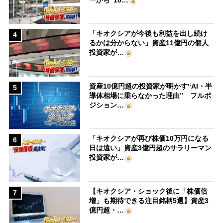
「キオクシアが今後も利益を出し続け
4
るかは分からない」資産11億円の個人
投資家が…
資産10億円超の投資家が明かす“AI・半
5
導体相場に乗らなかった理由” フルポ
ジション…
「キオクシアが再び株価10万円になる
6
日は遠い」資産3億円超のサラリーマン
投資家が…
【キオクシア・ショック後に「株価倍
7
増」も期待できる注目銘柄5選】資産3
億円超・…