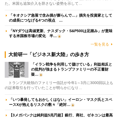
た。米国も追加介入を辞さない姿勢を示して…
「キオクシア急落で含み損が膨らんで…」損失を投資家として
の成長につなげる4つの視点 …
「NYダウは高値更新、ナスダック・S&P500は足踏み」が意味
する米国株市場の変化 半…
一覧を見る
大前研一「ビジネス新大陸」の歩き方
「イラン戦争を利用して儲けている」利益相反と
の批判が強まるトランプファミリーの不正蓄財
疑…
トランプ大統領のファミリー信託が今年1～3月に3000回以上も
の証券取引を行っていたことが明らかになり…
「いつ暴発してもおかしくはない」イーロン・マスク氏とスペ
ースXが抱えるリスクの数々「絶対…
【3メガバンクは純利益5兆円超】銀行、商社、ゼネコンは最高