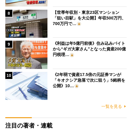
【世帯年収別・東京23区マンション
8
「狙い目駅」を大公開】年収500万円、
700万円で…
《利益は年5億円前後》住み込みバイト
9
から“ギガ大家さん”となった資産200億
円税理…
《2年弱で資産17.5倍の元証券マンが
10
「キオクシア急落で次に狙う」5銘柄を
公開》10…
一覧を見る
注目の著者・連載