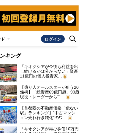
ンド
ログイン
ンキング
「キオクシアが今後も利益を出
し続けるかは分からない」資産
11億円の個人投資家…
【億り人オールスターが狙う20
銘柄】「総資産69億円超」90歳
現役トレーダーから“1…
【首都圏の不動産価格「危ない
駅」ランキング】“中古マンシ
ョン売れ行き鈍化”のワ…
「キオクシアが再び株価10万円