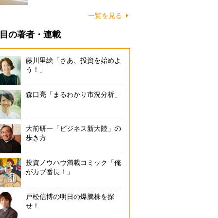
に…
一覧を見る
目の著者・連載
藤川里絵「さあ、投資を始めよ
う！」
森口亮「まるわかり市況分析」
大前研一「ビジネス新大陸」の
歩き方
投資ノウハウ満載コミック「俺
がカブ番長！」
戸松信博の明日の爆騰株を探
せ！