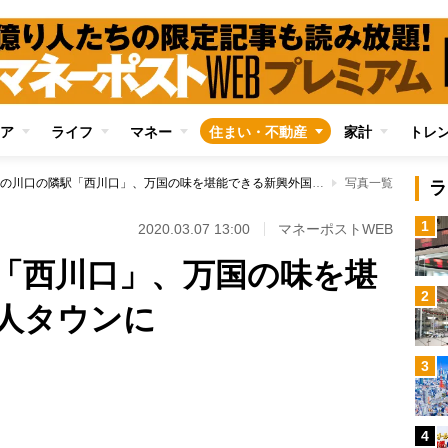
ア
ライフ
マネー
住まい・不動産
家計
トレ
人気の川口の隣駅「西川口」、万国の味を堪能できる新興外国人タウンに
写真一覧
ラ
1
2020.03.07 13:00
マネーポストWEB
「西川口」、万国の味を堪
2
人タウンに
3
Loaded
:
96.70%
4