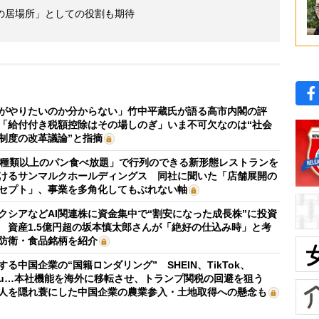
の居場所」としての役割も期待
がやりたいのか分からない」竹中平蔵氏が語る高市内閣の評
「給付付き税額控除はその場しのぎ」いま不可欠なのは“社会
制度の改革議論”と指摘
0種類以上のパン食べ放題」で行列のできる新形態レストランを
けるサンマルクホールディングス 同社に聞いた「店舗展開の
セプト」、事業を多角化してもぶれない軸
クシアなどAI関連株に資金集中で“割安になった成長株”に投資
 資産1.5億円超の坂本慎太郎さんが「絶好の仕込み時」と考
防衛・食品銘柄を紹介
する中国企業の“国籍ロンダリング” SHEIN、TikTok、
mu…本社機能を海外に移転させ、トランプ関税の回避を狙う
人を隠れ蓑にした中国企業の農業参入・土地取得への懸念も