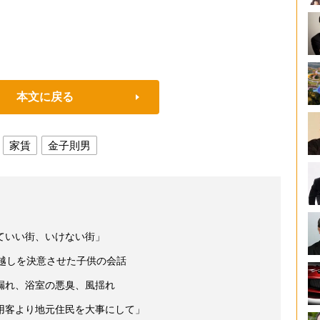
本文に戻る
家賃
金子則男
ていい街、いけない街」
っ越しを決意させた子供の会話
漏れ、浴室の悪臭、風揺れ
用客より地元住民を大事にして」