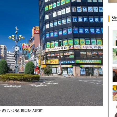
注
を遂げたJR西川口駅の駅前