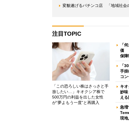
変貌遂げるパチンコ店 「地域社会
注目TOPIC
「何
価 
保障
「3
手掛
コン
「この恐ろしい株はさっさと手
キオ
放したい…」キオクシア株で
妙味
500万円の利益を出した女性
える
が“夢よもう一度”と再購入
急増
Te
現地