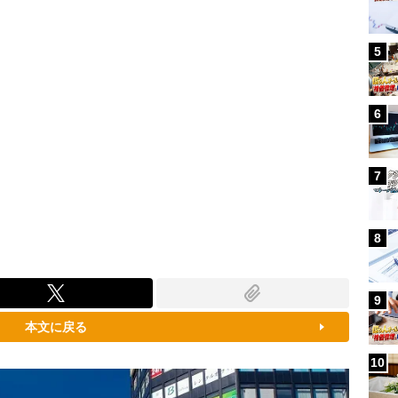
5
6
7
8
9
本文に戻る
10