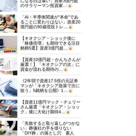
になる日は遠い」資産3億円超
のサラリーマン投資家…
「AI・半導体関連が“本命”であ
ることに変わりはない」資産20
億円超の90歳現役トレ…
【キオクシア・ショック後に
「株価倍増」も期待できる注目
銘柄5選】資産3億円超…
【資産10億円超・かんちさんが
厳選！】「キオクシアの次」に
資金が流れる期待の…
《2年弱で資産17.5倍の元証券
マンが「キオクシア急落で次に
狙う」5銘柄を公開》1…
【資産11億円マック・チェリー
さん厳選「キオクシア・ショッ
ク」後に大化け期待4…
「失敗すると取り返しがつかな
い」葬儀社の手を借りない
「DIY葬」の落とし穴 素人