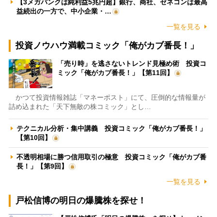
【3メガバンクは純利益5兆円超】銀行、商社、ゼネコンは最高
益続出の一方で、中小企業・…
一覧を見る
投資ノウハウ満載コミック「俺がカブ番長！」
「売り時」を逃さないトレンド見極め術 投資コ
ミック「俺がカブ番長！」【第11回】
かつて投資情報雑誌「マネーポスト」にて、圧倒的な情報量が
詰め込まれた「天下無敵の株コミック」とし…
テクニカル分析・集中講義 投資コミック「俺がカブ番長！」
【第10回】
不透明相場に勝つ信用取引の極意 投資コミック「俺がカブ番
長！」【第9回】
一覧を見る
戸松信博の明日の爆騰株を探せ！