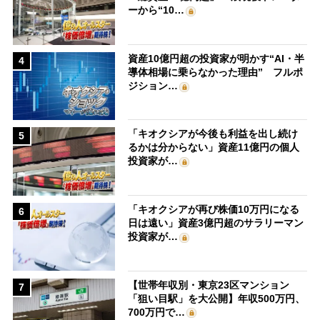
ーから“10…
資産10億円超の投資家が明かす“AI・半
4
導体相場に乗らなかった理由” フルポ
ジション…
「キオクシアが今後も利益を出し続け
5
るかは分からない」資産11億円の個人
投資家が…
「キオクシアが再び株価10万円になる
6
日は遠い」資産3億円超のサラリーマン
投資家が…
【世帯年収別・東京23区マンション
7
「狙い目駅」を大公開】年収500万円、
700万円で…