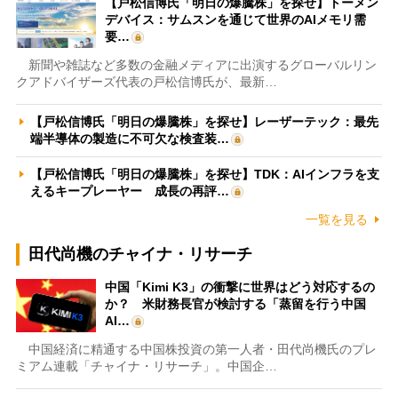
【戸松信博氏「明日の爆騰株」を探せ】トーメン
デバイス：サムスンを通じて世界のAIメモリ需
要…
新聞や雑誌など多数の金融メディアに出演するグローバルリン
クアドバイザーズ代表の戸松信博氏が、最新…
【戸松信博氏「明日の爆騰株」を探せ】レーザーテック：最先
端半導体の製造に不可欠な検査装…
【戸松信博氏「明日の爆騰株」を探せ】TDK：AIインフラを支
えるキープレーヤー 成長の再評…
一覧を見る
田代尚機のチャイナ・リサーチ
中国「Kimi K3」の衝撃に世界はどう対応するの
か？ 米財務長官が検討する「蒸留を行う中国
AI…
中国経済に精通する中国株投資の第一人者・田代尚機氏のプレ
ミアム連載「チャイナ・リサーチ」。中国企…