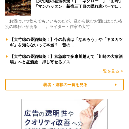
【大竹聡の昼酒御免！】「ネグローニ」「山崎」
「マンハッタン」新宿三丁目の隠れ家バーで1…
お酒はいつ飲んでもいいものだが、昼から飲むお酒にはまた格
別の味わいがある――。ライター・作家の大竹…
【大竹聡の昼酒御免！】今の若者は「なめろう」や「キヌカツ
ギ」を知らないって本当？ 昔の…
【大竹聡の昼酒御免！】京急線で多摩川越えて「川崎の大衆酒
場」へと昼酒旅 押し寄せるノス…
一覧を見る
著者・連載の一覧を見る