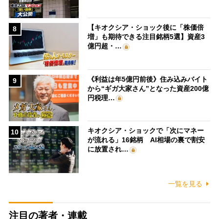
【キオクシア・ショック後に「株価倍
8
増」も期待できる注目銘柄5選】資産3
億円超・…
《利益は年5億円前後》住み込みバイト
9
から“ギガ大家さん”となった資産200億
円税理…
キオクシア・ショックで「次にマネー
10
が流れる」16銘柄 AI相場の裏で割安
に放置され…
一覧を見る
注目の著者・連載