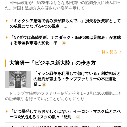
日米両政府が、約28年ぶりとなる円買いの協調介入に踏み切っ
た。米国も追加介入を辞さない姿勢を示して…
「キオクシア急落で含み損が膨らんで…」損失を投資家として
の成長につなげる4つの視点 …
「NYダウは高値更新、ナスダック・S&P500は足踏み」が意味
する米国株市場の変化 半…
一覧を見る
大前研一「ビジネス新大陸」の歩き方
「イラン戦争を利用して儲けている」利益相反と
の批判が強まるトランプファミリーの不正蓄財
疑…
トランプ大統領のファミリー信託が今年1～3月に3000回以上も
の証券取引を行っていたことが明らかになり…
「いつ暴発してもおかしくはない」イーロン・マスク氏とスペ
ースXが抱えるリスクの数々「絶対…