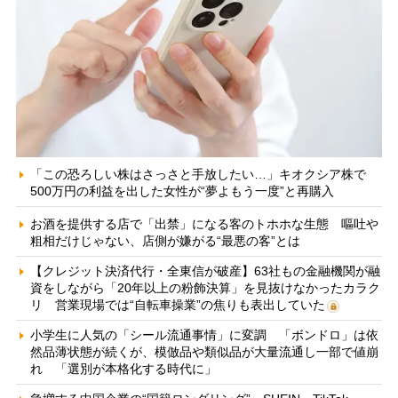
「この恐ろしい株はさっさと手放したい…」キオクシア株で
500万円の利益を出した女性が“夢よもう一度”と再購入
お酒を提供する店で「出禁」になる客のトホホな生態 嘔吐や
粗相だけじゃない、店側が嫌がる“最悪の客”とは
【クレジット決済代行・全東信が破産】63社もの金融機関が融
資をしながら「20年以上の粉飾決算」を見抜けなかったカラク
リ 営業現場では“自転車操業”の焦りも表出していた
小学生に人気の「シール流通事情」に変調 「ボンドロ」は依
然品薄状態が続くが、模倣品や類似品が大量流通し一部で値崩
れ 「選別が本格化する時代に」