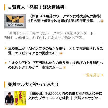
古賀真人「発掘！好決算銘柄」
《株価34％急落のワークマンに特大反転の期待》
6月の売上低迷を吹き飛ばす第1四半期決算、…
6月3日に8330円をつけたワークマン（東証スタンダード・
7564）の株価は、わずか1カ月あまりで約34％下落…
三菱重工が「AIインフラの新たな主役」として再評価される気
運 エヌビディアとの提携でAI…
キオクシアHD「7万円割れからの急反発」は再びの上昇局面へ
の反転シグナルか？ 市場のムー…
一覧を見る
突然マルサがやって来た！
【最終回】1億6000万円の負債と引き換えに手に
入れたプライスレスな経験 ｜ 突然マルサがや…