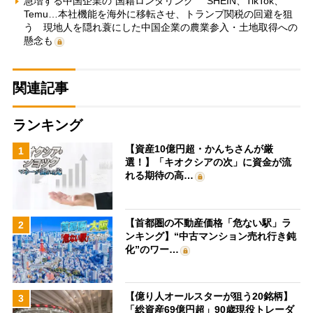
急増する中国企業の“国籍ロンダリング” SHEIN、TikTok、
Temu…本社機能を海外に移転させ、トランプ関税の回避を狙
う 現地人を隠れ蓑にした中国企業の農業参入・土地取得への
懸念も
関連記事
ランキング
【資産10億円超・かんちさんが厳
1
選！】「キオクシアの次」に資金が流
れる期待の高…
【首都圏の不動産価格「危ない駅」ラ
2
ンキング】“中古マンション売れ行き鈍
化”のワー…
【億り人オールスターが狙う20銘柄】
3
「総資産69億円超」90歳現役トレーダ