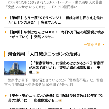
2009年12月に発行された元FXトレーダー・磯貝清明氏の著書
『突然マルサがやって来た！～FXで10億円稼い…
【第9回】もう一度FXでリベンジ！ 種銭は差し押さえを免れ
た”ヒミツのお金” ｜ 突然マルサ…
【第8回】年利はなんと14.6％！ 毎日5万円超の延滞税が積み
上がっていく ｜ 突然マルサ…
一覧を見る
河合雅司「人口減少ニッポンの活路」
【「警察官離れ」に歯止めはかかるか？】警察庁
が本気で取り組む「警察組織の構造改革」 実
現…
警察庁が目下、頭を悩ませているのが「警察官不足」だ。警察
官の採用試験の受験者数は10年間で2分の1以…
【安全・安心ニッポンの危機】採用試験受験者数は10年間で2
分の1以下に！ 出生数減がも…