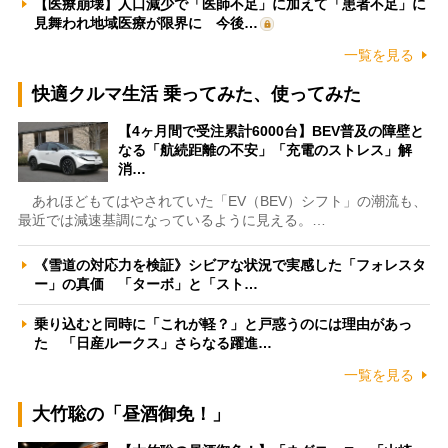
【医療崩壊】人口減少で「医師不足」に加えて「患者不足」に
見舞われ地域医療が限界に 今後…
一覧を見る
快適クルマ生活 乗ってみた、使ってみた
【4ヶ月間で受注累計6000台】BEV普及の障壁と
なる「航続距離の不安」「充電のストレス」解
消…
あれほどもてはやされていた「EV（BEV）シフト」の潮流も、
最近では減速基調になっているように見える。…
《雪道の対応力を検証》シビアな状況で実感した「フォレスタ
ー」の真価 「ターボ」と「スト…
乗り込むと同時に「これが軽？」と戸惑うのには理由があっ
た 「日産ルークス」さらなる躍進…
一覧を見る
大竹聡の「昼酒御免！」