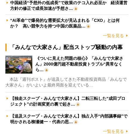
中国経済“予想外の低成長”で政策のテコ入れ必至か 経済運営
方針の修正で成長加速が予想さ…
“AI革命”で爆発的な需要拡大が見込まれる「CXO」とは何
か？ 高い競争力を持つ中国の医薬品…
一覧を見る
「みんなで大家さん」配当ストップ騒動の内幕
《ついに見えた問題の核心》「みんなで大家さ
ん」2000億円超不動産投資トラブル“異常なく
ら…
本誌『週刊ポスト』が追及してきた不動産投資商品「みんなで
大家さん」がいよいよ最終局面を迎えている…
【独走スクープ・みんなで大家さん】二転三転した“成田プロ
ジェクト”の計画変更の裏で起き…
【追及スクープ・みんなで大家さん】独占入手“内部議事録”で
明かされる柳瀬健一・代表の思…
一覧を見る