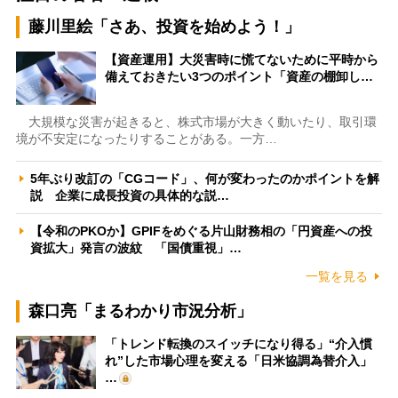
藤川里絵「さあ、投資を始めよう！」
【資産運用】大災害時に慌てないために平時から
備えておきたい3つのポイント「資産の棚卸し…
大規模な災害が起きると、株式市場が大きく動いたり、取引環
境が不安定になったりすることがある。一方…
5年ぶり改訂の「CGコード」、何が変わったのかポイントを解
説 企業に成長投資の具体的な説…
【令和のPKOか】GPIFをめぐる片山財務相の「円資産への投
資拡大」発言の波紋 「国債重視」…
一覧を見る
森口亮「まるわかり市況分析」
「トレンド転換のスイッチになり得る」“介入慣
れ”した市場心理を変える「日米協調為替介入」
…