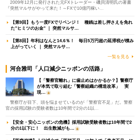
2009年12月に発行された元FXトレーダー・磯貝清明氏の著書
『突然マルサがやって来た！～FXで10億円稼い…
【第9回】もう一度FXでリベンジ！ 種銭は差し押さえを免れ
た”ヒミツのお金” ｜ 突然マルサ…
【第8回】年利はなんと14.6％！ 毎日5万円超の延滞税が積み
上がっていく ｜ 突然マルサ…
一覧を見る
河合雅司「人口減少ニッポンの活路」
【「警察官離れ」に歯止めはかかるか？】警察庁
が本気で取り組む「警察組織の構造改革」 実
現…
警察庁が目下、頭を悩ませているのが「警察官不足」だ。警察
官の採用試験の受験者数は10年間で2分の1以…
【安全・安心ニッポンの危機】採用試験受験者数は10年間で2
分の1以下に！ 出生数減がも…