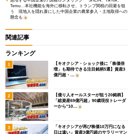
Temu…本社機能を海外に移転させ、トランプ関税の回避を狙
う 現地人を隠れ蓑にした中国企業の農業参入・土地取得への
懸念も
関連記事
ランキング
【キオクシア・ショック後に「株価倍
1
増」も期待できる注目銘柄5選】資産3
億円超・…
【億り人オールスターが狙う20銘柄】
2
「総資産69億円超」90歳現役トレーダ
ーから“10…
「キオクシアが再び株価10万円になる
3
日は遠い」資産3億円超のサラリーマン