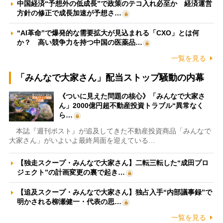
中国経済“予想外の低成長”で政策のテコ入れ必至か 経済運営
方針の修正で成長加速が予想さ…
“AI革命”で爆発的な需要拡大が見込まれる「CXO」とは何
か？ 高い競争力を持つ中国の医薬品…
一覧を見る
「みんなで大家さん」配当ストップ騒動の内幕
《ついに見えた問題の核心》「みんなで大家さ
ん」2000億円超不動産投資トラブル“異常なく
ら…
本誌『週刊ポスト』が追及してきた不動産投資商品「みんなで
大家さん」がいよいよ最終局面を迎えている…
【独走スクープ・みんなで大家さん】二転三転した“成田プロ
ジェクト”の計画変更の裏で起き…
【追及スクープ・みんなで大家さん】独占入手“内部議事録”で
明かされる柳瀬健一・代表の思…
一覧を見る