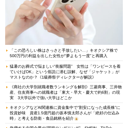
「この恐ろしい株はさっさと手放したい…」キオクシア株で
500万円の利益を出した女性が“夢よもう一度”と再購入
猛暑のお葬式で悩ましい“喪服問題” 女性は「ワンピースを着
ていけばOK」という俗説に潜む誤解、なぜ「ジャケット」が
マストなのか？《1級葬祭ディレクターが解説》
《商社の大学別就職者数ランキングを解剖》三菱商事、三井物
産、住友商事への就職者は「東大・早大・慶大で約6割」の現
実 3大学以外で強い大学はどこか
キオクシアなどAI関連株に資金集中で“割安になった成長株”に
投資妙味 資産1.5億円超の坂本慎太郎さんが「絶好の仕込み
時」と考える防衛・食品銘柄を紹介
急増する中国企業の“国籍ロンダリング” SHEIN、TikTok、