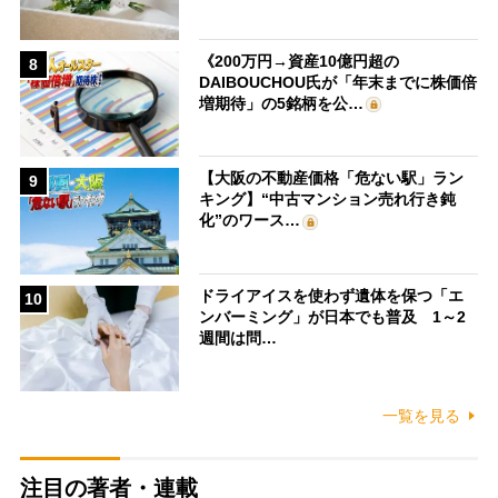
《200万円→資産10億円超の
8
DAIBOUCHOU氏が「年末までに株価倍
増期待」の5銘柄を公…
【大阪の不動産価格「危ない駅」ラン
9
キング】“中古マンション売れ行き鈍
化”のワース…
ドライアイスを使わず遺体を保つ「エ
10
ンバーミング」が日本でも普及 1～2
週間は問…
一覧を見る
注目の著者・連載