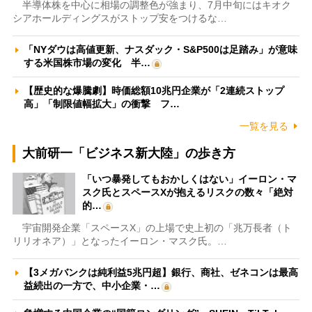
半導体株を中心に相場の調整色が強まり、7月中旬にはキオク
シアホールディングスがストップ安をつけるな…
「NYダウは高値更新、ナスダック・S&P500は足踏み」が意味
する米国株市場の変化 半…
【歴史的な爆騰劇】時価総額10兆円企業が「2連続ストップ
高」「制限値幅拡大」の衝撃 フ…
一覧を見る
大前研一「ビジネス新大陸」の歩き方
「いつ暴発してもおかしくはない」イーロン・マ
スク氏とスペースXが抱えるリスクの数々「絶対
的…
宇宙開発企業「スペースX」の上場で史上初の「兆万長者（ト
リリオネア）」となったイーロン・マスク氏。…
【3メガバンクは純利益5兆円超】銀行、商社、ゼネコンは最高
益続出の一方で、中小企業・…