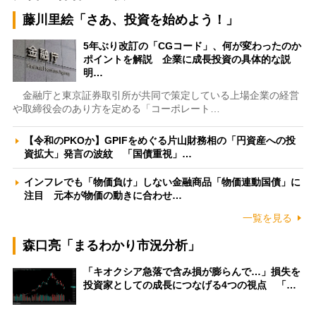
藤川里絵「さあ、投資を始めよう！」
5年ぶり改訂の「CGコード」、何が変わったのか
ポイントを解説 企業に成長投資の具体的な説
明…
金融庁と東京証券取引所が共同で策定している上場企業の経営
や取締役会のあり方を定める「コーポレート…
【令和のPKOか】GPIFをめぐる片山財務相の「円資産への投
資拡大」発言の波紋 「国債重視」…
インフレでも「物価負け」しない金融商品「物価連動国債」に
注目 元本が物価の動きに合わせ…
一覧を見る
森口亮「まるわかり市況分析」
「キオクシア急落で含み損が膨らんで…」損失を
投資家としての成長につなげる4つの視点 「…