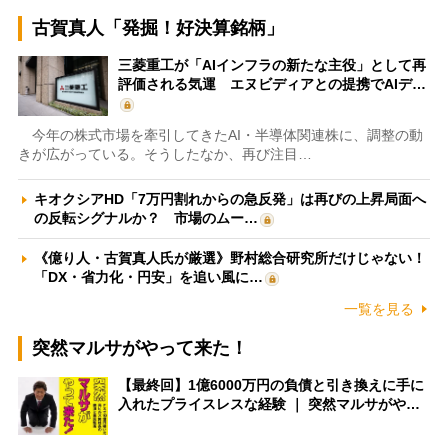
古賀真人「発掘！好決算銘柄」
三菱重工が「AIインフラの新たな主役」として再
評価される気運 エヌビディアとの提携でAIデ…
今年の株式市場を牽引してきたAI・半導体関連株に、調整の動
きが広がっている。そうしたなか、再び注目…
キオクシアHD「7万円割れからの急反発」は再びの上昇局面へ
の反転シグナルか？ 市場のムー…
《億り人・古賀真人氏が厳選》野村総合研究所だけじゃない！
「DX・省力化・円安」を追い風に…
一覧を見る
突然マルサがやって来た！
【最終回】1億6000万円の負債と引き換えに手に
入れたプライスレスな経験 ｜ 突然マルサがや…