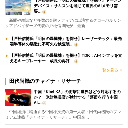
【戸松信博氏「明日の爆騰株」を探せ】トーメン
デバイス：サムスンを通じて世界のAIメモリ需
要…
新聞や雑誌など多数の金融メディアに出演するグローバルリン
クアドバイザーズ代表の戸松信博氏が、最新…
【戸松信博氏「明日の爆騰株」を探せ】レーザーテック：最先
端半導体の製造に不可欠な検査装…
【戸松信博氏「明日の爆騰株」を探せ】TDK：AIインフラを支
えるキープレーヤー 成長の再評…
一覧を見る
田代尚機のチャイナ・リサーチ
中国「Kimi K3」の衝撃に世界はどう対応するの
か？ 米財務長官が検討する「蒸留を行う中国
AI…
中国経済に精通する中国株投資の第一人者・田代尚機氏のプレ
ミアム連載「チャイナ・リサーチ」。中国企…