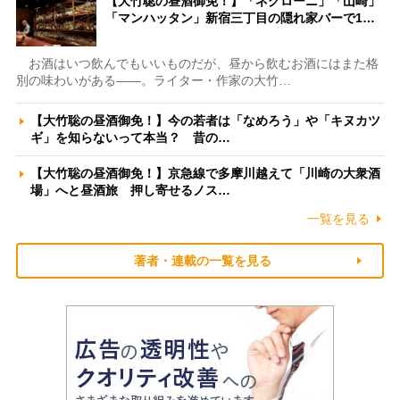
【大竹聡の昼酒御免！】「ネグローニ」「山崎」
「マンハッタン」新宿三丁目の隠れ家バーで1…
お酒はいつ飲んでもいいものだが、昼から飲むお酒にはまた格
別の味わいがある――。ライター・作家の大竹…
【大竹聡の昼酒御免！】今の若者は「なめろう」や「キヌカツ
ギ」を知らないって本当？ 昔の…
【大竹聡の昼酒御免！】京急線で多摩川越えて「川崎の大衆酒
場」へと昼酒旅 押し寄せるノス…
一覧を見る
著者・連載の一覧を見る