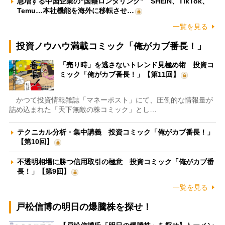
急増する中国企業の“国籍ロンダリング” SHEIN、TikTok、
Temu…本社機能を海外に移転させ…
一覧を見る
投資ノウハウ満載コミック「俺がカブ番長！」
「売り時」を逃さないトレンド見極め術 投資コ
ミック「俺がカブ番長！」【第11回】
かつて投資情報雑誌「マネーポスト」にて、圧倒的な情報量が
詰め込まれた「天下無敵の株コミック」とし…
テクニカル分析・集中講義 投資コミック「俺がカブ番長！」
【第10回】
不透明相場に勝つ信用取引の極意 投資コミック「俺がカブ番
長！」【第9回】
一覧を見る
戸松信博の明日の爆騰株を探せ！