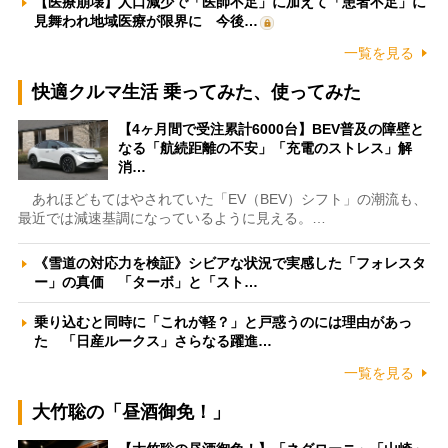
【医療崩壊】人口減少で「医師不足」に加えて「患者不足」に
見舞われ地域医療が限界に 今後…
一覧を見る
快適クルマ生活 乗ってみた、使ってみた
【4ヶ月間で受注累計6000台】BEV普及の障壁と
なる「航続距離の不安」「充電のストレス」解
消…
あれほどもてはやされていた「EV（BEV）シフト」の潮流も、
最近では減速基調になっているように見える。…
《雪道の対応力を検証》シビアな状況で実感した「フォレスタ
ー」の真価 「ターボ」と「スト…
乗り込むと同時に「これが軽？」と戸惑うのには理由があっ
た 「日産ルークス」さらなる躍進…
一覧を見る
大竹聡の「昼酒御免！」