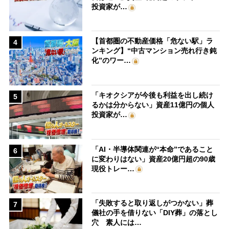
投資家が…
【首都圏の不動産価格「危ない駅」ラ
4
ンキング】“中古マンション売れ行き鈍
化”のワー…
「キオクシアが今後も利益を出し続け
5
るかは分からない」資産11億円の個人
投資家が…
「AI・半導体関連が“本命”であること
6
に変わりはない」資産20億円超の90歳
現役トレー…
「失敗すると取り返しがつかない」葬
7
儀社の手を借りない「DIY葬」の落とし
穴 素人には…