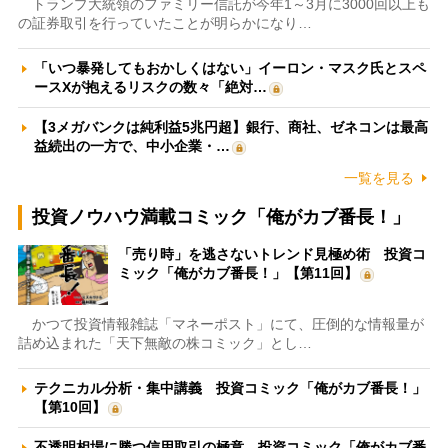
トランプ大統領のファミリー信託が今年1～3月に3000回以上も
の証券取引を行っていたことが明らかになり…
「いつ暴発してもおかしくはない」イーロン・マスク氏とスペ
ースXが抱えるリスクの数々「絶対…
【3メガバンクは純利益5兆円超】銀行、商社、ゼネコンは最高
益続出の一方で、中小企業・…
一覧を見る
投資ノウハウ満載コミック「俺がカブ番長！」
「売り時」を逃さないトレンド見極め術 投資コ
ミック「俺がカブ番長！」【第11回】
かつて投資情報雑誌「マネーポスト」にて、圧倒的な情報量が
詰め込まれた「天下無敵の株コミック」とし…
テクニカル分析・集中講義 投資コミック「俺がカブ番長！」
【第10回】
不透明相場に勝つ信用取引の極意 投資コミック「俺がカブ番