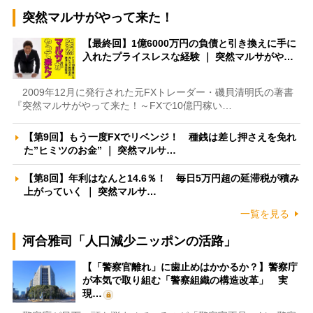
突然マルサがやって来た！
【最終回】1億6000万円の負債と引き換えに手に
入れたプライスレスな経験 ｜ 突然マルサがや…
2009年12月に発行された元FXトレーダー・磯貝清明氏の著書
『突然マルサがやって来た！～FXで10億円稼い…
【第9回】もう一度FXでリベンジ！ 種銭は差し押さえを免れ
た”ヒミツのお金” ｜ 突然マルサ…
【第8回】年利はなんと14.6％！ 毎日5万円超の延滞税が積み
上がっていく ｜ 突然マルサ…
一覧を見る
河合雅司「人口減少ニッポンの活路」
【「警察官離れ」に歯止めはかかるか？】警察庁
が本気で取り組む「警察組織の構造改革」 実
現…