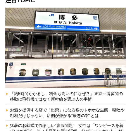
注目TOPIC
「約5時間かかるし、料金も高いのになぜ？」東京～博多間の
移動に飛行機ではなく新幹線を選ぶ人の事情
お酒を提供する店で「出禁」になる客のトホホな生態 嘔吐や
粗相だけじゃない、店側が嫌がる“最悪の客”とは
猛暑のお葬式で悩ましい“喪服問題” 女性は「ワンピースを着
ていけばOK」という俗説に潜む誤解、なぜ「ジャケット」が