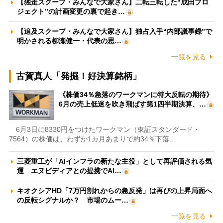
【独走スクープ・みんなで大家さん】二転三転した“成田プロ
ジェクト”の計画変更の裏で起き…
【追及スクープ・みんなで大家さん】独占入手“内部議事録”で
明かされる柳瀬健一・代表の思…
一覧を見る
古賀真人「発掘！好決算銘柄」
《株価34％急落のワークマンに特大反転の期待》
6月の売上低迷を吹き飛ばす第1四半期決算、…
6月3日に8330円をつけたワークマン（東証スタンダード・
7564）の株価は、わずか1カ月あまりで約34％下落…
三菱重工が「AIインフラの新たな主役」として再評価される気
運 エヌビディアとの提携でAI…
キオクシアHD「7万円割れからの急反発」は再びの上昇局面へ
の反転シグナルか？ 市場のムー…
一覧を見る