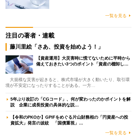
一覧を見る
注目の著者・連載
藤川里絵「さあ、投資を始めよう！」
【資産運用】大災害時に慌てないために平時から
備えておきたい3つのポイント「資産の棚卸し…
大規模な災害が起きると、株式市場が大きく動いたり、取引環
境が不安定になったりすることがある。一方…
5年ぶり改訂の「CGコード」、何が変わったのかポイントを解
説 企業に成長投資の具体的な説…
【令和のPKOか】GPIFをめぐる片山財務相の「円資産への投
資拡大」発言の波紋 「国債重視」…
一覧を見る