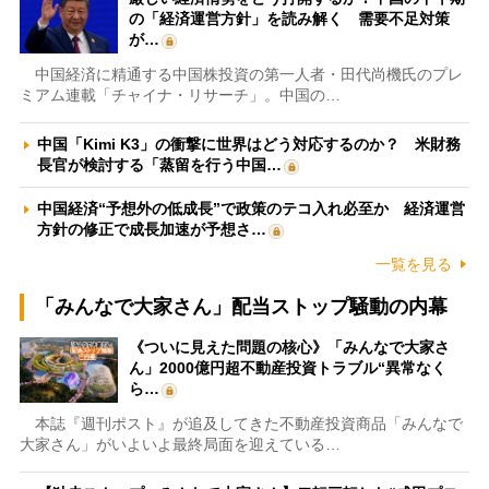
の「経済運営方針」を読み解く 需要不足対策
が…
中国経済に精通する中国株投資の第一人者・田代尚機氏のプレ
ミアム連載「チャイナ・リサーチ」。中国の…
中国「Kimi K3」の衝撃に世界はどう対応するのか？ 米財務
長官が検討する「蒸留を行う中国…
中国経済“予想外の低成長”で政策のテコ入れ必至か 経済運営
方針の修正で成長加速が予想さ…
一覧を見る
「みんなで大家さん」配当ストップ騒動の内幕
《ついに見えた問題の核心》「みんなで大家さ
ん」2000億円超不動産投資トラブル“異常なく
ら…
本誌『週刊ポスト』が追及してきた不動産投資商品「みんなで
大家さん」がいよいよ最終局面を迎えている…