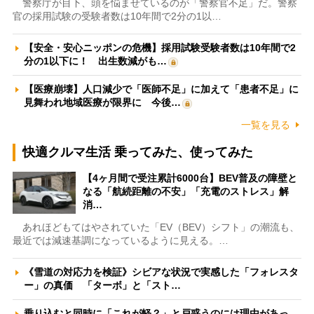
警察庁が目下、頭を悩ませているのが「警察官不足」だ。警察
官の採用試験の受験者数は10年間で2分の1以…
【安全・安心ニッポンの危機】採用試験受験者数は10年間で2
分の1以下に！ 出生数減がも…
【医療崩壊】人口減少で「医師不足」に加えて「患者不足」に
見舞われ地域医療が限界に 今後…
一覧を見る
快適クルマ生活 乗ってみた、使ってみた
【4ヶ月間で受注累計6000台】BEV普及の障壁と
なる「航続距離の不安」「充電のストレス」解
消…
あれほどもてはやされていた「EV（BEV）シフト」の潮流も、
最近では減速基調になっているように見える。…
《雪道の対応力を検証》シビアな状況で実感した「フォレスタ
ー」の真価 「ターボ」と「スト…
乗り込むと同時に「これが軽？」と戸惑うのには理由があっ