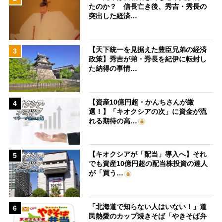
たのか？ 信長亡き後、秀吉・秀長の
突出した経済…
【天下統一を見据えた豊臣兄弟の経済
3
政策】秀吉が弟・秀長を紀伊に転封し
た納得の事情…
【資産10億円超・かんちさんが厳
4
選！】「キオクシアの次」に資金が流
れる期待の高…
【キオクシアが「配当」導入へ】それ
5
でも資産10億円超の配当株投資の達人
が「買う…
「北海道で知らない人はいない！」道
6
民熱愛のカップ焼きそば「やきそば弁