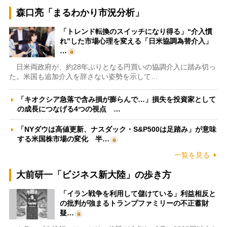
森口亮「まるわかり市況分析」
「トレンド転換のスイッチになり得る」“介入慣
れ”した市場心理を変える「日米協調為替介入」
…
日米両政府が、約28年ぶりとなる円買いの協調介入に踏み切っ
た。米国も追加介入を辞さない姿勢を示して…
「キオクシア急落で含み損が膨らんで…」損失を投資家として
の成長につなげる4つの視点 …
「NYダウは高値更新、ナスダック・S&P500は足踏み」が意味
する米国株市場の変化 半…
一覧を見る
大前研一「ビジネス新大陸」の歩き方
「イラン戦争を利用して儲けている」利益相反と
の批判が強まるトランプファミリーの不正蓄財
疑…