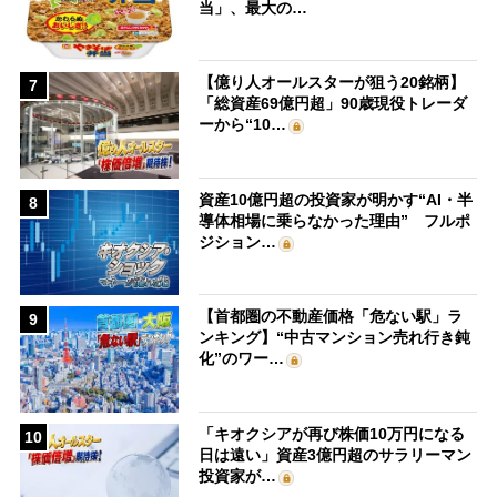
当」、最大の…
【億り人オールスターが狙う20銘柄】
7
「総資産69億円超」90歳現役トレーダ
ーから“10…
資産10億円超の投資家が明かす“AI・半
8
導体相場に乗らなかった理由” フルポ
ジション…
【首都圏の不動産価格「危ない駅」ラ
9
ンキング】“中古マンション売れ行き鈍
化”のワー…
「キオクシアが再び株価10万円になる
10
日は遠い」資産3億円超のサラリーマン
投資家が…