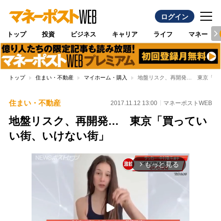
ログイン
トップ
投資
ビジネス
キャリア
ライフ
マネー
トップ
住まい・不動産
マイホーム・購入
地盤リスク、再開発… 東京「買
住まい・不動産
2017.11.12 13:00
マネーポストWEB
地盤リスク、再開発… 東京「買ってい
い街、いけない街」
もっと見る
arrow_forward_ios