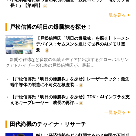
長！」【第9回】
一覧を見る
戸松信博の明日の爆騰株を探せ！
【戸松信博氏「明日の爆騰株」を探せ】トーメン
デバイス：サムスンを通じて世界のAIメモリ需
要…
新聞や雑誌など多数の金融メディアに出演するグローバルリン
クアドバイザーズ代表の戸松信博氏が、最新…
【戸松信博氏「明日の爆騰株」を探せ】レーザーテック：最先
端半導体の製造に不可欠な検査装…
【戸松信博氏「明日の爆騰株」を探せ】TDK：AIインフラを支
えるキープレーヤー 成長の再評…
一覧を見る
田代尚機のチャイナ・リサーチ
厳しい経済情勢をどう打開するか？中国の下半期