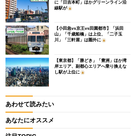
に「日吉本町」ほかグリーンライン沿
線駅が
【小田急vs京王vs田園都市】「浜田
山」「千歳船橋」は上位、「二子玉
川」「三軒屋」は圏外に
【東京都】「勝どき」「豊洲」ほか湾
岸エリア、副都心エリアへ乗り換えな
し駅が上位に
あわせて読みたい
あなたにオススメ