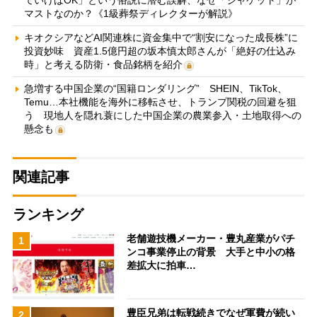
マストなのか？《1級葬祭ディレクターが解説》
キオクシアなどAI関連株に資金集中で“割安になった成長株”に
投資妙味 資産1.5億円超の坂本慎太郎さんが「絶好の仕込み
時」と考える防衛・食品銘柄を紹介
急増する中国企業の“国籍ロンダリング” SHEIN、TikTok、
Temu…本社機能を海外に移転させ、トランプ関税の回避を狙
う 現地人を隠れ蓑にした中国企業の農業参入・土地取得への
懸念も
関連記事
ランキング
老舗遊技機メーカー・豊丸産業がパチ
1
ンコ事業停止の背景 大手と中小の格
差拡大に拍車…
豊臣兄弟は転戦続きでなぜ軍費が続い
2