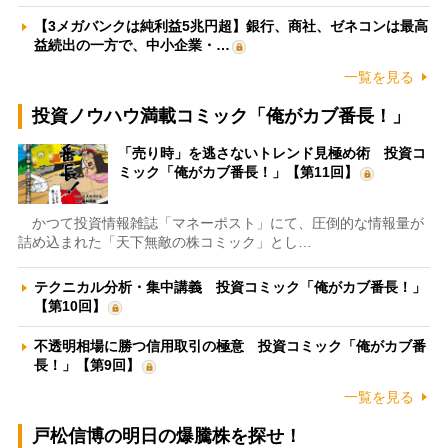
【3メガバンクは純利益5兆円超】銀行、商社、ゼネコンは最高
益続出の一方で、中小企業・…
一覧を見る
投資ノウハウ満載コミック「俺がカブ番長！」
「売り時」を逃さないトレンド見極め術 投資コ
ミック「俺がカブ番長！」【第11回】
かつて投資情報雑誌「マネーポスト」にて、圧倒的な情報量が
詰め込まれた「天下無敵の株コミック」とし…
テクニカル分析・集中講義 投資コミック「俺がカブ番長！」
【第10回】
不透明相場に勝つ信用取引の極意 投資コミック「俺がカブ番
長！」【第9回】
一覧を見る
戸松信博の明日の爆騰株を探せ！