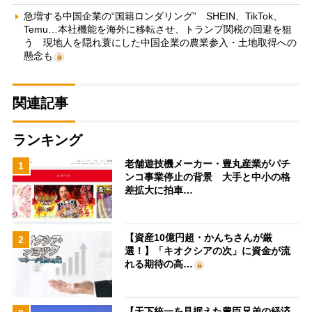
急増する中国企業の“国籍ロンダリング” SHEIN、TikTok、
Temu…本社機能を海外に移転させ、トランプ関税の回避を狙
う 現地人を隠れ蓑にした中国企業の農業参入・土地取得への
懸念も
関連記事
ランキング
老舗遊技機メーカー・豊丸産業がパチ
1
ンコ事業停止の背景 大手と中小の格
差拡大に拍車…
【資産10億円超・かんちさんが厳
2
選！】「キオクシアの次」に資金が流
れる期待の高…
【天下統一を見据えた豊臣兄弟の経済