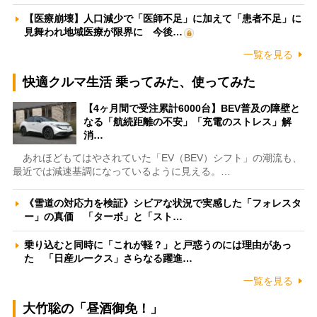
【医療崩壊】人口減少で「医師不足」に加えて「患者不足」に
見舞われ地域医療が限界に 今後…
一覧を見る
快適クルマ生活 乗ってみた、使ってみた
【4ヶ月間で受注累計6000台】BEV普及の障壁と
なる「航続距離の不安」「充電のストレス」解
消…
あれほどもてはやされていた「EV（BEV）シフト」の潮流も、
最近では減速基調になっているように見える。…
《雪道の対応力を検証》シビアな状況で実感した「フォレスタ
ー」の真価 「ターボ」と「スト…
乗り込むと同時に「これが軽？」と戸惑うのには理由があっ
た 「日産ルークス」さらなる躍進…
一覧を見る
大竹聡の「昼酒御免！」