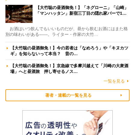
【大竹聡の昼酒御免！】「ネグローニ」「山崎」
「マンハッタン」新宿三丁目の隠れ家バーで1…
お酒はいつ飲んでもいいものだが、昼から飲むお酒にはまた格
別の味わいがある――。ライター・作家の大竹…
【大竹聡の昼酒御免！】今の若者は「なめろう」や「キヌカツ
ギ」を知らないって本当？ 昔の…
【大竹聡の昼酒御免！】京急線で多摩川越えて「川崎の大衆酒
場」へと昼酒旅 押し寄せるノス…
一覧を見る
著者・連載の一覧を見る