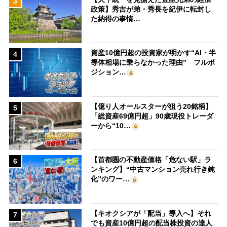
3
政策】秀吉が弟・秀長を紀伊に転封し
た納得の事情…
資産10億円超の投資家が明かす“AI・半
4
導体相場に乗らなかった理由” フルポ
ジション…
【億り人オールスターが狙う20銘柄】
5
「総資産69億円超」90歳現役トレーダ
ーから“10…
【首都圏の不動産価格「危ない駅」ラ
6
ンキング】“中古マンション売れ行き鈍
化”のワー…
【キオクシアが「配当」導入へ】それ
7
でも資産10億円超の配当株投資の達人