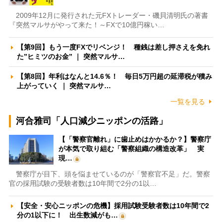
2009年12月に発行された元FXトレーダー・磯貝清明氏の著書
『突然マルサがやって来た！～FXで10億円稼い…
【第9回】もう一度FXでリベンジ！ 種銭は差し押さえを免れ
た”ヒミツのお金” ｜ 突然マルサ…
【第8回】年利はなんと14.6％！ 毎日5万円超の延滞税が積み
上がっていく ｜ 突然マルサ…
一覧を見る
河合雅司「人口減少ニッポンの活路」
【「警察官離れ」に歯止めはかかるか？】警察庁
が本気で取り組む「警察組織の構造改革」 実
現…
警察庁が目下、頭を悩ませているのが「警察官不足」だ。警察
官の採用試験の受験者数は10年間で2分の1以…
【安全・安心ニッポンの危機】採用試験受験者数は10年間で2
分の1以下に！ 出生数減がも…