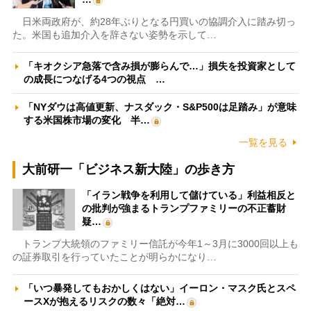
日米両政府が、約28年ぶりとなる円買いの協調介入に踏み切っ
た。米国も追加介入を辞さない姿勢を示して…
「キオクシア急落で含み損が膨らんで…」損失を投資家として
の成長につなげる4つの視点 …
「NYダウは高値更新、ナスダック・S&P500は足踏み」が意味
する米国株市場の変化 半…
一覧を見る
大前研一「ビジネス新大陸」の歩き方
「イラン戦争を利用して儲けている」利益相反と
の批判が強まるトランプファミリーの不正蓄財
疑…
トランプ大統領のファミリー信託が今年1～3月に3000回以上も
の証券取引を行っていたことが明らかになり…
「いつ暴発してもおかしくはない」イーロン・マスク氏とスペ
ースXが抱えるリスクの数々「絶対…