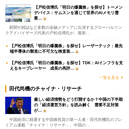
【戸松信博氏「明日の爆騰株」を探せ】トーメン
デバイス：サムスンを通じて世界のAIメモリ需
要…
新聞や雑誌など多数の金融メディアに出演するグローバルリン
クアドバイザーズ代表の戸松信博氏が、最新…
【戸松信博氏「明日の爆騰株」を探せ】レーザーテック：最先
端半導体の製造に不可欠な検査装…
【戸松信博氏「明日の爆騰株」を探せ】TDK：AIインフラを支
えるキープレーヤー 成長の再評…
一覧を見る
田代尚機のチャイナ・リサーチ
厳しい経済情勢をどう打開するか？中国の下半期
の「経済運営方針」を読み解く 需要不足対策
が…
中国経済に精通する中国株投資の第一人者・田代尚機氏のプレ
ミアム連載「チャイナ・リサーチ」。中国の…