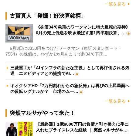
一覧を見る
古賀真人「発掘！好決算銘柄」
《株価34％急落のワークマンに特大反転の期待》
6月の売上低迷を吹き飛ばす第1四半期決算、…
6月3日に8330円をつけたワークマン（東証スタンダード・
7564）の株価は、わずか1カ月あまりで約34％下落…
三菱重工が「AIインフラの新たな主役」として再評価される気
運 エヌビディアとの提携でAI…
キオクシアHD「7万円割れからの急反発」は再びの上昇局面へ
の反転シグナルか？ 市場のムー…
一覧を見る
突然マルサがやって来た！
【最終回】1億6000万円の負債と引き換えに手に
入れたプライスレスな経験 ｜ 突然マルサがや…