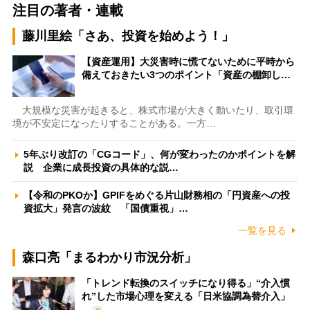
注目の著者・連載
藤川里絵「さあ、投資を始めよう！」
【資産運用】大災害時に慌てないために平時から
備えておきたい3つのポイント「資産の棚卸し…
大規模な災害が起きると、株式市場が大きく動いたり、取引環
境が不安定になったりすることがある。一方…
5年ぶり改訂の「CGコード」、何が変わったのかポイントを解
説 企業に成長投資の具体的な説…
【令和のPKOか】GPIFをめぐる片山財務相の「円資産への投
資拡大」発言の波紋 「国債重視」…
一覧を見る
森口亮「まるわかり市況分析」
「トレンド転換のスイッチになり得る」“介入慣
れ”した市場心理を変える「日米協調為替介入」
…