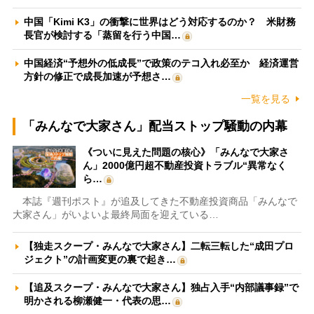
中国「Kimi K3」の衝撃に世界はどう対応するのか？ 米財務
長官が検討する「蒸留を行う中国…
中国経済“予想外の低成長”で政策のテコ入れ必至か 経済運営
方針の修正で成長加速が予想さ…
一覧を見る
「みんなで大家さん」配当ストップ騒動の内幕
《ついに見えた問題の核心》「みんなで大家さ
ん」2000億円超不動産投資トラブル“異常なく
ら…
本誌『週刊ポスト』が追及してきた不動産投資商品「みんなで
大家さん」がいよいよ最終局面を迎えている…
【独走スクープ・みんなで大家さん】二転三転した“成田プロ
ジェクト”の計画変更の裏で起き…
【追及スクープ・みんなで大家さん】独占入手“内部議事録”で
明かされる柳瀬健一・代表の思…