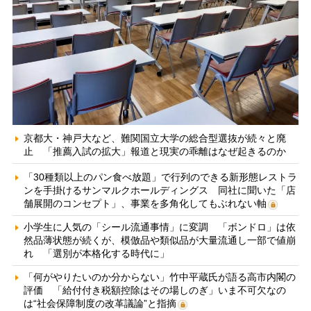
京都大・神戸大など、難関国立大学の総合型選抜が続々と廃
止 「推薦入試の拡大」報道と現実の乖離はなぜ起きるのか
「30種類以上のパン食べ放題」で行列のできる新形態レストラ
ンを手掛けるサンマルクホールディングス 同社に聞いた「店
舗展開のコンセプト」、事業を多角化してもぶれない軸
小学生に人気の「シール流通事情」に変調 「ボンドロ」は依
然品薄状態が続くが、模倣品や類似品が大量流通し一部で値崩
れ 「選別が本格化する時代に」
「何がやりたいのか分からない」竹中平蔵氏が語る高市内閣の
評価 「給付付き税額控除はその場しのぎ」いま不可欠なの
は“社会保障制度の改革議論”と指摘