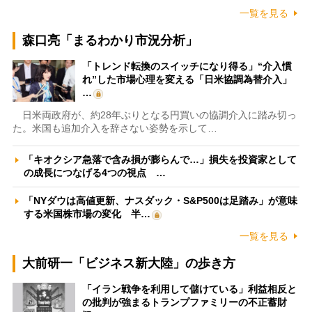
一覧を見る
森口亮「まるわかり市況分析」
「トレンド転換のスイッチになり得る」“介入慣
れ”した市場心理を変える「日米協調為替介入」
…
日米両政府が、約28年ぶりとなる円買いの協調介入に踏み切っ
た。米国も追加介入を辞さない姿勢を示して…
「キオクシア急落で含み損が膨らんで…」損失を投資家として
の成長につなげる4つの視点 …
「NYダウは高値更新、ナスダック・S&P500は足踏み」が意味
する米国株市場の変化 半…
一覧を見る
大前研一「ビジネス新大陸」の歩き方
「イラン戦争を利用して儲けている」利益相反と
の批判が強まるトランプファミリーの不正蓄財