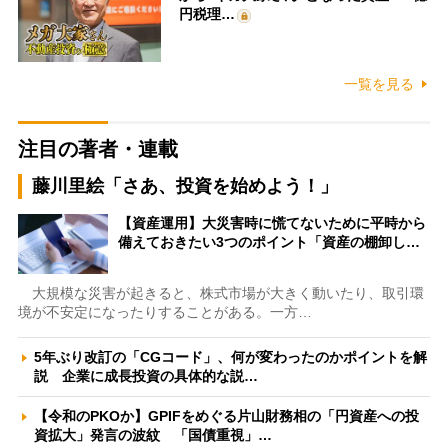
円税理…
一覧を見る
注目の著者・連載
藤川里絵「さあ、投資を始めよう！」
【資産運用】大災害時に慌てないために平時から
備えておきたい3つのポイント「資産の棚卸し…
大規模な災害が起きると、株式市場が大きく動いたり、取引環
境が不安定になったりすることがある。一方…
5年ぶり改訂の「CGコード」、何が変わったのかポイントを解
説 企業に成長投資の具体的な説…
【令和のPKOか】GPIFをめぐる片山財務相の「円資産への投
資拡大」発言の波紋 「国債重視」…