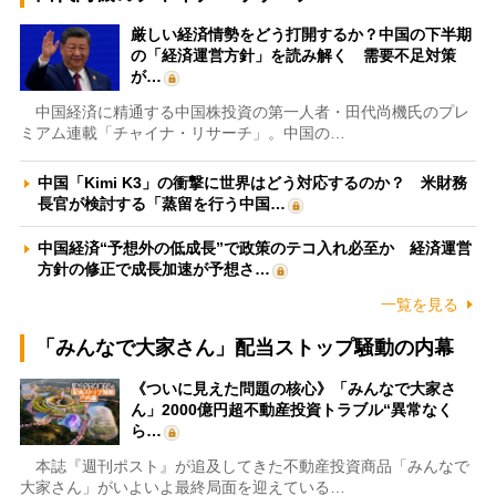
厳しい経済情勢をどう打開するか？中国の下半期
の「経済運営方針」を読み解く 需要不足対策
が…
中国経済に精通する中国株投資の第一人者・田代尚機氏のプレ
ミアム連載「チャイナ・リサーチ」。中国の…
中国「Kimi K3」の衝撃に世界はどう対応するのか？ 米財務
長官が検討する「蒸留を行う中国…
中国経済“予想外の低成長”で政策のテコ入れ必至か 経済運営
方針の修正で成長加速が予想さ…
一覧を見る
「みんなで大家さん」配当ストップ騒動の内幕
《ついに見えた問題の核心》「みんなで大家さ
ん」2000億円超不動産投資トラブル“異常なく
ら…
本誌『週刊ポスト』が追及してきた不動産投資商品「みんなで
大家さん」がいよいよ最終局面を迎えている…