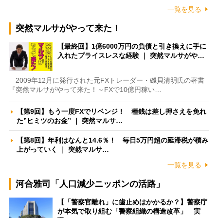
一覧を見る
突然マルサがやって来た！
【最終回】1億6000万円の負債と引き換えに手に
入れたプライスレスな経験 ｜ 突然マルサがや…
2009年12月に発行された元FXトレーダー・磯貝清明氏の著書
『突然マルサがやって来た！～FXで10億円稼い…
【第9回】もう一度FXでリベンジ！ 種銭は差し押さえを免れ
た”ヒミツのお金” ｜ 突然マルサ…
【第8回】年利はなんと14.6％！ 毎日5万円超の延滞税が積み
上がっていく ｜ 突然マルサ…
一覧を見る
河合雅司「人口減少ニッポンの活路」
【「警察官離れ」に歯止めはかかるか？】警察庁
が本気で取り組む「警察組織の構造改革」 実