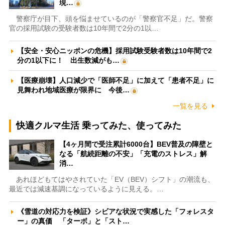
現…
警察庁が目下、頭を悩ませているのが「警察官不足」だ。警察
官の採用試験の受験者数は10年間で2分の1以…
【安全・安心ニッポンの危機】採用試験受験者数は10年間で2
分の1以下に！ 出生数減がも…
【医療崩壊】人口減少で「医師不足」に加えて「患者不足」に
見舞われ地域医療が限界に 今後…
一覧を見る
快適クルマ生活 乗ってみた、使ってみた
【4ヶ月間で受注累計6000台】BEV普及の障壁と
なる「航続距離の不安」「充電のストレス」解
消…
あれほどもてはやされていた「EV（BEV）シフト」の潮流も、
最近では減速基調になっているように見える。…
《雪道の対応力を検証》シビアな状況で実感した「フォレスタ
ー」の真価 「ターボ」と「スト…