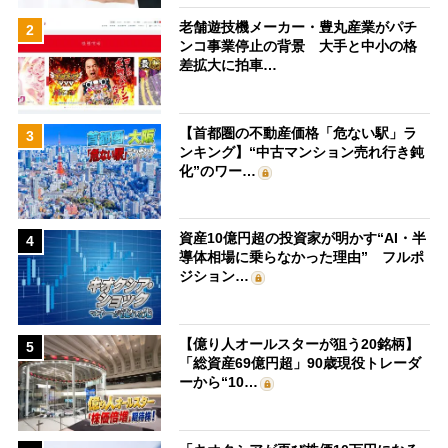
老舗遊技機メーカー・豊丸産業がパチ
2
ンコ事業停止の背景 大手と中小の格
差拡大に拍車…
【首都圏の不動産価格「危ない駅」ラ
3
ンキング】“中古マンション売れ行き鈍
化”のワー…
資産10億円超の投資家が明かす“AI・半
4
導体相場に乗らなかった理由” フルポ
ジション…
【億り人オールスターが狙う20銘柄】
5
「総資産69億円超」90歳現役トレーダ
ーから“10…