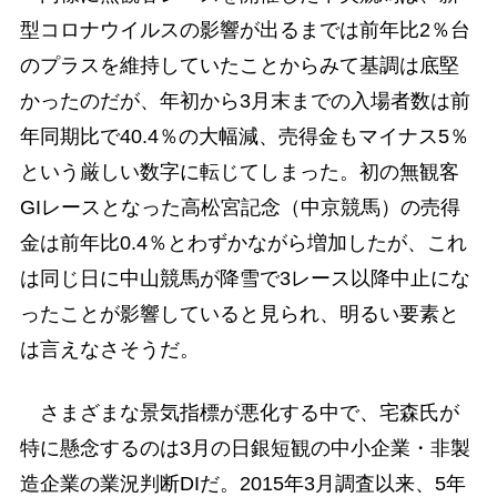
型コロナウイルスの影響が出るまでは前年比2％台
のプラスを維持していたことからみて基調は底堅
かったのだが、年初から3月末までの入場者数は前
年同期比で40.4％の大幅減、売得金もマイナス5％
という厳しい数字に転じてしまった。初の無観客
GIレースとなった高松宮記念（中京競馬）の売得
金は前年比0.4％とわずかながら増加したが、これ
は同じ日に中山競馬が降雪で3レース以降中止にな
ったことが影響していると見られ、明るい要素と
は言えなさそうだ。
さまざまな景気指標が悪化する中で、宅森氏が
特に懸念するのは3月の日銀短観の中小企業・非製
造企業の業況判断DIだ。2015年3月調査以来、5年