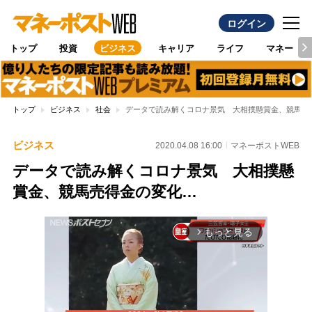
ログイン
トップ
投資
ビジネス
キャリア
ライフ
マネー
トップ
ビジネス
社会
データで読み解くコロナ景気 大相撲懸賞金、競馬売
ビジネス
2020.04.08 16:00
マネーポストWEB
データで読み解くコロナ景気 大相撲懸
賞金、競馬売得金の変化…
もっと見る
arrow_forward_ios