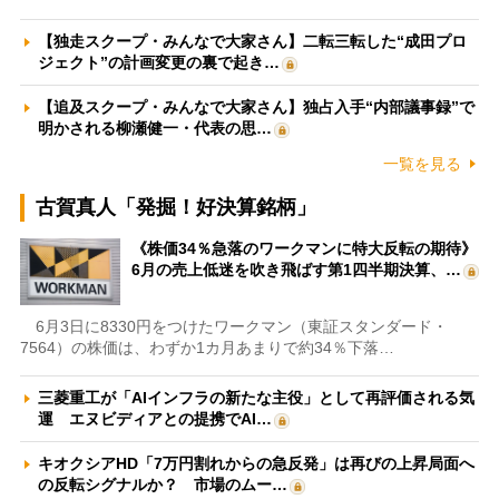
【独走スクープ・みんなで大家さん】二転三転した“成田プロ
ジェクト”の計画変更の裏で起き…
【追及スクープ・みんなで大家さん】独占入手“内部議事録”で
明かされる柳瀬健一・代表の思…
一覧を見る
古賀真人「発掘！好決算銘柄」
《株価34％急落のワークマンに特大反転の期待》
6月の売上低迷を吹き飛ばす第1四半期決算、…
6月3日に8330円をつけたワークマン（東証スタンダード・
7564）の株価は、わずか1カ月あまりで約34％下落…
三菱重工が「AIインフラの新たな主役」として再評価される気
運 エヌビディアとの提携でAI…
キオクシアHD「7万円割れからの急反発」は再びの上昇局面へ
の反転シグナルか？ 市場のムー…