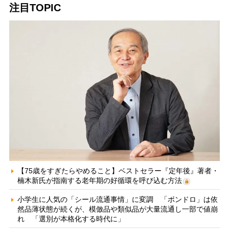
注目TOPIC
【75歳をすぎたらやめること】ベストセラー『定年後』著者・
楠木新氏が指南する老年期の好循環を呼び込む方法
小学生に人気の「シール流通事情」に変調 「ボンドロ」は依
然品薄状態が続くが、模倣品や類似品が大量流通し一部で値崩
れ 「選別が本格化する時代に」