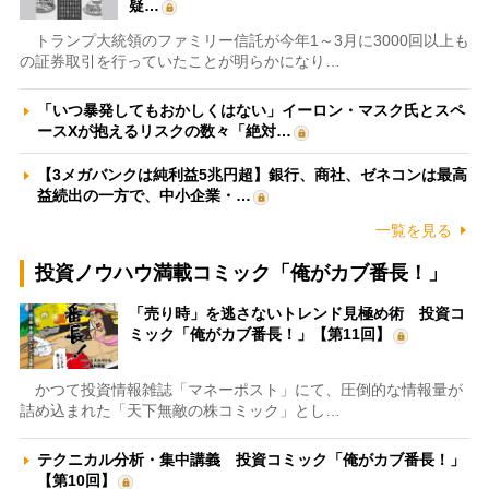
疑…
トランプ大統領のファミリー信託が今年1～3月に3000回以上も
の証券取引を行っていたことが明らかになり…
「いつ暴発してもおかしくはない」イーロン・マスク氏とスペ
ースXが抱えるリスクの数々「絶対…
【3メガバンクは純利益5兆円超】銀行、商社、ゼネコンは最高
益続出の一方で、中小企業・…
一覧を見る
投資ノウハウ満載コミック「俺がカブ番長！」
「売り時」を逃さないトレンド見極め術 投資コ
ミック「俺がカブ番長！」【第11回】
かつて投資情報雑誌「マネーポスト」にて、圧倒的な情報量が
詰め込まれた「天下無敵の株コミック」とし…
テクニカル分析・集中講義 投資コミック「俺がカブ番長！」
【第10回】