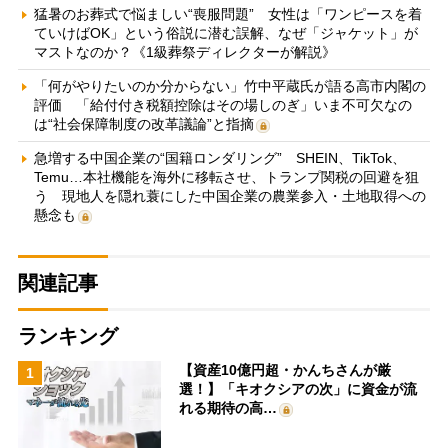
猛暑のお葬式で悩ましい“喪服問題” 女性は「ワンピースを着
ていけばOK」という俗説に潜む誤解、なぜ「ジャケット」が
マストなのか？《1級葬祭ディレクターが解説》
「何がやりたいのか分からない」竹中平蔵氏が語る高市内閣の
評価 「給付付き税額控除はその場しのぎ」いま不可欠なの
は“社会保障制度の改革議論”と指摘
急増する中国企業の“国籍ロンダリング” SHEIN、TikTok、
Temu…本社機能を海外に移転させ、トランプ関税の回避を狙
う 現地人を隠れ蓑にした中国企業の農業参入・土地取得への
懸念も
関連記事
ランキング
【資産10億円超・かんちさんが厳
1
選！】「キオクシアの次」に資金が流
れる期待の高…