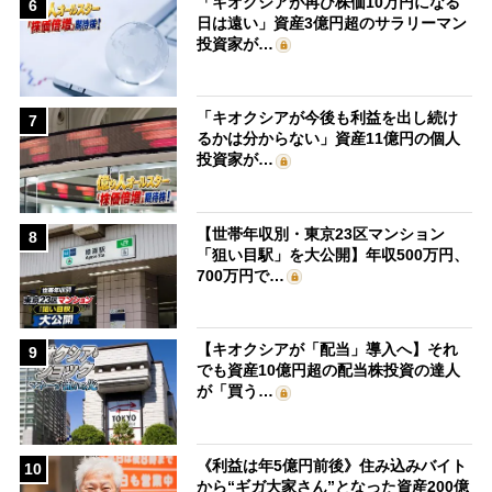
「キオクシアが再び株価10万円になる
6
日は遠い」資産3億円超のサラリーマン
投資家が…
「キオクシアが今後も利益を出し続け
7
るかは分からない」資産11億円の個人
投資家が…
【世帯年収別・東京23区マンション
8
「狙い目駅」を大公開】年収500万円、
700万円で…
【キオクシアが「配当」導入へ】それ
9
でも資産10億円超の配当株投資の達人
が「買う…
《利益は年5億円前後》住み込みバイト
10
から“ギガ大家さん”となった資産200億