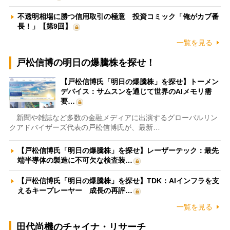
不透明相場に勝つ信用取引の極意 投資コミック「俺がカブ番
長！」【第9回】
一覧を見る
戸松信博の明日の爆騰株を探せ！
【戸松信博氏「明日の爆騰株」を探せ】トーメン
デバイス：サムスンを通じて世界のAIメモリ需
要…
新聞や雑誌など多数の金融メディアに出演するグローバルリン
クアドバイザーズ代表の戸松信博氏が、最新…
【戸松信博氏「明日の爆騰株」を探せ】レーザーテック：最先
端半導体の製造に不可欠な検査装…
【戸松信博氏「明日の爆騰株」を探せ】TDK：AIインフラを支
えるキープレーヤー 成長の再評…
一覧を見る
田代尚機のチャイナ・リサーチ