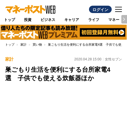
ログイン
トップ
投資
ビジネス
キャリア
ライフ
マネー
トップ
家計
買い物
巣ごもり生活を便利にする台所家電4選 子供でも使え
家計
2020.04.28 15:00
女性セブン
巣ごもり生活を便利にする台所家電4
選 子供でも使える炊飯器ほか
Loaded
:
96.70%
/
Unmute