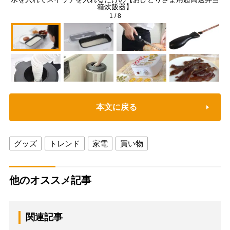
箱炊飯器】
1
/
8
本文に戻る
グッズ
トレンド
家電
買い物
他のオススメ記事
関連記事