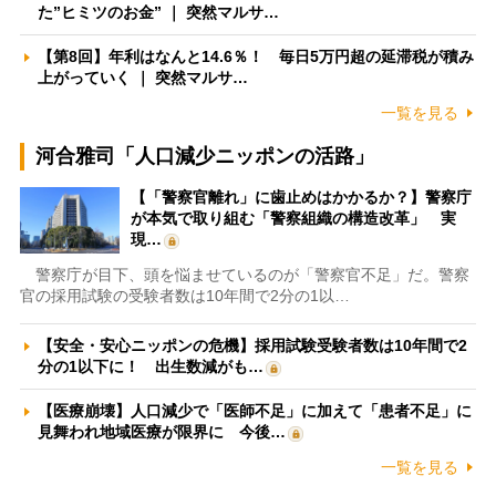
た”ヒミツのお金” ｜ 突然マルサ…
【第8回】年利はなんと14.6％！ 毎日5万円超の延滞税が積み
上がっていく ｜ 突然マルサ…
一覧を見る
河合雅司「人口減少ニッポンの活路」
【「警察官離れ」に歯止めはかかるか？】警察庁
が本気で取り組む「警察組織の構造改革」 実
現…
警察庁が目下、頭を悩ませているのが「警察官不足」だ。警察
官の採用試験の受験者数は10年間で2分の1以…
【安全・安心ニッポンの危機】採用試験受験者数は10年間で2
分の1以下に！ 出生数減がも…
【医療崩壊】人口減少で「医師不足」に加えて「患者不足」に
見舞われ地域医療が限界に 今後…
一覧を見る