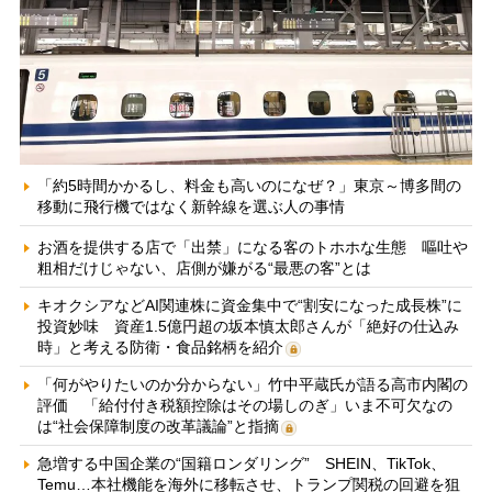
「約5時間かかるし、料金も高いのになぜ？」東京～博多間の
移動に飛行機ではなく新幹線を選ぶ人の事情
お酒を提供する店で「出禁」になる客のトホホな生態 嘔吐や
粗相だけじゃない、店側が嫌がる“最悪の客”とは
キオクシアなどAI関連株に資金集中で“割安になった成長株”に
投資妙味 資産1.5億円超の坂本慎太郎さんが「絶好の仕込み
時」と考える防衛・食品銘柄を紹介
「何がやりたいのか分からない」竹中平蔵氏が語る高市内閣の
評価 「給付付き税額控除はその場しのぎ」いま不可欠なの
は“社会保障制度の改革議論”と指摘
急増する中国企業の“国籍ロンダリング” SHEIN、TikTok、
Temu…本社機能を海外に移転させ、トランプ関税の回避を狙