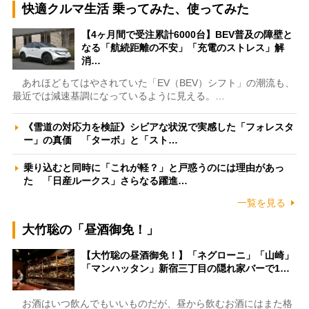
快適クルマ生活 乗ってみた、使ってみた
【4ヶ月間で受注累計6000台】BEV普及の障壁と
なる「航続距離の不安」「充電のストレス」解
消…
あれほどもてはやされていた「EV（BEV）シフト」の潮流も、
最近では減速基調になっているように見える。…
《雪道の対応力を検証》シビアな状況で実感した「フォレスタ
ー」の真価 「ターボ」と「スト…
乗り込むと同時に「これが軽？」と戸惑うのには理由があっ
た 「日産ルークス」さらなる躍進…
一覧を見る
大竹聡の「昼酒御免！」
【大竹聡の昼酒御免！】「ネグローニ」「山崎」
「マンハッタン」新宿三丁目の隠れ家バーで1…
お酒はいつ飲んでもいいものだが、昼から飲むお酒にはまた格