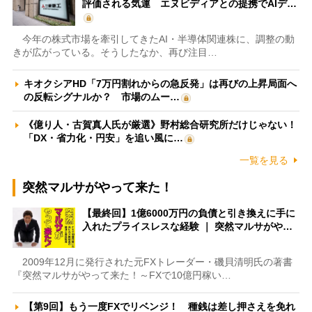
評価される気運 エヌビディアとの提携でAIデ…
今年の株式市場を牽引してきたAI・半導体関連株に、調整の動
きが広がっている。そうしたなか、再び注目…
キオクシアHD「7万円割れからの急反発」は再びの上昇局面へ
の反転シグナルか？ 市場のムー…
《億り人・古賀真人氏が厳選》野村総合研究所だけじゃない！
「DX・省力化・円安」を追い風に…
一覧を見る
突然マルサがやって来た！
【最終回】1億6000万円の負債と引き換えに手に
入れたプライスレスな経験 ｜ 突然マルサがや…
2009年12月に発行された元FXトレーダー・磯貝清明氏の著書
『突然マルサがやって来た！～FXで10億円稼い…
【第9回】もう一度FXでリベンジ！ 種銭は差し押さえを免れ