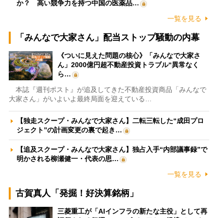
か？ 高い競争力を持つ中国の医薬品…
一覧を見る
「みんなで大家さん」配当ストップ騒動の内幕
《ついに見えた問題の核心》「みんなで大家さ
ん」2000億円超不動産投資トラブル“異常なく
ら…
本誌『週刊ポスト』が追及してきた不動産投資商品「みんなで
大家さん」がいよいよ最終局面を迎えている…
【独走スクープ・みんなで大家さん】二転三転した“成田プロ
ジェクト”の計画変更の裏で起き…
【追及スクープ・みんなで大家さん】独占入手“内部議事録”で
明かされる柳瀬健一・代表の思…
一覧を見る
古賀真人「発掘！好決算銘柄」
三菱重工が「AIインフラの新たな主役」として再