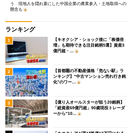
う 現地人を隠れ蓑にした中国企業の農業参入・土地取得への
懸念も
ランキング
【キオクシア・ショック後に「株価倍
1
増」も期待できる注目銘柄5選】資産3
億円超・…
【首都圏の不動産価格「危ない駅」ラ
2
ンキング】“中古マンション売れ行き鈍
化”のワー…
【億り人オールスターが狙う20銘柄】
3
「総資産69億円超」90歳現役トレーダ
ーから“10…