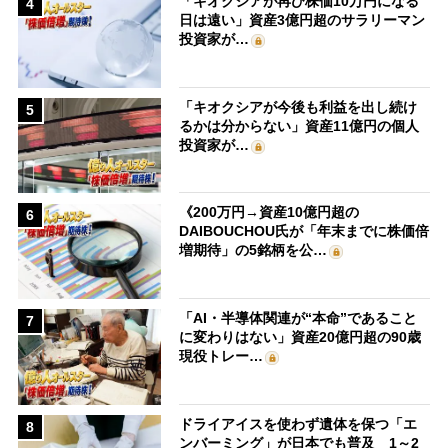
「キオクシアが再び株価10万円になる
4
日は遠い」資産3億円超のサラリーマン
投資家が…
「キオクシアが今後も利益を出し続け
5
るかは分からない」資産11億円の個人
投資家が…
《200万円→資産10億円超の
6
DAIBOUCHOU氏が「年末までに株価倍
増期待」の5銘柄を公…
「AI・半導体関連が“本命”であること
7
に変わりはない」資産20億円超の90歳
現役トレー…
ドライアイスを使わず遺体を保つ「エ
8
ンバーミング」が日本でも普及 1～2