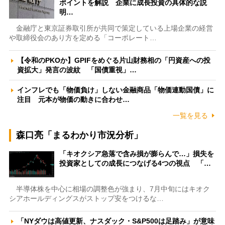
ポイントを解説 企業に成長投資の具体的な説
明…
金融庁と東京証券取引所が共同で策定している上場企業の経営
や取締役会のあり方を定める「コーポレート…
【令和のPKOか】GPIFをめぐる片山財務相の「円資産への投
資拡大」発言の波紋 「国債重視」…
インフレでも「物価負け」しない金融商品「物価連動国債」に
注目 元本が物価の動きに合わせ…
一覧を見る
森口亮「まるわかり市況分析」
「キオクシア急落で含み損が膨らんで…」損失を
投資家としての成長につなげる4つの視点 「…
半導体株を中心に相場の調整色が強まり、7月中旬にはキオク
シアホールディングスがストップ安をつけるな…
「NYダウは高値更新、ナスダック・S&P500は足踏み」が意味