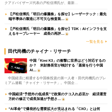
クアドバイザーズ代表の戸松信博氏が、最新…
【戸松信博氏「明日の爆騰株」を探せ】レーザーテック：最先
端半導体の製造に不可欠な検査装…
【戸松信博氏「明日の爆騰株」を探せ】TDK：AIインフラを支
えるキープレーヤー 成長の再評…
一覧を見る
田代尚機のチャイナ・リサーチ
中国「Kimi K3」の衝撃に世界はどう対応するの
か？ 米財務長官が検討する「蒸留を行う中国
AI…
中国経済に精通する中国株投資の第一人者・田代尚機氏のプレ
ミアム連載「チャイナ・リサーチ」。中国企…
中国経済“予想外の低成長”で政策のテコ入れ必至か 経済運営
方針の修正で成長加速が予想さ…
“AI革命”で爆発的な需要拡大が見込まれる「CXO」とは何