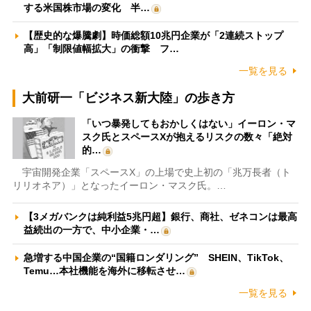
する米国株市場の変化 半…
【歴史的な爆騰劇】時価総額10兆円企業が「2連続ストップ
高」「制限値幅拡大」の衝撃 フ…
一覧を見る
大前研一「ビジネス新大陸」の歩き方
「いつ暴発してもおかしくはない」イーロン・マ
スク氏とスペースXが抱えるリスクの数々「絶対
的…
宇宙開発企業「スペースX」の上場で史上初の「兆万長者（ト
リリオネア）」となったイーロン・マスク氏。…
【3メガバンクは純利益5兆円超】銀行、商社、ゼネコンは最高
益続出の一方で、中小企業・…
急増する中国企業の“国籍ロンダリング” SHEIN、TikTok、
Temu…本社機能を海外に移転させ…
一覧を見る