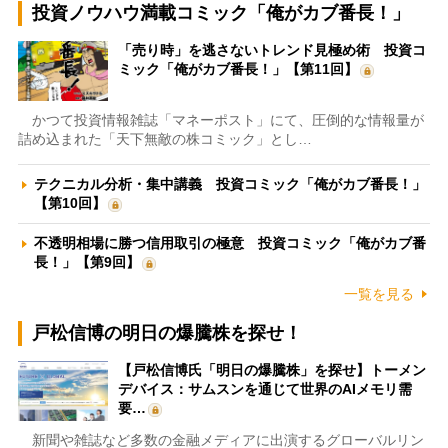
投資ノウハウ満載コミック「俺がカブ番長！」
「売り時」を逃さないトレンド見極め術 投資コ
ミック「俺がカブ番長！」【第11回】
かつて投資情報雑誌「マネーポスト」にて、圧倒的な情報量が
詰め込まれた「天下無敵の株コミック」とし…
テクニカル分析・集中講義 投資コミック「俺がカブ番長！」
【第10回】
不透明相場に勝つ信用取引の極意 投資コミック「俺がカブ番
長！」【第9回】
一覧を見る
戸松信博の明日の爆騰株を探せ！
【戸松信博氏「明日の爆騰株」を探せ】トーメン
デバイス：サムスンを通じて世界のAIメモリ需
要…
新聞や雑誌など多数の金融メディアに出演するグローバルリン