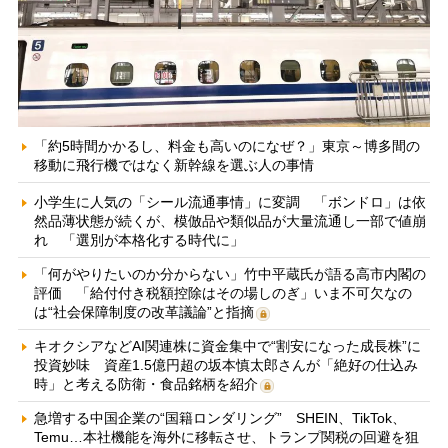
「約5時間かかるし、料金も高いのになぜ？」東京～博多間の
移動に飛行機ではなく新幹線を選ぶ人の事情
小学生に人気の「シール流通事情」に変調 「ボンドロ」は依
然品薄状態が続くが、模倣品や類似品が大量流通し一部で値崩
れ 「選別が本格化する時代に」
「何がやりたいのか分からない」竹中平蔵氏が語る高市内閣の
評価 「給付付き税額控除はその場しのぎ」いま不可欠なの
は“社会保障制度の改革議論”と指摘
キオクシアなどAI関連株に資金集中で“割安になった成長株”に
投資妙味 資産1.5億円超の坂本慎太郎さんが「絶好の仕込み
時」と考える防衛・食品銘柄を紹介
急増する中国企業の“国籍ロンダリング” SHEIN、TikTok、
Temu…本社機能を海外に移転させ、トランプ関税の回避を狙