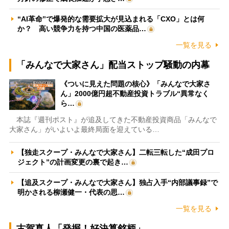
“AI革命”で爆発的な需要拡大が見込まれる「CXO」とは何
か？ 高い競争力を持つ中国の医薬品…
一覧を見る
「みんなで大家さん」配当ストップ騒動の内幕
《ついに見えた問題の核心》「みんなで大家さ
ん」2000億円超不動産投資トラブル“異常なく
ら…
本誌『週刊ポスト』が追及してきた不動産投資商品「みんなで
大家さん」がいよいよ最終局面を迎えている…
【独走スクープ・みんなで大家さん】二転三転した“成田プロ
ジェクト”の計画変更の裏で起き…
【追及スクープ・みんなで大家さん】独占入手“内部議事録”で
明かされる柳瀬健一・代表の思…
一覧を見る
古賀真人「発掘！好決算銘柄」