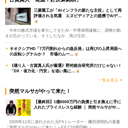
三菱重工が「AIインフラの新たな主役」として再
評価される気運 エヌビディアとの提携でAIデ…
今年の株式市場を牽引してきたAI・半導体関連株に、調整の動
きが広がっている。そうしたなか、再び注目…
キオクシアHD「7万円割れからの急反発」は再びの上昇局面へ
の反転シグナルか？ 市場のムー…
《億り人・古賀真人氏が厳選》野村総合研究所だけじゃない！
「DX・省力化・円安」を追い風に…
一覧を見る
突然マルサがやって来た！
【最終回】1億6000万円の負債と引き換えに手に
入れたプライスレスな経験 ｜ 突然マルサがや…
2009年12月に発行された元FXトレーダー・磯貝清明氏の著書
『突然マルサがやって来た！～FXで10億円稼い…