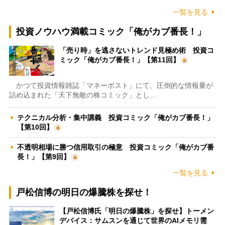
一覧を見る
投資ノウハウ満載コミック「俺がカブ番長！」
「売り時」を逃さないトレンド見極め術 投資コ
ミック「俺がカブ番長！」【第11回】
かつて投資情報雑誌「マネーポスト」にて、圧倒的な情報量が
詰め込まれた「天下無敵の株コミック」とし…
テクニカル分析・集中講義 投資コミック「俺がカブ番長！」
【第10回】
不透明相場に勝つ信用取引の極意 投資コミック「俺がカブ番
長！」【第9回】
一覧を見る
戸松信博の明日の爆騰株を探せ！
【戸松信博氏「明日の爆騰株」を探せ】トーメン
デバイス：サムスンを通じて世界のAIメモリ需