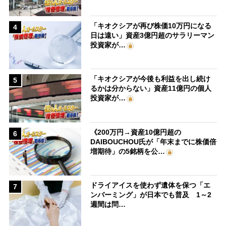
「キオクシアが再び株価10万円になる
4
日は遠い」資産3億円超のサラリーマン
投資家が…
「キオクシアが今後も利益を出し続け
5
るかは分からない」資産11億円の個人
投資家が…
《200万円→資産10億円超の
6
DAIBOUCHOU氏が「年末までに株価倍
増期待」の5銘柄を公…
ドライアイスを使わず遺体を保つ「エ
7
ンバーミング」が日本でも普及 1～2
週間は問…