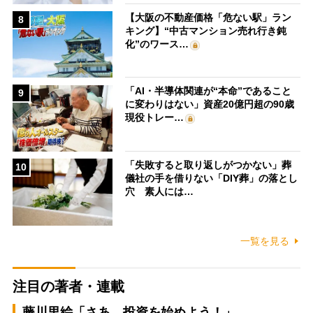
【大阪の不動産価格「危ない駅」ラン
8
キング】“中古マンション売れ行き鈍
化”のワース…
「AI・半導体関連が“本命”であること
9
に変わりはない」資産20億円超の90歳
現役トレー…
「失敗すると取り返しがつかない」葬
10
儀社の手を借りない「DIY葬」の落とし
穴 素人には…
一覧を見る
注目の著者・連載
藤川里絵「さあ、投資を始めよう！」