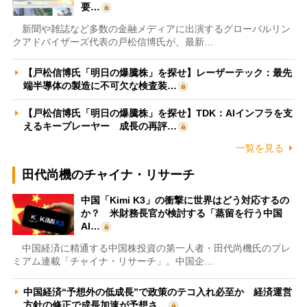
要…
新聞や雑誌など多数の金融メディアに出演するグローバルリン
クアドバイザーズ代表の戸松信博氏が、最新…
【戸松信博氏「明日の爆騰株」を探せ】レーザーテック：最先
端半導体の製造に不可欠な検査装…
【戸松信博氏「明日の爆騰株」を探せ】TDK：AIインフラを支
えるキープレーヤー 成長の再評…
一覧を見る
田代尚機のチャイナ・リサーチ
中国「Kimi K3」の衝撃に世界はどう対応するの
か？ 米財務長官が検討する「蒸留を行う中国
AI…
中国経済に精通する中国株投資の第一人者・田代尚機氏のプレ
ミアム連載「チャイナ・リサーチ」。中国企…
中国経済“予想外の低成長”で政策のテコ入れ必至か 経済運営
方針の修正で成長加速が予想さ…