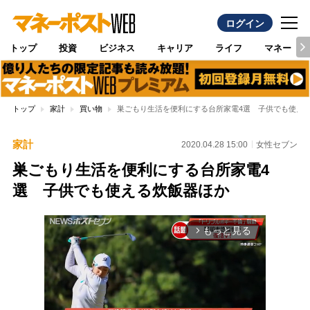
ログイン
トップ
投資
ビジネス
キャリア
ライフ
マネー
トップ
家計
買い物
巣ごもり生活を便利にする台所家電4選 子供でも使え
家計
2020.04.28 15:00
女性セブン
巣ごもり生活を便利にする台所家電4
選 子供でも使える炊飯器ほか
もっと見る
arrow_forward_ios