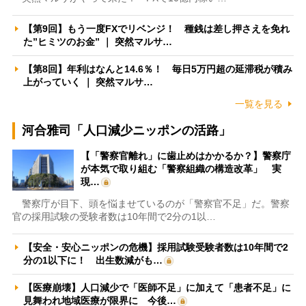
【第9回】もう一度FXでリベンジ！ 種銭は差し押さえを免れ
た”ヒミツのお金” ｜ 突然マルサ…
【第8回】年利はなんと14.6％！ 毎日5万円超の延滞税が積み
上がっていく ｜ 突然マルサ…
一覧を見る
河合雅司「人口減少ニッポンの活路」
【「警察官離れ」に歯止めはかかるか？】警察庁
が本気で取り組む「警察組織の構造改革」 実
現…
警察庁が目下、頭を悩ませているのが「警察官不足」だ。警察
官の採用試験の受験者数は10年間で2分の1以…
【安全・安心ニッポンの危機】採用試験受験者数は10年間で2
分の1以下に！ 出生数減がも…
【医療崩壊】人口減少で「医師不足」に加えて「患者不足」に
見舞われ地域医療が限界に 今後…