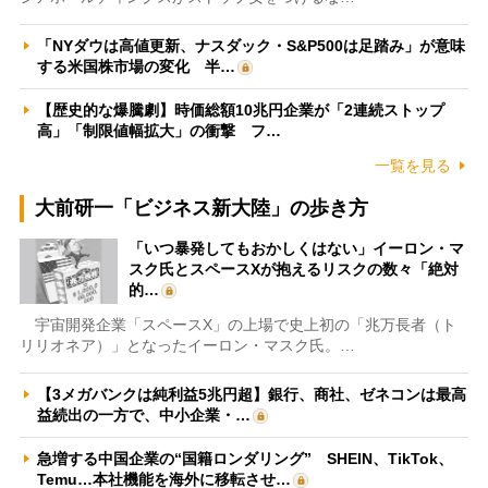
「NYダウは高値更新、ナスダック・S&P500は足踏み」が意味
する米国株市場の変化 半…
【歴史的な爆騰劇】時価総額10兆円企業が「2連続ストップ
高」「制限値幅拡大」の衝撃 フ…
一覧を見る
大前研一「ビジネス新大陸」の歩き方
「いつ暴発してもおかしくはない」イーロン・マ
スク氏とスペースXが抱えるリスクの数々「絶対
的…
宇宙開発企業「スペースX」の上場で史上初の「兆万長者（ト
リリオネア）」となったイーロン・マスク氏。…
【3メガバンクは純利益5兆円超】銀行、商社、ゼネコンは最高
益続出の一方で、中小企業・…
急増する中国企業の“国籍ロンダリング” SHEIN、TikTok、
Temu…本社機能を海外に移転させ…