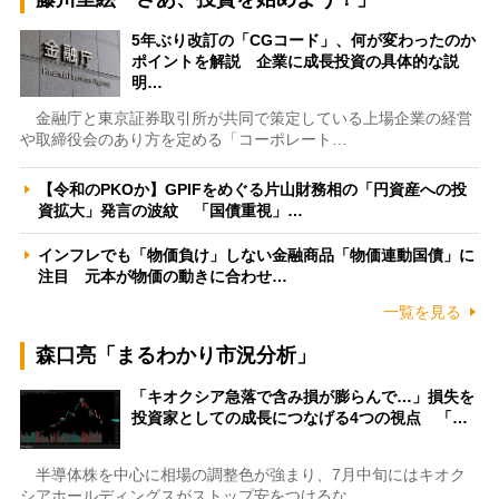
5年ぶり改訂の「CGコード」、何が変わったのか
ポイントを解説 企業に成長投資の具体的な説
明…
金融庁と東京証券取引所が共同で策定している上場企業の経営
や取締役会のあり方を定める「コーポレート…
【令和のPKOか】GPIFをめぐる片山財務相の「円資産への投
資拡大」発言の波紋 「国債重視」…
インフレでも「物価負け」しない金融商品「物価連動国債」に
注目 元本が物価の動きに合わせ…
一覧を見る
森口亮「まるわかり市況分析」
「キオクシア急落で含み損が膨らんで…」損失を
投資家としての成長につなげる4つの視点 「…
半導体株を中心に相場の調整色が強まり、7月中旬にはキオク
シアホールディングスがストップ安をつけるな…