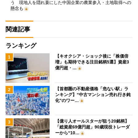
う 現地人を隠れ蓑にした中国企業の農業参入・土地取得への
懸念も
関連記事
ランキング
【キオクシア・ショック後に「株価倍
1
増」も期待できる注目銘柄5選】資産3
億円超・…
【首都圏の不動産価格「危ない駅」ラ
2
ンキング】“中古マンション売れ行き鈍
化”のワー…
【億り人オールスターが狙う20銘柄】
3
「総資産69億円超」90歳現役トレーダ
ーから“10…