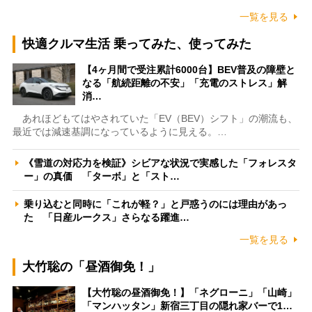
一覧を見る
快適クルマ生活 乗ってみた、使ってみた
【4ヶ月間で受注累計6000台】BEV普及の障壁と
なる「航続距離の不安」「充電のストレス」解
消…
あれほどもてはやされていた「EV（BEV）シフト」の潮流も、
最近では減速基調になっているように見える。…
《雪道の対応力を検証》シビアな状況で実感した「フォレスタ
ー」の真価 「ターボ」と「スト…
乗り込むと同時に「これが軽？」と戸惑うのには理由があっ
た 「日産ルークス」さらなる躍進…
一覧を見る
大竹聡の「昼酒御免！」
【大竹聡の昼酒御免！】「ネグローニ」「山崎」
「マンハッタン」新宿三丁目の隠れ家バーで1…