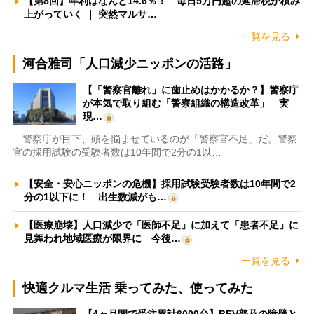
【第8回】年利はなんと14.6％！ 毎日5万円超の延滞税が積み
上がっていく ｜ 突然マルサ…
一覧を見る
河合雅司「人口減少ニッポンの活路」
【「警察官離れ」に歯止めはかかるか？】警察庁
が本気で取り組む「警察組織の構造改革」 実
現…
警察庁が目下、頭を悩ませているのが「警察官不足」だ。警察
官の採用試験の受験者数は10年間で2分の1以…
【安全・安心ニッポンの危機】採用試験受験者数は10年間で2
分の1以下に！ 出生数減がも…
【医療崩壊】人口減少で「医師不足」に加えて「患者不足」に
見舞われ地域医療が限界に 今後…
一覧を見る
快適クルマ生活 乗ってみた、使ってみた