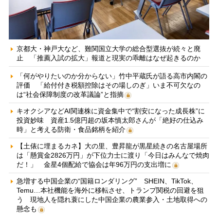
京都大・神戸大など、難関国立大学の総合型選抜が続々と廃
止 「推薦入試の拡大」報道と現実の乖離はなぜ起きるのか
「何がやりたいのか分からない」竹中平蔵氏が語る高市内閣の
評価 「給付付き税額控除はその場しのぎ」いま不可欠なの
は“社会保障制度の改革議論”と指摘
キオクシアなどAI関連株に資金集中で“割安になった成長株”に
投資妙味 資産1.5億円超の坂本慎太郎さんが「絶好の仕込み
時」と考える防衛・食品銘柄を紹介
【土俵に埋まるカネ】大の里、豊昇龍が黒星続きの名古屋場所
は「懸賞金2826万円」が下位力士に渡り「今日はみんなで焼肉
だ！」 金星4個配給で協会は年96万円の支出増に
急増する中国企業の“国籍ロンダリング” SHEIN、TikTok、
Temu…本社機能を海外に移転させ、トランプ関税の回避を狙
う 現地人を隠れ蓑にした中国企業の農業参入・土地取得への
懸念も