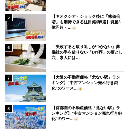
【キオクシア・ショック後に「株価倍
5
増」も期待できる注目銘柄5選】資産3
億円超・…
「失敗すると取り返しがつかない」葬
6
儀社の手を借りない「DIY葬」の落とし
穴 素人には…
【大阪の不動産価格「危ない駅」ラン
7
キング】“中古マンション売れ行き鈍
化”のワース…
【首都圏の不動産価格「危ない駅」ラ
8
ンキング】“中古マンション売れ行き鈍
化”のワー…