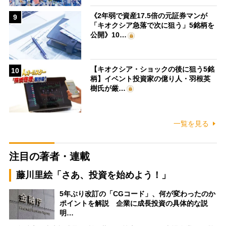
《2年弱で資産17.5倍の元証券マンが
9
「キオクシア急落で次に狙う」5銘柄を
公開》10…
【キオクシア・ショックの後に狙う5銘
10
柄】イベント投資家の億り人・羽根英
樹氏が厳…
一覧を見る
注目の著者・連載
藤川里絵「さあ、投資を始めよう！」
5年ぶり改訂の「CGコード」、何が変わったのか
ポイントを解説 企業に成長投資の具体的な説
明…