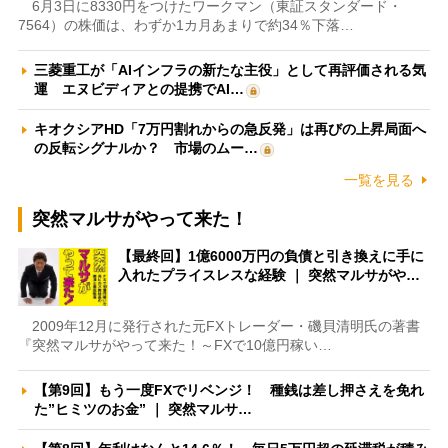
6月3日に8330円をつけたワークマン（東証スタンダード・
7564）の株価は、わずか1カ月あまりで約34％下落…
三菱重工が「AIインフラの新たな主役」として再評価される気
運 エヌビディアとの提携でAI…
キオクシアHD「7万円割れからの急反発」は再びの上昇局面へ
の反転シグナルか？ 市場のムー…
一覧を見る
突然マルサがやって来た！
【最終回】1億6000万円の負債と引き換えに手に
入れたプライスレスな経験 ｜ 突然マルサがや…
2009年12月に発行された元FXトレーダー・磯貝清明氏の著書
『突然マルサがやって来た！～FXで10億円稼い…
【第9回】もう一度FXでリベンジ！ 種銭は差し押さえを免れ
た”ヒミツのお金” ｜ 突然マルサ…