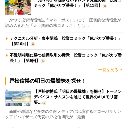
「売り時」を逃さないトレンド見極め術 投資コ
ミック「俺がカブ番長！」【第11回】
かつて投資情報雑誌「マネーポスト」にて、圧倒的な情報量が
詰め込まれた「天下無敵の株コミック」とし…
テクニカル分析・集中講義 投資コミック「俺がカブ番長！」
【第10回】
不透明相場に勝つ信用取引の極意 投資コミック「俺がカブ番
長！」【第9回】
一覧を見る
戸松信博の明日の爆騰株を探せ！
【戸松信博氏「明日の爆騰株」を探せ】トーメン
デバイス：サムスンを通じて世界のAIメモリ需
要…
新聞や雑誌など多数の金融メディアに出演するグローバルリン
クアドバイザーズ代表の戸松信博氏が、最新…