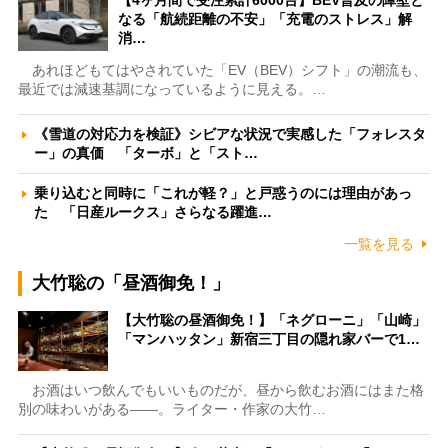
【4ヶ月間で受注累計6000台】BEV普及の障壁と
なる「航続距離の不安」「充電のストレス」解
消…
あれほどもてはやされていた「EV（BEV）シフト」の潮流も、
最近では減速基調になっているように見える。…
《雪道の対応力を検証》シビアな状況で実感した「フォレスタ
ー」の真価 「ターボ」と「スト…
乗り込むと同時に「これが軽？」と戸惑うのには理由があっ
た 「日産ルークス」さらなる躍進…
一覧を見る
大竹聡の「昼酒御免！」
【大竹聡の昼酒御免！】「ネグローニ」「山崎」
「マンハッタン」新宿三丁目の隠れ家バーで1…
お酒はいつ飲んでもいいものだが、昼から飲むお酒にはまた格
別の味わいがある――。ライター・作家の大竹…