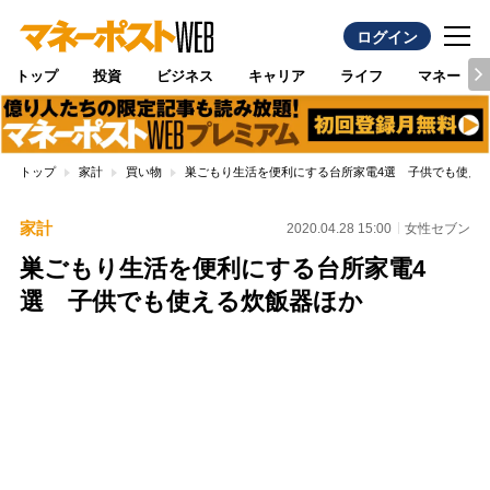
ログイン
トップ
投資
ビジネス
キャリア
ライフ
マネー
トップ
家計
買い物
巣ごもり生活を便利にする台所家電4選 子供でも使え
家計
2020.04.28 15:00
女性セブン
巣ごもり生活を便利にする台所家電4
選 子供でも使える炊飯器ほか
Loaded
:
88.23%
/
Unmute