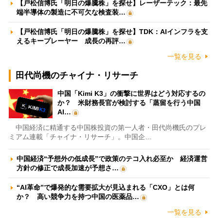
【戸松信博氏「明日の爆騰株」を探せ】レーザーテック：最先
端半導体の製造に不可欠な検査装…
【戸松信博氏「明日の爆騰株」を探せ】TDK：AIインフラを支
えるキープレーヤー 成長の再評…
一覧を見る
田代尚機のチャイナ・リサーチ
中国「Kimi K3」の衝撃に世界はどう対応するの
か？ 米財務長官が検討する「蒸留を行う中国
AI…
中国経済に精通する中国株投資の第一人者・田代尚機氏のプレ
ミアム連載「チャイナ・リサーチ」。中国企…
中国経済“予想外の低成長”で政策のテコ入れ必至か 経済運営
方針の修正で成長加速が予想さ…
“AI革命”で爆発的な需要拡大が見込まれる「CXO」とは何
か？ 高い競争力を持つ中国の医薬品…
一覧を見る