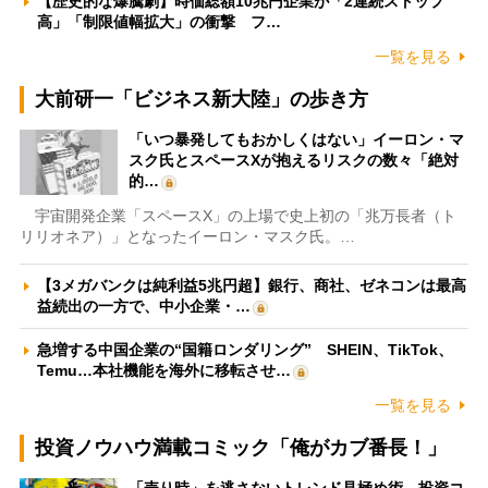
【歴史的な爆騰劇】時価総額10兆円企業が「2連続ストップ
高」「制限値幅拡大」の衝撃 フ…
一覧を見る
大前研一「ビジネス新大陸」の歩き方
「いつ暴発してもおかしくはない」イーロン・マ
スク氏とスペースXが抱えるリスクの数々「絶対
的…
宇宙開発企業「スペースX」の上場で史上初の「兆万長者（ト
リリオネア）」となったイーロン・マスク氏。…
【3メガバンクは純利益5兆円超】銀行、商社、ゼネコンは最高
益続出の一方で、中小企業・…
急増する中国企業の“国籍ロンダリング” SHEIN、TikTok、
Temu…本社機能を海外に移転させ…
一覧を見る
投資ノウハウ満載コミック「俺がカブ番長！」