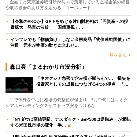
金融庁と東京証券取引所が共同で策定している上場企業の経営
や取締役会のあり方を定める「コーポレート…
【令和のPKOか】GPIFをめぐる片山財務相の「円資産への投
資拡大」発言の波紋 「国債重視」…
インフレでも「物価負け」しない金融商品「物価連動国債」に
注目 元本が物価の動きに合わせ…
一覧を見る
森口亮「まるわかり市況分析」
「キオクシア急落で含み損が膨らんで…」損失を
投資家としての成長につなげる4つの視点 「…
半導体株を中心に相場の調整色が強まり、7月中旬にはキオク
シアホールディングスがストップ安をつけるな…
「NYダウは高値更新、ナスダック・S&P500は足踏み」が意味
する米国株市場の変化 半…