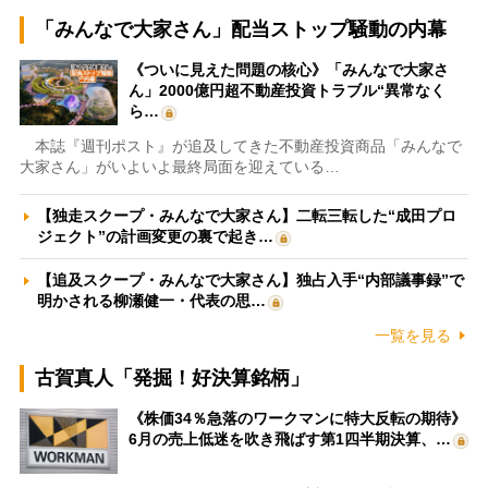
「みんなで大家さん」配当ストップ騒動の内幕
《ついに見えた問題の核心》「みんなで大家さ
ん」2000億円超不動産投資トラブル“異常なく
ら…
本誌『週刊ポスト』が追及してきた不動産投資商品「みんなで
大家さん」がいよいよ最終局面を迎えている…
【独走スクープ・みんなで大家さん】二転三転した“成田プロ
ジェクト”の計画変更の裏で起き…
【追及スクープ・みんなで大家さん】独占入手“内部議事録”で
明かされる柳瀬健一・代表の思…
一覧を見る
古賀真人「発掘！好決算銘柄」
《株価34％急落のワークマンに特大反転の期待》
6月の売上低迷を吹き飛ばす第1四半期決算、…