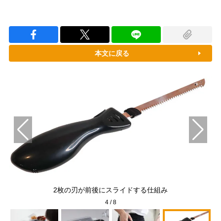
本文に戻る
トリ
押
2枚の刃が前後にスライドする仕組み
4
/
8