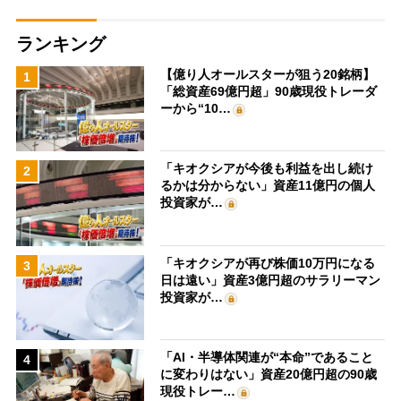
ランキング
【億り人オールスターが狙う20銘柄】
1
「総資産69億円超」90歳現役トレーダ
ーから“10…
「キオクシアが今後も利益を出し続け
2
るかは分からない」資産11億円の個人
投資家が…
「キオクシアが再び株価10万円になる
3
日は遠い」資産3億円超のサラリーマン
投資家が…
「AI・半導体関連が“本命”であること
4
に変わりはない」資産20億円超の90歳
現役トレー…