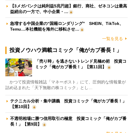
【3メガバンクは純利益5兆円超】銀行、商社、ゼネコンは最高
益続出の一方で、中小企業・…
急増する中国企業の“国籍ロンダリング” SHEIN、TikTok、
Temu…本社機能を海外に移転させ…
一覧を見る
投資ノウハウ満載コミック「俺がカブ番長！」
「売り時」を逃さないトレンド見極め術 投資コ
ミック「俺がカブ番長！」【第11回】
かつて投資情報雑誌「マネーポスト」にて、圧倒的な情報量が
詰め込まれた「天下無敵の株コミック」とし…
テクニカル分析・集中講義 投資コミック「俺がカブ番長！」
【第10回】
不透明相場に勝つ信用取引の極意 投資コミック「俺がカブ番
長！」【第9回】