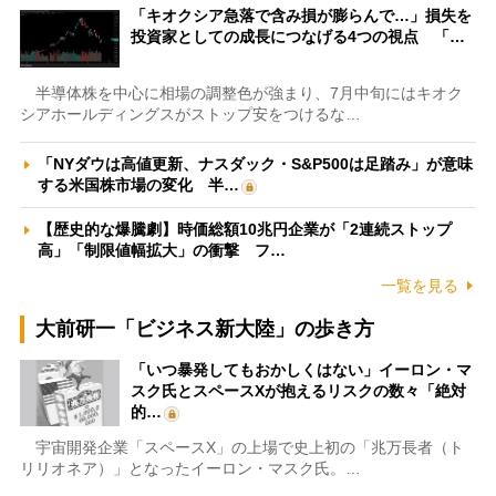
「キオクシア急落で含み損が膨らんで…」損失を
投資家としての成長につなげる4つの視点 「…
半導体株を中心に相場の調整色が強まり、7月中旬にはキオク
シアホールディングスがストップ安をつけるな…
「NYダウは高値更新、ナスダック・S&P500は足踏み」が意味
する米国株市場の変化 半…
【歴史的な爆騰劇】時価総額10兆円企業が「2連続ストップ
高」「制限値幅拡大」の衝撃 フ…
一覧を見る
大前研一「ビジネス新大陸」の歩き方
「いつ暴発してもおかしくはない」イーロン・マ
スク氏とスペースXが抱えるリスクの数々「絶対
的…
宇宙開発企業「スペースX」の上場で史上初の「兆万長者（ト
リリオネア）」となったイーロン・マスク氏。…