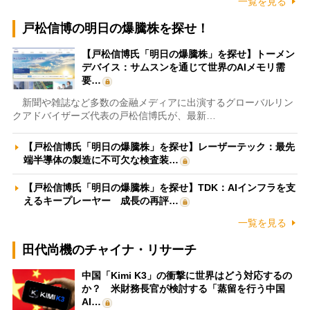
一覧を見る
戸松信博の明日の爆騰株を探せ！
【戸松信博氏「明日の爆騰株」を探せ】トーメン
デバイス：サムスンを通じて世界のAIメモリ需
要…
新聞や雑誌など多数の金融メディアに出演するグローバルリン
クアドバイザーズ代表の戸松信博氏が、最新…
【戸松信博氏「明日の爆騰株」を探せ】レーザーテック：最先
端半導体の製造に不可欠な検査装…
【戸松信博氏「明日の爆騰株」を探せ】TDK：AIインフラを支
えるキープレーヤー 成長の再評…
一覧を見る
田代尚機のチャイナ・リサーチ
中国「Kimi K3」の衝撃に世界はどう対応するの
か？ 米財務長官が検討する「蒸留を行う中国
AI…