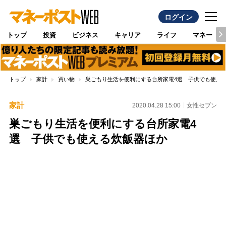
ログイン
トップ
投資
ビジネス
キャリア
ライフ
マネー
トップ
家計
買い物
巣ごもり生活を便利にする台所家電4選 子供でも使え
家計
2020.04.28 15:00
女性セブン
巣ごもり生活を便利にする台所家電4
選 子供でも使える炊飯器ほか
Loaded
:
100.00%
/
Unmute