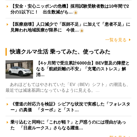
【安全・安心ニッポンの危機】採用試験受験者数は10年間で2
分の1以下に！ 出生数減がも…
【医療崩壊】人口減少で「医師不足」に加えて「患者不足」に
見舞われ地域医療が限界に 今後…
一覧を見る
快適クルマ生活 乗ってみた、使ってみた
【4ヶ月間で受注累計6000台】BEV普及の障壁と
なる「航続距離の不安」「充電のストレス」解
消…
あれほどもてはやされていた「EV（BEV）シフト」の潮流も、
最近では減速基調になっているように見える。…
《雪道の対応力を検証》シビアな状況で実感した「フォレスタ
ー」の真価 「ターボ」と「スト…
乗り込むと同時に「これが軽？」と戸惑うのには理由があっ
た 「日産ルークス」さらなる躍進…