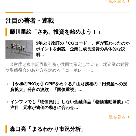
一覧を見る
注目の著者・連載
藤川里絵「さあ、投資を始めよう！」
5年ぶり改訂の「CGコード」、何が変わったのか
ポイントを解説 企業に成長投資の具体的な説
明…
金融庁と東京証券取引所が共同で策定している上場企業の経営
や取締役会のあり方を定める「コーポレート…
【令和のPKOか】GPIFをめぐる片山財務相の「円資産への投
資拡大」発言の波紋 「国債重視」…
インフレでも「物価負け」しない金融商品「物価連動国債」に
注目 元本が物価の動きに合わせ…
一覧を見る
森口亮「まるわかり市況分析」