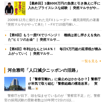
【最終回】1億6000万円の負債と引き換えに手に
入れたプライスレスな経験 ｜ 突然マルサがや…
2009年12月に発行された元FXトレーダー・磯貝清明氏の著書
『突然マルサがやって来た！～FXで10億円稼い…
【第9回】もう一度FXでリベンジ！ 種銭は差し押さえを免れ
た”ヒミツのお金” ｜ 突然マルサ…
【第8回】年利はなんと14.6％！ 毎日5万円超の延滞税が積み
上がっていく ｜ 突然マルサ…
一覧を見る
河合雅司「人口減少ニッポンの活路」
【「警察官離れ」に歯止めはかかるか？】警察庁
が本気で取り組む「警察組織の構造改革」 実
現…
警察庁が目下、頭を悩ませているのが「警察官不足」だ。警察
官の採用試験の受験者数は10年間で2分の1以…