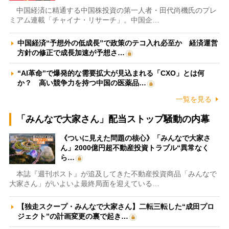
中国経済に精通する中国株投資の第一人者・田代尚機氏のプレ
ミアム連載「チャイナ・リサーチ」。中国企…
中国経済“予想外の低成長”で政策のテコ入れ必至か 経済運営
方針の修正で成長加速が予想さ…
“AI革命”で爆発的な需要拡大が見込まれる「CXO」とは何
か？ 高い競争力を持つ中国の医薬品…
一覧を見る
「みんなで大家さん」配当ストップ騒動の内幕
《ついに見えた問題の核心》「みんなで大家さ
ん」2000億円超不動産投資トラブル“異常なく
ら…
本誌『週刊ポスト』が追及してきた不動産投資商品「みんなで
大家さん」がいよいよ最終局面を迎えている…
【独走スクープ・みんなで大家さん】二転三転した“成田プロ
ジェクト”の計画変更の裏で起き…