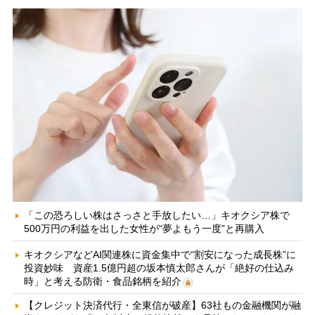
「この恐ろしい株はさっさと手放したい…」キオクシア株で
500万円の利益を出した女性が“夢よもう一度”と再購入
キオクシアなどAI関連株に資金集中で“割安になった成長株”に
投資妙味 資産1.5億円超の坂本慎太郎さんが「絶好の仕込み
時」と考える防衛・食品銘柄を紹介
【クレジット決済代行・全東信が破産】63社もの金融機関が融