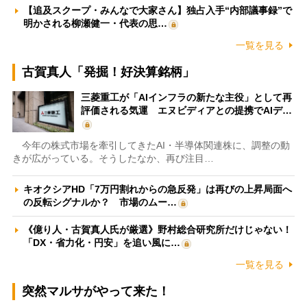
【追及スクープ・みんなで大家さん】独占入手“内部議事録”で
明かされる柳瀬健一・代表の思…
一覧を見る
古賀真人「発掘！好決算銘柄」
三菱重工が「AIインフラの新たな主役」として再
評価される気運 エヌビディアとの提携でAIデ…
今年の株式市場を牽引してきたAI・半導体関連株に、調整の動
きが広がっている。そうしたなか、再び注目…
キオクシアHD「7万円割れからの急反発」は再びの上昇局面へ
の反転シグナルか？ 市場のムー…
《億り人・古賀真人氏が厳選》野村総合研究所だけじゃない！
「DX・省力化・円安」を追い風に…
一覧を見る
突然マルサがやって来た！