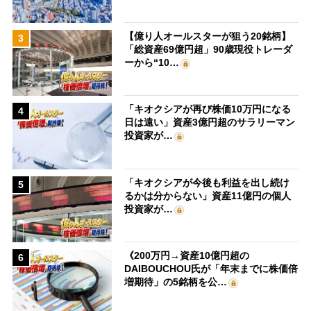
【億り人オールスターが狙う20銘柄】
3
「総資産69億円超」90歳現役トレーダ
ーから“10…
「キオクシアが再び株価10万円になる
4
日は遠い」資産3億円超のサラリーマン
投資家が…
「キオクシアが今後も利益を出し続け
5
るかは分からない」資産11億円の個人
投資家が…
《200万円→資産10億円超の
6
DAIBOUCHOU氏が「年末までに株価倍
増期待」の5銘柄を公…