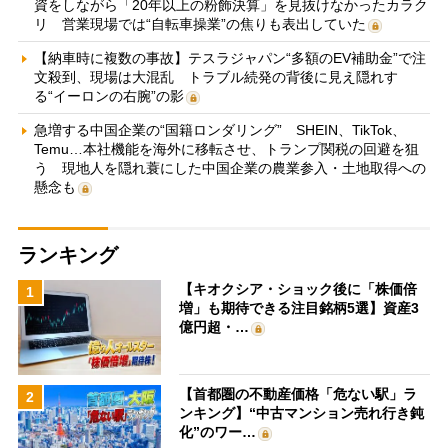
資をしながら「20年以上の粉飾決算」を見抜けなかったカラク
リ 営業現場では“自転車操業”の焦りも表出していた
【納車時に複数の事故】テスラジャパン“多額のEV補助金”で注
文殺到、現場は大混乱 トラブル続発の背後に見え隠れす
る“イーロンの右腕”の影
急増する中国企業の“国籍ロンダリング” SHEIN、TikTok、
Temu…本社機能を海外に移転させ、トランプ関税の回避を狙
う 現地人を隠れ蓑にした中国企業の農業参入・土地取得への
懸念も
ランキング
【キオクシア・ショック後に「株価倍
1
増」も期待できる注目銘柄5選】資産3
億円超・…
【首都圏の不動産価格「危ない駅」ラ
2
ンキング】“中古マンション売れ行き鈍
化”のワー…