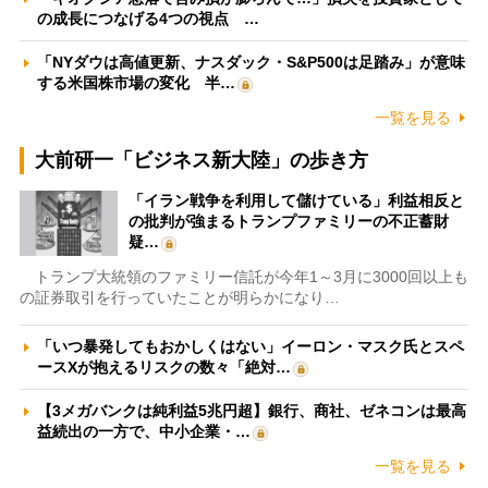
の成長につなげる4つの視点 …
「NYダウは高値更新、ナスダック・S&P500は足踏み」が意味
する米国株市場の変化 半…
一覧を見る
大前研一「ビジネス新大陸」の歩き方
「イラン戦争を利用して儲けている」利益相反と
の批判が強まるトランプファミリーの不正蓄財
疑…
トランプ大統領のファミリー信託が今年1～3月に3000回以上も
の証券取引を行っていたことが明らかになり…
「いつ暴発してもおかしくはない」イーロン・マスク氏とスペ
ースXが抱えるリスクの数々「絶対…
【3メガバンクは純利益5兆円超】銀行、商社、ゼネコンは最高
益続出の一方で、中小企業・…
一覧を見る