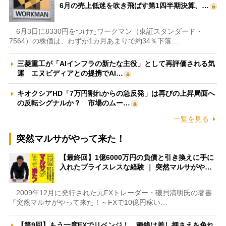
6月の売上低迷を吹き飛ばす第1四半期決算、…
6月3日に8330円をつけたワークマン（東証スタンダード・
7564）の株価は、わずか1カ月あまりで約34％下落…
三菱重工が「AIインフラの新たな主役」として再評価される気
運 エヌビディアとの提携でAI…
キオクシアHD「7万円割れからの急反発」は再びの上昇局面へ
の反転シグナルか？ 市場のムー…
一覧を見る
突然マルサがやって来た！
【最終回】1億6000万円の負債と引き換えに手に
入れたプライスレスな経験 ｜ 突然マルサがや…
2009年12月に発行された元FXトレーダー・磯貝清明氏の著書
『突然マルサがやって来た！～FXで10億円稼い…
【第9回】もう一度FXでリベンジ！ 種銭は差し押さえを免れ