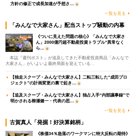
方針の修正で成長加速が予想さ…
一覧を見る
「みんなで大家さん」配当ストップ騒動の内幕
《ついに見えた問題の核心》「みんなで大家さ
ん」2000億円超不動産投資トラブル“異常なく
ら…
本誌『週刊ポスト』が追及してきた不動産投資商品「みんなで
大家さん」がいよいよ最終局面を迎えている…
【独走スクープ・みんなで大家さん】二転三転した“成田プロ
ジェクト”の計画変更の裏で起き…
【追及スクープ・みんなで大家さん】独占入手“内部議事録”で
明かされる柳瀬健一・代表の思…
一覧を見る
古賀真人「発掘！好決算銘柄」
《株価34％急落のワークマンに特大反転の期待》