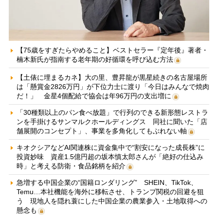
【75歳をすぎたらやめること】ベストセラー『定年後』著者・
楠木新氏が指南する老年期の好循環を呼び込む方法
【土俵に埋まるカネ】大の里、豊昇龍が黒星続きの名古屋場所
は「懸賞金2826万円」が下位力士に渡り「今日はみんなで焼肉
だ！」 金星4個配給で協会は年96万円の支出増に
「30種類以上のパン食べ放題」で行列のできる新形態レストラ
ンを手掛けるサンマルクホールディングス 同社に聞いた「店
舗展開のコンセプト」、事業を多角化してもぶれない軸
キオクシアなどAI関連株に資金集中で“割安になった成長株”に
投資妙味 資産1.5億円超の坂本慎太郎さんが「絶好の仕込み
時」と考える防衛・食品銘柄を紹介
急増する中国企業の“国籍ロンダリング” SHEIN、TikTok、
Temu…本社機能を海外に移転させ、トランプ関税の回避を狙
う 現地人を隠れ蓑にした中国企業の農業参入・土地取得への
懸念も