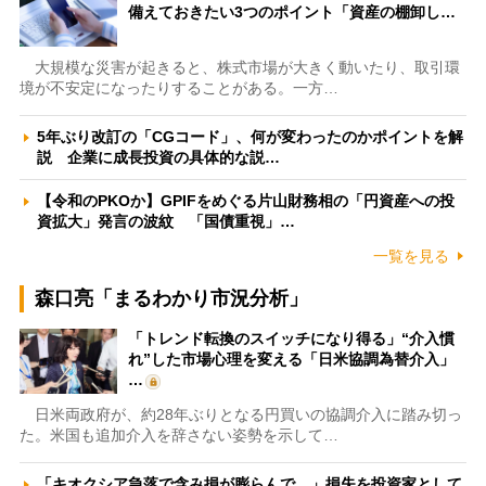
備えておきたい3つのポイント「資産の棚卸し…
大規模な災害が起きると、株式市場が大きく動いたり、取引環
境が不安定になったりすることがある。一方…
5年ぶり改訂の「CGコード」、何が変わったのかポイントを解
説 企業に成長投資の具体的な説…
【令和のPKOか】GPIFをめぐる片山財務相の「円資産への投
資拡大」発言の波紋 「国債重視」…
一覧を見る
森口亮「まるわかり市況分析」
「トレンド転換のスイッチになり得る」“介入慣
れ”した市場心理を変える「日米協調為替介入」
…
日米両政府が、約28年ぶりとなる円買いの協調介入に踏み切っ
た。米国も追加介入を辞さない姿勢を示して…
「キオクシア急落で含み損が膨らんで…」損失を投資家として