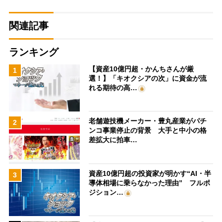
関連記事
ランキング
【資産10億円超・かんちさんが厳
1
選！】「キオクシアの次」に資金が流
れる期待の高…
老舗遊技機メーカー・豊丸産業がパチ
2
ンコ事業停止の背景 大手と中小の格
差拡大に拍車…
資産10億円超の投資家が明かす“AI・半
3
導体相場に乗らなかった理由” フルポ
ジション…