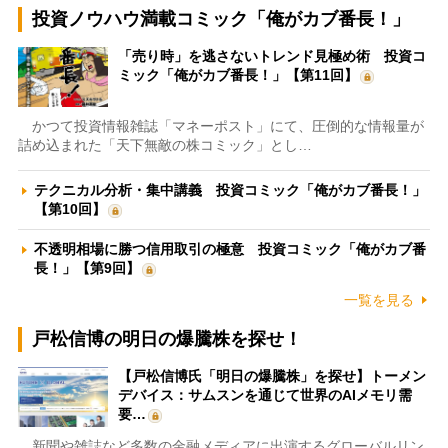
投資ノウハウ満載コミック「俺がカブ番長！」
「売り時」を逃さないトレンド見極め術 投資コ
ミック「俺がカブ番長！」【第11回】
かつて投資情報雑誌「マネーポスト」にて、圧倒的な情報量が
詰め込まれた「天下無敵の株コミック」とし…
テクニカル分析・集中講義 投資コミック「俺がカブ番長！」
【第10回】
不透明相場に勝つ信用取引の極意 投資コミック「俺がカブ番
長！」【第9回】
一覧を見る
戸松信博の明日の爆騰株を探せ！
【戸松信博氏「明日の爆騰株」を探せ】トーメン
デバイス：サムスンを通じて世界のAIメモリ需
要…
新聞や雑誌など多数の金融メディアに出演するグローバルリン