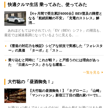
快適クルマ生活 乗ってみた、使ってみた
【4ヶ月間で受注累計6000台】BEV普及の障壁と
なる「航続距離の不安」「充電のストレス」解
消…
あれほどもてはやされていた「EV（BEV）シフト」の潮流も、
最近では減速基調になっているように見える。…
《雪道の対応力を検証》シビアな状況で実感した「フォレスタ
ー」の真価 「ターボ」と「スト…
乗り込むと同時に「これが軽？」と戸惑うのには理由があっ
た 「日産ルークス」さらなる躍進…
一覧を見る
大竹聡の「昼酒御免！」
【大竹聡の昼酒御免！】「ネグローニ」「山崎」
「マンハッタン」新宿三丁目の隠れ家バーで1…
お酒はいつ飲んでもいいものだが、昼から飲むお酒にはまた格