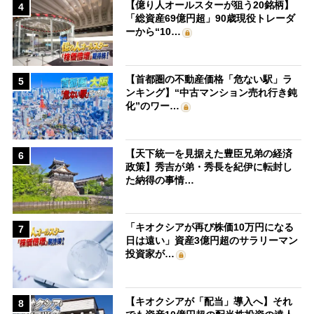
【億り人オールスターが狙う20銘柄】
4
「総資産69億円超」90歳現役トレーダ
ーから“10…
【首都圏の不動産価格「危ない駅」ラ
5
ンキング】“中古マンション売れ行き鈍
化”のワー…
【天下統一を見据えた豊臣兄弟の経済
6
政策】秀吉が弟・秀長を紀伊に転封し
た納得の事情…
「キオクシアが再び株価10万円になる
7
日は遠い」資産3億円超のサラリーマン
投資家が…
【キオクシアが「配当」導入へ】それ
8