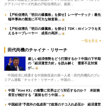
クアドバイザーズ代表の戸松信博氏が、最新…
【戸松信博氏「明日の爆騰株」を探せ】レーザーテック：最先
端半導体の製造に不可欠な検査装…
【戸松信博氏「明日の爆騰株」を探せ】TDK：AIインフラを支
えるキープレーヤー 成長の再評…
一覧を見る
田代尚機のチャイナ・リサーチ
厳しい経済情勢をどう打開するか？中国の下半期
の「経済運営方針」を読み解く 需要不足対策
が…
中国経済に精通する中国株投資の第一人者・田代尚機氏のプレ
ミアム連載「チャイナ・リサーチ」。中国の…
中国「Kimi K3」の衝撃に世界はどう対応するのか？ 米財務
長官が検討する「蒸留を行う中国…
中国経済“予想外の低成長”で政策のテコ入れ必至か 経済運営