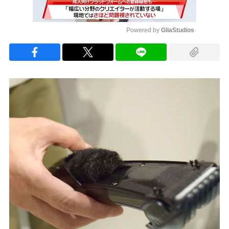
Powered by 
GliaStudios
Mute