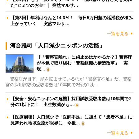
た”ヒミツのお金” ｜ 突然マルサ…
【第8回】年利はなんと14.6％！ 毎日5万円超の延滞税が積み
上がっていく ｜ 突然マルサ…
一覧を見る
河合雅司「人口減少ニッポンの活路」
【「警察官離れ」に歯止めはかかるか？】警察庁
が本気で取り組む「警察組織の構造改革」 実
現…
警察庁が目下、頭を悩ませているのが「警察官不足」だ。警察
官の採用試験の受験者数は10年間で2分の1以…
【安全・安心ニッポンの危機】採用試験受験者数は10年間で2
分の1以下に！ 出生数減がも…
【医療崩壊】人口減少で「医師不足」に加えて「患者不足」に
見舞われ地域医療が限界に 今後…
一覧を見る