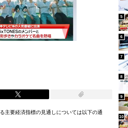
5
6
7
Mute
8
9
される主要経済指標の見通しについては以下の通
10