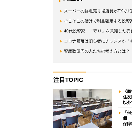
スーパーの鮮魚売り場店員がFXで1
そこそこの儲けで利益確定する投資家
40代投資家 「守り」を意識した売買
コロナ暴落は初心者にチャンスか「
資産数億円の人たちの考え方とは？
注目TOPIC
《商
住友
以外
「何
価 
保障