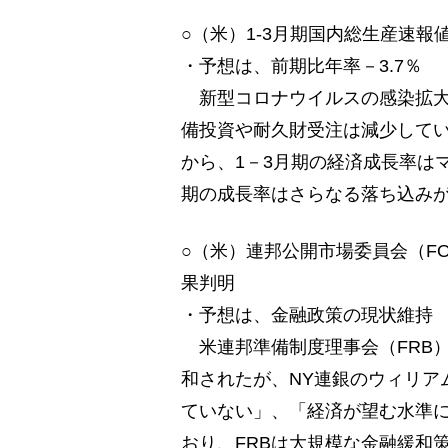
○（米）1-3月期国内総生産速報
・予想は、前期比年率－3.7％
新型コロナウイルスの感染拡大
備投資や耐久財受注は減少して
から、1－3月期の経済成長率は
期の成長率はさらなる落ち込み
○（米）連邦公開市場委員会（FO
果判明
・予想は、金融政策の現状維持
米連邦準備制度理事会（FRB）
和されたが、NY連銀のウィリア
ていない」、「経済が望む水準
おり、FRBは大規模な金融緩和