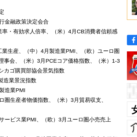
定
銀行金融政策決定会合
失業率・有効求人倍率、（米）4月CB消費者信頼感
工業生産、（中）4月製造業PMI、（欧）ユーロ圏
事会、（米）3月PCEコア価格指数、（米）1-3
シカゴ購買部協会景気指数
M製造業景況指数
製造業PMI
ーロ圏生産者物価指数、（米）3月貿易収支、
サービス業PMI、（欧）3月ユーロ圏小売売上