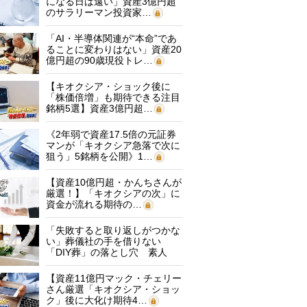
になる日は遠い」資産3億円超
のサラリーマン投資家…
「AI・半導体関連が“本命”であ
ることに変わりはない」資産20
億円超の90歳現役トレ…
【キオクシア・ショック後に
「株価倍増」も期待できる注目
銘柄5選】資産3億円超…
《2年弱で資産17.5倍の元証券
マンが「キオクシア急落で次に
狙う」5銘柄を公開》1…
【資産10億円超・かんちさんが
厳選！】「キオクシアの次」に
資金が流れる期待の…
「失敗すると取り返しがつかな
い」葬儀社の手を借りない
「DIY葬」の落とし穴 素人
に…
【資産11億円マック・チェリー
さん厳選「キオクシア・ショッ
ク」後に大化け期待4…