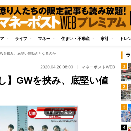
ア
ライフ
マネー
住まい・不動産
家計
トレ
GWを挟み、底堅い値動きとなるのか
ラ
1
2020.04.26 08:00
マネーポストWEB
し】GWを挟み、底堅い値
2
3
もっと見る
arrow_forward_ios
4