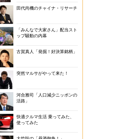
田代尚機のチャイナ・リサーチ
「みんなで大家さん」配当スト
ップ騒動の内幕
古賀真人「発掘！好決算銘柄」
突然マルサがやって来た！
河合雅司「人口減少ニッポンの
活路」
快適クルマ生活 乗ってみた、
使ってみた
大竹聡の「昼酒御免！」