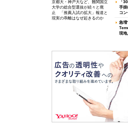
京都大・神戸大など、難関国立
「3
大学の総合型選抜が続々と廃
手掛
止 「推薦入試の拡大」報道と
コン
現実の乖離はなぜ起きるのか
急増
Te
現地