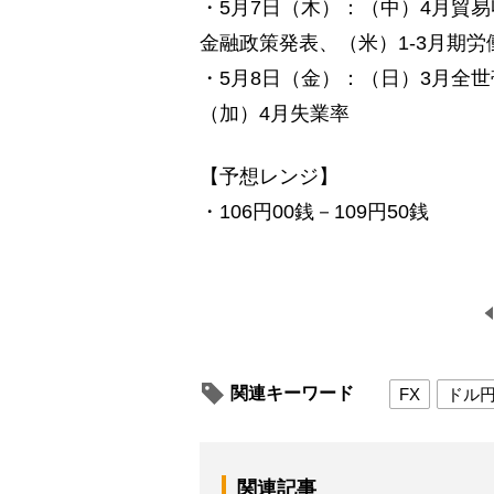
・5月7日（木）：（中）4月貿
金融政策発表、（米）1-3月期労
・5月8日（金）：（日）3月全
（加）4月失業率
【予想レンジ】
・106円00銭－109円50銭
関連キーワード
FX
ドル
関連記事