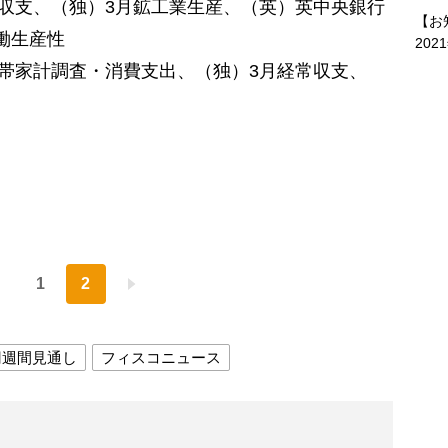
易収支、（独）3月鉱工業生産、（英）英中央銀行
【お
働生産性
202
世帯家計調査・消費支出、（独）3月経常収支、
1
2
円週間見通し
フィスコニュース