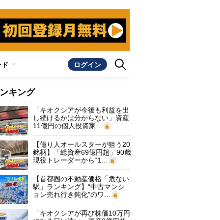
ンド
ログイン
ンキング
「キオクシアが今後も利益を出
し続けるかは分からない」資産
11億円の個人投資家…
【億り人オールスターが狙う20
銘柄】「総資産69億円超」90歳
現役トレーダーから“1…
【首都圏の不動産価格「危ない
駅」ランキング】“中古マンシ
ョン売れ行き鈍化”のワ…
「キオクシアが再び株価10万円