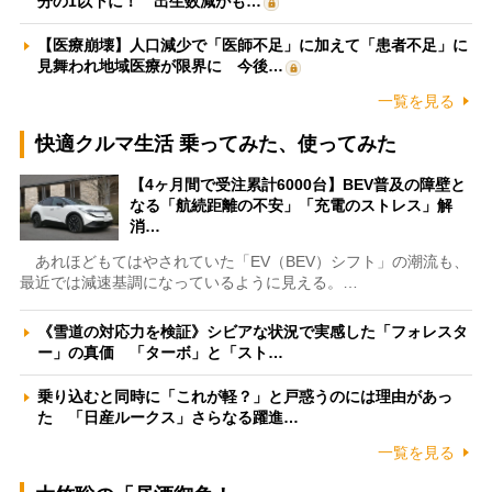
分の1以下に！ 出生数減がも…
【医療崩壊】人口減少で「医師不足」に加えて「患者不足」に
見舞われ地域医療が限界に 今後…
一覧を見る
快適クルマ生活 乗ってみた、使ってみた
【4ヶ月間で受注累計6000台】BEV普及の障壁と
なる「航続距離の不安」「充電のストレス」解
消…
あれほどもてはやされていた「EV（BEV）シフト」の潮流も、
最近では減速基調になっているように見える。…
《雪道の対応力を検証》シビアな状況で実感した「フォレスタ
ー」の真価 「ターボ」と「スト…
乗り込むと同時に「これが軽？」と戸惑うのには理由があっ
た 「日産ルークス」さらなる躍進…
一覧を見る