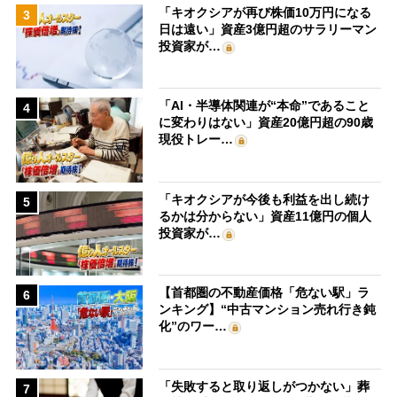
「キオクシアが再び株価10万円になる
3
日は遠い」資産3億円超のサラリーマン
投資家が…
「AI・半導体関連が“本命”であること
4
に変わりはない」資産20億円超の90歳
現役トレー…
「キオクシアが今後も利益を出し続け
5
るかは分からない」資産11億円の個人
投資家が…
【首都圏の不動産価格「危ない駅」ラ
6
ンキング】“中古マンション売れ行き鈍
化”のワー…
「失敗すると取り返しがつかない」葬
7