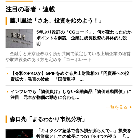
注目の著者・連載
藤川里絵「さあ、投資を始めよう！」
5年ぶり改訂の「CGコード」、何が変わったのか
ポイントを解説 企業に成長投資の具体的な説
明…
金融庁と東京証券取引所が共同で策定している上場企業の経営
や取締役会のあり方を定める「コーポレート…
【令和のPKOか】GPIFをめぐる片山財務相の「円資産への投
資拡大」発言の波紋 「国債重視」…
インフレでも「物価負け」しない金融商品「物価連動国債」に
注目 元本が物価の動きに合わせ…
一覧を見る
森口亮「まるわかり市況分析」
「キオクシア急落で含み損が膨らんで…」損失を
投資家としての成長につなげる4つの視点 「…