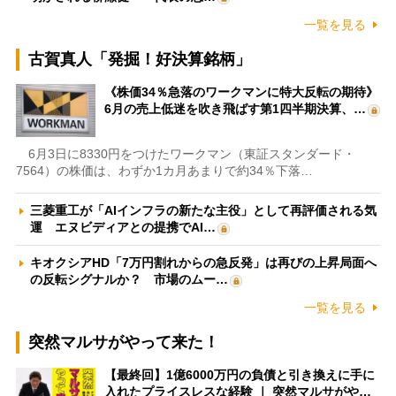
一覧を見る
古賀真人「発掘！好決算銘柄」
《株価34％急落のワークマンに特大反転の期待》
6月の売上低迷を吹き飛ばす第1四半期決算、…
6月3日に8330円をつけたワークマン（東証スタンダード・
7564）の株価は、わずか1カ月あまりで約34％下落…
三菱重工が「AIインフラの新たな主役」として再評価される気
運 エヌビディアとの提携でAI…
キオクシアHD「7万円割れからの急反発」は再びの上昇局面へ
の反転シグナルか？ 市場のムー…
一覧を見る
突然マルサがやって来た！
【最終回】1億6000万円の負債と引き換えに手に
入れたプライスレスな経験 ｜ 突然マルサがや…