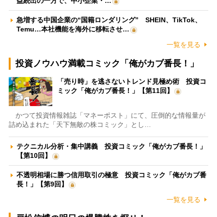
益続出の一方で、中小企業・…
急増する中国企業の“国籍ロンダリング” SHEIN、TikTok、
Temu…本社機能を海外に移転させ…
一覧を見る
投資ノウハウ満載コミック「俺がカブ番長！」
「売り時」を逃さないトレンド見極め術 投資コ
ミック「俺がカブ番長！」【第11回】
かつて投資情報雑誌「マネーポスト」にて、圧倒的な情報量が
詰め込まれた「天下無敵の株コミック」とし…
テクニカル分析・集中講義 投資コミック「俺がカブ番長！」
【第10回】
不透明相場に勝つ信用取引の極意 投資コミック「俺がカブ番
長！」【第9回】
一覧を見る