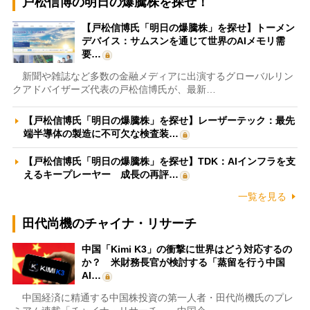
戸松信博の明日の爆騰株を探せ！
【戸松信博氏「明日の爆騰株」を探せ】トーメン
デバイス：サムスンを通じて世界のAIメモリ需
要…
新聞や雑誌など多数の金融メディアに出演するグローバルリン
クアドバイザーズ代表の戸松信博氏が、最新…
【戸松信博氏「明日の爆騰株」を探せ】レーザーテック：最先
端半導体の製造に不可欠な検査装…
【戸松信博氏「明日の爆騰株」を探せ】TDK：AIインフラを支
えるキープレーヤー 成長の再評…
一覧を見る
田代尚機のチャイナ・リサーチ
中国「Kimi K3」の衝撃に世界はどう対応するの
か？ 米財務長官が検討する「蒸留を行う中国
AI…
中国経済に精通する中国株投資の第一人者・田代尚機氏のプレ