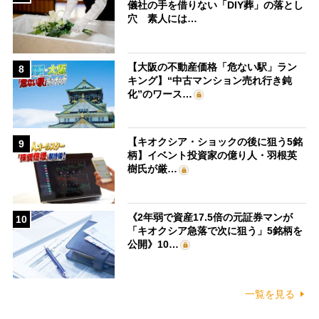
儀社の手を借りない「DIY葬」の落とし
穴 素人には…
【大阪の不動産価格「危ない駅」ラン
8
キング】“中古マンション売れ行き鈍
化”のワース…
【キオクシア・ショックの後に狙う5銘
9
柄】イベント投資家の億り人・羽根英
樹氏が厳…
《2年弱で資産17.5倍の元証券マンが
10
「キオクシア急落で次に狙う」5銘柄を
公開》10…
一覧を見る