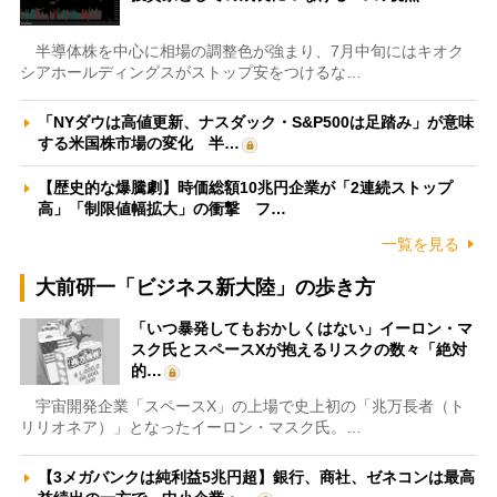
半導体株を中心に相場の調整色が強まり、7月中旬にはキオク
シアホールディングスがストップ安をつけるな…
「NYダウは高値更新、ナスダック・S&P500は足踏み」が意味
する米国株市場の変化 半…
【歴史的な爆騰劇】時価総額10兆円企業が「2連続ストップ
高」「制限値幅拡大」の衝撃 フ…
一覧を見る
大前研一「ビジネス新大陸」の歩き方
「いつ暴発してもおかしくはない」イーロン・マ
スク氏とスペースXが抱えるリスクの数々「絶対
的…
宇宙開発企業「スペースX」の上場で史上初の「兆万長者（ト
リリオネア）」となったイーロン・マスク氏。…
【3メガバンクは純利益5兆円超】銀行、商社、ゼネコンは最高