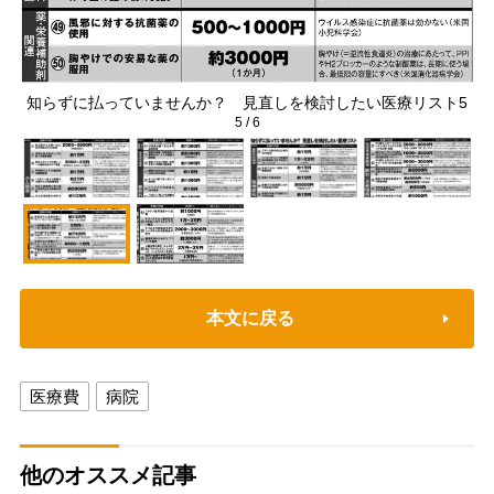
4
知らずに払っていませんか？ 見直しを検討したい医療リスト5
5
/
6
本文に戻る
医療費
病院
他のオススメ記事