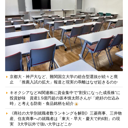
京都大・神戸大など、難関国立大学の総合型選抜が続々と廃
止 「推薦入試の拡大」報道と現実の乖離はなぜ起きるのか
キオクシアなどAI関連株に資金集中で“割安になった成長株”に
投資妙味 資産1.5億円超の坂本慎太郎さんが「絶好の仕込み
時」と考える防衛・食品銘柄を紹介
《商社の大学別就職者数ランキングを解剖》三菱商事、三井物
産、住友商事への就職者は「東大・早大・慶大で約6割」の現
実 3大学以外で強い大学はどこか