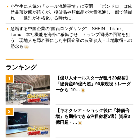
小学生に人気の「シール流通事情」に変調 「ボンドロ」は依
然品薄状態が続くが、模倣品や類似品が大量流通し一部で値崩
れ 「選別が本格化する時代に」
急増する中国企業の“国籍ロンダリング” SHEIN、TikTok、
Temu…本社機能を海外に移転させ、トランプ関税の回避を狙
う 現地人を隠れ蓑にした中国企業の農業参入・土地取得への
懸念も
ランキング
【億り人オールスターが狙う20銘柄】
1
「総資産69億円超」90歳現役トレーダ
ーから“10…
【キオクシア・ショック後に「株価倍
2
増」も期待できる注目銘柄5選】資産3
億円超・…