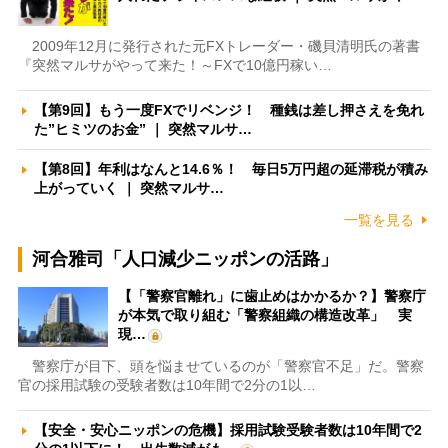
2009年12月に発行された元FXトレーダー・磯貝清明氏の著書
『突然マルサがやって来た！～FXで10億円稼い…
【第9回】もう一度FXでリベンジ！ 種銭は差し押さえを免れ
た”ヒミツのお金” ｜ 突然マルサ…
【第8回】年利はなんと14.6％！ 毎日5万円超の延滞税が積み
上がっていく ｜ 突然マルサ…
一覧を見る
河合雅司「人口減少ニッポンの活路」
【「警察官離れ」に歯止めはかかるか？】警察庁
が本気で取り組む「警察組織の構造改革」 実
現…
警察庁が目下、頭を悩ませているのが「警察官不足」だ。警察
官の採用試験の受験者数は10年間で2分の1以…
【安全・安心ニッポンの危機】採用試験受験者数は10年間で2