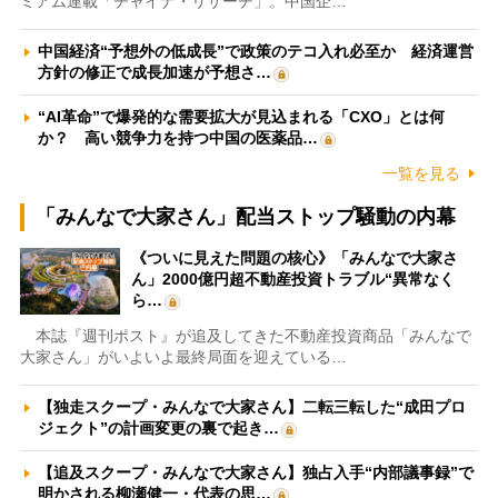
ミアム連載「チャイナ・リサーチ」。中国企…
中国経済“予想外の低成長”で政策のテコ入れ必至か 経済運営
方針の修正で成長加速が予想さ…
“AI革命”で爆発的な需要拡大が見込まれる「CXO」とは何
か？ 高い競争力を持つ中国の医薬品…
一覧を見る
「みんなで大家さん」配当ストップ騒動の内幕
《ついに見えた問題の核心》「みんなで大家さ
ん」2000億円超不動産投資トラブル“異常なく
ら…
本誌『週刊ポスト』が追及してきた不動産投資商品「みんなで
大家さん」がいよいよ最終局面を迎えている…
【独走スクープ・みんなで大家さん】二転三転した“成田プロ
ジェクト”の計画変更の裏で起き…
【追及スクープ・みんなで大家さん】独占入手“内部議事録”で
明かされる柳瀬健一・代表の思…