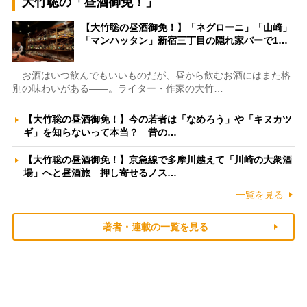
大竹聡の「昼酒御免！」
【大竹聡の昼酒御免！】「ネグローニ」「山崎」
「マンハッタン」新宿三丁目の隠れ家バーで1…
お酒はいつ飲んでもいいものだが、昼から飲むお酒にはまた格
別の味わいがある――。ライター・作家の大竹…
【大竹聡の昼酒御免！】今の若者は「なめろう」や「キヌカツ
ギ」を知らないって本当？ 昔の…
【大竹聡の昼酒御免！】京急線で多摩川越えて「川崎の大衆酒
場」へと昼酒旅 押し寄せるノス…
一覧を見る
著者・連載の一覧を見る