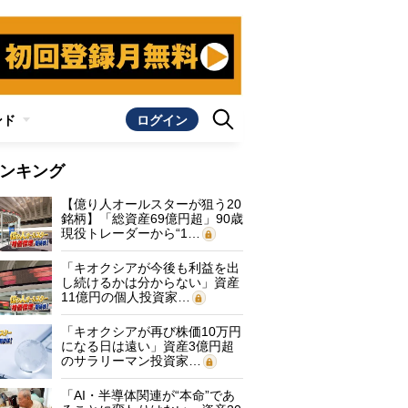
ンド
ログイン
ンキング
【億り人オールスターが狙う20
銘柄】「総資産69億円超」90歳
現役トレーダーから“1…
「キオクシアが今後も利益を出
し続けるかは分からない」資産
11億円の個人投資家…
「キオクシアが再び株価10万円
になる日は遠い」資産3億円超
のサラリーマン投資家…
「AI・半導体関連が“本命”であ