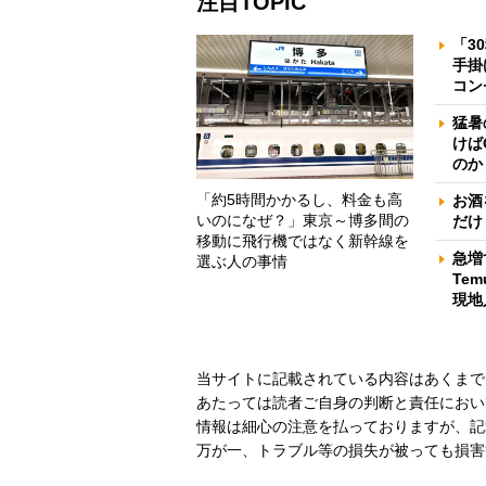
注目TOPIC
「3
手掛
コン
猛暑
けば
のか
「約5時間かかるし、料金も高
お酒
いのになぜ？」東京～博多間の
だけ
移動に飛行機ではなく新幹線を
急増
選ぶ人の事情
Te
現地
当サイトに記載されている内容はあくまで
あたっては読者ご自身の判断と責任におい
情報は細心の注意を払っておりますが、記
万が一、トラブル等の損失が被っても損害