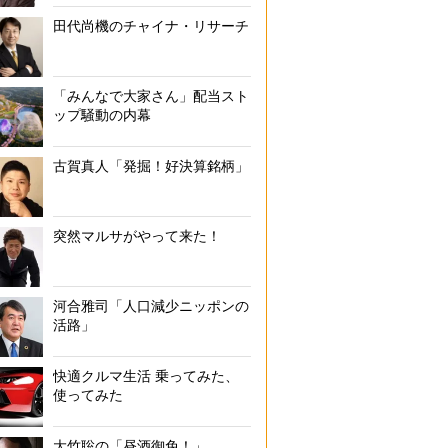
田代尚機のチャイナ・リサーチ
「みんなで大家さん」配当スト
ップ騒動の内幕
古賀真人「発掘！好決算銘柄」
突然マルサがやって来た！
かつて中川氏がテレビブロスで担当した特集「くたばれ！！就職活
河合雅司「人口減少ニッポンの
活路」
快適クルマ生活 乗ってみた、
使ってみた
大竹聡の「昼酒御免！」