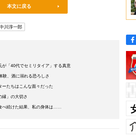
本文に戻る
中川淳一郎
氏が「40代でセミリタイア」する真意
て体験、酒に溺れる恐ろしさ
ターたちはこんな面々だった
の縁」の大切さ
食べ続けた結果、私の身体は……