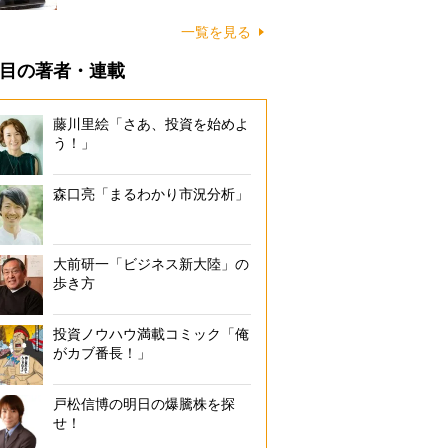
一覧を見る
目の著者・連載
藤川里絵「さあ、投資を始めよ
う！」
森口亮「まるわかり市況分析」
大前研一「ビジネス新大陸」の
歩き方
投資ノウハウ満載コミック「俺
がカブ番長！」
戸松信博の明日の爆騰株を探
せ！