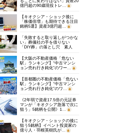
ることに変わりはない」資産20
億円超の90歳現役トレ…
【キオクシア・ショック後に
「株価倍増」も期待できる注目
銘柄5選】資産3億円超…
「失敗すると取り返しがつかな
い」葬儀社の手を借りない
「DIY葬」の落とし穴 素人
に…
【大阪の不動産価格「危ない
駅」ランキング】“中古マンシ
ョン売れ行き鈍化”のワー…
【首都圏の不動産価格「危ない
駅」ランキング】“中古マンシ
ョン売れ行き鈍化”のワ…
《2年弱で資産17.5倍の元証券
マンが「キオクシア急落で次に
狙う」5銘柄を公開》1…
【キオクシア・ショックの後に
狙う5銘柄】イベント投資家の
億り人・羽根英樹氏が…