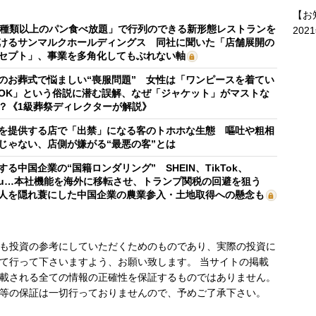
【お
0種類以上のパン食べ放題」で行列のできる新形態レストランを
202
けるサンマルクホールディングス 同社に聞いた「店舗展開の
セプト」、事業を多角化してもぶれない軸
のお葬式で悩ましい“喪服問題” 女性は「ワンピースを着てい
OK」という俗説に潜む誤解、なぜ「ジャケット」がマストな
？《1級葬祭ディレクターが解説》
を提供する店で「出禁」になる客のトホホな生態 嘔吐や粗相
じゃない、店側が嫌がる“最悪の客”とは
する中国企業の“国籍ロンダリング” SHEIN、TikTok、
mu…本社機能を海外に移転させ、トランプ関税の回避を狙う
人を隠れ蓑にした中国企業の農業参入・土地取得への懸念も
も投資の参考にしていただくためのものであり、実際の投資に
て行って下さいますよう、お願い致します。 当サイトの掲載
載される全ての情報の正確性を保証するものではありません。
等の保証は一切行っておりませんので、予めご了承下さい。