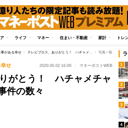
ア
ライフ
マネー
住まい・不動産
家計
トレ
仕事がある幸せ
テレビブロス、ありがとう！ ハチャメチャな編集の日々と珍事件の数々
写真一覧
ラ
1
る幸せ
2020.05.02 16:00
マネーポストWEB
りがとう！ ハチャメチャ
2
事件の数々
3
Loaded
:
96.31%
4