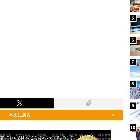
5
6
7
8
9
本文に戻る
10