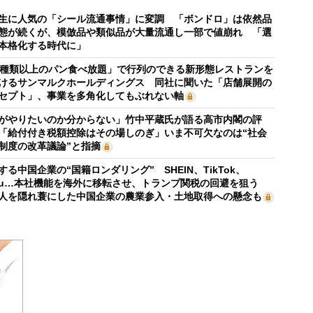
生に人気の「シール流通事情」に変調 「ボンドロ」は依然品
態が続くが、模倣品や類似品が大量流通し一部で値崩れ 「選
本格化する時代に」
0種類以上のパン食べ放題」で行列のできる新形態レストランを
けるサンマルクホールディングス 同社に聞いた「店舗展開の
セプト」、事業を多角化してもぶれない軸
がやりたいのか分からない」竹中平蔵氏が語る高市内閣の評
「給付付き税額控除はその場しのぎ」いま不可欠なのは“社会
制度の改革議論”と指摘
する中国企業の“国籍ロンダリング” SHEIN、TikTok、
mu…本社機能を海外に移転させ、トランプ関税の回避を狙う
人を隠れ蓑にした中国企業の農業参入・土地取得への懸念も