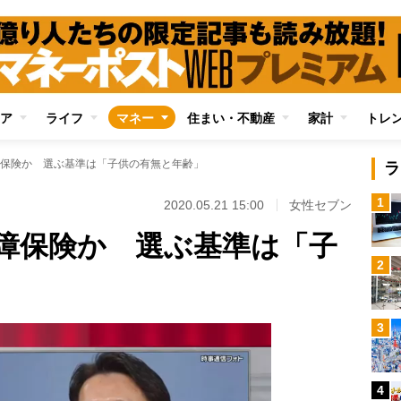
ア
ライフ
マネー
住まい・不動産
家計
トレ
保険か 選ぶ基準は「子供の有無と年齢」
ラ
1
2020.05.21 15:00
女性セブン
障保険か 選ぶ基準は「子
2
3
4