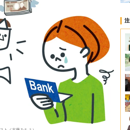
注
スト／古藤みちよ）