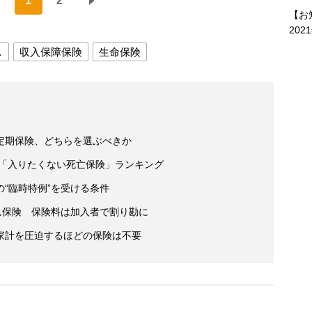
1
2
【お
202
し
収入保障保険
生命保険
定期保険、どちらを選ぶべきか
人「入りたくない死亡保険」ランキング
“臨時特例”を受ける条件
ん保険 保険料は加入者で割り勘に
家計を圧迫するほどの保険は不要