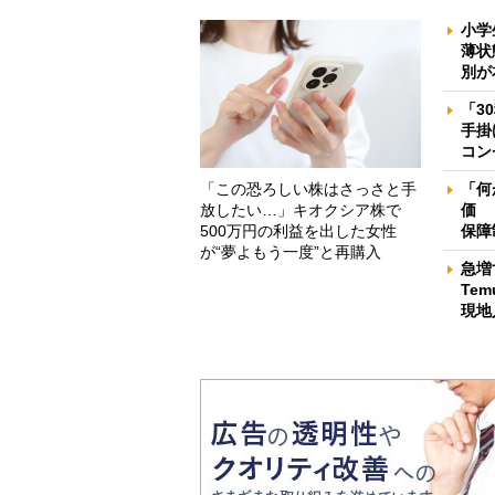
小学
薄状
別が
「3
手掛
コン
「この恐ろしい株はさっさと手
「何
放したい…」キオクシア株で
価 
500万円の利益を出した女性
保障
が“夢よもう一度”と再購入
急増
Te
現地