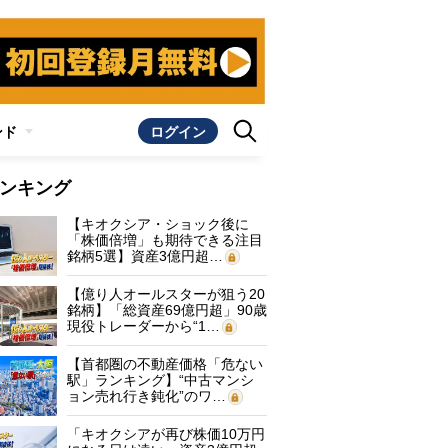
ンド
ログイン
ンキング
【キオクシア・ショック後に
「株価倍増」も期待できる注目
銘柄5選】資産3億円超…
【億り人オールスターが狙う20
銘柄】「総資産69億円超」90歳
現役トレーダーから“1…
【首都圏の不動産価格「危ない
駅」ランキング】“中古マンシ
ョン売れ行き鈍化”のワ…
「キオクシアが再び株価10万円