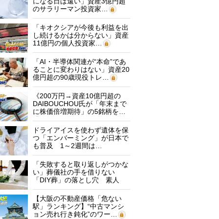
になる日は遠い」資産3億円超
のサラリーマン投資家…
「キオクシアが今後も利益を出
し続けるかは分からない」資産
11億円の個人投資家…
「AI・半導体関連が“本命”であ
ることに変わりはない」資産20
億円超の90歳現役トレ…
《200万円→資産10億円超の
DAIBOUCHOU氏が「年末まで
に株価倍増期待」の5銘柄を…
ドライアイスを使わず遺体を保
つ「エンバーミング」が日本で
も普及 1～2週間は…
「失敗すると取り返しがつかな
い」葬儀社の手を借りない
「DIY葬」の落とし穴 素人
に…
【大阪の不動産価格「危ない
駅」ランキング】“中古マンシ
ョン売れ行き鈍化”のワー…