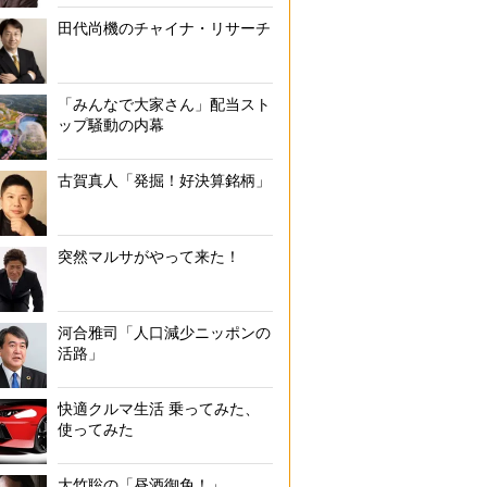
田代尚機のチャイナ・リサーチ
「みんなで大家さん」配当スト
ップ騒動の内幕
古賀真人「発掘！好決算銘柄」
突然マルサがやって来た！
河合雅司「人口減少ニッポンの
活路」
快適クルマ生活 乗ってみた、
使ってみた
大竹聡の「昼酒御免！」