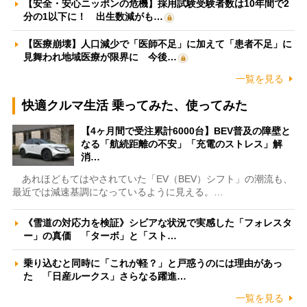
【安全・安心ニッポンの危機】採用試験受験者数は10年間で2
分の1以下に！ 出生数減がも…
【医療崩壊】人口減少で「医師不足」に加えて「患者不足」に
見舞われ地域医療が限界に 今後…
一覧を見る
快適クルマ生活 乗ってみた、使ってみた
【4ヶ月間で受注累計6000台】BEV普及の障壁と
なる「航続距離の不安」「充電のストレス」解
消…
あれほどもてはやされていた「EV（BEV）シフト」の潮流も、
最近では減速基調になっているように見える。…
《雪道の対応力を検証》シビアな状況で実感した「フォレスタ
ー」の真価 「ターボ」と「スト…
乗り込むと同時に「これが軽？」と戸惑うのには理由があっ
た 「日産ルークス」さらなる躍進…
一覧を見る