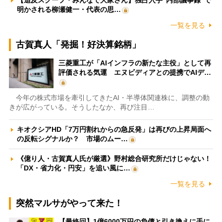
【追及スクープ・みんなで大家さん】独占入手“内部議事録”で
明かされる柳瀬健一・代表の思…
一覧を見る
古賀真人「発掘！好決算銘柄」
三菱重工が「AIインフラの新たな主役」として再
評価される気運 エヌビディアとの提携でAIデ…
今年の株式市場を牽引してきたAI・半導体関連株に、調整の動
きが広がっている。そうしたなか、再び注目…
キオクシアHD「7万円割れからの急反発」は再びの上昇局面へ
の反転シグナルか？ 市場のムー…
《億り人・古賀真人氏が厳選》野村総合研究所だけじゃない！
「DX・省力化・円安」を追い風に…
一覧を見る
突然マルサがやって来た！
【最終回】1億6000万円の負債と引き換えに手に