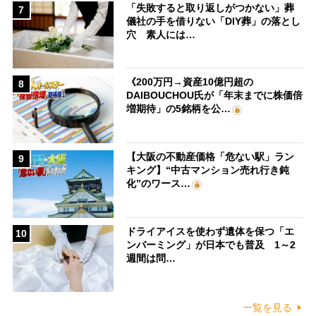
「失敗すると取り返しがつかない」葬
7
儀社の手を借りない「DIY葬」の落とし
穴 素人には…
《200万円→資産10億円超の
8
DAIBOUCHOU氏が「年末までに株価倍
増期待」の5銘柄を公…
【大阪の不動産価格「危ない駅」ラン
9
キング】“中古マンション売れ行き鈍
化”のワース…
ドライアイスを使わず遺体を保つ「エ
10
ンバーミング」が日本でも普及 1～2
週間は問…
一覧を見る