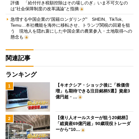
評価 「給付付き税額控除はその場しのぎ」いま不可欠なの
は“社会保障制度の改革議論”と指摘
急増する中国企業の“国籍ロンダリング” SHEIN、TikTok、
Temu…本社機能を海外に移転させ、トランプ関税の回避を狙
う 現地人を隠れ蓑にした中国企業の農業参入・土地取得への
懸念も
関連記事
ランキング
【キオクシア・ショック後に「株価倍
1
増」も期待できる注目銘柄5選】資産3
億円超・…
【億り人オールスターが狙う20銘柄】
2
「総資産69億円超」90歳現役トレーダ
ーから“10…