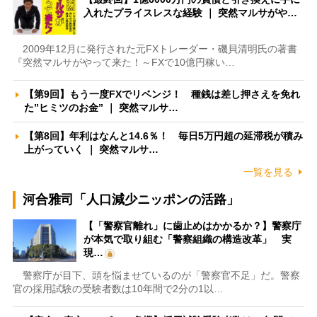
入れたプライスレスな経験 ｜ 突然マルサがや…
2009年12月に発行された元FXトレーダー・磯貝清明氏の著書
『突然マルサがやって来た！～FXで10億円稼い…
【第9回】もう一度FXでリベンジ！ 種銭は差し押さえを免れ
た”ヒミツのお金” ｜ 突然マルサ…
【第8回】年利はなんと14.6％！ 毎日5万円超の延滞税が積み
上がっていく ｜ 突然マルサ…
一覧を見る
河合雅司「人口減少ニッポンの活路」
【「警察官離れ」に歯止めはかかるか？】警察庁
が本気で取り組む「警察組織の構造改革」 実
現…
警察庁が目下、頭を悩ませているのが「警察官不足」だ。警察
官の採用試験の受験者数は10年間で2分の1以…