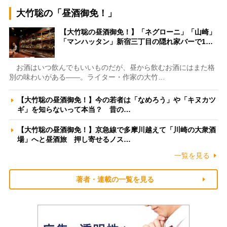
大竹聡の「昼酒御免！」
【大竹聡の昼酒御免！】「ネグローニ」「山崎」
「マンハッタン」新宿三丁目の隠れ家バーで1…
お酒はいつ飲んでもいいものだが、昼から飲むお酒にはまた格
別の味わいがある――。ライター・作家の大竹…
【大竹聡の昼酒御免！】今の若者は「なめろう」や「キヌカツ
ギ」を知らないって本当？ 昔の…
【大竹聡の昼酒御免！】京急線で多摩川越えて「川崎の大衆酒
場」へと昼酒旅 押し寄せるノス…
一覧を見る
著者・連載の一覧を見る