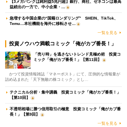
【3メガバンクは純利益5兆円超】銀行、商社、ゼネコンは最高
益続出の一方で、中小企業・…
急増する中国企業の“国籍ロンダリング” SHEIN、TikTok、
Temu…本社機能を海外に移転させ…
一覧を見る
投資ノウハウ満載コミック「俺がカブ番長！」
「売り時」を逃さないトレンド見極め術 投資コ
ミック「俺がカブ番長！」【第11回】
かつて投資情報雑誌「マネーポスト」にて、圧倒的な情報量が
詰め込まれた「天下無敵の株コミック」とし…
テクニカル分析・集中講義 投資コミック「俺がカブ番長！」
【第10回】
不透明相場に勝つ信用取引の極意 投資コミック「俺がカブ番
長！」【第9回】
一覧を見る