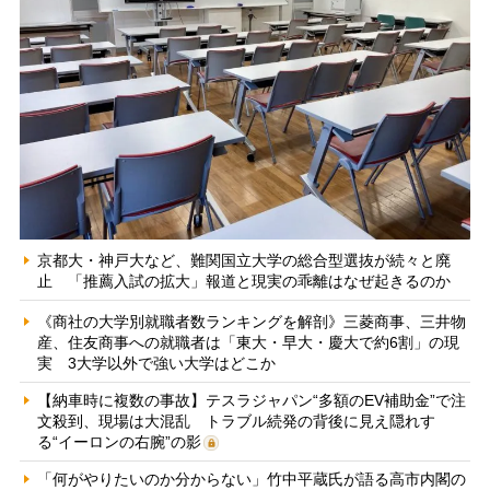
京都大・神戸大など、難関国立大学の総合型選抜が続々と廃
止 「推薦入試の拡大」報道と現実の乖離はなぜ起きるのか
《商社の大学別就職者数ランキングを解剖》三菱商事、三井物
産、住友商事への就職者は「東大・早大・慶大で約6割」の現
実 3大学以外で強い大学はどこか
【納車時に複数の事故】テスラジャパン“多額のEV補助金”で注
文殺到、現場は大混乱 トラブル続発の背後に見え隠れす
る“イーロンの右腕”の影
「何がやりたいのか分からない」竹中平蔵氏が語る高市内閣の