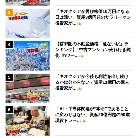
「キオクシアが再び株価10万円になる
3
日は遠い」資産3億円超のサラリーマン
投資家が…
【首都圏の不動産価格「危ない駅」ラ
4
ンキング】“中古マンション売れ行き鈍
化”のワー…
「キオクシアが今後も利益を出し続け
5
るかは分からない」資産11億円の個人
投資家が…
「AI・半導体関連が“本命”であること
6
に変わりはない」資産20億円超の90歳
現役トレー…