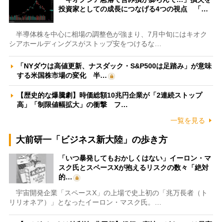
投資家としての成長につなげる4つの視点 「…
半導体株を中心に相場の調整色が強まり、7月中旬にはキオク
シアホールディングスがストップ安をつけるな…
「NYダウは高値更新、ナスダック・S&P500は足踏み」が意味
する米国株市場の変化 半…
【歴史的な爆騰劇】時価総額10兆円企業が「2連続ストップ
高」「制限値幅拡大」の衝撃 フ…
一覧を見る
大前研一「ビジネス新大陸」の歩き方
「いつ暴発してもおかしくはない」イーロン・マ
スク氏とスペースXが抱えるリスクの数々「絶対
的…
宇宙開発企業「スペースX」の上場で史上初の「兆万長者（ト
リリオネア）」となったイーロン・マスク氏。…