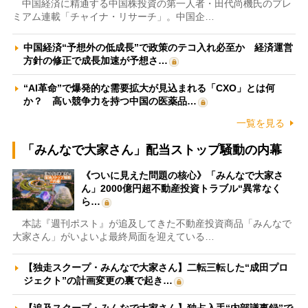
中国経済に精通する中国株投資の第一人者・田代尚機氏のプレ
ミアム連載「チャイナ・リサーチ」。中国企…
中国経済“予想外の低成長”で政策のテコ入れ必至か 経済運営
方針の修正で成長加速が予想さ…
“AI革命”で爆発的な需要拡大が見込まれる「CXO」とは何
か？ 高い競争力を持つ中国の医薬品…
一覧を見る
「みんなで大家さん」配当ストップ騒動の内幕
《ついに見えた問題の核心》「みんなで大家さ
ん」2000億円超不動産投資トラブル“異常なく
ら…
本誌『週刊ポスト』が追及してきた不動産投資商品「みんなで
大家さん」がいよいよ最終局面を迎えている…
【独走スクープ・みんなで大家さん】二転三転した“成田プロ
ジェクト”の計画変更の裏で起き…