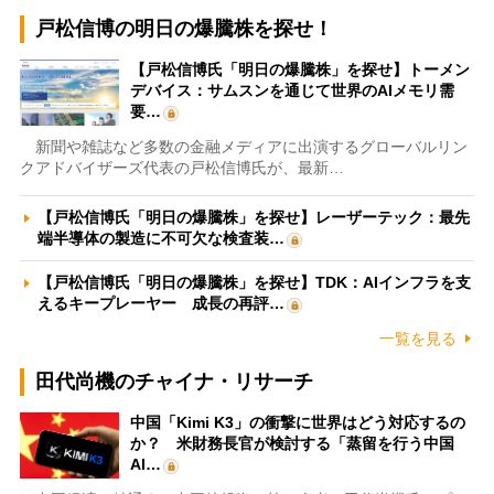
戸松信博の明日の爆騰株を探せ！
【戸松信博氏「明日の爆騰株」を探せ】トーメン
デバイス：サムスンを通じて世界のAIメモリ需
要…
新聞や雑誌など多数の金融メディアに出演するグローバルリン
クアドバイザーズ代表の戸松信博氏が、最新…
【戸松信博氏「明日の爆騰株」を探せ】レーザーテック：最先
端半導体の製造に不可欠な検査装…
【戸松信博氏「明日の爆騰株」を探せ】TDK：AIインフラを支
えるキープレーヤー 成長の再評…
一覧を見る
田代尚機のチャイナ・リサーチ
中国「Kimi K3」の衝撃に世界はどう対応するの
か？ 米財務長官が検討する「蒸留を行う中国
AI…